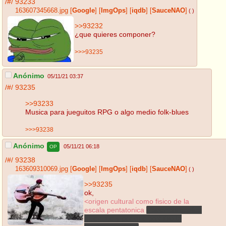
/#/
93233
163607345668.jpg
[
Google
]
[
ImgOps
]
[
iqdb
]
[
SauceNAO
]
( )
>>93232
¿que quieres componer?
>>>93235
Anónimo
05/11/21 03:37
/#/
93235
>>93233
Musica para jueguitos RPG o algo medio folk-blues
>>>93238
Anónimo
05/11/21 06:18
OP
/#/
93238
163609310069.jpg
[
Google
]
[
ImgOps
]
[
iqdb
]
[
SauceNAO
]
( )
>>93235
ok,
<origen cultural como fisico de la
escala pentatonica
y ademas explica
quien fue y por que prohibio la