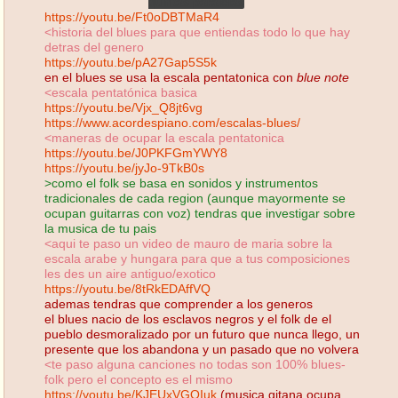
quintas paralelas
https://youtu.be/Ft0oDBTMaR4
<historia del blues para que entiendas todo lo que hay
detras del genero
https://youtu.be/pA27Gap5S5k
en el blues se usa la escala pentatonica con
blue note
<escala pentatónica basica
https://youtu.be/Vjx_Q8jt6vg
https://www.acordespiano.com/escalas-blues/
<maneras de ocupar la escala pentatonica
https://youtu.be/J0PKFGmYWY8
https://youtu.be/jyJo-9TkB0s
>como el folk se basa en sonidos y instrumentos
tradicionales de cada region (aunque mayormente se
ocupan guitarras con voz) tendras que investigar sobre
la musica de tu pais
<aqui te paso un video de mauro de maria sobre la
escala arabe y hungara para que a tus composiciones
les des un aire antiguo/exotico
https://youtu.be/8tRkEDAffVQ
ademas tendras que comprender a los generos
el blues nacio de los esclavos negros y el folk de el
pueblo desmoralizado por un futuro que nunca llego, un
presente que los abandona y un pasado que no volvera
<te paso alguna canciones no todas son 100% blues-
folk pero el concepto es el mismo
https://youtu.be/KJEUxVGQIuk
(musica gitana ocupa