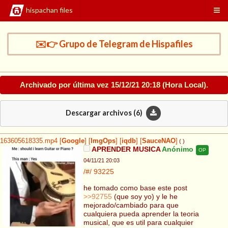
hispachan files
✉️👉 Grupo de Telegram de Hispafiles
Archivado por última vez
15/12/21 20:18
(Hora Local).
Descargar archivos (
6
)
163605618335.mp4
[
Google
]
[
ImgOps
]
[
iqdb
]
[
SauceNAO
]
( )
APRENDER MUSICA
Anónimo
OP
04/11/21 20:03
/#/
93225
he tomado como base este post
>>92755
(que soy yo) y le he
mejorado/cambiado para que
cualquiera pueda aprender la teoria
musical, que es util para cualquier