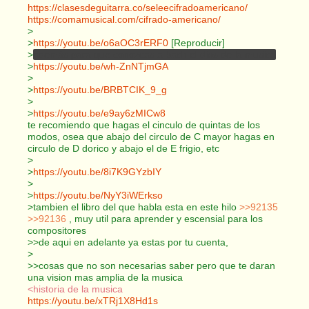
https://clasesdeguitarra.co/seleecifradoamericano/
https://comamusical.com/cifrado-americano/
>
>
https://youtu.be/o6aOC3rERF0
[Reproducir]
>
además para que conozcas a bach el dios de la musica
>
https://youtu.be/wh-ZnNTjmGA
>
>
https://youtu.be/BRBTCIK_9_g
>
>
https://youtu.be/e9ay6zMICw8
te recomiendo que hagas el cinculo de quintas de los
modos, osea que abajo del circulo de C mayor hagas en
circulo de D dorico y abajo el de E frigio, etc
>
>
https://youtu.be/8i7K9GYzbIY
>
>
https://youtu.be/NyY3iWErkso
>tambien el libro del que habla esta en este hilo
>>92135
>>92136
, muy util para aprender y escensial para los
compositores
>>de aqui en adelante ya estas por tu cuenta,
>
>>cosas que no son necesarias saber pero que te daran
una vision mas amplia de la musica
<historia de la musica
https://youtu.be/xTRj1X8Hd1s