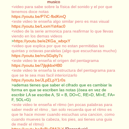
musico
<video para sabe sobre la física del sonido y el por que
tenemos doce notas
https://youtu.be/P7iC-fbdKmQ
<este video te enseña algo similar pero es mas visual
https://youtu.be/LxxmYst4ac0
<video de la serie armonica para reafirmar lo que llevas
viendo en los demas videos
>
https://youtu.be/e2KGa_wbqxY
<video que explica por que no estan permitidas las
quintas y octavas paralelas (algo que escucharas mucho)
https://youtu.be/rruSGqIty7c
<este video te enseña el origen del pentagrama
https://youtu.be/7jlpjkbxHB0
<este video te enseña la estructura del pentagrama para
que se te sea mas facil interiorizarlo
https://youtu.be/JLpELpY1r0s
>ademas tienes que saber el cifrado que es cambiar la
forma en que se escriben las notas (ósea en vez de
escribir LA se escribe A, SI = B, DO=C, RE=D, MI=E, FA=
F, SOL=G)
<este video te enseña el ritmo (en pocas palabras para
saber medir el ritmo , tan solo recuerda que el ritmo es
que te hace mover cuando escuchas una cancion, como
cuando mueves la cabeza, los pies, asi tienes una guia
de medir el ritmo)
https://youtu.be/faBivRMi2LY
[Reproducir]