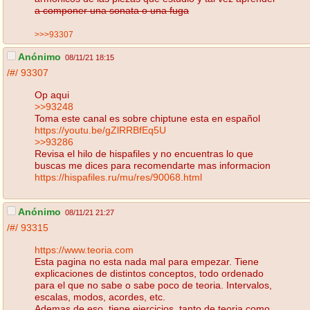
a componer una sonata o una fuga
>>>93307
Anónimo
08/11/21 18:15
/#/
93307
Op aqui
>>93248
Toma este canal es sobre chiptune esta en español
https://youtu.be/gZlRRBfEq5U
>>93286
Revisa el hilo de hispafiles y no encuentras lo que
buscas me dices para recomendarte mas informacion
https://hispafiles.ru/mu/res/90068.html
Anónimo
08/11/21 21:27
/#/
93315
https://www.teoria.com
Esta pagina no esta nada mal para empezar. Tiene
explicaciones de distintos conceptos, todo ordenado
para el que no sabe o sabe poco de teoria. Intervalos,
escalas, modos, acordes, etc.
Ademas de eso, tiene ejercicios, tanto de teoria como