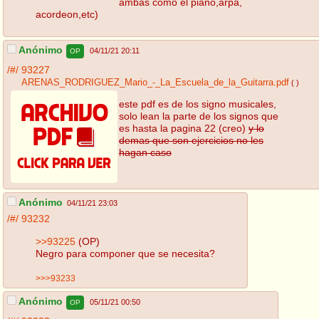
ambas como el piano,arpa,
acordeon,etc)
Anónimo
04/11/21 20:11
OP
/#/
93227
ARENAS_RODRIGUEZ_Mario_-_La_Escuela_de_la_Guitarra.pdf
( )
este pdf es de los signo musicales,
solo lean la parte de los signos que
es hasta la pagina 22 (creo)
y lo
demas que son ejercicios no les
hagan caso
Anónimo
04/11/21 23:03
/#/
93232
>>93225
(OP)
Negro para componer que se necesita?
>>>93233
Anónimo
05/11/21 00:50
OP