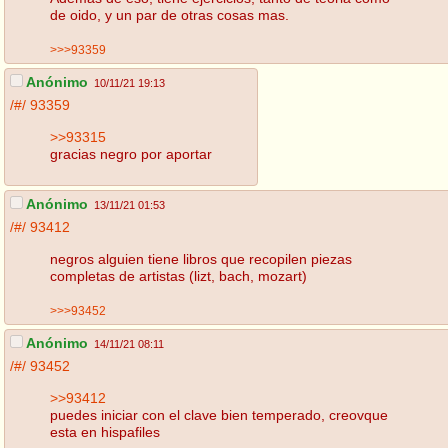
de oido, y un par de otras cosas mas.
>>>93359
Anónimo
10/11/21 19:13
/#/
93359
>>93315
gracias negro por aportar
Anónimo
13/11/21 01:53
/#/
93412
negros alguien tiene libros que recopilen piezas
completas de artistas (lizt, bach, mozart)
>>>93452
Anónimo
14/11/21 08:11
/#/
93452
>>93412
puedes iniciar con el clave bien temperado, creovque
esta en hispafiles