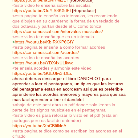
<este video te enseña sobre las escalas
https://youtu.be/OdYIS8KXdFI
[Reproducir]
<esta pagina te enseña los intervalos, les recomiendo
que dibujen en su cuarderno la forma de un teclado de
dos octavas, y partan desde el C como tonica
https://comamusical.com/intervalos-musicales/
<este video te enseña que es un intervalo
>
https://youtu.be/KbIRXKP6GfY
<esta pagina te enseña a como formar acordes
https://comamusical.com/acordes/
<este video te enseña los acordes
>
https://youtu.be/YDX4xULlkwc
<te ensela acordes y armonia este video
https://youtu.be/GUEUlw3rDEc
ahora deberas descargar el libro DANDELOT para
aprender a leer el pentagrama, un tip es que las lecturas
del pentagrama estan en acordesm asi que es preferible
aprenderse los acordes menores y mayores para que sea
mas facil aprender a leer el dandelot
<abajo de este post abra un pdf donde solo leeras la
parte de los signos musicales en el pentagrama
<este video es para reforzar lo visto en el pdf (esta en
portuges pero es facil de entender)
https://youtu.be/XnCBfilkleA
<esta pagina te dice como se escriben los acordes en el
cifrado