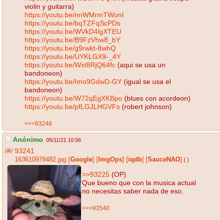
violin y guitarra)
https://youtu.be/nnWMrmTWonI
https://youtu.be/bqTZFqScPDs
https://youtu.be/WVkD4lgXTEU
https://youtu.be/B9FzVhw8_bY
https://youtu.be/g9rwkt-8whQ
https://youtu.be/UYKLGX9-_4Y
https://youtu.be/Wxt8RjQ64fc
(aqui se usa un
bandoneon)
https://youtu.be/Imo9GdwD-GY
(igual se usa el
bandoneon)
https://youtu.be/W72qEgXKBpo
(blues con acordeon)
https://youtu.be/pfLGJLHGVFs
(robert johnson)
>>>93248
Anónimo
05/11/21 10:56
/#/
93241
163610978482.jpg
[
Google
]
[
ImgOps
]
[
iqdb
]
[
SauceNAO
]
( )
>>93225
(OP)
Que bueno que con la musica actual
no necesitas saber nada de eso.
>>>93540