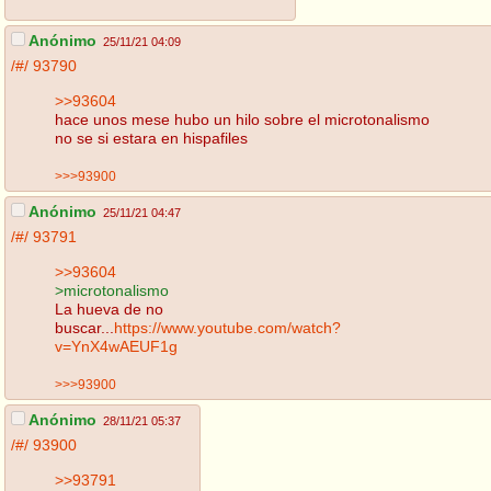
Anónimo
25/11/21 04:09
/#/
93790
>>93604
hace unos mese hubo un hilo sobre el microtonalismo
no se si estara en hispafiles
>>>93900
Anónimo
25/11/21 04:47
/#/
93791
>>93604
>microtonalismo
La hueva de no
buscar...
https://www.youtube.com/watch?
v=YnX4wAEUF1g
>>>93900
Anónimo
28/11/21 05:37
/#/
93900
>>93791