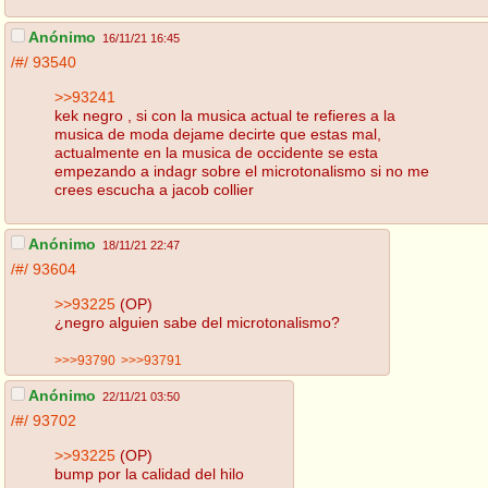
Anónimo
16/11/21 16:45
/#/
93540
>>93241
kek negro , si con la musica actual te refieres a la
musica de moda dejame decirte que estas mal,
actualmente en la musica de occidente se esta
empezando a indagr sobre el microtonalismo si no me
crees escucha a jacob collier
Anónimo
18/11/21 22:47
/#/
93604
>>93225
(OP)
¿negro alguien sabe del microtonalismo?
>>>93790
>>>93791
Anónimo
22/11/21 03:50
/#/
93702
>>93225
(OP)
bump por la calidad del hilo