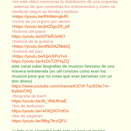
<en este video conoceras la distribución de una orquesta
, ademas de que conoceras los instrumentos y como se
clasifican segun su familia y tesitura
>
https://youtu.be/RHAklmqlvRI
<como es un organo por dentro
>
https://youtu.be/jbCDgoZ8_p8
<historia del piano
https://youtu.be/t2FlsR2eNCI
<historia de la guitarra
>
https://youtu.be/dNs0AZNkbiQ
<historia del jazz
>
https://youtu.be/UjxUlrPoYx4
https://youtu.be/4xDvTZPYqZQ
este canal subio biografias de musicos famosos de una
manera entretenida (es util conoces como eran los
musicos para que no creas que eran personas con un
don divino)
https://www.youtube.com/channel/UCVf-Tuz92Au7m--
Ks8doC9Q
<biografia de bach
https://youtu.be/AI_VfdUKneE
<bio de bethoven
https://youtu.be/-kOtQXOYdOs
<bio de paganini
https://youtu.be/9fbg7brzQFU
>y listo si te aprendes todo esto ya eres un musico