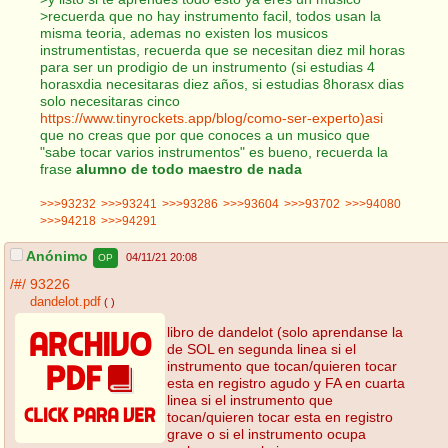
>recuerda que no hay instrumento facil, todos usan la
misma teoria, ademas no existen los musicos
instrumentistas, recuerda que se necesitan diez mil horas
para ser un prodigio de un instrumento (si estudias 4
horasxdia necesitaras diez años, si estudias 8horasx dias
solo necesitaras cinco
https://www.tinyrockets.app/blog/como-ser-experto)asi
que no creas que por que conoces a un musico que
"sabe tocar varios instrumentos" es bueno, recuerda la
frase
alumno de todo maestro de nada
>>>93232
>>>93241
>>>93286
>>>93604
>>>93702
>>>94080
>>>94218
>>>94291
Anónimo
04/11/21 20:08
OP
/#/
93226
dandelot.pdf
( )
libro de dandelot (solo aprendanse la
de SOL en segunda linea si el
instrumento que tocan/quieren tocar
esta en registro agudo y FA en cuarta
linea si el instrumento que
tocan/quieren tocar esta en registro
grave o si el instrumento ocupa