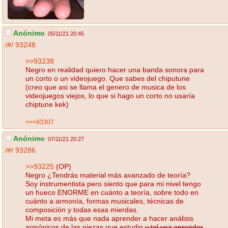
Anónimo
05/11/21 20:45
/#/
93248
>>93238
Negro en realidad quiero hacer una banda sonora para
un corto o un videojuego. Que sabes del chiputune
(creo que asi se llama el genero de musica de los
videojuegos viejos, lo que si hago un corto no usaría
chiptune kek)
>>>93307
Anónimo
07/11/21 20:27
/#/
93286
>>93225
(OP)
Negro ¿Tendrás material más avanzado de teoría?
Soy instrumentista pero siento que para mi nivel tengo
un hueco ENORME en cuánto a teoría, sobre todo en
cuánto a armonía, formas musicales, técnicas de
composición y todas esas mierdas.
Mi meta es más que nada aprender a hacer análisis
armónicos de las piezas que estudio
y tal vez aprender