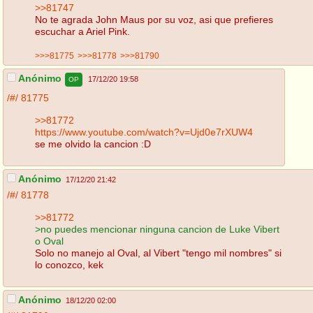
>>81747
No te agrada John Maus por su voz, asi que prefieres
escuchar a Ariel Pink.
>>>81775
>>>81778
>>>81790
Anónimo
17/12/20 19:58
OP
/#/
81775
>>81772
https://www.youtube.com/watch?v=Ujd0e7rXUW4
se me olvido la cancion :D
Anónimo
17/12/20 21:42
/#/
81778
>>81772
>no puedes mencionar ninguna cancion de Luke Vibert
o Oval
Solo no manejo al Oval, al Vibert "tengo mil nombres" si
lo conozco, kek
Anónimo
18/12/20 02:00