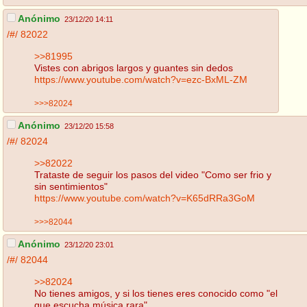
Anónimo
23/12/20 14:11
/#/
82022
>>81995
Vistes con abrigos largos y guantes sin dedos
https://www.youtube.com/watch?v=ezc-BxML-ZM
>>>82024
Anónimo
23/12/20 15:58
/#/
82024
>>82022
Trataste de seguir los pasos del video "Como ser frio y
sin sentimientos"
https://www.youtube.com/watch?v=K65dRRa3GoM
>>>82044
Anónimo
23/12/20 23:01
/#/
82044
>>82024
No tienes amigos, y si los tienes eres conocido como "el
que escucha música rara"