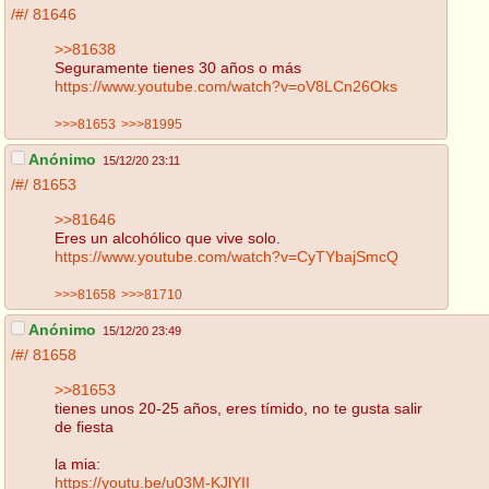
/#/
81646
>>81638
Seguramente tienes 30 años o más
https://www.youtube.com/watch?v=oV8LCn26Oks
>>>81653
>>>81995
Anónimo
15/12/20 23:11
/#/
81653
>>81646
Eres un alcohólico que vive solo.
https://www.youtube.com/watch?v=CyTYbajSmcQ
>>>81658
>>>81710
Anónimo
15/12/20 23:49
/#/
81658
>>81653
tienes unos 20-25 años, eres tímido, no te gusta salir
de fiesta
la mia:
https://youtu.be/u03M-KJlYII