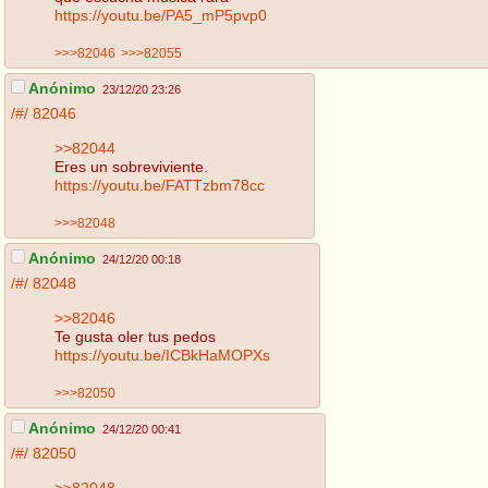
https://youtu.be/PA5_mP5pvp0
>>>82046
>>>82055
Anónimo
23/12/20 23:26
/#/
82046
>>82044
Eres un sobreviviente.
https://youtu.be/FATTzbm78cc
>>>82048
Anónimo
24/12/20 00:18
/#/
82048
>>82046
Te gusta oler tus pedos
https://youtu.be/ICBkHaMOPXs
>>>82050
Anónimo
24/12/20 00:41
/#/
82050
>>82048