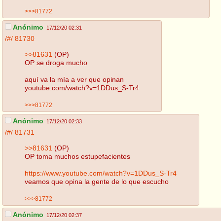
>>>81772
Anónimo
17/12/20 02:31
/#/
81730
>>81631
(OP)
OP se droga mucho
aquí va la mía a ver que opinan
youtube.com/watch?v=1DDus_S-Tr4
>>>81772
Anónimo
17/12/20 02:33
/#/
81731
>>81631
(OP)
OP toma muchos estupefacientes
https://www.youtube.com/watch?v=1DDus_S-Tr4
veamos que opina la gente de lo que escucho
>>>81772
Anónimo
17/12/20 02:37