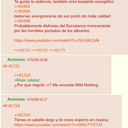
Te gusta la violencia, también eres bastante energético
>>81682
>>81684
deberían avergonzarse de sus posts de mala calidad.
>>81696
Probablemente disfrutas del Eurodance ironicamente
por las horribles portadas de los albumes.
https://www.youtube.com/watch?v=24cUifcCjAk
>>>81721
>>>81724
>>>81772
Anónimo
17/12/20 01:06
/#/
81721
>>81710
>Mala calidad
¿Por que negrito :c? Me encanta Wild Nothing
Anónimo
17/12/20 01:17
/#/
81724
>>81710
Tienes el cabello largo y te crees experto en música
https://www.youtube.com/watch?v=5tKIuTYOYJ4