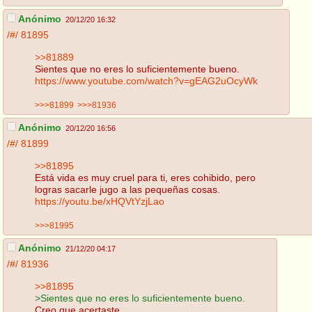
Anónimo
20/12/20 16:32
/#/
81895
>>81889
Sientes que no eres lo suficientemente bueno.
https://www.youtube.com/watch?v=gEAG2uOcyWk
>>>81899
>>>81936
Anónimo
20/12/20 16:56
/#/
81899
>>81895
Está vida es muy cruel para ti, eres cohibido, pero
logras sacarle jugo a las pequeñas cosas.
https://youtu.be/xHQVtYzjLao
>>>81995
Anónimo
21/12/20 04:17
/#/
81936
>>81895
>Sientes que no eres lo suficientemente bueno.
Creo que acertaste.