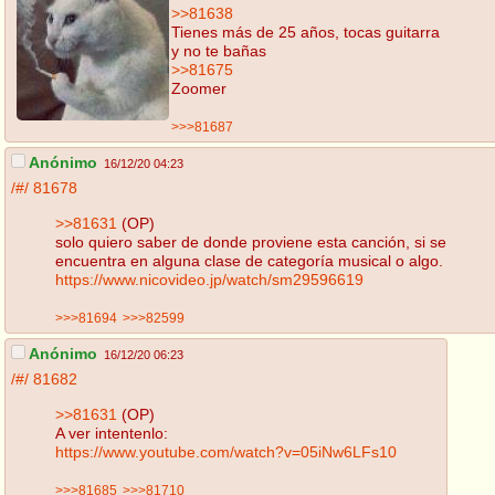
>>81638
Tienes más de 25 años, tocas guitarra
y no te bañas
>>81675
Zoomer
>>>81687
Anónimo
16/12/20 04:23
/#/
81678
>>81631
(OP)
solo quiero saber de donde proviene esta canción, si se
encuentra en alguna clase de categoría musical o algo.
https://www.nicovideo.jp/watch/sm29596619
>>>81694
>>>82599
Anónimo
16/12/20 06:23
/#/
81682
>>81631
(OP)
A ver intentenlo:
https://www.youtube.com/watch?v=05iNw6LFs10
>>>81685
>>>81710