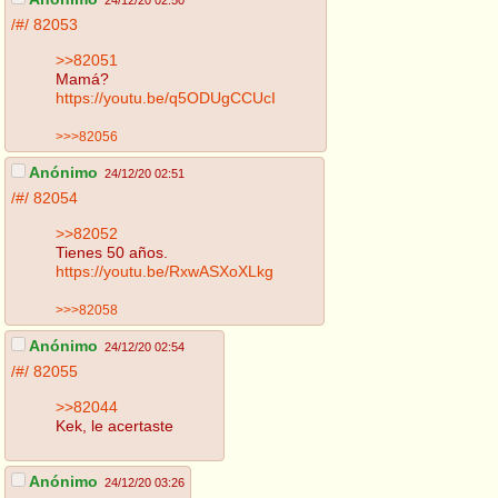
24/12/20 02:50
/#/
82053
>>82051
Mamá?
https://youtu.be/q5ODUgCCUcI
>>>82056
Anónimo
24/12/20 02:51
/#/
82054
>>82052
Tienes 50 años.
https://youtu.be/RxwASXoXLkg
>>>82058
Anónimo
24/12/20 02:54
/#/
82055
>>82044
Kek, le acertaste
Anónimo
24/12/20 03:26