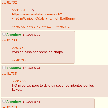
/#/
81732
>>81631
(OP)
https://www.youtube.com/watch?
v=z0fmWmieJ_Q&ab_channel=BadBunny
>>>81733
>>>81740
>>>81747
>>>81772
Anónimo
17/12/20 02:39
/#/
81733
>>81732
vivís en casa con techo de chapa.
>>>81735
Anónimo
17/12/20 02:44
/#/
81735
>>81733
NO ni cerca. pero te dejo un segundo intentos por los
kekes.
Anónimo
17/12/20 03:46
/#/
81740