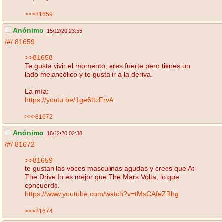
>>>81659
Anónimo
15/12/20 23:55
/#/
81659
>>81658
Te gusta vivir el momento, eres fuerte pero tienes un
lado melancólico y te gusta ir a la deriva.
La mía:
https://youtu.be/1ge6ttcFrvA
>>>81672
Anónimo
16/12/20 02:38
/#/
81672
>>81659
te gustan las voces masculinas agudas y crees que At-
The Drive In es mejor que The Mars Volta, lo que
concuerdo.
https://www.youtube.com/watch?v=tMsCAfeZRhg
>>>81674