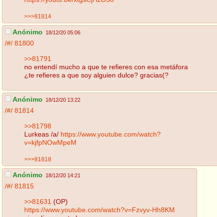
>>>81814
Anónimo
18/12/20 05:06
/#/
81800
>>81791
no entendí mucho a que te refieres con esa metáfora
¿te refieres a que soy alguien dulce? gracias(?
Anónimo
18/12/20 13:22
/#/
81814
>>81798
Lurkeas /a/
https://www.youtube.com/watch?
v=kjfpNOwMpeM
>>>81818
Anónimo
18/12/20 14:21
/#/
81815
>>81631
(OP)
https://www.youtube.com/watch?v=Fzvyv-Hh8KM