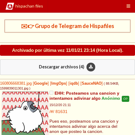
hispachan files
✉️👉 Grupo de Telegram de Hispafiles
Archivado por última vez
11/01/21 23:14
(Hora Local).
Descargar archivos (
4
)
160806668381.jpg
[
Google
]
[
ImgOps
]
[
iqdb
]
[
SauceNAO
]
( 88.54KB
,
1599839011301.jpg
)
EHH: Posteamos una cancion y
intentamos adivinar algo
Anónimo
OP
15/12/20 21:11
/#/
81631
Pues eso, posteamos una cancion y
intentamos adivinar algo acerca del
anon que posteo la cancion.