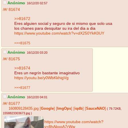
Anónimo
16/12/20 02:57
/#/
81674
>>81672
Eres alguien social y seguro de si mismo que solo usa
los chanes para desquitar su ira del dia a dia
https://www.youtube.com/watch?v=dX250YkK0UY
>>>81675
Anónimo
16/12/20 03:20
/#/
81675
>>81674
Eres un negrín bastante imaginativo
https://youtu.be/y0WbKkhigVg
>>>81677
Anónimo
16/12/20 04:01
/#/
81677
160809128435.jpg
[
Google
]
[
ImgOps
]
[
iqdb
]
[
SauceNAO
]
( 79.72KB
,
1558823303673.jpg
)
https://www.youtube.com/watch?
v=8hAbxoA7rWw