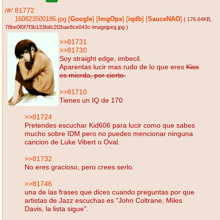
/#/
81772
160823500186.jpg
[
Google
]
[
ImgOps
]
[
iqdb
]
[
SauceNAO
]
( 176.64KB
,
78be0f0f7f3b133fafc2f2bae8ce043c-imagejpeg.jpg
)
>>81731
>>81730
Soy straight edge, imbecil.
Aparentas lucir mas rudo de lo que eres
Kiss
es mierda, por cierto.
>>81710
Tienes un IQ de 170
>>81724
Pretendes escuchar Kid606 para lucir como que sabes
mucho sobre IDM pero no puedes mencionar ninguna
cancion de Luke Vibert o Oval.
>>81732
No eres gracioso, pero crees serlo.
>>81746
una de las frases que dices cuando preguntas por que
artistas de Jazz escuchas es "John Coltrane, Miles
Davis, la lista sigue".