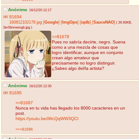
Anónimo
16/12/20 12:17
/#/
81694
160812102178.jpg
[
Google
]
[
ImgOps
]
[
iqdb
]
[
SauceNAO
]
( 39.90KB
,
3er56nrwesgb.jpg
)
>>81678
Pues no sabría decirte, negro. Suena
como a una mezcla de cosas que
logro identificar, aunque en conjunto
crean algo amateur que
precisamente no logro distinguir.
¿Sabes algo del/la artista?
Anónimo
16/12/20 12:30
/#/
81695
>>81687
Nunca en tu vida has llegado los 8000 caracteres en un
post.
https://youtu.be/iWcQqWW3QCI
>>>81696