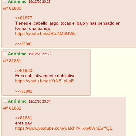
Anónimo
19/12/20 20:23
/#/
81880
>>81877
Tienes el cabello largo, tocas el bajo y has pensado en
formar una banda
https://youtu.be/zJ91s4M6GWE
>>>81881
Anónimo
19/12/20 22:50
/#/
81881
>>81880
Eres dubitativamente dubitativo.
https://youtu.be/gYYrNE_pLaE
>>>81882
Anónimo
19/12/20 23:34
/#/
81882
>>81881
eres gay
https://www.youtube.com/watch?v=xxv8WhEwYQE