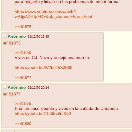
para relajarte y lidiar con tus problemas de mejor forma.
https://www.youtube.com/watch?
v=UjyAD4TaEOE&ab_channel=FaruzFeet
>>>81875
Anónimo
19/12/20 19:38
/#/
81875
>>81850
Vives en Cd. Neza y te dejó una morrita.
https://youtu.be/W2bc25X0E68
>>>81877
Anónimo
19/12/20 20:14
/#/
81877
>>81875
Eres un poco sibarita y vives en la cañada de Urdaneta.
https://youtu.be/1L38rs9mK50
>>>81880