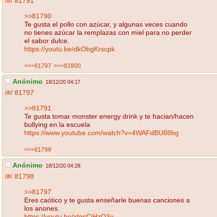
/#/
81791
>>81790
Te gusta el pollo con azúcar, y algunas veces cuando
no tienes azúcar la remplazas con miel para no perder
el sabor dulce.
https://youtu.be/dkObgKrscpk
>>>81797
>>>81800
Anónimo
18/12/20 04:17
/#/
81797
>>81791
Te gusta tomar monster energy drink y te hacian/hacen
bullying en la escuela
https://www.youtube.com/watch?v=4WAFdBU88bg
>>>81798
Anónimo
18/12/20 04:28
/#/
81798
>>81797
Eres caótico y te gusta enseñarle buenas canciones a
los anones.
https://youtu.be/xtgsCjHzO3o