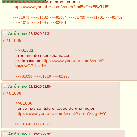
comencemos c:
https://www.youtube.com/watch?v=EuOrxEByTUE
>>>81678
>>>81682
>>>81684
>>>81730
>>>81731
>>>81732
>>>81815
>>>81995
>>>82601
Anónimo
15/12/20 21:31
/#/
81636
>> 81631
Eres uno de esos chamacos
pretensiosos.
https://www.youtube.com/watch?
v=yqwCPNzzJio
>>>81638
>>>81710
>>>81995
Anónimo
15/12/20 21:50
/#/
81638
>>81636
nunca has sentido el toque de una mujer
https://www.youtube.com/watch?v=sI7XiJgt0vY
>>>81646
>>>81677
Anónimo
15/12/20 22:32