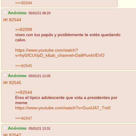
>>>82544
Anónimo
05/01/21 08:29
/#/
82544
>>82099
vives con tus papás y posiblemente te estés quedando
calvo.
https://www.youtube.com/watch?
v=hyGfCUVpD_k&ab_channel=DaftPunkVEVO
>>>82545
Anónimo
05/01/21 12:05
/#/
82545
>>82544
Eres el típico adolescente que vota a presidentes por
meme
https://www.youtube.com/watch?v=GuoIJA7_Tm0
>>>82547
Anónimo
05/01/21 13:31
/#/
82547