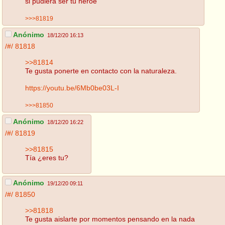
si pudiera ser tu heroe
>>>81819
Anónimo
18/12/20 16:13
/#/
81818
>>81814
Te gusta ponerte en contacto con la naturaleza.
https://youtu.be/6Mb0be03L-I
>>>81850
Anónimo
18/12/20 16:22
/#/
81819
>>81815
Tía ¿eres tu?
Anónimo
19/12/20 09:11
/#/
81850
>>81818
Te gusta aislarte por momentos pensando en la nada