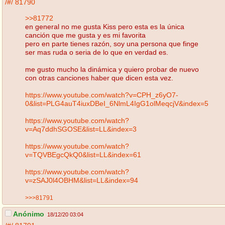
/#/
81790
>>81772
en general no me gusta Kiss pero esta es la única
canción que me gusta y es mi favorita
pero en parte tienes razón, soy una persona que finge
ser mas ruda o seria de lo que en verdad es.
me gusto mucho la dinámica y quiero probar de nuevo
con otras canciones haber que dicen esta vez.
https://www.youtube.com/watch?v=CPH_z6yO7-
0&list=PLG4auT4iuxDBeI_6NlmL4IgG1olMeqcjV&index=5
https://www.youtube.com/watch?
v=Aq7ddhSGOSE&list=LL&index=3
https://www.youtube.com/watch?
v=TQVBEgcQkQ0&list=LL&index=61
https://www.youtube.com/watch?
v=zSAJ0l4OBHM&list=LL&index=94
>>>81791
Anónimo
18/12/20 03:04