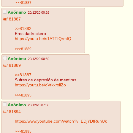
>>>81887
Anónimo
20/12/20 00:26
/#/
81887
>>81882
Eres dadrockero.
https://youtu.be/s1ATTIQrmIQ
>>>81889
Anónimo
20/12/20 00:59
/#/
81889
>>81887
Sufres de depresión de mentiras
https://youtu.be/oVtkxrxilZo
>>>81895
Anónimo
20/12/20 07:36
/#/
81894
https://www.youtube.com/watch?v=EDjYDfRunUk
>>>81995