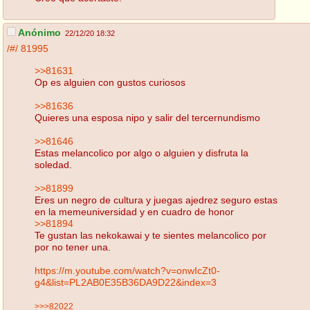
Anónimo
22/12/20 18:32
/#/
81995
>>81631
Op es alguien con gustos curiosos
>>81636
Quieres una esposa nipo y salir del tercernundismo
>>81646
Estas melancolico por algo o alguien y disfruta la
soledad.
>>81899
Eres un negro de cultura y juegas ajedrez seguro estas
en la memeuniversidad y en cuadro de honor
>>81894
Te gustan las nekokawai y te sientes melancolico por
por no tener una.
https://m.youtube.com/watch?v=onwIcZt0-
g4&list=PL2AB0E35B36DA9D22&index=3
>>>82022