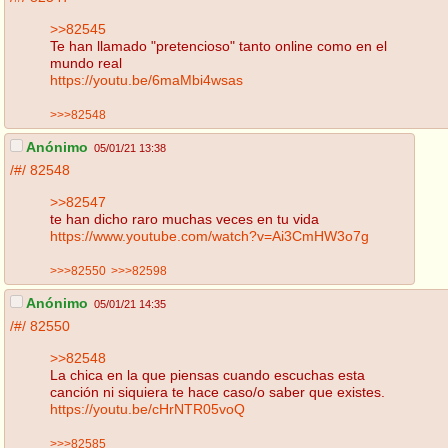
>>82545
Te han llamado "pretencioso" tanto online como en el
mundo real
https://youtu.be/6maMbi4wsas
>>>82548
Anónimo
05/01/21 13:38
/#/
82548
>>82547
te han dicho raro muchas veces en tu vida
https://www.youtube.com/watch?v=Ai3CmHW3o7g
>>>82550
>>>82598
Anónimo
05/01/21 14:35
/#/
82550
>>82548
La chica en la que piensas cuando escuchas esta
canción ni siquiera te hace caso/o saber que existes.
https://youtu.be/cHrNTR05voQ
>>>82585