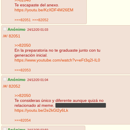
Te escapaste del anexo.
https://youtu.be/KzXDF4M26EM
>>>82051
>>>82052
Anónimo
24/12/20 01:03
/#/
82051
>>82050
En la preparatoria no te graduaste junto con tu
generación inicial.
https://www.youtube.com/watch?v=eFt3q2l-IL0
>>>82053
Anónimo
24/12/20 01:04
/#/
82052
>>82050
Te consideras único y diferente aunque quizá no
relacionado al meme.
Pero eres una putita básica
https://youtu.be/2e2kGl2y6Lk
>>>82054
Anónimo