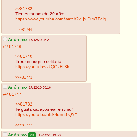
>>81732
Tienes menos de 20 años
https://www.youtube.com/watch?v=jxIDvn7Tqig
>>>81746
Anónimo
17/12/20 05:21
/#/
81746
>>81740
Eres un negrito solitario.
https://youtu.be/xkQGxElI3hU
>>>81772
Anónimo
17/12/20 08:16
/#/
81747
>>81732
Te gusta cacapostear en /mu/
https://youtu.be/nEN4qmE8QYY
>>>81772
Anónimo
17/12/20 19:56
OP