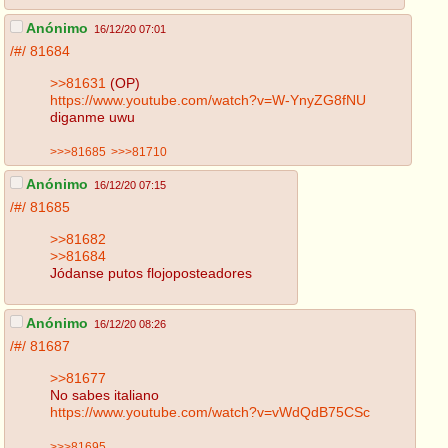
Anónimo
16/12/20 07:01
/#/
81684
>>81631
(OP)
https://www.youtube.com/watch?v=W-YnyZG8fNU
diganme uwu
>>>81685
>>>81710
Anónimo
16/12/20 07:15
/#/
81685
>>81682
>>81684
Jódanse putos flojoposteadores
Anónimo
16/12/20 08:26
/#/
81687
>>81677
No sabes italiano
https://www.youtube.com/watch?v=vWdQdB75CSc
>>>81695