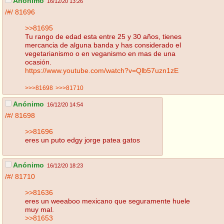
Anónimo
16/12/20 13:26
/#/
81696
>>81695
Tu rango de edad esta entre 25 y 30 años, tienes
mercancia de alguna banda y has considerado el
vegetarianismo o en veganismo en mas de una
ocasión.
https://www.youtube.com/watch?v=Qlb57uzn1zE
>>>81698
>>>81710
Anónimo
16/12/20 14:54
/#/
81698
>>81696
eres un puto edgy jorge patea gatos
Anónimo
16/12/20 18:23
/#/
81710
>>81636
eres un weeaboo mexicano que seguramente huele
muy mal.
>>81653