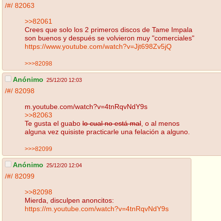
/#/
82063
>>82061
Crees que solo los 2 primeros discos de Tame Impala
son buenos y después se volvieron muy "comerciales"
https://www.youtube.com/watch?v=Jjt698Zv5jQ
>>>82098
Anónimo
25/12/20 12:03
/#/
82098
m.youtube.com/watch?v=4tnRqvNdY9s
>>82063
Te gusta el guabo
lo cual no está mal
, o al menos
alguna vez quisiste practicarle una felación a alguno.
>>>82099
Anónimo
25/12/20 12:04
/#/
82099
>>82098
Mierda, disculpen anoncitos:
https://m.youtube.com/watch?v=4tnRqvNdY9s