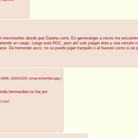
on inexistentes desde que Garena cerró. En gameranger a veces me encuentro
entiende un carajo. Luego está RGC, pero ahí solo juegan dota y una versió
rse. Da tremendo asco, no se puede jugar tranquilo o al hueveo como si se p
.40KB
, 1024x1024
, serasrectionface.jpg
)
linda hermandad se fue por
>>/v/