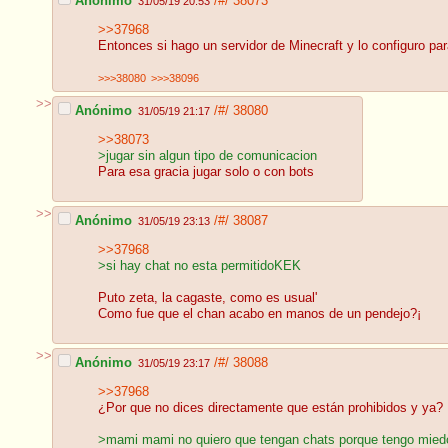
Anónimo
/#/
38073
31/05/19 20:53
>>37968
Entonces si hago un servidor de Minecraft y lo configuro p
>>>38080
>>>38096
>>
Anónimo
/#/
38080
31/05/19 21:17
>>38073
>jugar sin algun tipo de comunicacion
Para esa gracia jugar solo o con bots
>>
Anónimo
/#/
38087
31/05/19 23:13
>>37968
>si hay chat no esta permitidoKEK
Puto zeta, la cagaste, como es usual'
Como fue que el chan acabo en manos de un pendejo?¡
>>
Anónimo
/#/
38088
31/05/19 23:17
>>37968
¿Por que no dices directamente que están prohibidos y ya?
>mami mami no quiero que tengan chats porque tengo miedo