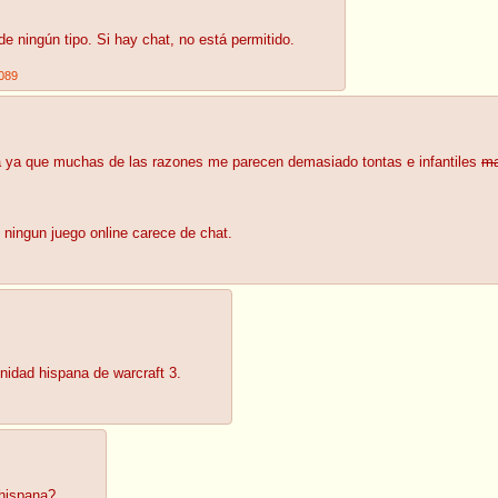
 ningún tipo. Si hay chat, no está permitido.
089
a ya que muchas de las razones me parecen demasiado tontas e infantiles
ma
o, ningun juego online carece de chat.
idad hispana de warcraft 3.
hispana?