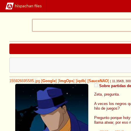
hispachan files
155926695585.jpg
[
Google
]
[
ImgOps
]
[
iqdb
]
[
SauceNAO
]
( 11.35KB
, 30
Sobre partidas de
Zeta, pregunta.
A veces los negros q
hilo de juegos?
Pregunto porque hoty 
llama atwar, por eso n