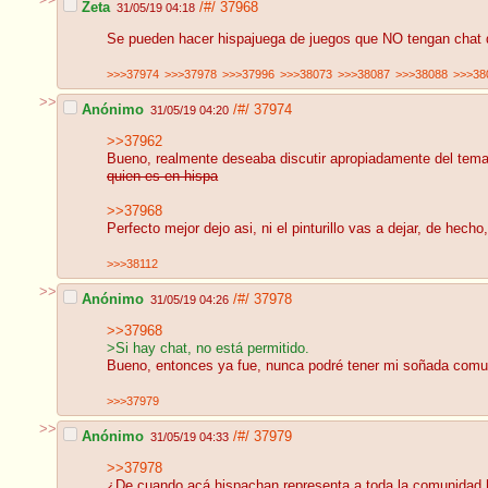
Zeta
/#/
37968
31/05/19 04:18
Se pueden hacer hispajuega de juegos que NO tengan chat de
>>>37974
>>>37978
>>>37996
>>>38073
>>>38087
>>>38088
>>>38
>>
Anónimo
/#/
37974
31/05/19 04:20
>>37962
Bueno, realmente deseaba discutir apropiadamente del tem
quien es en hispa
>>37968
Perfecto mejor dejo asi, ni el pinturillo vas a dejar, de hech
>>>38112
>>
Anónimo
/#/
37978
31/05/19 04:26
>>37968
>Si hay chat, no está permitido.
Bueno, entonces ya fue, nunca podré tener mi soñada comun
>>>37979
>>
Anónimo
/#/
37979
31/05/19 04:33
>>37978
¿De cuando acá hispachan representa a toda la comunidad 