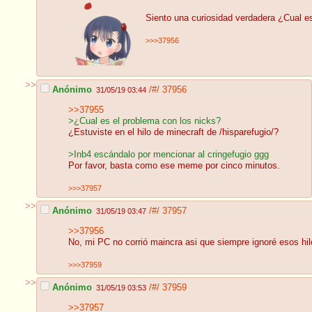
Siento una curiosidad verdadera ¿Cual es
>>>37956
>>
Anónimo
/#/
37956
31/05/19 03:44
>>37955
>¿Cual es el problema con los nicks?
¿Estuviste en el hilo de minecraft de /hisparefugio/?
>Inb4 escándalo por mencionar al cringefugio ggg
Por favor, basta como ese meme por cinco minutos.
>>>37957
>>
Anónimo
/#/
37957
31/05/19 03:47
>>37956
No, mi PC no corrió maincra asi que siempre ignoré esos hil
>>>37959
>>
Anónimo
/#/
37959
31/05/19 03:53
>>37957