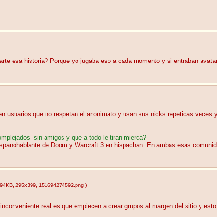
arte esa historia? Porque yo jugaba eso a cada momento y si entraban avata
 usuarios que no respetan el anonimato y usan sus nicks repetidas veces y 
mplejados, sin amigos y que a todo le tiran mierda?
hispanohablante de Doom y Warcraft 3 en hispachan. En ambas esas comunid
.94KB
, 295x399
, 151694274592.png
)
nconveniente real es que empiecen a crear grupos al margen del sitio y esto