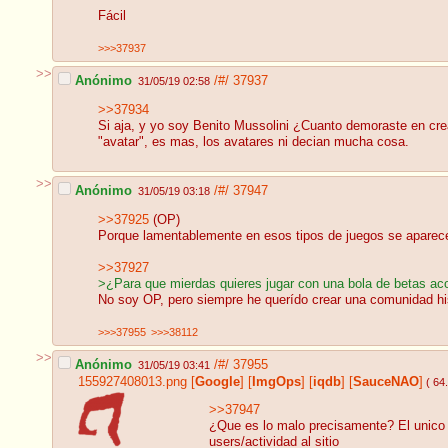
Fácil
>>>37937
>>
Anónimo
/#/
37937
31/05/19 02:58
>>37934
Si aja, y yo soy Benito Mussolini ¿Cuanto demoraste en cre
"avatar", es mas, los avatares ni decian mucha cosa.
>>
Anónimo
/#/
37947
31/05/19 03:18
>>37925
(OP)
Porque lamentablemente en esos tipos de juegos se aparecen
>>37927
>¿Para que mierdas quieres jugar con una bola de betas aco
No soy OP, pero siempre he querído crear una comunidad 
>>>37955
>>>38112
>>
Anónimo
/#/
37955
31/05/19 03:41
155927408013.png
[
Google
]
[
ImgOps
]
[
iqdb
]
[
SauceNAO
]
( 64
>>37947
¿Que es lo malo precisamente? El unico i
users/actividad al sitio