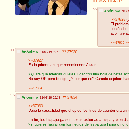
>>>37927
>>>37947
>>
Anónimo
31/0
>>37925
(
El problem
poniéndose
acomplejad
>>>37930
>
>>
Anónimo
/#/
37930
31/05/19 02:19
>>37927
Es la primer vez que recomiendan Atwar
>¿Para que mierdas quieres jugar con una bola de betas aco
No soy OP pero te digo ¿Y por qué no? Cuando dejaban hacer
>>>37934
>>
Anónimo
/#/
37934
31/05/19 02:38
>>37930
Daba la casualidad que el op de los hilos de counter era un
En fin, los hispajuega son cosas externas a hispa y bien dic
>si quieres hablar con los negros de hispa usa hispa o no l