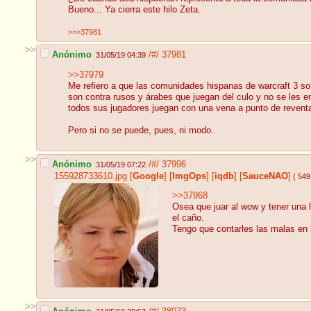
Bueno... Ya cierra este hilo Zeta.
>>>37981
>>
Anónimo
/#/
37981
31/05/19 04:39
>>37979
Me refiero a que las comunidades hispanas de warcraft 3 s
son contra rusos y árabes que juegan del culo y no se les 
todos sus jugadores juegan con una vena a punto de reventa
Pero si no se puede, pues, ni modo.
>>
Anónimo
/#/
37996
31/05/19 07:22
155928733610.jpg
[
Google
]
[
ImgOps
]
[
iqdb
]
[
SauceNAO
]
( 549
>>37968
Osea que juar al wow y tener una 
el caño.
Tengo que contarles las malas en 
>>