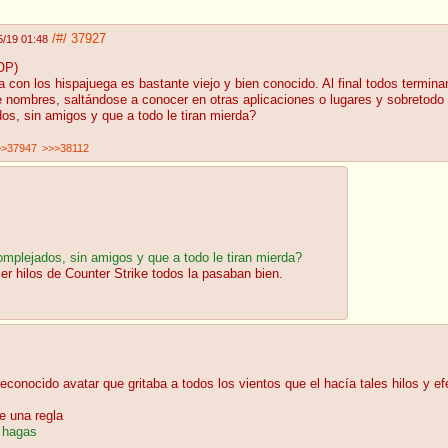
/#/
37927
5/19 01:48
OP)
a con los hispajuega es bastante viejo y bien conocido. Al final todos termin
 nombres, saltándose a conocer en otras aplicaciones o lugares y sobretodo
os, sin amigos y que a todo le tiran mierda?
>>37947
>>>38112
mplejados, sin amigos y que a todo le tiran mierda?
 hilos de Counter Strike todos la pasaban bien.
 reconocido avatar que gritaba a todos los vientos que el hacía tales hilos y
e una regla
o hagas