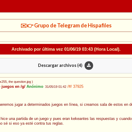
✉️👉 Grupo de Telegram de Hispafiles
Archivado por última vez
01/06/19 03:43
(Hora Local).
Descargar archivos (
4
)
0x255
, the question.jpg
)
 juegos en /g/
Anónimo
/#/
37925
31/05/19 01:42
ueremos jugar a determinados juegos en línea, si creamos sala de estos en 
hice una partida de un juego y pues eran kekeantes las respuestas y cuando 
o sé si eso ya esté contra tus reglas.