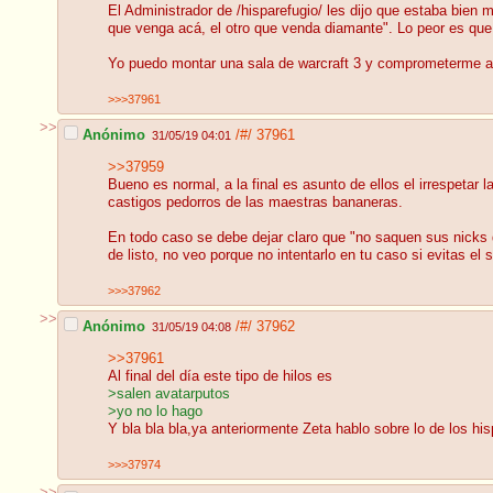
El Administrador de /hisparefugio/ les dijo que estaba bien 
que venga acá, el otro que venda diamante". Lo peor es que 
Yo puedo montar una sala de warcraft 3 y comprometerme a 
>>>37961
>>
Anónimo
/#/
37961
31/05/19 04:01
>>37959
Bueno es normal, a la final es asunto de ellos el irrespetar 
castigos pedorros de las maestras bananeras.
En todo caso se debe dejar claro que "no saquen sus nick
de listo, no veo porque no intentarlo en tu caso si evitas el 
>>>37962
>>
Anónimo
/#/
37962
31/05/19 04:08
>>37961
Al final del día este tipo de hilos es
>salen avatarputos
>yo no lo hago
Y bla bla bla,ya anteriormente Zeta hablo sobre lo de los 
>>>37974
>>