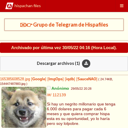
hispachan files
✉️👉 Grupo de Telegram de Hispafiles
Archivado por última vez
30/05/22 04:16
(Hora Local).
Descargar archivos (
1
)
165385608528.jpg
[
Google
]
[
ImgOps
]
[
iqdb
]
[
SauceNAO
]
( 24.74KB
,
154447487883.jpg
)
Anónimo
29/05/22 20:28
/#/
112139
Si hay un negrito millonario que tenga
6.000 dolares para pagar cada 6
meses y que quiera comprar hispa
esta es su oportunidad, yo lo haría
pero soy lolpobre.