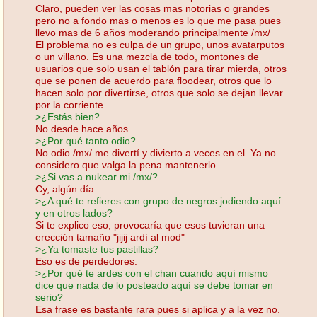
Claro, pueden ver las cosas mas notorias o grandes
pero no a fondo mas o menos es lo que me pasa pues
llevo mas de 6 años moderando principalmente /mx/
El problema no es culpa de un grupo, unos avatarputos
o un villano. Es una mezcla de todo, montones de
usuarios que solo usan el tablón para tirar mierda, otros
que se ponen de acuerdo para floodear, otros que lo
hacen solo por divertirse, otros que solo se dejan llevar
por la corriente.
>¿Estás bien?
No desde hace años.
>¿Por qué tanto odio?
No odio /mx/ me divertí y divierto a veces en el. Ya no
considero que valga la pena mantenerlo.
>¿Si vas a nukear mi /mx/?
Cy, algún día.
>¿A qué te refieres con grupo de negros jodiendo aquí
y en otros lados?
Si te explico eso, provocaría que esos tuvieran una
erección tamaño "jijij ardí al mod"
>¿Ya tomaste tus pastillas?
Eso es de perdedores.
>¿Por qué te ardes con el chan cuando aquí mismo
dice que nada de lo posteado aquí se debe tomar en
serio?
Esa frase es bastante rara pues si aplica y a la vez no.