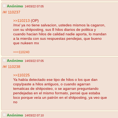
Anónimo
14/03/22 07:05
/#/
110237
>>110213
(OP)
/mx/ ya no tiene salvacion, ustedes mismos la cagaron,
con su shitposting, sus 8 hilos diarios de politica y
cuando hacian hilos de calidad nadie aporta, lo mandan
a la mierda con sus respuestas pendejas, que bueno
que nukeen mx
>>>110240
Anónimo
14/03/22 07:05
/#/
110238
>>110225
Ya había detectado ese tipo de hilos o los que dan
copy/paste a hilos antiguos, o cuando agarran
tematicas de shitposteo, o se agarran preguntando
pendejadas en el mismo formato, pensé que estaba
loco porque veía un patrón en el shitposting, ya veo que
no
Anónimo
14/03/22 07:10