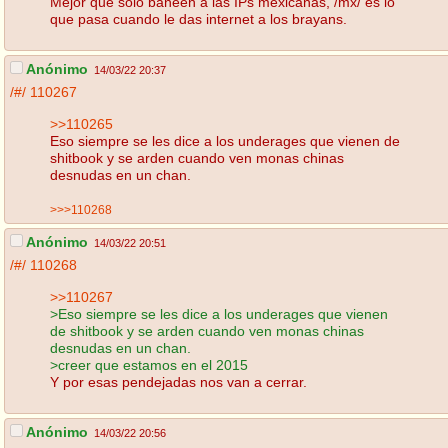
Mejor que solo baneen a las IPs mexicanas, /mx/ es lo
que pasa cuando le das internet a los brayans.
Anónimo
14/03/22 20:37
/#/
110267
>>110265
Eso siempre se les dice a los underages que vienen de
shitbook y se arden cuando ven monas chinas
desnudas en un chan.
>>>110268
Anónimo
14/03/22 20:51
/#/
110268
>>110267
>Eso siempre se les dice a los underages que vienen
de shitbook y se arden cuando ven monas chinas
desnudas en un chan.
>creer que estamos en el 2015
Y por esas pendejadas nos van a cerrar.
Anónimo
14/03/22 20:56