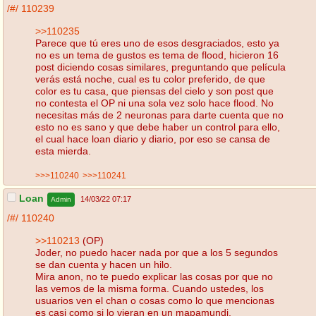
/#/
110239
>>110235
Parece que tú eres uno de esos desgraciados, esto ya
no es un tema de gustos es tema de flood, hicieron 16
post diciendo cosas similares, preguntando que película
verás está noche, cual es tu color preferido, de que
color es tu casa, que piensas del cielo y son post que
no contesta el OP ni una sola vez solo hace flood. No
necesitas más de 2 neuronas para darte cuenta que no
esto no es sano y que debe haber un control para ello,
el cual hace loan diario y diario, por eso se cansa de
esta mierda.
>>>110240
>>>110241
Loan
14/03/22 07:17
Admin
/#/
110240
>>110213
(OP)
Joder, no puedo hacer nada por que a los 5 segundos
se dan cuenta y hacen un hilo.
Mira anon, no te puedo explicar las cosas por que no
las vemos de la misma forma. Cuando ustedes, los
usuarios ven el chan o cosas como lo que mencionas
es casi como si lo vieran en un mapamundi.