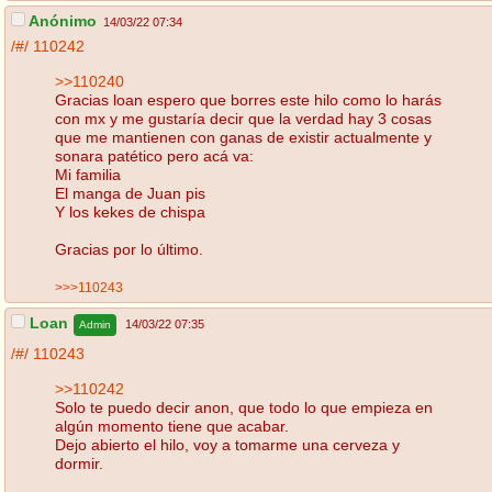
Anónimo
14/03/22 07:34
/#/
110242
>>110240
Gracias loan espero que borres este hilo como lo harás
con mx y me gustaría decir que la verdad hay 3 cosas
que me mantienen con ganas de existir actualmente y
sonara patético pero acá va:
Mi familia
El manga de Juan pis
Y los kekes de chispa
Gracias por lo último.
>>>110243
Loan
14/03/22 07:35
Admin
/#/
110243
>>110242
Solo te puedo decir anon, que todo lo que empieza en
algún momento tiene que acabar.
Dejo abierto el hilo, voy a tomarme una cerveza y
dormir.