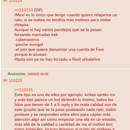
/#/
110224
>>110213
(OP)
/Mex/ es lo único que tengo cuando quiero relajarme un
rato, si se nukea no tendría más motivos para visitar
chispita.
Aunque sí hay varios pendejos que se la pasan
forzando mamadas kek
-calamaistros
-pinche mongol
-el joto que quiere denunciar una cuenta de Feis
porque lo acosan
Hasta eso ya no han forzado a Raúl orbalaños
Anónimo
14/03/22 06:50
/#/
110225
>>110215
Este tipo es uno de ellos por ejemplo, lurkee tantito mx
y este tipo parece un bot diciendo lo mismo, todos los
hilos que tienen de 1 a 5 reply y de mala calidad son de
este grupito que se la pasa posteando cada rato, todos
postean y se responden entre ellos para captar más
atención,algo así como empezar una ola en un estadio,
más allá de la calidad o cantidad de mx el motivo son
estos imbéciles, incluso llegaron al punto de stalkear a