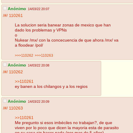
Anónimo
14/03/22 20:07
/#/
110261
La solucion seria banear zonas de mexico que han
dado los problemas y VPNs
o
Nukear /mx/ con la concecuencia de que ahora /mx/ va
a floodear /pol/
>>>110262
>>>110263
Anónimo
14/03/22 20:08
/#/
110262
>>110261
ey banen a los chilangos y a los regios
Anónimo
14/03/22 20:09
/#/
110263
>>110261
Me pregunto si esos imbéciles no trabajan?, de que
viven por lo poco que dicen la mayoria esta de parasito
en su casa sin hacer nada (por mas de 5 años).