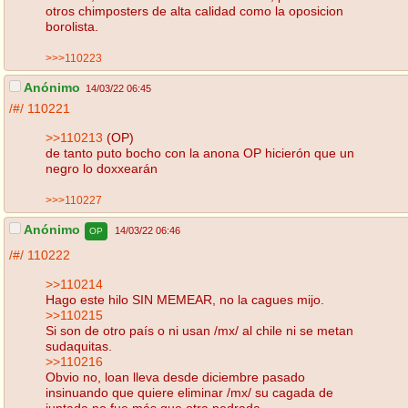
otros chimposters de alta calidad como la oposicion
borolista.
>>>110223
Anónimo
14/03/22 06:45
/#/
110221
>>110213
(OP)
de tanto puto bocho con la anona OP hicierón que un
negro lo doxxearán
>>>110227
Anónimo
14/03/22 06:46
OP
/#/
110222
>>110214
Hago este hilo SIN MEMEAR, no la cagues mijo.
>>110215
Si son de otro país o ni usan /mx/ al chile ni se metan
sudaquitas.
>>110216
Obvio no, loan lleva desde diciembre pasado
insinuando que quiere eliminar /mx/ su cagada de
juntada no fue más que otra pedrada.