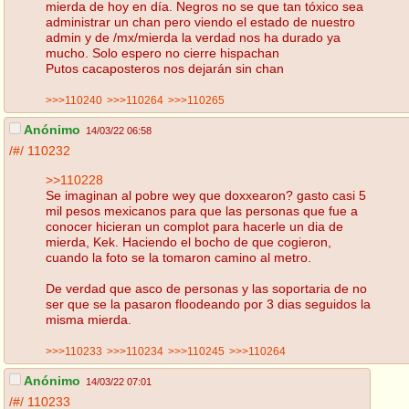
mierda de hoy en día. Negros no se que tan tóxico sea
administrar un chan pero viendo el estado de nuestro
admin y de /mx/mierda la verdad nos ha durado ya
mucho. Solo espero no cierre hispachan
Putos cacaposteros nos dejarán sin chan
>>>110240
>>>110264
>>>110265
Anónimo
14/03/22 06:58
/#/
110232
>>110228
Se imaginan al pobre wey que doxxearon? gasto casi 5
mil pesos mexicanos para que las personas que fue a
conocer hicieran un complot para hacerle un dia de
mierda, Kek. Haciendo el bocho de que cogieron,
cuando la foto se la tomaron camino al metro.
De verdad que asco de personas y las soportaria de no
ser que se la pasaron floodeando por 3 dias seguidos la
misma mierda.
>>>110233
>>>110234
>>>110245
>>>110264
Anónimo
14/03/22 07:01
/#/
110233