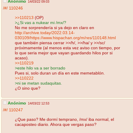
Anónimo
14/03/22 09:03
/#/
110246
>>110213
(OP)
>¿Si vas a nukear mi /mx/?
No me sorprendería si ya dejo en claro en
http://archive.today/2022.03.14-
030109/https://www.hispachan.org/m/res/110148.html
que también piensa cerrar >>/h/, >>/ha/ y >>/sc/
próximamente (al menos esta vez aviso con tiempo, por
lo que seria mejor que vayan guardando hilos por si
acaso).
>>110219
>este hilo va a ser borrado
Pues si, solo duran un día en este memetablón.
>>110222
>ni se metan sudaquitas.
¿O sino que?
Anónimo
14/03/22 12:53
/#/
110247
¿Que paso? Me dormí temprano, /mx/ iba normal, el
cacaposteo diario. Ahora que vergas paso?