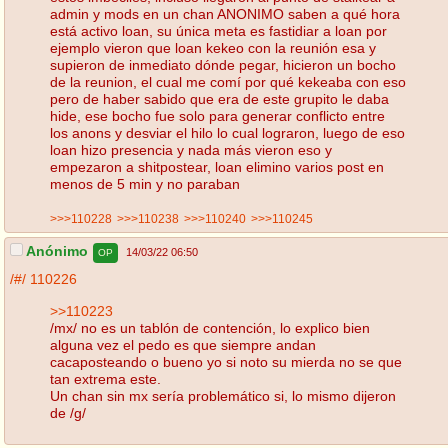
admin y mods en un chan ANONIMO saben a qué hora
está activo loan, su única meta es fastidiar a loan por
ejemplo vieron que loan kekeo con la reunión esa y
supieron de inmediato dónde pegar, hicieron un bocho
de la reunion, el cual me comí por qué kekeaba con eso
pero de haber sabido que era de este grupito le daba
hide, ese bocho fue solo para generar conflicto entre
los anons y desviar el hilo lo cual lograron, luego de eso
loan hizo presencia y nada más vieron eso y
empezaron a shitpostear, loan elimino varios post en
menos de 5 min y no paraban
>>>110228
>>>110238
>>>110240
>>>110245
Anónimo
14/03/22 06:50
OP
/#/
110226
>>110223
/mx/ no es un tablón de contención, lo explico bien
alguna vez el pedo es que siempre andan
cacaposteando o bueno yo si noto su mierda no se que
tan extrema este.
Un chan sin mx sería problemático si, lo mismo dijeron
de /g/