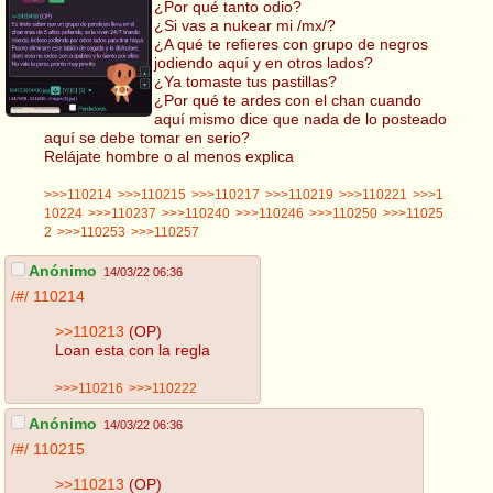
¿Por qué tanto odio?
¿Si vas a nukear mi /mx/?
¿A qué te refieres con grupo de negros
jodiendo aquí y en otros lados?
¿Ya tomaste tus pastillas?
¿Por qué te ardes con el chan cuando
aquí mismo dice que nada de lo posteado
aquí se debe tomar en serio?
Relájate hombre o al menos explica
>>>110214
>>>110215
>>>110217
>>>110219
>>>110221
>>>1
10224
>>>110237
>>>110240
>>>110246
>>>110250
>>>11025
2
>>>110253
>>>110257
Anónimo
14/03/22 06:36
/#/
110214
>>110213
(OP)
Loan esta con la regla
>>>110216
>>>110222
Anónimo
14/03/22 06:36
/#/
110215
>>110213
(OP)