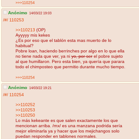
>>>110254
Anónimo
14/03/22 19:03
/#/
110253
>>110213
(OP)
Ayyyyy mis kekes
¿Es por eso que el tablón esta mas muerto de lo
habitual?
Pobre loan, haciendo berrinches por algo en lo que ella
no tiene nada que ver, ya ni
yo, por ser
el pobre sujeto
al que humillaron. Pero esta bien, ya quería que parara
todo el chimposteo que permitio durante mucho tiempo.
>>>110254
Anónimo
14/03/22 19:21
/#/
110254
>>110252
>>110253
>>110250
Lo más kekeante es que salen exactamente los que
mencionan arriba. /mx/ es una manzana podrida sería
mejor eliminarla ya y hacer que los mejichangos solo
puedan responder en tablones normales.