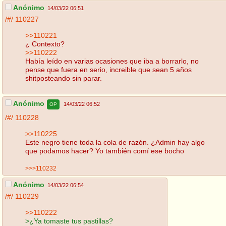
Anónimo
14/03/22 06:51
/#/
110227
>>110221
¿ Contexto?
>>110222
Había leído en varias ocasiones que iba a borrarlo, no
pense que fuera en serio, increible que sean 5 años
shitposteando sin parar.
Anónimo
14/03/22 06:52
OP
/#/
110228
>>110225
Este negro tiene toda la cola de razón. ¿Admin hay algo
que podamos hacer? Yo también comí ese bocho
>>>110232
Anónimo
14/03/22 06:54
/#/
110229
>>110222
>¿Ya tomaste tus pastillas?