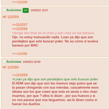
>>>110259
Anónimo
14/03/22 19:57
OP
/#/
110259
>>110257
>>110258
<tengo dos días en el chan y aún creo en los baneos
Ojo, no estoy insinuando nada. Loan ya dijo que son
pendejitos que solo buscan joder. No es como si tuviera
baneos por MAC
>>>110260
Anónimo
14/03/22 20:00
/#/
110260
>>110259
>Loan ya dijo que son pendejitos que solo buscan joder
El ADM son dijo que son los mismos viejo putos que se
la pasan chingando con sus mierdas, casualmente esos
idiotas son los que creen que esto es secta o otro chan
muertos, por que ? ellos lo dicen , por sus huevos y si
no nos parece que nos larguemos, asi lo dicen como si
fueran los dueños.