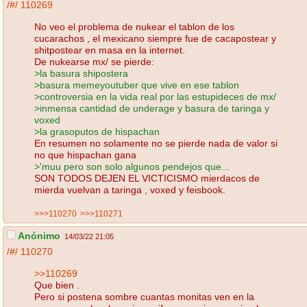
/#/
110269
No veo el problema de nukear el tablon de los
cucarachos , el mexicano siempre fue de cacapostear y
shitpostear en masa en la internet.
De nukearse mx/ se pierde:
>la basura shipostera
>basura memeyoutuber que vive en ese tablon
>controversia en la vida real por las estupideces de mx/
>inmensa cantidad de underage y basura de taringa y
voxed
>la grasoputos de hispachan
En resumen no solamente no se pierde nada de valor si
no que hispachan gana
>'muu pero son solo algunos pendejos que...
SON TODOS DEJEN EL VICTICISMO mierdacos de
mierda vuelvan a taringa , voxed y feisbook.
>>>110270
>>>110271
Anónimo
14/03/22 21:05
/#/
110270
>>110269
Que bien .
Pero si postena sombre cuantas monitas ven en la