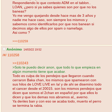
Respondiendo lo que contesto ADM en el tablon..
LOAN, ¿pero si ya sabes quienes son por que no los
baneas?
Yo me vengo quejando desde hace mas de 3 años y
nadie me hace caso, son siempre los mismos y
sabemos como identificarlos por que nos banean si
decimos algo de ellos por spam o namefags.
Asi como ?
>>>110259
Anónimo
14/03/22 19:52
/#/
110258
>>110243
>Solo te puedo decir anon, que todo lo que empieza en
algún momento tiene que acabar.
Todo es culpa de los pendejos que llegaron cuando
cerraron Baka chan, los mismos que spamearon con
sus hilos de LOVE LIVE en /a/ y de ahi se disemino todo
el cancer desde el 20015. son los mismos pendejos que
dicen que somos el 2chan en español por que ellos lo
dicen y que los demas nos abramos al,, averno.
Ya denles ban y con eso se acaba todo, muerto el perro
se termina la rabia.