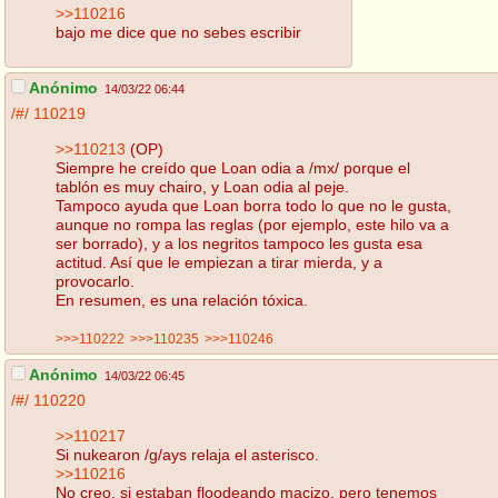
>>110216
bajo me dice que no sebes escribir
Anónimo
14/03/22 06:44
/#/
110219
>>110213
(OP)
Siempre he creído que Loan odia a /mx/ porque el
tablón es muy chairo, y Loan odia al peje.
Tampoco ayuda que Loan borra todo lo que no le gusta,
aunque no rompa las reglas (por ejemplo, este hilo va a
ser borrado), y a los negritos tampoco les gusta esa
actitud. Así que le empiezan a tirar mierda, y a
provocarlo.
En resumen, es una relación tóxica.
>>>110222
>>>110235
>>>110246
Anónimo
14/03/22 06:45
/#/
110220
>>110217
Si nukearon /g/ays relaja el asterisco.
>>110216
No creo, si estaban floodeando macizo, pero tenemos