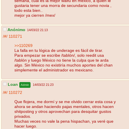
semana, cual es la mejor waifu en mexico, a quien le
gustaria tener una morra de secundaria como novia ,
todo esta bien..
mejor ya cierren /mex/
Anónimo
14/03/22 21:13
/#/
110271
>>110269
La falla en tu lógica de underage es fácil de tirar.
Para empezar se escribe /tablón/, solo reedit usa
/tablón y luego México no tiene la culpa que te arda
algo. Sin México no existiría muchos aportes del chan
simplemente el administrador es mexicano.
Loan
14/03/22 21:23
Admin
/#/
110272
Que flojera, me dormí y se me olvido cerrar esta cosa y
ahora se andan haciendo pajas mentales, otros hacen
shitposting y otros aprovechan para desquitar gustos
privados.
Muchas veces no vale la pena hispachan, ya veré que
hacer luego.