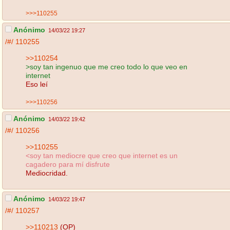
>>>110255
Anónimo
14/03/22 19:27
/#/
110255
>>110254
>soy tan ingenuo que me creo todo lo que veo en
internet
Eso leí
>>>110256
Anónimo
14/03/22 19:42
/#/
110256
>>110255
<soy tan mediocre que creo que internet es un
cagadero para mí disfrute
Mediocridad.
Anónimo
14/03/22 19:47
/#/
110257
>>110213
(OP)