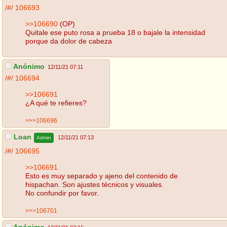
/#/
106693
>>106690
(OP)
Quitale ese puto rosa a prueba 18 o bajale la intensidad
porque da dolor de cabeza
Anónimo
12/11/21 07:11
/#/
106694
>>106691
¿A qué te refieres?
>>>106696
Loan
12/11/21 07:13
Admin
/#/
106695
>>106691
Esto es muy separado y ajeno del contenido de
hispachan. Son ajustes técnicos y visuales.
No confundir por favor.
>>>106701