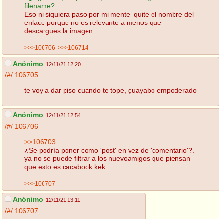
filename?
Eso ni siquiera paso por mi mente, quite el nombre del
enlace porque no es relevante a menos que
descargues la imagen.
>>>106706
>>>106714
Anónimo
12/11/21 12:20
/#/
106705
te voy a dar piso cuando te tope, guayabo empoderado
Anónimo
12/11/21 12:54
/#/
106706
>>106703
¿Se podría poner como 'post' en vez de 'comentario'?,
ya no se puede filtrar a los nuevoamigos que piensan
que esto es cacabook kek
>>>106707
Anónimo
12/11/21 13:11
/#/
106707