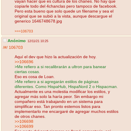
vayan hacer que es cultura de los chanes. No hay que
copiarle todo del 4chanclas pero tampoco de facebook.
Pero esta bueno que solo quede un filename y sea el
original que se subió a la vista, aunque descargue el
generico 1646748678.jpg
>>>106703
Anónimo
12/11/21 10:25
/#/
106703
Aquí el dev que hizo la actualización de hoy.
>>106696
>Me refiero a si recalibrarán a ultron para banear
ciertas cosas.
Eso es cosa de Loan.
>Me refiero a si agregarán estilos de páginas
diferentes. Como HispaHub, HispaNord 2 o Hispacman.
Actualmente es una molestia modificar los estilos, y
agregar más solo la haría peor. Sin embargo mi
compañero está trabajando en un sistema para
simplificar eso. Tan pronto estemos listos para
implementarlo me encargaré de agregar muchos estilos
de otros chanes.
>>106698
>>106699