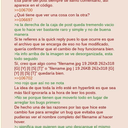
Esa parte del post siempre se llamó comentario, así
aparece en el código.
>>106700
¿Qué tiene que ver una cosa con la otra?
>>106697
>a la derecha de la caja de post queda tremendo vacio
que lo hace ver bastante raro y simple y no de buena
manera
Si te refieres a la quick reply pues lo que ocurre es que
el archivo que se encarga de eso no fue modificado,
quería confirmar que el cambio de hoy funcionara bien.
>la info arriba de la imagen se ve desorganizada, esta
todo seguido
Sí, creo que algo como "filename.jpg 19.26KB 262x318
[G] [Y] [I] [S] [T]" o "filename.jpg | 19.26KB 262x318 [G]
[Y] [I] [S] [T]" quedaría bien.
>>106702
>no rojo que así no se nota
La idea de que toda la info esté en hyperlink es que sea
más fácil ignorarla a la hora de leer los posts.
>No se porque tienen que moverlo todo en lugar de
arreglar los bugs primero
De hecho una de las razones por las que hice este
cambio fue para arreglar un bug que evitaba que
pudieras ver el nombre completo del filename al hacer
hover.
>¿significa que quieren que uno descargue el mismo