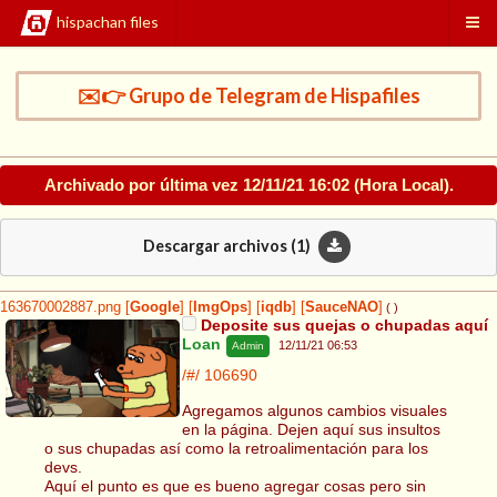
hispachan files
✉️👉 Grupo de Telegram de Hispafiles
Archivado por última vez
12/11/21 16:02
(Hora Local).
Descargar archivos (
1
)
163670002887.png
[
Google
]
[
ImgOps
]
[
iqdb
]
[
SauceNAO
]
( )
Deposite sus quejas o chupadas aquí
Loan
12/11/21 06:53
Admin
/#/
106690
Agregamos algunos cambios visuales
en la página. Dejen aquí sus insultos
o sus chupadas así como la retroalimentación para los
devs.
Aquí el punto es que es bueno agregar cosas pero sin