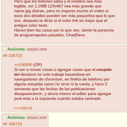
Pero que los botones salsa y el nombre sea más
legible, ver 1.2MB 123x467 sea más grande que
name.jpg distrae, pero no importa mucho el orden si
esos dos detalles pueden ser más pequeños que lo que
son, después te dirán si el color link es mejor que el
antiguo color texto.
Hacen bien las cosas por lo que veo, siento la paranoia
de programaputos pasados, ChadDevs.
Anónimo
12/11/21 14:54
/#/
106715
>>106690
(OP)
Si van a mover cosas o agregar cosas que el
estupido
del
devanon no solo trabaje basandose en
navegadores de chromium, en firefox de telefono por
alguna estupida razon no sirve ni la rueda, y hace 2
semanas que las fechas de las publicaciones
desaparecieron, y ahora mismo el editor para agregar
post esta a la izquierda cuando estaba centrado
>>>106718
Anónimo
12/11/21 15:07
/#/
106716