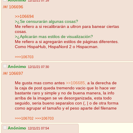
Anónimo
12/11/21 07:16
/#/
106696
>>106694
>¿Se censurarán algunas cosas?
Me refiero a si recalibrarán a ultron para banear ciertas
cosas.
>¿Aplicarán mas estilos de visualización?
Me refiero a si agregarán estilos de páginas diferentes.
Como HispaHub, HispaNord 2 o Hispacman.
>>>106703
Anónimo
12/11/21 07:30
/#/
106697
Me gusta mas como antes
>>106685,
a la derecha de
la caja de post queda tremendo vacio que lo hace ver
bastante raro y simple y no de buena manera, la info
arriba de la imagen se ve desorganizada, esta todo
seguido, seria bueno separalos con (, | o de otra forma
como agrupar el tamaño y el peso aparte del filename
>>>106702
>>>106703
Anónimo
12/11/21 07:54