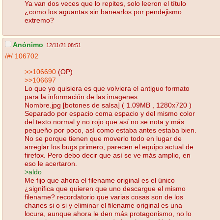
Ya van dos veces que lo repites, solo leeron el título
¿como los aguantas sin banearlos por pendejismo
extremo?
Anónimo
12/11/21 08:51
/#/
106702
>>106690
(OP)
>>106697
Lo que yo quisiera es que volviera el antiguo formato
para la información de las imagenes
Nombre.jpg [botones de salsa] ( 1.09MB , 1280x720 )
Separado por espacio coma espacio y del mismo color
del texto normal y no rojo que así no se nota y más
pequeño por poco, así como estaba antes estaba bien.
No se porque tienen que moverlo todo en lugar de
arreglar los bugs primero, parecen el equipo actual de
firefox. Pero debo decir que así se ve más amplio, en
eso le acertaron.
>aldo
Me fijo que ahora el filename original es el único
¿significa que quieren que uno descargue el mismo
filename? recordatorio que varias cosas son de los
chanes si o si y eliminar el filename original es una
locura, aunque ahora le den más protagonismo, no lo