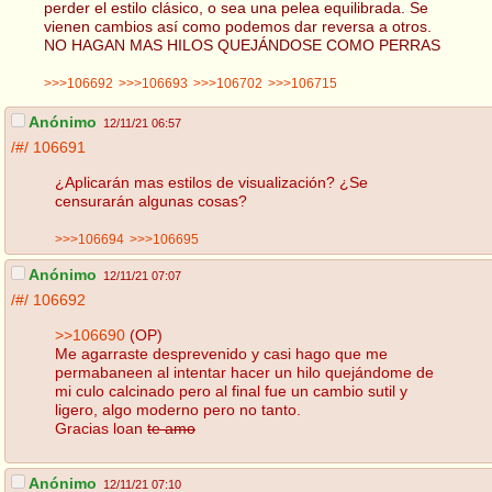
perder el estilo clásico, o sea una pelea equilibrada. Se
vienen cambios así como podemos dar reversa a otros.
NO HAGAN MAS HILOS QUEJÁNDOSE COMO PERRAS
>>>106692
>>>106693
>>>106702
>>>106715
Anónimo
12/11/21 06:57
/#/
106691
¿Aplicarán mas estilos de visualización? ¿Se
censurarán algunas cosas?
>>>106694
>>>106695
Anónimo
12/11/21 07:07
/#/
106692
>>106690
(OP)
Me agarraste desprevenido y casi hago que me
permabaneen al intentar hacer un hilo quejándome de
mi culo calcinado pero al final fue un cambio sutil y
ligero, algo moderno pero no tanto.
Gracias loan
te amo
Anónimo
12/11/21 07:10