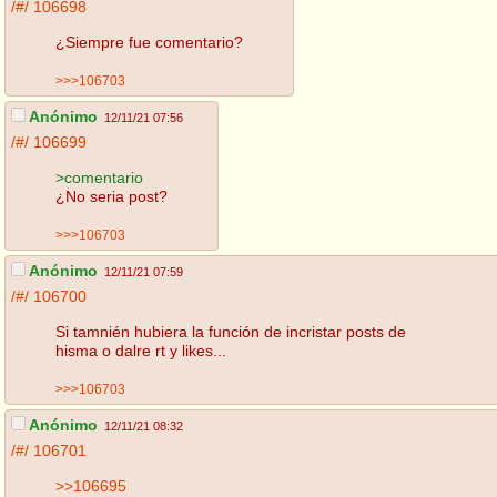
/#/
106698
¿Siempre fue comentario?
>>>106703
Anónimo
12/11/21 07:56
/#/
106699
>comentario
¿No seria post?
>>>106703
Anónimo
12/11/21 07:59
/#/
106700
Si tamnién hubiera la función de incristar posts de
hisma o dalre rt y likes...
>>>106703
Anónimo
12/11/21 08:32
/#/
106701
>>106695