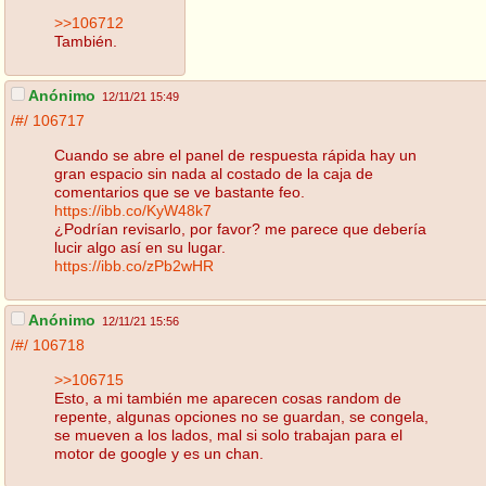
>>106712
También.
Anónimo
12/11/21 15:49
/#/
106717
Cuando se abre el panel de respuesta rápida hay un
gran espacio sin nada al costado de la caja de
comentarios que se ve bastante feo.
https://ibb.co/KyW48k7
¿Podrían revisarlo, por favor? me parece que debería
lucir algo así en su lugar.
https://ibb.co/zPb2wHR
Anónimo
12/11/21 15:56
/#/
106718
>>106715
Esto, a mi también me aparecen cosas random de
repente, algunas opciones no se guardan, se congela,
se mueven a los lados, mal si solo trabajan para el
motor de google y es un chan.