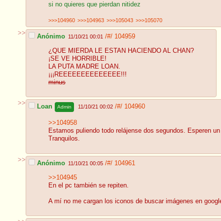
si no quieres que pierdan nitidez
>>>104960
>>>104963
>>>105043
>>>105070
>>
Anónimo
/#/
104959
11/10/21 00:01
¿QUE MIERDA LE ESTAN HACIENDO AL CHAN?
¡SE VE HORRIBLE!
LA PUTA MADRE LOAN.
¡¡¡REEEEEEEEEEEEEE!!!
minus
>>
Loan
/#/
104960
11/10/21 00:02
Admin
>>104958
Estamos puliendo todo relájense dos segundos. Esperen un
Tranquilos.
>>
Anónimo
/#/
104961
11/10/21 00:05
>>104945
En el pc también se repiten.
A mí no me cargan los iconos de buscar imágenes en googl