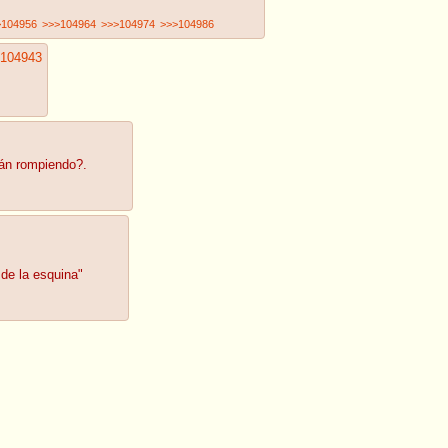
>104956
>>>104964
>>>104974
>>>104986
104943
tán rompiendo?.
de la esquina"