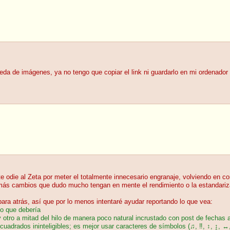
da de imágenes, ya no tengo que copiar el link ni guardarlo en mi ordenador
 odie al Zeta por meter el totalmente innecesario engranaje, volviendo en c
a más cambios que dudo mucho tengan en mente el rendimiento o la estandariz
a atrás, así que por lo menos intentaré ayudar reportando lo que vea:
lo que debería
y otro a mitad del hilo de manera poco natural incrustado con post de fechas a
 cuadrados ininteligibles; es mejor usar caracteres de símbolos (♫, ‼, ↕, ↨,