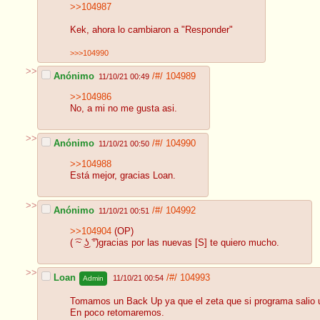
>>104987
Kek, ahora lo cambiaron a "Responder"
>>>104990
>>
Anónimo
/#/
104989
11/10/21 00:49
>>104986
No, a mi no me gusta asi.
>>
Anónimo
/#/
104990
11/10/21 00:50
>>104988
Está mejor, gracias Loan.
>>
Anónimo
/#/
104992
11/10/21 00:51
>>104904
(OP)
( ͡~ ͜ʖ ͡°)gracias por las nuevas [S] te quiero mucho.
>>
Loan
/#/
104993
11/10/21 00:54
Admin
Tomamos un Back Up ya que el zeta que si programa salio u
En poco retomaremos.