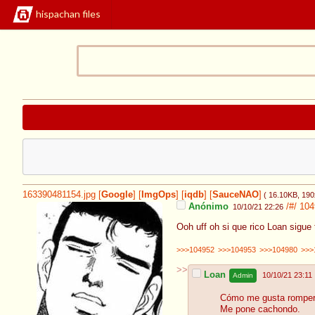
hispachan files
163390481154.jpg
[
Google
]
[
ImgOps
]
[
iqdb
]
[
SauceNAO
]
( 16.10KB
, 19
Anónimo
/#/
104
10/10/21 22:26
Ooh uff oh si que rico Loan sig
>>>104952
>>>104953
>>>104980
>>>
>>
Loan
10/10/21 23:11
Admin
Cómo me gusta romperl
Me pone cachondo.