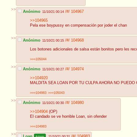
>>
Anónimo
/#/
104967
11/10/21 00:14
>>104965
Pela ese boypussy en compensación por joder el chan
>>
Anónimo
/#/
104968
11/10/21 00:15
Los botones adicionales de salsa están bonitos pero les re
>>>105044
>>
Anónimo
/#/
104974
11/10/21 00:27
>>104920
MALDITA SEA LOAN POR TU CULPA AHORA NO PUEDO G
>>>104983
>>>105043
>>
Anónimo
/#/
104980
11/10/21 00:30
>>104904
(OP)
El candado se ve horrible Loan, sin ofender
>>>104983
>>
Loan
/#/
104983
11/10/21 00:31
Admin