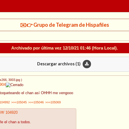
✉️👉 Grupo de Telegram de Hispafiles
Archivado por última vez
12/10/21 01:46
(Hora Local).
Descargar archivos (
1
)
0x266
, 3003.jpg
)
904
ue toqueteando el chan así OHHH me vengooo
104992
>>>105045
>>>105046
>>>105069
/#/
104920
e el chan a todos.