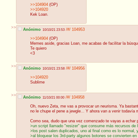
>>104904
(OP)
>>104920
Kek Loan.
>>
Anónimo
/#/
104953
10/10/21 23:53
>>104904
(OP)
Memes aside, gracias Loan, me acabas de facilitar la búsque
Te quiero
<3
>>
Anónimo
/#/
104956
10/10/21 23:58
>>104920
Sublime
>>
Anónimo
/#/
104958
11/10/21 00:00
Oh, nuevo Zeta, me vas a provocar un neurisma. Ya bastante
no le chupe el pene a jewgle... Y ahora van a venir todaví
Como sea, dudo que una vez comenzado te vayas a echar par
>un script llamado "resizer" que consume más recursos de 
>los post salen duplicados, uno al final como es lo normal, 
>al bloquear los 3rd-party algunos botones se convierten en