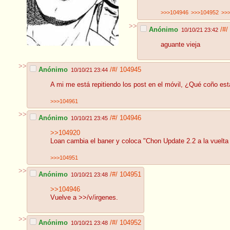
>>>104946
>>>104952
>>
>>
Anónimo
/#/
10/10/21 23:42
aguante vieja
>>
Anónimo
/#/
104945
10/10/21 23:44
A mi me está repitiendo los post en el móvil, ¿Qué coño es
>>>104961
>>
Anónimo
/#/
104946
10/10/21 23:45
>>104920
Loan cambia el baner y coloca "Chon Update 2.2 a la vuelta 
>>>104951
>>
Anónimo
/#/
104951
10/10/21 23:48
>>104946
Vuelve a >>/v/irgenes.
>>
Anónimo
/#/
104952
10/10/21 23:48