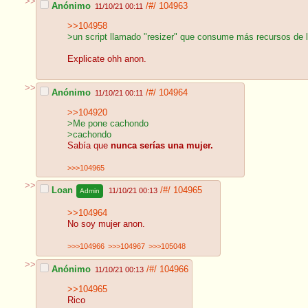
>>
Anónimo
/#/
104963
11/10/21 00:11
>>104958
>un script llamado "resizer" que consume más recursos de 
Explicate ohh anon.
>>
Anónimo
/#/
104964
11/10/21 00:11
>>104920
>Me pone cachondo
>cachondo
Sabía que
nunca serías una mujer.
>>>104965
>>
Loan
/#/
104965
11/10/21 00:13
Admin
>>104964
No soy mujer anon.
>>>104966
>>>104967
>>>105048
>>
Anónimo
/#/
104966
11/10/21 00:13
>>104965
Rico