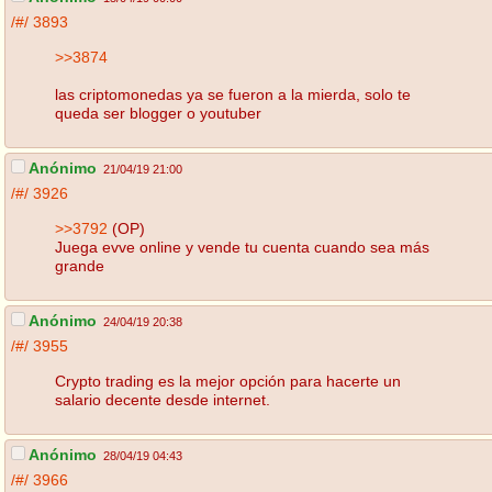
/#/
3893
>>3874
las criptomonedas ya se fueron a la mierda, solo te
queda ser blogger o youtuber
Anónimo
21/04/19 21:00
/#/
3926
>>3792
(OP)
Juega evve online y vende tu cuenta cuando sea más
grande
Anónimo
24/04/19 20:38
/#/
3955
Crypto trading es la mejor opción para hacerte un
salario decente desde internet.
Anónimo
28/04/19 04:43
/#/
3966