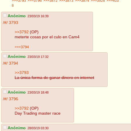
>>>3793
>>>3796
>>>3872
>>>3873
>>>3874
>>>3926
>>>403
8
Anónimo
23/03/19 16:39
/#/
3793
>>3792
(OP)
meterte cosas por el culo en Cam4
>>>3794
Anónimo
23/03/19 17:32
/#/
3794
>>3793
La única forma de ganar dinero en internet
Anónimo
23/03/19 18:48
/#/
3796
>>3792
(OP)
Day Trading master race
Anónimo
28/03/19 03:30