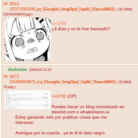
/#/
3815
155374382446.jpg
[
Google
]
[
ImgOps
]
[
iqdb
]
[
SauceNAO
]
( 132.20KB
,
155344346925.jpg
)
>>3795
¿4 días y no te han baneado?
Anónimo
10/04/19 12:33
/#/
3872
155489959875.png
[
Google
]
[
ImgOps
]
[
iqdb
]
[
SauceNAO
]
( 28.58KB
,
78.png
)
>>3792
(OP)
Puedes hacer un blog monetizado en
steemit.com o whaleshares.io
Estoy ganando solo por publicar cosas que me
interesan.
Averigua por tu cuenta , ya te di el dato negro.