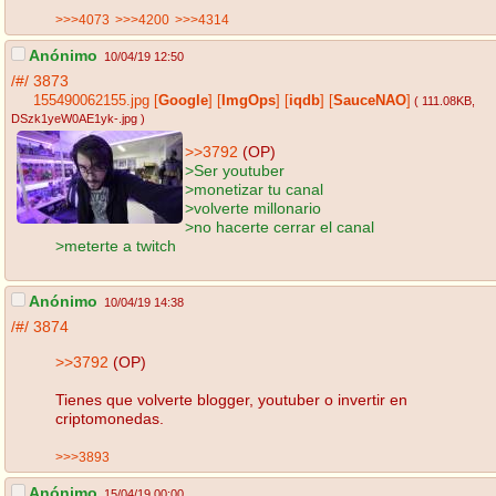
>>>4073
>>>4200
>>>4314
Anónimo
10/04/19 12:50
/#/
3873
155490062155.jpg
[
Google
]
[
ImgOps
]
[
iqdb
]
[
SauceNAO
]
( 111.08KB
,
DSzk1yeW0AE1yk-.jpg
)
>>3792
(OP)
>Ser youtuber
>monetizar tu canal
>volverte millonario
>no hacerte cerrar el canal
>meterte a twitch
Anónimo
10/04/19 14:38
/#/
3874
>>3792
(OP)
Tienes que volverte blogger, youtuber o invertir en
criptomonedas.
>>>3893
Anónimo
15/04/19 00:00