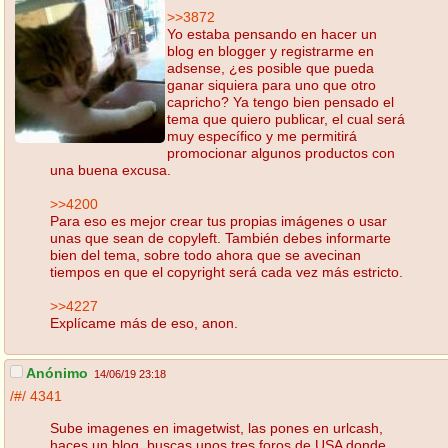
>>3872
Yo estaba pensando en hacer un
blog en blogger y registrarme en
adsense, ¿es posible que pueda
ganar siquiera para uno que otro
capricho? Ya tengo bien pensado el
tema que quiero publicar, el cual será
muy específico y me permitirá
promocionar algunos productos con
una buena excusa.
>>4200
Para eso es mejor crear tus propias imágenes o usar
unas que sean de copyleft. También debes informarte
bien del tema, sobre todo ahora que se avecinan
tiempos en que el copyright será cada vez más estricto.
>>4227
Explícame más de eso, anon.
Anónimo
14/06/19 23:18
/#/
4341
Sube imagenes en imagetwist, las pones en urlcash,
haces un blog, buscas unos tres foros de USA donde