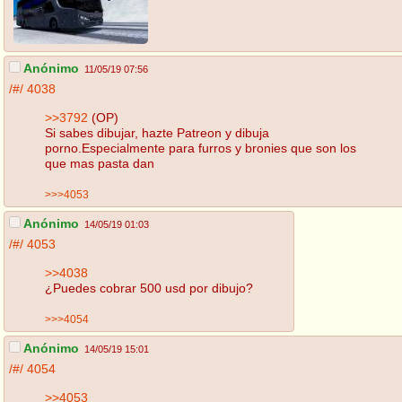
Anónimo
11/05/19 07:56
/#/
4038
>>3792
(OP)
Si sabes dibujar, hazte Patreon y dibuja
porno.Especialmente para furros y bronies que son los
que mas pasta dan
>>>4053
Anónimo
14/05/19 01:03
/#/
4053
>>4038
¿Puedes cobrar 500 usd por dibujo?
>>>4054
Anónimo
14/05/19 15:01
/#/
4054
>>4053