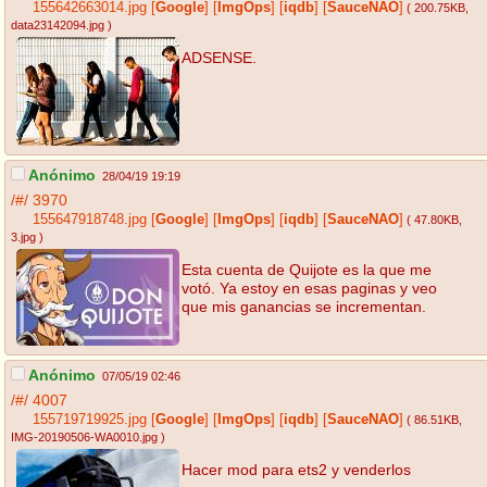
155642663014.jpg
[
Google
]
[
ImgOps
]
[
iqdb
]
[
SauceNAO
]
( 200.75KB
,
data23142094.jpg
)
ADSENSE.
Anónimo
28/04/19 19:19
/#/
3970
155647918748.jpg
[
Google
]
[
ImgOps
]
[
iqdb
]
[
SauceNAO
]
( 47.80KB
,
3.jpg
)
Esta cuenta de Quijote es la que me
votó. Ya estoy en esas paginas y veo
que mis ganancias se incrementan.
Anónimo
07/05/19 02:46
/#/
4007
155719719925.jpg
[
Google
]
[
ImgOps
]
[
iqdb
]
[
SauceNAO
]
( 86.51KB
,
IMG-20190506-WA0010.jpg
)
Hacer mod para ets2 y venderlos