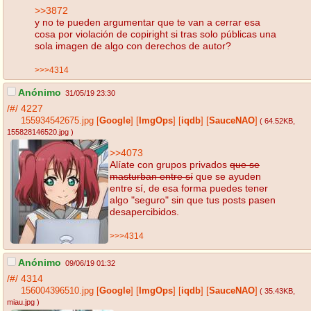
>>3872
y no te pueden argumentar que te van a cerrar esa
cosa por violación de copiright si tras solo públicas una
sola imagen de algo con derechos de autor?
>>>4314
Anónimo
31/05/19 23:30
/#/
4227
155934542675.jpg
[
Google
]
[
ImgOps
]
[
iqdb
]
[
SauceNAO
]
( 64.52KB
,
155828146520.jpg
)
>>4073
Alíate con grupos privados
que se
masturban entre sí
que se ayuden
entre sí, de esa forma puedes tener
algo "seguro" sin que tus posts pasen
desapercibidos.
>>>4314
Anónimo
09/06/19 01:32
/#/
4314
156004396510.jpg
[
Google
]
[
ImgOps
]
[
iqdb
]
[
SauceNAO
]
( 35.43KB
,
miau.jpg
)