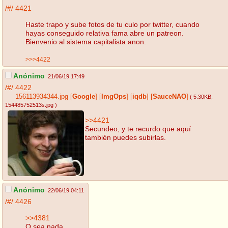
/#/
4421
Haste trapo y sube fotos de tu culo por twitter, cuando
hayas conseguido relativa fama abre un patreon.
Bienvenio al sistema capitalista anon.
>>>4422
Anónimo
21/06/19 17:49
/#/
4422
156113934344.jpg
[
Google
]
[
ImgOps
]
[
iqdb
]
[
SauceNAO
]
( 5.30KB
,
154485752513s.jpg
)
>>4421
Secundeo, y te recurdo que aquí
también puedes subirlas.
Anónimo
22/06/19 04:11
/#/
4426
>>4381
O sea nada.