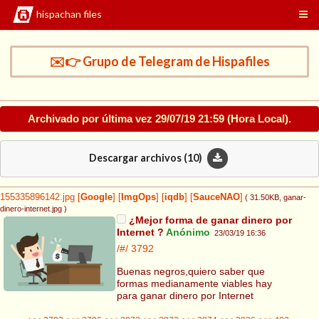
hispachan files
✉️👉 Grupo de Telegram de Hispafiles
Archivado por última vez
29/07/19 21:59
(Hora Local).
Descargar archivos (
10
)
155335896142.jpg
[
Google
]
[
ImgOps
]
[
iqdb
]
[
SauceNAO
]
( 31.50KB
, ganar-
dinero-internet.jpg
)
¿Mejor forma de ganar dinero por
Internet ?
Anónimo
23/03/19 16:36
/#/
3792
Buenas negros,quiero saber que
formas medianamente viables hay
para ganar dinero por Internet