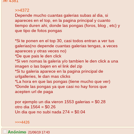
/#/
4381
>>4372
Depende mucho cuantas galerias subas al dia, si
apareces en el top, en la pagina principal y cuanto
tiempo duren ahi, donde las pongas (foros, blog , etc) y
que tipo de fotos pongas
*Si te ponen en el top 30, casi todos entran a ver tus
galerias(no depende cuantas galerias tengas, a veces
apareces y otras veces no)
*De que pais le den click
*Si ven nomas la galeria y/o tambien le den click a una
imagen o las bajen en el link del zip
*Si tu galeria aparece en la pagina principal de
urlgalleries, le dan mas clicks
*La hora en que las pongas (tiene mucho que ver)
*Donde las pongas ya que casi no hay foros que
acepten url de paga
por ejemplo un dia vieron 1553 galerias = $0.28
otro dia 1564 = $0.26
Un dia que no subi nada 274 = $0.04
>>>4426
Anónimo
21/06/19 17:43