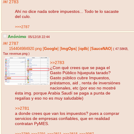
/#/
2783
Ahí no dice nada sobre impuestos... Todo te lo sacaste
del culo.
>>>2787
Anónimo
05/12/18 22:44
/#/
2787
154404984920.png
[
Google
]
[
ImgOps
]
[
iqdb
]
[
SauceNAO
]
( 47.58KB
,
Tax revenue.png
)
>>2783
¿Con qué crees que se paga el
Gasto Público hijueputa tarado?
Gasto público cubre Impuestos,
préstamos, aid , renta de inversiónes
nacionales, etc (por eso no mostré
ésta img. porque Arabia Saudí se paga a punta de
regalías y eso no es muy saludable)
>>2781
a donde crees que van los impuestos? pues a comprar
servicios de empresas confiables, que en realidad
contratan PyMES.
>>>2789
>>>2791
>>>2811
>>>2815
>>>3087