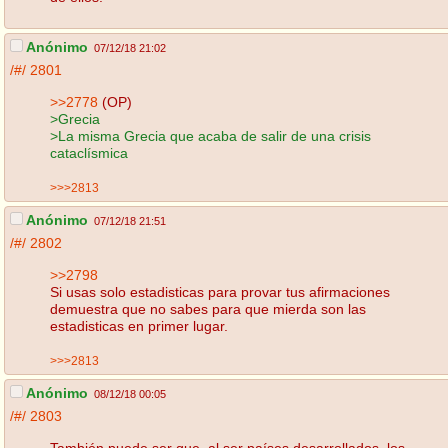
Anónimo
07/12/18 21:02
/#/
2801
>>2778
(OP)
>Grecia
>La misma Grecia que acaba de salir de una crisis
cataclísmica
>>>2813
Anónimo
07/12/18 21:51
/#/
2802
>>2798
Si usas solo estadisticas para provar tus afirmaciones
demuestra que no sabes para que mierda son las
estadisticas en primer lugar.
>>>2813
Anónimo
08/12/18 00:05
/#/
2803
También puede ser que, al ser países desarrollados, los