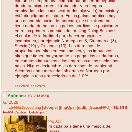
confundir con personal como lo puede ser un negocio
donde tu mismo eres el trabajador y no tengas
empleados a los cuales extraerles plusvalía) no existe y
está dirigida por el estado. En los países nórdicos hay
una economía social de mercado, de socialismo no
tiene nada, de hecho los países nórdicos se posicionan
entre los primeros puestos del ranking Doing Business
el cual mide la facilidad para hacer negocios e
inversiones, por ejemplo Noruega es 8, Dinamarca (3),
Suecia (10) y Finlandia (13). Los derechos de
propiedad son altos en esos países, y los impuestos
altos que tienen mayormente los pagan los ciudadanos,
en cuanto a impuestos a las empresas estos suelen ser
bajos. Ni que decir sobre los derechos de propiedad.
Además tienen mercados abiertos en Noruega por
ejemplo la tasa arancelaria es del 1.0%.
>>>2828
>>>2829
Anónimo
10/12/18 06:06
/#/
2828
154442196068.png
[
Google
]
[
ImgOps
]
[
iqdb
]
[
SauceNAO
]
( 541.54KB
,
RedPill_Capitalist_Bullshit.png
)
>>2827
Ps cada país tiene una mezcla de
vainas.