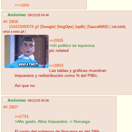
>>>2806
Anónimo
09/12/18 04:46
/#/
2806
154433080078.gif
[
Google
]
[
ImgOps
]
[
iqdb
]
[
SauceNAO
]
( 146.62KB
,
what a twist.gif
)
>>2805
>Un politico se equivoca
pic related
>>2803
Las tablas y gráficas muestran
impuestos y redistribución como % del PIB/c.
Así que no.
Anónimo
09/12/18 05:06
/#/
2807
>>2791
>Alto gasto, Altos Impuestos -> Noruega
El gasto del gobierno de Noruega es del 29%