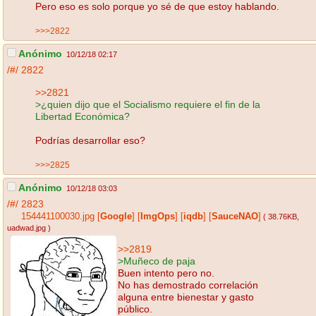
Pero eso es solo porque yo sé de que estoy hablando.
>>>2822
Anónimo
10/12/18 02:17
/#/
2822
>>2821
>¿quien dijo que el Socialismo requiere el fin de la
Libertad Económica?
Podrías desarrollar eso?
>>>2825
Anónimo
10/12/18 03:03
/#/
2823
154441100030.jpg
[
Google
]
[
ImgOps
]
[
iqdb
]
[
SauceNAO
]
( 38.76KB
,
uadwad.jpg
)
>>2819
>Muñeco de paja
Buen intento pero no.
No has demostrado correlación
alguna entre bienestar y gasto
público.