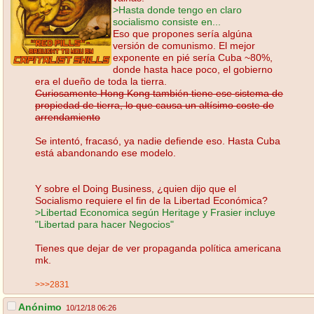
>Hasta donde tengo en claro
socialismo consiste en...
Eso que propones sería algúna
versión de comunismo. El mejor
exponente en pié sería Cuba ~80%,
donde hasta hace poco, el gobierno
era el dueño de toda la tierra.
Curiosamente Hong Kong también tiene ese sistema de
propiedad de tierra, lo que causa un altísimo coste de
arrendamiento
Se intentó, fracasó, ya nadie defiende eso. Hasta Cuba
está abandonando ese modelo.
Y sobre el Doing Business, ¿quien dijo que el
Socialismo requiere el fin de la Libertad Económica?
>Libertad Economica según Heritage y Frasier incluye
"Libertad para hacer Negocios"
Tienes que dejar de ver propaganda política americana
mk.
>>>2831
Anónimo
10/12/18 06:26