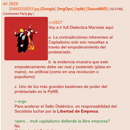
/#/
2829
154442318253.jpg
[
Google
]
[
ImgOps
]
[
iqdb
]
[
SauceNAO
]
( 50.57KB
,
Communist Party.jpg
)
>>2827
Voy a ir full Dialectica Marxista aquí
a. La contradicciónes inherentes al
Capitalismo solo son resueltas a
través del empoderamiento del
proletariado.
b. la evidencia muestra que este
empoderamiento debe ser real y sostenido (plata en
mano), no artificial (como en una revolución o
populismo)
c. Uno de los más grandes bastiones de poder del
proletariado es la PyME.
> ergo
Para acelerar el Salto Dialéctico, es responsabilidad del
Socialista luchar por la
Libertad de Empresa
.
>pero... muh capitalismo defiende la libre empresa?
No.