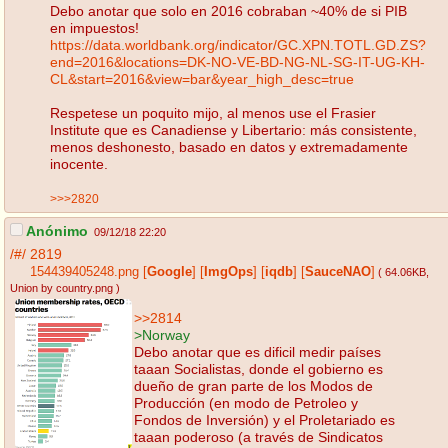
Debo anotar que solo en 2016 cobraban ~40% de si PIB
en impuestos!
https://data.worldbank.org/indicator/GC.XPN.TOTL.GD.ZS?
end=2016&locations=DK-NO-VE-BD-NG-NL-SG-IT-UG-KH-
CL&start=2016&view=bar&year_high_desc=true
Respetese un poquito mijo, al menos use el Frasier
Institute que es Canadiense y Libertario: más consistente,
menos deshonesto, basado en datos y extremadamente
inocente.
>>>2820
Anónimo
09/12/18 22:20
/#/
2819
154439405248.png
[
Google
]
[
ImgOps
]
[
iqdb
]
[
SauceNAO
]
( 64.06KB
,
Union by country.png
)
>>2814
>Norway
Debo anotar que es dificil medir países
taaan Socialistas, donde el gobierno es
dueño de gran parte de los Modos de
Producción (en modo de Petroleo y
Fondos de Inversión) y el Proletariado es
taaan poderoso (a través de Sindicatos