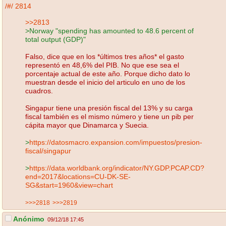
/#/
2814
>>2813
>Norway "spending has amounted to 48.6 percent of
total output (GDP)"
Falso, dice que en los *últimos tres años* el gasto
representó en 48,6% del PIB. No que ese sea el
porcentaje actual de este año. Porque dicho dato lo
muestran desde el inicio del articulo en uno de los
cuadros.
Singapur tiene una presión fiscal del 13% y su carga
fiscal también es el mismo número y tiene un pib per
cápita mayor que Dinamarca y Suecia.
>
https://datosmacro.expansion.com/impuestos/presion-
fiscal/singapur
>
https://data.worldbank.org/indicator/NY.GDP.PCAP.CD?
end=2017&locations=CU-DK-SE-
SG&start=1960&view=chart
>>>2818
>>>2819
Anónimo
09/12/18 17:45