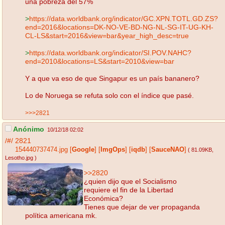
una pobreza del 57%
>
https://data.worldbank.org/indicator/GC.XPN.TOTL.GD.ZS?
end=2016&locations=DK-NO-VE-BD-NG-NL-SG-IT-UG-KH-
CL-LS&start=2016&view=bar&year_high_desc=true
>
https://data.worldbank.org/indicator/SI.POV.NAHC?
end=2010&locations=LS&start=2010&view=bar
Y a que va eso de que Singapur es un país bananero?
Lo de Noruega se refuta solo con el índice que pasé.
>>>2821
Anónimo
10/12/18 02:02
/#/
2821
154440737474.jpg
[
Google
]
[
ImgOps
]
[
iqdb
]
[
SauceNAO
]
( 81.09KB
,
Lesotho.jpg
)
>>2820
¿quien dijo que el Socialismo
requiere el fin de la Libertad
Económica?
Tienes que dejar de ver propaganda
política americana mk.