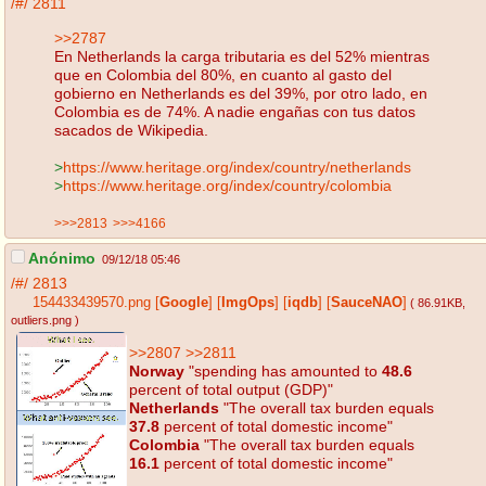
/#/
2811
>>2787
En Netherlands la carga tributaria es del 52% mientras
que en Colombia del 80%, en cuanto al gasto del
gobierno en Netherlands es del 39%, por otro lado, en
Colombia es de 74%. A nadie engañas con tus datos
sacados de Wikipedia.
>
https://www.heritage.org/index/country/netherlands
>
https://www.heritage.org/index/country/colombia
>>>2813
>>>4166
Anónimo
09/12/18 05:46
/#/
2813
154433439570.png
[
Google
]
[
ImgOps
]
[
iqdb
]
[
SauceNAO
]
( 86.91KB
,
outliers.png
)
>>2807
>>2811
Norway
"spending has amounted to
48.6
percent of total output (GDP)"
Netherlands
"The overall tax burden equals
37.8
percent of total domestic income"
Colombia
"The overall tax burden equals
16.1
percent of total domestic income"