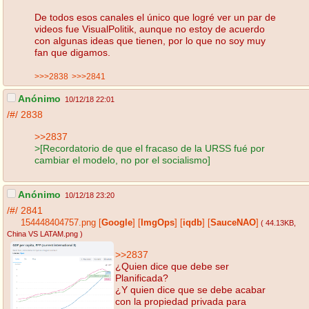
De todos esos canales el único que logré ver un par de
videos fue VisualPolitik, aunque no estoy de acuerdo
con algunas ideas que tienen, por lo que no soy muy
fan que digamos.
>>>2838
>>>2841
Anónimo
10/12/18 22:01
/#/
2838
>>2837
>[Recordatorio de que el fracaso de la URSS fué por
cambiar el modelo, no por el socialismo]
Anónimo
10/12/18 23:20
/#/
2841
154448404757.png
[
Google
]
[
ImgOps
]
[
iqdb
]
[
SauceNAO
]
( 44.13KB
,
China VS LATAM.png
)
>>2837
¿Quien dice que debe ser
Planificada?
¿Y quien dice que se debe acabar
con la propiedad privada para