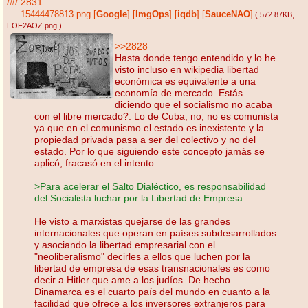
/#/
2831
15444478813.png
[
Google
]
[
ImgOps
]
[
iqdb
]
[
SauceNAO
]
( 572.87KB
,
EOF2AOZ.png
)
>>2828
Hasta donde tengo entendido y lo he
visto incluso en wikipedia libertad
económica es equivalente a una
economía de mercado. Estás
diciendo que el socialismo no acaba
con el libre mercado?. Lo de Cuba, no, no es comunista
ya que en el comunismo el estado es inexistente y la
propiedad privada pasa a ser del colectivo y no del
estado. Por lo que siguiendo este concepto jamás se
aplicó, fracasó en el intento.
>Para acelerar el Salto Dialéctico, es responsabilidad
del Socialista luchar por la Libertad de Empresa.
He visto a marxistas quejarse de las grandes
internacionales que operan en países subdesarrollados
y asociando la libertad empresarial con el
"neoliberalismo" decirles a ellos que luchen por la
libertad de empresa de esas transnacionales es como
decir a Hitler que ame a los judíos. De hecho
Dinamarca es el cuarto país del mundo en cuanto a la
facilidad que ofrece a los inversores extranjeros para