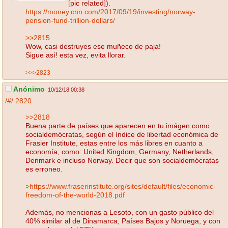
[pic related]).
https://money.cnn.com/2017/09/19/investing/norway-
pension-fund-trillion-dollars/
>>2815
Wow, casi destruyes ese muñeco de paja!
Sigue así! esta vez, evita llorar.
>>>2823
Anónimo
10/12/18 00:38
/#/
2820
>>2818
Buena parte de países que aparecen en tu imágen como
socialdemócratas, según el índice de libertad económica de
Frasier Institute, estas entre los más libres en cuanto a
economía, como: United Kingdom, Germany, Netherlands,
Denmark e incluso Norway. Decir que son socialdemócratas
es erroneo.
>
https://www.fraserinstitute.org/sites/default/files/economic-
freedom-of-the-world-2018.pdf
Además, no mencionas a Lesoto, con un gasto público del
40% similar al de Dinamarca, Países Bajos y Noruega, y con