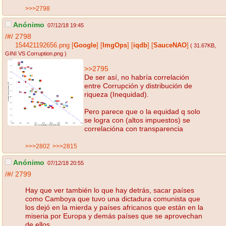
>>>2798
Anónimo
07/12/18 19:45
/#/
2798
154421192656.png
[
Google
]
[
ImgOps
]
[
iqdb
]
[
SauceNAO
]
( 31.67KB
,
GINI VS Corruption.png
)
>>2795
De ser así, no habría correlación
entre Corrupción y distribución de
riqueza (Inequidad).
Pero parece que o la equidad q solo
se logra con (altos impuestos) se
correlacióna con transparencia
>>>2802
>>>2815
Anónimo
07/12/18 20:55
/#/
2799
Hay que ver también lo que hay detrás, sacar países
como Camboya que tuvo una dictadura comunista que
los dejó en la mierda y países africanos que están en la
miseria por Europa y demás países que se aprovechan
de ellos.