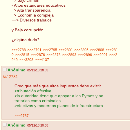
=> Bajo crímen
- Altos estandares educativos
=> Alta transparencia
=> Economía compleja
==> Diversos trabajos
y Baja corrupción
¿algúna duda?
>>>2788
>>>2791
>>>2795
>>>2801
>>>2805
>>>2808
>>>281
0
>>>2815
>>>2876
>>>2878
>>>2893
>>>2896
>>>2901
>>>2
949
>>>3208
>>>4137
Anónimo
05/12/18 20:03
/#/
2781
Creo que más que altos impuestos debe existir
>tributación efectiva
>la autoridad tiene que apoyar a las Pymes y no
tratarlas como criminales
>efectivos y modernos planes de infraestructura
>>>2787
Anónimo
05/12/18 20:05