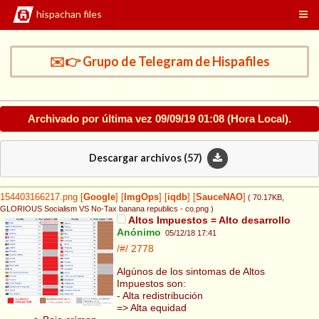
hispachan files
✉️👉 Grupo de Telegram de Hispafiles
Archivado por última vez
09/09/19 01:08
(Hora Local).
Descargar archivos (
57
)
154403166217.png
[
Google
]
[
ImgOps
]
[
iqdb
]
[
SauceNAO
]
( 70.17KB
,
GLORIOUS Socialism VS No-Tax banana republics - co.png
)
Altos Impuestos = Alto desarrollo
Anónimo
05/12/18 17:41
/#/
2778
Algúnos de los sintomas de Altos
Impuestos son:
- Alta redistribución
=> Alta equidad