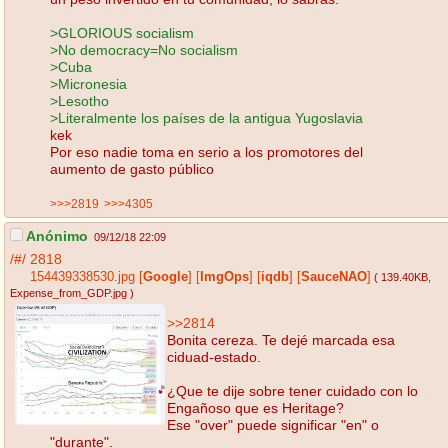
>GLORIOUS socialism
>No democracy=No socialism
>Cuba
>Micronesia
>Lesotho
>Literalmente los países de la antigua Yugoslavia
kek
Por eso nadie toma en serio a los promotores del
aumento de gasto público
>>>2819
>>>4305
Anónimo
09/12/18 22:09
/#/
2818
154439338530.jpg
[
Google
]
[
ImgOps
]
[
iqdb
]
[
SauceNAO
]
( 139.40KB
,
Expense_from_GDP.jpg
)
>>2814
Bonita cereza. Te dejé marcada esa
ciduad-estado.
¿Que te dije sobre tener cuidado con lo
Engañoso que es Heritage?
Ese "over" puede significar "en" o
"durante".