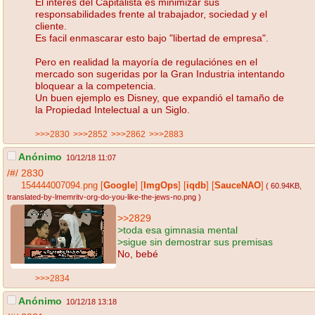
El interés del Capitalista es minimizar sus
responsabilidades frente al trabajador, sociedad y el
cliente.
Es facil enmascarar esto bajo "libertad de empresa".
Pero en realidad la mayoría de regulaciónes en el
mercado son sugeridas por la Gran Industria intentando
bloquear a la competencia.
Un buen ejemplo es Disney, que expandió el tamaño de
la Propiedad Intelectual a un Siglo.
>>>2830
>>>2852
>>>2862
>>>2883
Anónimo
10/12/18 11:07
/#/
2830
154444007094.png
[
Google
]
[
ImgOps
]
[
iqdb
]
[
SauceNAO
]
( 60.94KB
,
translated-by-lmemritv-org-do-you-like-the-jews-no.png
)
>>2829
>toda esa gimnasia mental
>sigue sin demostrar sus premisas
No, bebé
>>>2834
Anónimo
10/12/18 13:18