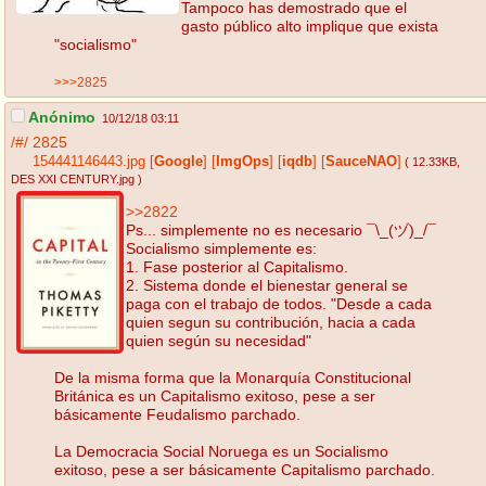
Tampoco has demostrado que el
gasto público alto implique que exista
"socialismo"
>>>2825
Anónimo
10/12/18 03:11
/#/
2825
154441146443.jpg
[
Google
]
[
ImgOps
]
[
iqdb
]
[
SauceNAO
]
( 12.33KB
,
DES XXI CENTURY.jpg
)
>>2822
Ps... simplemente no es necesario ¯\_(ヅ)_/¯
Socialismo simplemente es:
1. Fase posterior al Capitalismo.
2. Sistema donde el bienestar general se
paga con el trabajo de todos. "Desde a cada
quien segun su contribución, hacia a cada
quien según su necesidad"
De la misma forma que la Monarquía Constitucional
Británica es un Capitalismo exitoso, pese a ser
básicamente Feudalismo parchado.
La Democracia Social Noruega es un Socialismo
exitoso, pese a ser básicamente Capitalismo parchado.