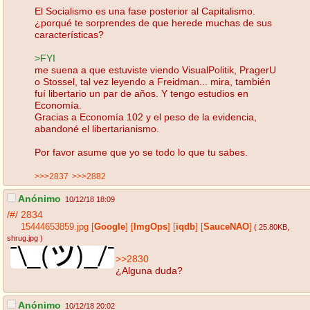
El Socialismo es una fase posterior al Capitalismo.
¿porqué te sorprendes de que herede muchas de sus
características?
>FYI
me suena a que estuviste viendo VisualPolitik, PragerU
o Stossel, tal vez leyendo a Freidman... mira, también
fuí libertario un par de años. Y tengo estudios en
Economía.
Gracias a Economía 102 y el peso de la evidencia,
abandoné el libertarianismo.
Por favor asume que yo se todo lo que tu sabes.
>>>2837
>>>2882
Anónimo
10/12/18 18:09
/#/
2834
15444653859.jpg
[
Google
]
[
ImgOps
]
[
iqdb
]
[
SauceNAO
]
( 25.80KB
,
shrug.jpg
)
>>2830
¿Alguna duda?
Anónimo
10/12/18 20:02