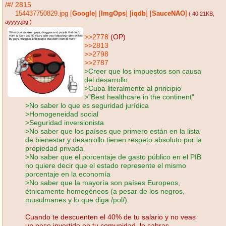
/#/
2815
154437750829.jpg
[
Google
]
[
ImgOps
]
[
iqdb
]
[
SauceNAO
]
( 40.21KB
,
ayyyy.jpg
)
>>2778
(OP)
>>2813
>>2798
>>2787
>Creer que los impuestos son causa
del desarrollo
>Cuba literalmente al principio
>"Best healthcare in the continent"
>No saber lo que es seguridad jurídica
>Homogeneidad social
>Seguridad inversionista
>No saber que los países que primero están en la lista
de bienestar y desarrollo tienen respeto absoluto por la
propiedad privada
>No saber que el porcentaje de gasto público en el PIB
no quiere decir que el estado represente el mismo
porcentaje en la economía
>No saber que la mayoría son países Europeos,
étnicamente homogéneos (a pesar de los negros,
musulmanes y lo que diga /pol/)
Cuando te descuenten el 40% de tu salario y no veas
un peso invertido en tu comunidad, lo sabras.