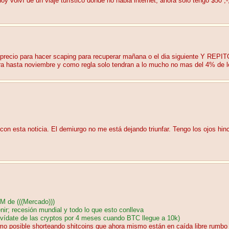
y volví de un viaje turístico donde no habia internet, ahora solo tengo $50 ;-
uenprecio para hacer scaping para recuperar mañana o el dia siguiente
sta noviembre y como regla solo tendran a lo mucho no mas del 4% de lo 
on esta noticia. El demiurgo no me está dejando triunfar. Tengo los ojos hi
M de (((Mercado)))
ir; recesión mundial y todo lo que esto conlleva
olvídate de las cryptos por 4 meses cuando BTC llegue a 10k)
aximo posible shorteando shitcoins que ahora mismo están en caída libre rumb