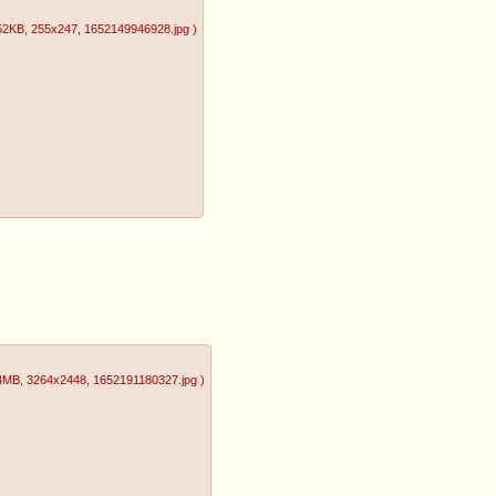
52KB
, 255x247
, 1652149946928.jpg
)
24MB
, 3264x2448
, 1652191180327.jpg
)