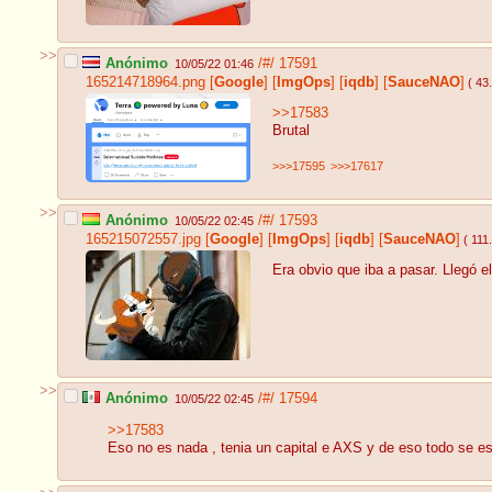
>>
Anónimo
/#/
17591
10/05/22 01:46
165214718964.png
[
Google
]
[
ImgOps
]
[
iqdb
]
[
SauceNAO
]
( 43
>>17583
Brutal
>>>17595
>>>17617
>>
Anónimo
/#/
17593
10/05/22 02:45
165215072557.jpg
[
Google
]
[
ImgOps
]
[
iqdb
]
[
SauceNAO
]
( 111
Era obvio que iba a pasar. Llegó el
>>
Anónimo
/#/
17594
10/05/22 02:45
>>17583
Eso no es nada , tenia un capital e AXS y de eso todo se e