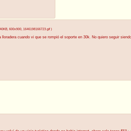
.40KB
, 600x900
, 1646198166723.gif
)
la lloradera cuando vi que se rompió el soporte en 30k. No quiero seguir sie