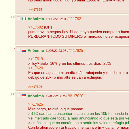
No seas llorón ticoamigo, yo tenia $1000 en LUNA y recién ho
>>>17625
>>
Anónimo
/#/
17621
11/05/22 22:01
>>17582
(OP)
primer aviso negros hoy 11 de mayo pueden comprar a b
PERDERAN TODO SU DINERO el mercado no se recuperara ha
>>
Anónimo
/#/
17625
11/05/22 23:07
>>17619
¿Hoy? Solo -16% y en los últimos tres días -28%
>>17620
Es que no aguanto ni un día más trabajando y me despierto c
debajo de 28k, o mis alts se van a extinguir.
>>>17626
>>
Anónimo
/#/
17626
12/05/22 00:29
>>17625
Mira negro, te diré lo que pasara:
>BTC cae hasta encontrar una base en los 10k formando la 
>el mercado cae todavía mas anunciando lo que esta por ven
>los únicos que no caerán tanto serán los valores refugio (
Con lo ahorrado en tu trabajo intenta invertir y ganar lo m