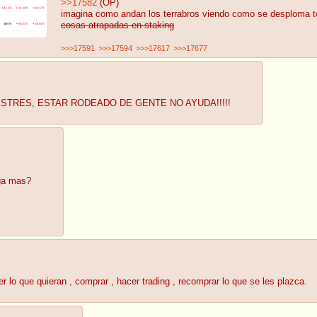
>>17582
(OP)
imagina como andan los terrabros viendo como se desploma 
cosas atrapadas en staking
>>>17591
>>>17594
>>>17617
>>>17677
ESTRES, ESTAR RODEADO DE GENTE NO AYUDA!!!!!
iga mas?
 lo que quieran , comprar , hacer trading , recomprar lo que se les plazca.