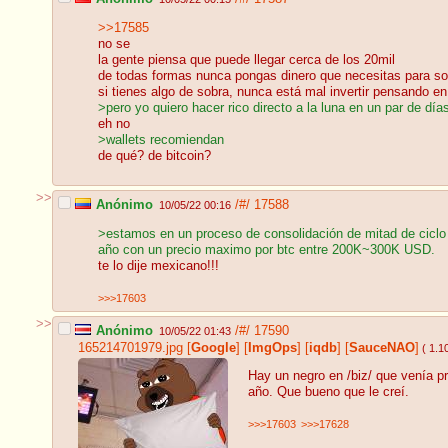
>>17585
no se
la gente piensa que puede llegar cerca de los 20mil
de todas formas nunca pongas dinero que necesitas para sob
si tienes algo de sobra, nunca está mal invertir pensando e
>pero yo quiero hacer rico directo a la luna en un par de día
eh no
>wallets recomiendan
de qué? de bitcoin?
>>
Anónimo
/#/
17588
10/05/22 00:16
>estamos en un proceso de consolidación de mitad de ciclo 
año con un precio maximo por btc entre 200K~300K USD.
te lo dije mexicano!!!
>>>17603
>>
Anónimo
/#/
17590
10/05/22 01:43
165214701979.jpg
[
Google
]
[
ImgOps
]
[
iqdb
]
[
SauceNAO
]
( 1.
Hay un negro en /biz/ que venía pr
año. Que bueno que le creí.
>>>17603
>>>17628