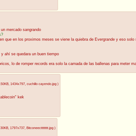
en un mercado sangrando
s?
ien que en los proximos meses se viene la quiebra de Evergrande y eso solo s
) y ahí se quedara un buen tiempo
cos, lo de romper records era solo la carnada de las ballenas para meter ma
.50KB
, 1434x797
, cuchillo cayendo.jpg
)
tablecoin" kek
.30KB
, 1797x737
, Bitconeectttttttt.jpg
)