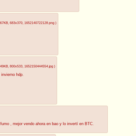
.67KB
, 683x370
, 1652140722128.png
)
.49KB
, 800x533
, 1652150444554.jpg
)
 invierno hdp.
sfumo , mejor vendo ahora en bao y lo invertí en BTC.