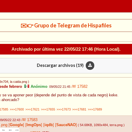
✉️👉 Grupo de Telegram de Hispafiles
Archivado por última vez
22/05/22 17:46
(Hora Local).
Descargar archivos (
19
)
19x704
, la caida.png
)
esde febrero
Anónimo
/#/
17582
09/05/22 21:45
 se va aponer peor (depende del punto de vista de cada negro) keke.
n ahorcado?
17585
>>>17600
>>>17621
>>>17655
>>>17673
>>>17681
>>>17689
/#/
17583
09/05/22 22:43
.png
[
Google
]
[
ImgOps
]
[
iqdb
]
[
SauceNAO
]
( 54.68KB
, 1090x484
, terra.png
)