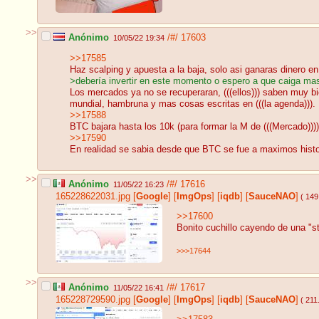
>>
Anónimo
/#/
17603
10/05/22 19:34
>>17585
Haz scalping y apuesta a la baja, solo asi ganaras dinero 
>debería invertir en este momento o espero a que caiga ma
Los mercados ya no se recuperaran, (((ellos))) saben muy b
mundial, hambruna y mas cosas escritas en (((la agenda))).
>>17588
BTC bajara hasta los 10k (para formar la M de (((Mercado)))
>>17590
En realidad se sabia desde que BTC se fue a maximos histori
>>
Anónimo
/#/
17616
11/05/22 16:23
165228622031.jpg
[
Google
]
[
ImgOps
]
[
iqdb
]
[
SauceNAO
]
( 149
>>17600
Bonito cuchillo cayendo de una "s
>>>17644
>>
Anónimo
/#/
17617
11/05/22 16:41
165228729590.jpg
[
Google
]
[
ImgOps
]
[
iqdb
]
[
SauceNAO
]
( 211