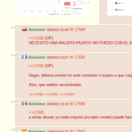
>>
Anónimo
/#/
17584
09/05/22 22:49
>>17582
(OP)
NECESITO UNA MALDITA PAJA!!!!! NO PUEDO CON EL 
>>
Anónimo
/#/
17585
09/05/22 23:07
>>17582
(OP)
Negro, debería invertir en este momento o espero a que ca
Also, que wallets recomiendan
>>>17586
>>>17587
>>>17603
>>
Anónimo
/#/
17586
09/05/22 23:19
>>17585
a estas alturas ya nada importa (excepto vender) puede hacer
>>
Anónimo
/#/
17587
10/05/22 00:15