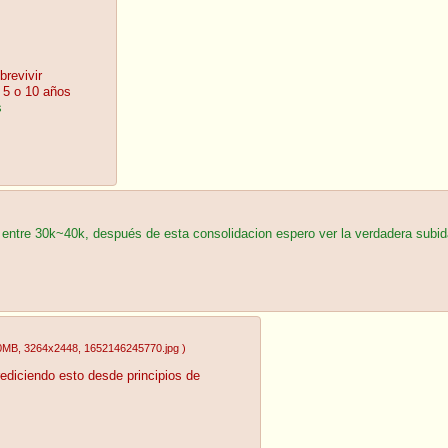
revivir
n 5 o 10 años
s
entre 30k~40k, después de esta consolidacion espero ver la verdadera subid
10MB
, 3264x2448
, 1652146245770.jpg
)
ediciendo esto desde principios de