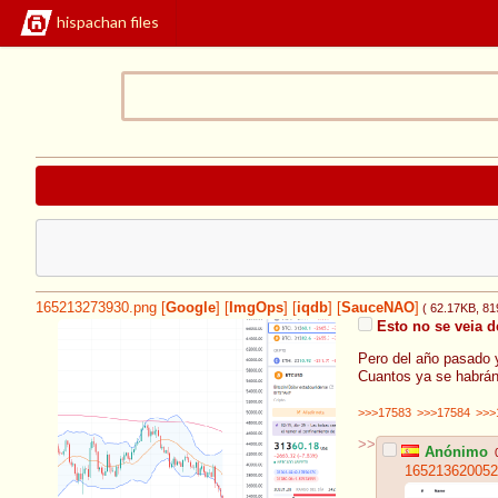
hispachan files
165213273930.png
[
Google
]
[
ImgOps
]
[
iqdb
]
[
SauceNAO
]
( 62.17KB
, 8
Esto no se veia d
Pero del año pasado y
Cuantos ya se habrá
>>>17583
>>>17584
>>>
>>
Anónimo
165213620052