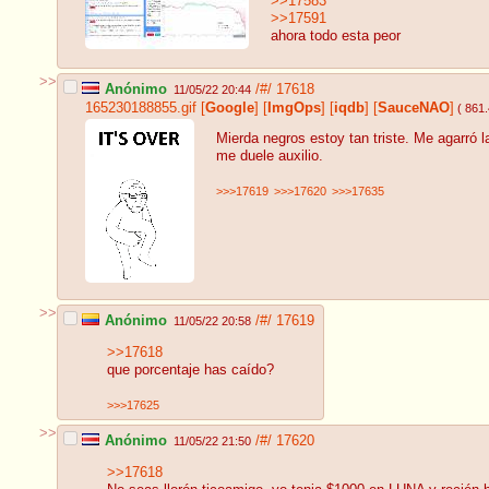
>>17583
>>17591
ahora todo esta peor
>>
Anónimo
/#/
17618
11/05/22 20:44
165230188855.gif
[
Google
]
[
ImgOps
]
[
iqdb
]
[
SauceNAO
]
( 861
Mierda negros estoy tan triste. Me agarró 
me duele auxilio.
>>>17619
>>>17620
>>>17635
>>
Anónimo
/#/
17619
11/05/22 20:58
>>17618
que porcentaje has caído?
>>>17625
>>
Anónimo
/#/
17620
11/05/22 21:50
>>17618