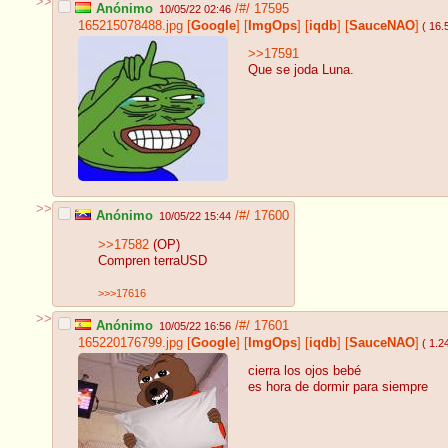
>>
Anónimo
/#/
17595
10/05/22 02:46
165215078488.jpg
[
Google
]
[
ImgOps
]
[
iqdb
]
[
SauceNAO
]
( 16.
>>17591
Que se joda Luna.
>>
Anónimo
/#/
17600
10/05/22 15:44
>>17582
(OP)
Compren terraUSD
>>>17616
>>
Anónimo
/#/
17601
10/05/22 16:56
165220176799.jpg
[
Google
]
[
ImgOps
]
[
iqdb
]
[
SauceNAO
]
( 1.
cierra los ojos bebé
es hora de dormir para siempre