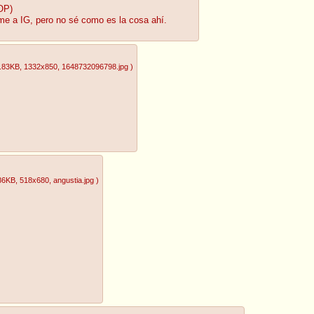
OP)
me a IG, pero no sé como es la cosa ahí.
.83KB
, 1332x850
, 1648732096798.jpg
)
86KB
, 518x680
, angustia.jpg
)