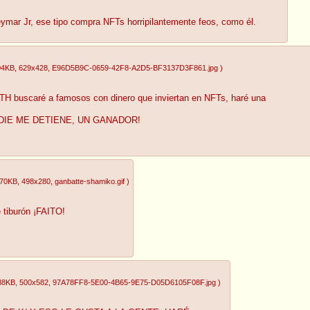
ymar Jr, ese tipo compra NFTs horripilantemente feos, como él.
04KB
, 629x428
, E96D5B9C-0659-42F8-A2D5-BF3137D3F861.jpg
)
5 ETH buscaré a famosos con dinero que inviertan en NFTs, haré una
DIE ME DETIENE, UN GANADOR!
.70KB
, 498x280
, ganbatte-shamiko.gif
)
 tiburón ¡FAITO!
88KB
, 500x582
, 97A78FF8-5E00-4B65-9E75-D05D6105F08F.jpg
)