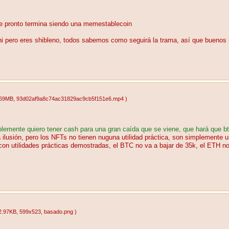
de pronto termina siendo una memestablecoin
i pero eres shibleno, todos sabemos como seguirá la trama, así que buenos 
.69MB
, 93d02af9a8c74ac31829ac9cb5f151e6.mp4
)
plemente quiero tener cash para una gran caída que se viene, que hará que b
a ilusión, pero los NFTs no tienen nuguna utilidad práctica, son simplemente 
con utilidades prácticas demostradas, el BTC no va a bajar de 35k, el ETH no
2.97KB
, 599x523
, basado.png
)