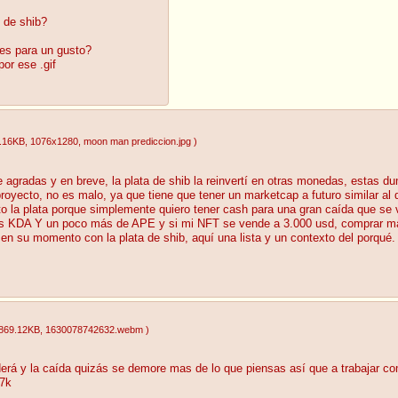
 de shib?
nes para un gusto?
por ese .gif
.16KB
, 1076x1280
, moon man prediccion.jpg
)
e agradas y en breve, la plata de shib la reinvertí en otras monedas, estas d
proyecto, no es malo, ya que tiene que tener un marketcap a futuro similar 
to la plata porque simplemente quiero tener cash para una gran caída que se 
s KDA Y un poco más de APE y si mi NFT se vende a 3.000 usd, comprar m
n su momento con la plata de shib, aquí una lista y un contexto del porqué.
869.12KB
, 1630078742632.webm
)
derá y la caída quizás se demore mas de lo que piensas así que a trabajar 
27k