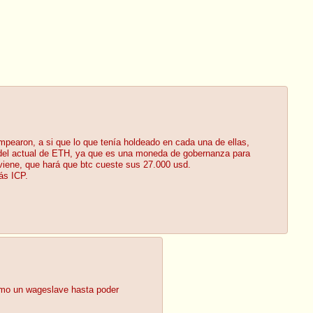
umpearon, a si que lo que tenía holdeado en cada una de ellas,
al del actual de ETH, ya que es una moneda de gobernanza para
viene, que hará que btc cueste sus 27.000 usd.
ás ICP.
como un wageslave hasta poder