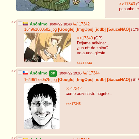
>>17340
(
pensaba ir
>>
Anónimo
/#/
17342
10/04/22 18:40
164961600682.jpg
[
Google
]
[
ImgOps
]
[
iqdb
]
[
SauceNAO
]
( 176
>>17340
(OP)
Déjame adivinar....
¿un nft de shiba?
ve a una iglesia
>>>17344
>>
Anónimo
/#/
17344
10/04/22 19:05
OP
164961750525.jpg
[
Google
]
[
ImgOps
]
[
iqdb
]
[
SauceNAO
]
( 81.
>>17342
cómo adivinaste negrito...
>>>17345
>>