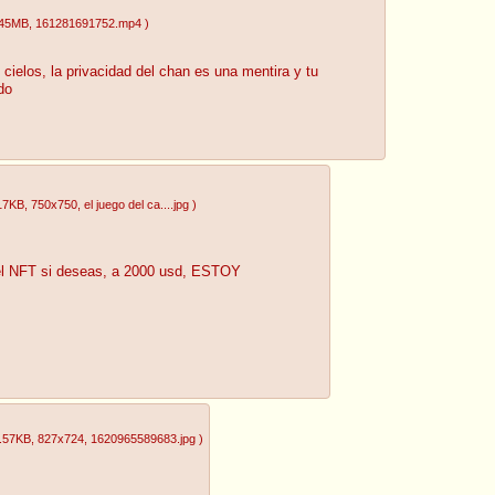
.45MB
, 161281691752.mp4
)
cielos, la privacidad del chan es una mentira y tu
do
17KB
, 750x750
, el juego del ca....jpg
)
el NFT si deseas, a 2000 usd, ESTOY
.57KB
, 827x724
, 1620965589683.jpg
)