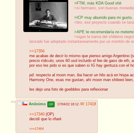
>FTM, más KDA Good shit
<si hermano, son buenas monedas 
>ICP muy aburrido para mi gusto,
<bro, ese proyecto cuando se lan
>APE te recomendaría no meterte a
<sigan la trama del shibleno negr
lanzado fue adoptado instantaneamente por un montón de e
>>17356
me acabas de decir lo mismo que pienso amigo Argentino (s
precio rídiculo, unos 60 usd incluido el fee de gass de eth,
por eso les pido si es que saben si IG hay gentuza con el h
pd: respecto al moon man, iba hacer un hilo acá en hispa ac
Harmony One, esas me gustan, ahí moon man shileeó bien, e
les dejo una foto de goebbles para reflexionar
>>
Anónimo
/#/
17418
17/04/22 18:12
OP
>>17340
(OP)
decidí que lo rifaré
>>>17464