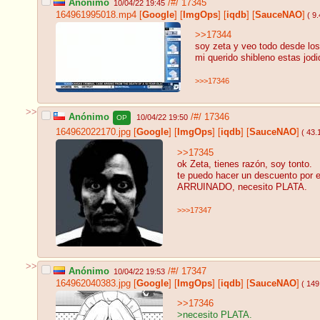
Anónimo
/#/
17345
10/04/22 19:45
164961995018.mp4
[
Google
]
[
ImgOps
]
[
iqdb
]
[
SauceNAO
]
( 9
>>17344
soy zeta y veo todo desde los 
mi querido shibleno estas jodi
>>>17346
>>
Anónimo
/#/
17346
10/04/22 19:50
OP
164962022170.jpg
[
Google
]
[
ImgOps
]
[
iqdb
]
[
SauceNAO
]
( 43.
>>17345
ok Zeta, tienes razón, soy tonto.
te puedo hacer un descuento por 
ARRUINADO, necesito PLATA.
>>>17347
>>
Anónimo
/#/
17347
10/04/22 19:53
164962040383.jpg
[
Google
]
[
ImgOps
]
[
iqdb
]
[
SauceNAO
]
( 149
>>17346
>necesito PLATA.