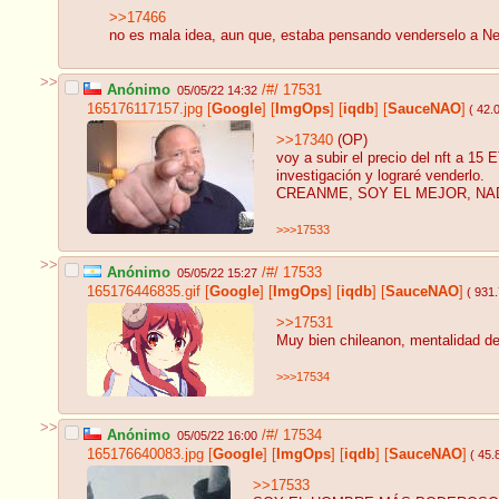
>>17466
no es mala idea, aun que, estaba pensando venderselo a Ne
>>
Anónimo
/#/
17531
05/05/22 14:32
165176117157.jpg
[
Google
]
[
ImgOps
]
[
iqdb
]
[
SauceNAO
]
( 42.
>>17340
(OP)
voy a subir el precio del nft a 1
investigación y lograré venderlo.
CREANME, SOY EL MEJOR, NA
>>>17533
>>
Anónimo
/#/
17533
05/05/22 15:27
165176446835.gif
[
Google
]
[
ImgOps
]
[
iqdb
]
[
SauceNAO
]
( 931
>>17531
Muy bien chileanon, mentalidad de
>>>17534
>>
Anónimo
/#/
17534
05/05/22 16:00
165176640083.jpg
[
Google
]
[
ImgOps
]
[
iqdb
]
[
SauceNAO
]
( 45.
>>17533