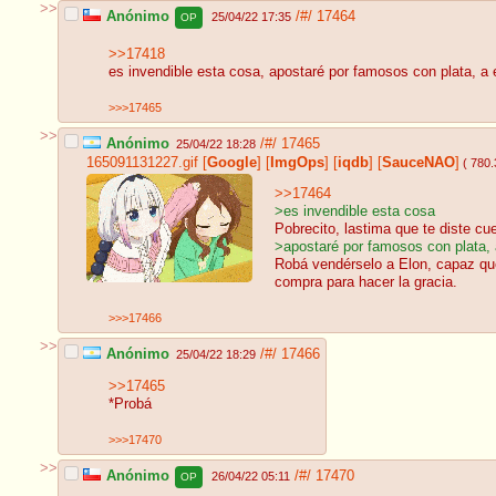
>>
Anónimo
/#/
17464
25/04/22 17:35
OP
>>17418
es invendible esta cosa, apostaré por famosos con plata, a 
>>>17465
>>
Anónimo
/#/
17465
25/04/22 18:28
165091131227.gif
[
Google
]
[
ImgOps
]
[
iqdb
]
[
SauceNAO
]
( 780
>>17464
>es invendible esta cosa
Pobrecito, lastima que te diste cue
>apostaré por famosos con plata, 
Robá vendérselo a Elon, capaz que
compra para hacer la gracia.
>>>17466
>>
Anónimo
/#/
17466
25/04/22 18:29
>>17465
*Probá
>>>17470
>>
Anónimo
/#/
17470
26/04/22 05:11
OP