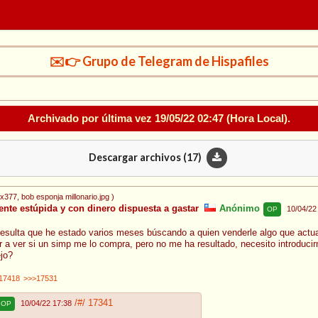
✉️👉 Grupo de Telegram de Hispafiles
Archivado por última vez
19/05/22 02:47
(Hora Local).
Descargar archivos (
17
)
0x377
, bob esponja millonario.jpg
)
nte estúpida y con dinero dispuesta a gastar
Anónimo
10/04/22
OP
, resulta que he estado varios meses búscando a quien venderle algo que act
 a ver si un simp me lo compra, pero no me ha resultado, necesito introduci
jo?
17418
>>>17531
/#/
17341
10/04/22 17:38
OP