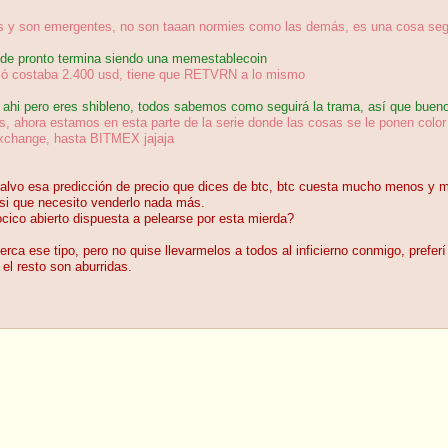
y son emergentes, no son taaan normies como las demás, es una cosa segur
 de pronto termina siendo una memestablecoin
zó costaba 2.400 usd, tiene que RETVRN a lo mismo
hi pero eres shibleno, todos sabemos como seguirá la trama, así que buenos
os, ahora estamos en esta parte de la serie donde las cosas se le ponen colo
xchange, hasta BITMEX jajaja
alvo esa predicción de precio que dices de btc, btc cuesta mucho menos y má
 asi que necesito venderlo nada más.
ocico abierto dispuesta a pelearse por esta mierda?
erca ese tipo, pero no quise llevarmelos a todos al inficierno conmigo, prefe
l resto son aburridas.