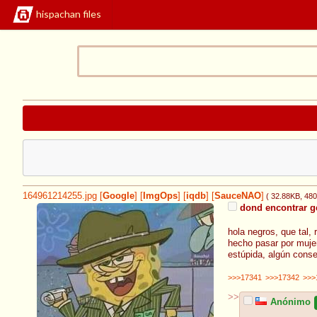
hispachan files
164961214255.jpg
[
Google
]
[
ImgOps
]
[
iqdb
]
[
SauceNAO
]
( 32.88KB
, 48
dond encontrar ge
hola negros, que tal
hecho pasar por mujer
estúpida, algún conse
>>>17341
>>>17342
>>>
>>
Anónimo