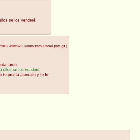
ellos se los venderé.
.39KB
, 498x326
, kanna-kamui-head-pats.gif
)
nta tarde.
a ellos se los venderé.
 te presta atención y te lo