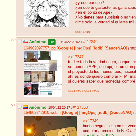
¿y eso por que?
¿en que te gastaste las ganancias
¿en el ponzi de Ape?
¿No tienes para subsistir o no tie
dime solo la verdad si quieres mil 
>>>17349
>>
Anónimo
/#/
17349
10/04/22 20:02
OP
164962097757.jpg
[
Google
]
[
ImgOps
]
[
iqdb
]
[
SauceNAO
]
( 302
>>17347
te diré toda la verdad negro, porque m
se fueron a APE, que ojo, es un gran 
el proyecto de los monos feos, necesi
ahí es donde quiero comprar FTM, má
si quieres saber que monedas compré e
>>>17350
>>>17356
>>
Anónimo
/#/
17350
10/04/22 20:27
164962242910.webm
[
Google
]
[
ImgOps
]
[
iqdb
]
[
SauceNAO
]
( 
>>17349
bueno negro... eso no se ven
comprar a precios de BTC a 
> FTM, más KDA