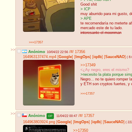
Good shit
> ICP
muy aburrido para mi gusto, 
> APE
te recomendaría no meterte ah
mercado este de tu lado.
interesante el moonman
>>>17357
>>
Anónimo
/#/
17356
10/04/22 22:56
164963137474.mp4
[
Google
]
[
ImgOps
]
[
iqdb
]
[
SauceNAO
]
( 8
>>17349
<¿Ay negro, eres el mismo?
>necesito la plata porque sim
Negro... no te quiero romper l
y ETH son cryptos fuertes, y 
>>>17357
>>
Anónimo
/#/
17357
11/04/22 00:47
OP
164963803924.png
[
Google
]
[
ImgOps
]
[
iqdb
]
[
SauceNAO
]
( 22
>>17350