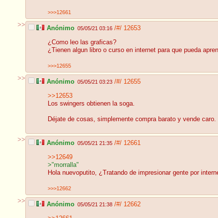
>>>12661
>>
Anónimo
/#/
12653
05/05/21 03:16
¿Como leo las graficas?
¿Tienen algun libro o curso en internet para que pueda aprend
>>>12655
>>
Anónimo
/#/
12655
05/05/21 03:23
>>12653
Los swingers obtienen la soga.
Déjate de cosas, simplemente compra barato y vende caro.
>>
Anónimo
/#/
12661
05/05/21 21:35
>>12649
>"morralla"
Hola nuevoputito, ¿Tratando de impresionar gente por intern
>>>12662
>>
Anónimo
/#/
12662
05/05/21 21:38