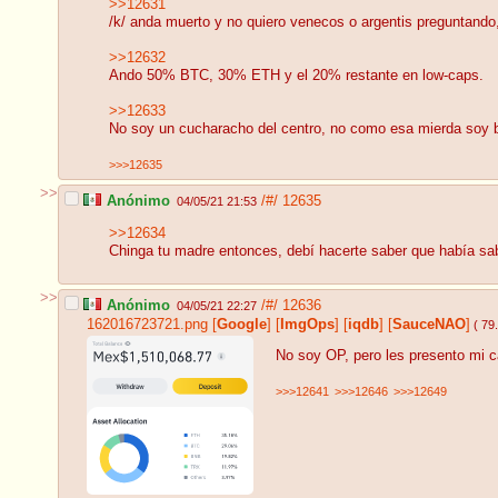
>>12631
/k/ anda muerto y no quiero venecos o argentis preguntand
>>12632
Ando 50% BTC, 30% ETH y el 20% restante en low-caps.
>>12633
No soy un cucharacho del centro, no como esa mierda soy 
>>>12635
>>
Anónimo
/#/
12635
04/05/21 21:53
>>12634
Chinga tu madre entonces, debí hacerte saber que había sab
>>
Anónimo
/#/
12636
04/05/21 22:27
162016723721.png
[
Google
]
[
ImgOps
]
[
iqdb
]
[
SauceNAO
]
( 79
No soy OP, pero les presento mi c
>>>12641
>>>12646
>>>12649