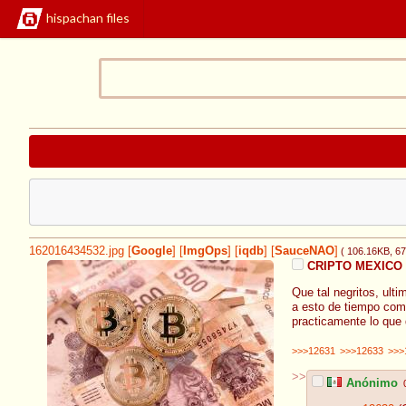
hispachan files
162016434532.jpg
[
Google
]
[
ImgOps
]
[
iqdb
]
[
SauceNAO
]
( 106.16KB
, 6
CRIPTO MEXICO
Que tal negritos, ult
a esto de tiempo com
practicamente lo que 
>>>12631
>>>12633
>>>
>>
Anónimo