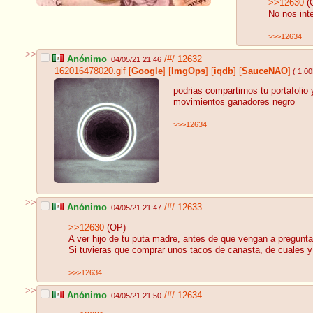
>>12630
(
No nos inte
>>>12634
>>
Anónimo
/#/
12632
04/05/21 21:46
162016478020.gif
[
Google
]
[
ImgOps
]
[
iqdb
]
[
SauceNAO
]
( 1.0
podrias compartirnos tu portafolio 
movimientos ganadores negro
>>>12634
>>
Anónimo
/#/
12633
04/05/21 21:47
>>12630
(OP)
A ver hijo de tu puta madre, antes de que vengan a pregun
Si tuvieras que comprar unos tacos de canasta, de cuales 
>>>12634
>>
Anónimo
/#/
12634
04/05/21 21:50