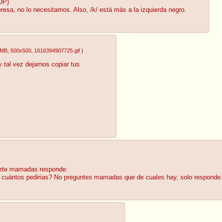
OP)
resa, no lo necesitamos. Also, /k/ está más a la izquierda negro.
0MB
, 500x500
, 1616394907725.gif
)
y tal vez dejarnos copiar tus
tarte mamadas responde:
y cuántos pedirias? No preguntes mamadas que de cuales hay, solo responde