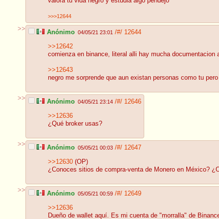
valora tu vida negro y estudia algo pendejo
>>>12644
>>
Anónimo
/#/
12644
04/05/21 23:01
>>12642
comienza en binance, literal alli hay mucha documentacion a
>>12643
negro me sorprende que aun existan personas como tu pero 
>>
Anónimo
/#/
12646
04/05/21 23:14
>>12636
¿Qué broker usas?
>>
Anónimo
/#/
12647
05/05/21 00:03
>>12630
(OP)
¿Conoces sitios de compra-venta de Monero en México? ¿O 
>>
Anónimo
/#/
12649
05/05/21 00:59
>>12636
Dueño de wallet aquí. Es mi cuenta de "morralla" de Binanc