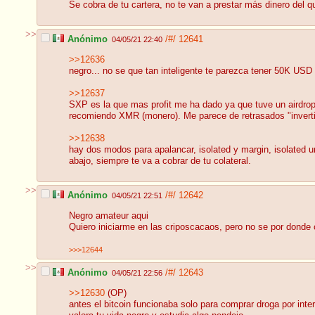
Se cobra de tu cartera, no te van a prestar más dinero del q
>>
Anónimo
/#/
12641
04/05/21 22:40
>>12636
negro... no se que tan inteligente te parezca tener 50K USD
>>12637
SXP es la que mas profit me ha dado ya que tuve un airdro
recomiendo XMR (monero). Me parece de retrasados "invertir
>>12638
hay dos modos para apalancar, isolated y margin, isolated u
abajo, siempre te va a cobrar de tu colateral.
>>
Anónimo
/#/
12642
04/05/21 22:51
Negro amateur aqui
Quiero iniciarme en las criposcacaos, pero no se por donde 
>>>12644
>>
Anónimo
/#/
12643
04/05/21 22:56
>>12630
(OP)
antes el bitcoin funcionaba solo para comprar droga por int