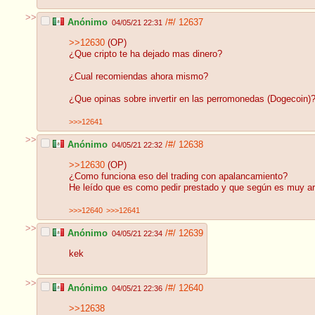
>>
Anónimo
/#/
12637
04/05/21 22:31
>>12630
(OP)
¿Que cripto te ha dejado mas dinero?
¿Cual recomiendas ahora mismo?
¿Que opinas sobre invertir en las perromonedas (Dogecoin)
>>>12641
>>
Anónimo
/#/
12638
04/05/21 22:32
>>12630
(OP)
¿Como funciona eso del trading con apalancamiento?
He leído que es como pedir prestado y que según es muy a
>>>12640
>>>12641
>>
Anónimo
/#/
12639
04/05/21 22:34
kek
>>
Anónimo
/#/
12640
04/05/21 22:36
>>12638