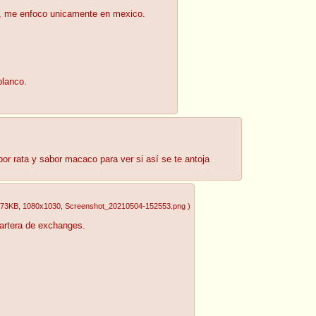
o, me enfoco unicamente en mexico.
blanco.
or rata y sabor macaco para ver si así se te antoja
.73KB
, 1080x1030
, Screenshot_20210504-152553.png
)
artera de exchanges.