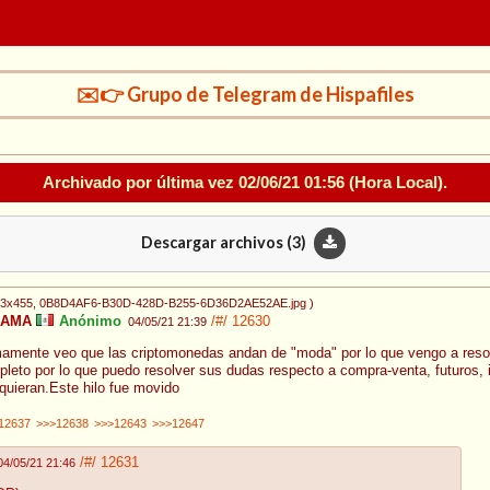
✉️👉 Grupo de Telegram de Hispafiles
Archivado por última vez
02/06/21 01:56
(Hora Local).
Descargar archivos (
3
)
73x455
, 0B8D4AF6-B30D-428D-B255-6D36D2AE52AE.jpg
)
 AMA
Anónimo
/#/
12630
04/05/21 21:39
imamente veo que las criptomonedas andan de "moda" por lo que vengo a reso
pleto por lo que puedo resolver sus dudas respecto a compra-venta, futuros,
quieran.Este hilo fue movido
12637
>>>12638
>>>12643
>>>12647
/#/
12631
04/05/21 21:46