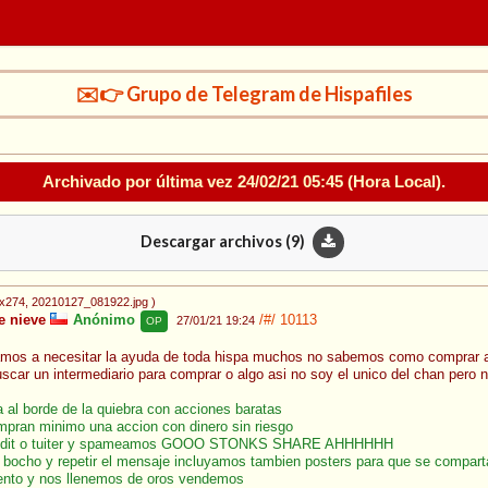
✉️👉 Grupo de Telegram de Hispafiles
Archivado por última vez
24/02/21 05:45
(Hora Local).
Descargar archivos (
9
)
4x274
, 20210127_081922.jpg
)
e nieve
Anónimo
/#/
10113
27/01/21 19:24
OP
s a necesitar la ayuda de toda hispa muchos no sabemos como comprar acci
car un intermediario para comprar o algo asi no soy el unico del chan pero 
 al borde de la quiebra con acciones baratas
mpran minimo una accion con dinero sin riesgo
edit o tuiter y spameamos GOOO STONKS SHARE AHHHHHH
 bocho y repetir el mensaje incluyamos tambien posters para que se compart
nto y nos llenemos de oros vendemos