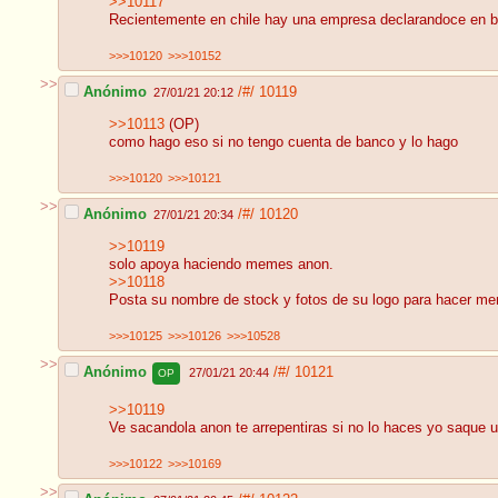
>>10117
Recientemente en chile hay una empresa declarandoce en ba
>>>10120
>>>10152
>>
Anónimo
/#/
10119
27/01/21 20:12
>>10113
(OP)
como hago eso si no tengo cuenta de banco y lo hago
>>>10120
>>>10121
>>
Anónimo
/#/
10120
27/01/21 20:34
>>10119
solo apoya haciendo memes anon.
>>10118
Posta su nombre de stock y fotos de su logo para hacer m
>>>10125
>>>10126
>>>10528
>>
Anónimo
/#/
10121
27/01/21 20:44
OP
>>10119
Ve sacandola anon te arrepentiras si no lo haces yo saque u
>>>10122
>>>10169
>>