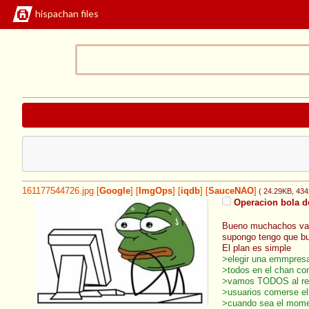
hispachan files
161177544726.jpg
[
Google
]
[
ImgOps
]
[
iqdb
]
[
SauceNAO
]
( 24.29KB
, 43
Operacion bola d
Bueno muchachos vamo
supongo tengo que bus
El plan es simple
>elegir una emmpresa
>todos en el chan co
>vamos TODOS al r
>usuarios comerse el
>cuando sea el mome