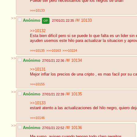
Puede ser pero necesitamos que los negros se unan
>>>10133
>>
Anónimo
/#/
10133
27/01/21 22:35
OP
>>10132
Esta bien dificil pero si se puede lo que falta es un lider 
ayuden usemos este hilo para actualizar la situacion y ap
>>>10135
>>>10163
>>>10224
>>
Anónimo
/#/
10134
27/01/21 22:36
>>10131
Mejor inflar los precios de una cripto , es mas facil por su 
>>>10155
>>
Anónimo
/#/
10135
27/01/21 22:39
>>10133
estaré atento a las actualizaciones del hilo negro, quiero de
>>>10146
>>
Anónimo
/#/
10136
27/01/21 22:52
Me sumo, avisen cuando tengan todo claro negritos