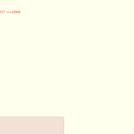
727
>>>10945