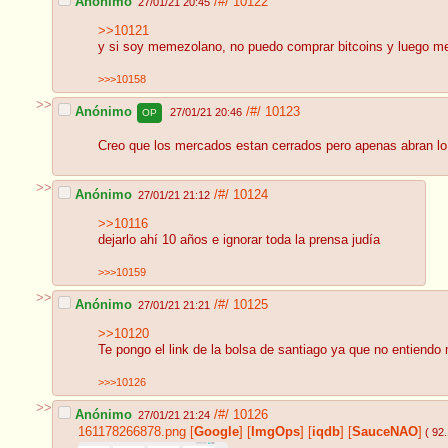
Anónimo
/#/
10122
27/01/21 20:45
>>10121
y si soy memezolano, no puedo comprar bitcoins y luego met
>>>10158
>>
Anónimo
/#/
10123
27/01/21 20:46
OP
Creo que los mercados estan cerrados pero apenas abran lo
>>
Anónimo
/#/
10124
27/01/21 21:12
>>10116
dejarlo ahí 10 años e ignorar toda la prensa judía
>>>10159
>>
Anónimo
/#/
10125
27/01/21 21:21
>>10120
Te pongo el link de la bolsa de santiago ya que no entiend
>>>10126
>>
Anónimo
/#/
10126
27/01/21 21:24
161178266878.png
[
Google
]
[
ImgOps
]
[
iqdb
]
[
SauceNAO
]
( 92