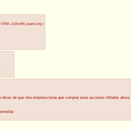
2.97KB
, 1316x485
, papiro.png
)
.
ue dices de que otra empresa tenia que comprar esas acciones infladas ahora 
gamestop