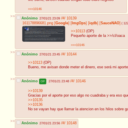
>>>10146
>>
Anónimo
/#/
10139
27/01/21 23:09
161178896681.png
[
Google
]
[
ImgOps
]
[
iqdb
]
[
SauceNAO
]
( 12
>>10113
(OP)
Pequeño aporte de la >>/cl/oaca
>>>10146
>>
Anónimo
/#/
10144
27/01/21 23:45
>>10113
(OP)
Bueno, me avisan donde meter el dinero, ese será mi aporte
>>
Anónimo
/#/
10146
27/01/21 23:48
OP
>>10139
Gracias por el aporte por eso algo no cuadraba y era eso q
>>10135
>>10136
No se vayan hay que llamar la atencion en los hilos sobre 
>>
Anónimo
/#/
10148
27/01/21 23:56