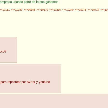
 empresa usando parte de lo que ganamos
>>10151
>>>10160
>>>10166
>>>10170
>>>10215
>>>10240
>>>10275
>>>10714
>>>10
poco?
ara repostear por twitter y youtube