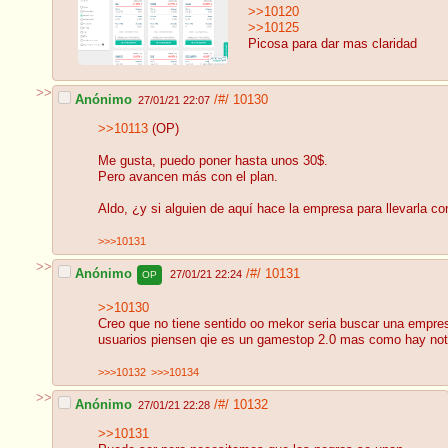
>>10120
>>10125
Picosa para dar mas claridad
>>
Anónimo
/#/
10130
27/01/21 22:07
>>10113
(OP)
Me gusta, puedo poner hasta unos 30$.
Pero avancen más con el plan.
Aldo, ¿y si alguien de aquí hace la empresa para llevarla c
>>>10131
>>
Anónimo
/#/
10131
27/01/21 22:24
OP
>>10130
Creo que no tiene sentido oo mekor seria buscar una empresa
usuarios piensen qie es un gamestop 2.0 mas como hay noto
>>>10132
>>>10134
>>
Anónimo
/#/
10132
27/01/21 22:28
>>10131