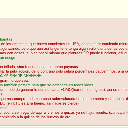
 baratas
de las empresas que hacen conciertos en USA, deben estar comiendo mierda
onizando, pero que aún así la gente le tenga algún valor-, una de las opcione
os con cosas, el plan por si mismo que planteas OP puede funcionar, asi que
in riesgo
on inflada, sino todos quedamos como payasos
ar la puta acción, de lo contrario solo subirá porcentajes pauperrimos, a si 
 STONKS SHARE AHHHHHH
agram, lo que sea.
os tambien posters para que se comparta en todos lados
, de modo de generar lo que se llama FOMO(fear of missing out), asi se meten
os
algo que nos compre toda esa cosa sobrevalorada en ese momento y otra cosa,
(en UTC estaría bueno, asi nadie se pierde)
namos
podria ser ilegal de aqui al viernes o quizas ya no haya liquidez (participan
comiendo a la gallina de los huevos de oro.