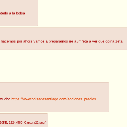
erlo a la bolsa
 hacemos por ahors vamos a prepararnos ire a /m/eta a ver que opina zeta
o mucho
https://www.bolsadesantiago.com/acciones_precios
.10KB
, 1224x580
, Captura22.png
)