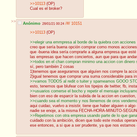
>>10113
(OP)
Cual es el broker?
>>
Anónimo
/#/
10151
28/01/21 00:24
>>10113
(OP)
>>elegir una emmpresa al borde de la quiebra con acciones
creo que sería buena opción comprar como monos acciones 
que -buena idea sería comprarle a alguna empresa que esté ag
las empresas que hacen conciertos, aun que para que andam
>>todos en el chan compran minimo una accion con dinero s
sí, pero también 2 cosas
1)tenemos que asegurarnos que alguíen nos compre la acci
2)igual tenemos que comprar una suma considerable para infl
>>vamos TODOS al redit o tuiter y spameamos GOOO
esto, tenemos que blufear con los tipejos de twitter, fb, inst
>>usuarios comerse el bocho y repetir el mensaje incluyam
bien con eso de esparcir la subida de la accion en cuestion
>>cuando sea el momento y nos llenemos de oros vendem
aqui cuidao, vuelvo a insistir, tiene que haber alguien o 
nadie se enoje, a la misma FECHA-HORA-MINUTO-SEGUNDO 
>>Repetimos con otra empresa usando parte de lo que ga
cuidado con la ambición, dicen que todo este modus operandi 
ese entonces, a si que a ser prudente, ya que nos estamos 