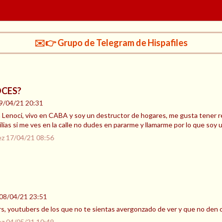
✉️👉 Grupo de Telegram de Hispafiles
CES?
9/04/21 20:31
a Lenoci, vivo en CABA y soy un destructor de hogares, me gusta tener re
ias si me ves en la calle no dudes en pararme y llamarme por lo que soy 
ez
17/04/21 08:56
08/04/21 23:51
, youtubers de los que no te sientas avergonzado de ver y que no den cr
ez
04/05/21 10:49