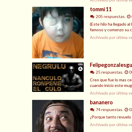
tommi 11
205 respuestas.
(Este hilo ha llegado a
famoso y comenzo su ca
Archivado por última v
Felipegonzalesg
25 respuestas.
0
Creo que fue lo mas c
cuando inicio este mugr
Archivado por última v
bananero
74 respuestas.
0
¿Porque tanto revuelo p
Archivado por última v