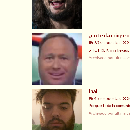
¿no te da cringe u
60 respuestas.
3
o TOPKEK, mis kekes, k
Archivado por última v
Ibai
45 respuestas.
3
Porque toda la comunid
Archivado por última v