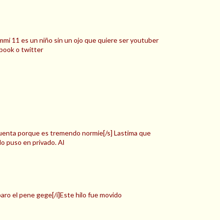
ommi 11 es un niño sin un ojo que quiere ser youtuber
book o twitter
uenta porque es tremendo normie[/s] Lastima que
lo puso en privado. Al
aro el pene gege[/i]Este hilo fue movido