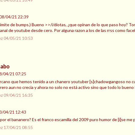
08/04/21 22:39
l límite de bumps.) Bueno >>/i/diotas, ¿que opinan de lo que paso hoy? T
nal de youtube desde cero. Por alguna razon a los de las rrss como face
ez
04/05/21 10:53
uabo
8/04/21 07:25
ercano que hemos tenido a un chanero youtuber [s]chadowgangoso no c
ero aun no crecia y ahora no solo no está activo sino que todo lo bueno 
ez
09/04/21 16:35
3/04/21 12:43
or el bananero? Es el franco escamilla del 2009 puro humor de [i]se me p
ez
17/04/21 08:55