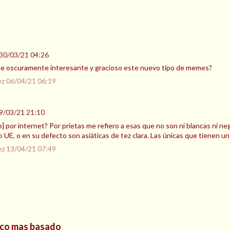
30/03/21 04:26
ece oscuramente interesante y gracioso este nuevo tipo de memes?
ez
06/04/21 06:19
9/03/21 21:10
] por internet? Por prietas me refiero a esas que no son ni blancas ni n
o UE, o en su defecto son asiáticas de tez clara. Las únicas que tienen un
ez
13/04/21 07:49
xico mas basado