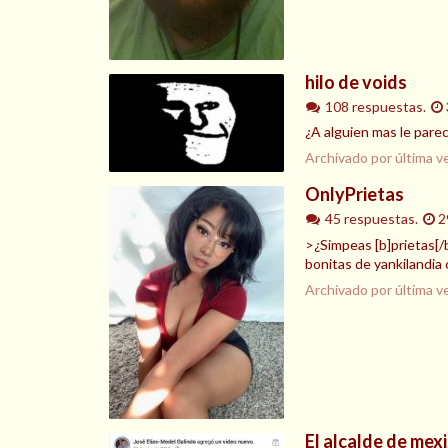
hilo de voids
108 respuestas.
¿A alguien mas le par
Archivado por última v
OnlyPrietas
45 respuestas.
2
>¿Simpeas [b]prietas[/b
bonitas de yankilandia 
Archivado por última v
El alcalde de me