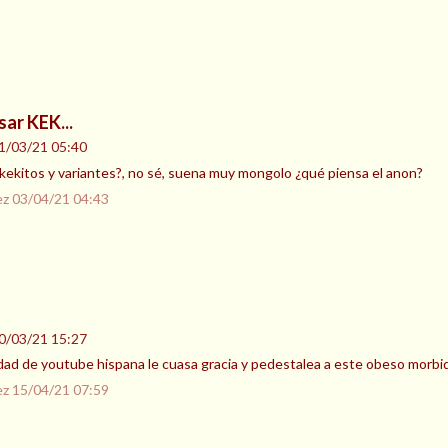
sar KEK...
1/03/21 05:40
ekitos y variantes?, no sé, suena muy mongolo ¿qué piensa el anon?
ez
03/04/21 04:43
0/03/21 15:27
ad de youtube hispana le cuasa gracia y pedestalea a este obeso morbi
ez
15/04/21 07:59