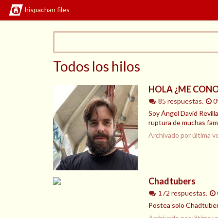
hispachan files
Todos los hilos
HOLA ¿ME CONO
85 respuestas.
0
Soy Ángel David Revill
ruptura de muchas famil
Archivado por última v
Chadtubers
172 respuestas.
Postea solo Chadtubers
Archivado por última v