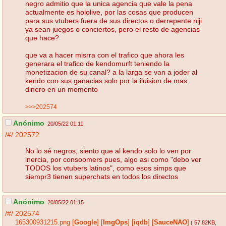
negro admitio que la unica agencia que vale la pena
actualmente es hololive, por las cosas que producen
para sus vtubers fuera de sus directos o derrepente niji
ya sean juegos o conciertos, pero el resto de agencias
que hace?
que va a hacer misrra con el trafico que ahora les
generara el trafico de kendomurft teniendo la
monetizacion de su canal? a la larga se van a joder al
kendo con sus ganacias solo por la iluision de mas
dinero en un momento
>>>202574
Anónimo
20/05/22 01:11
/#/
202572
No lo sé negros, siento que al kendo solo lo ven por
inercia, por consoomers pues, algo asi como "debo ver
TODOS los vtubers latinos", como esos simps que
siempr3 tienen superchats en todos los directos
Anónimo
20/05/22 01:15
/#/
202574
165300931215.png
[
Google
]
[
ImgOps
]
[
iqdb
]
[
SauceNAO
]
( 57.82KB
,