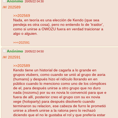
Anónimo
20/05/22 04:30
/#/
202589
>>202569
Nada, en teoría es una elección de Kendo (que sea
pendeja es otra cosa), pero no entiendo lo de 'traidor',
como si unirse a OWOZU fuera en verdad traicionar a
algo o alguien.
>>>202591
Anónimo
20/05/22 04:50
/#/
202591
>>202589
Kendo tiene un historial de cagarla a lo grande en
grupos vtubers, como cuando se unió al grupo de asria
(humans) y después hizo el ridículo llorando en en
público cuando lo menciono como uno de los cómplices
de el, para después unirse a otro grupo que no duro
nada (nozomu) por su ex novia lo convenció para que e
fuera de allí, posterior creo el grupo con su ex novia
xege (holoparty) para después disolverlo cuando
terminaron su relacion, ese cabeza de furro le prometió
unirse a zilverk unirse a la ratona pero lo rechazó
diciendo que el no le gustaba el rol y que prefería estar