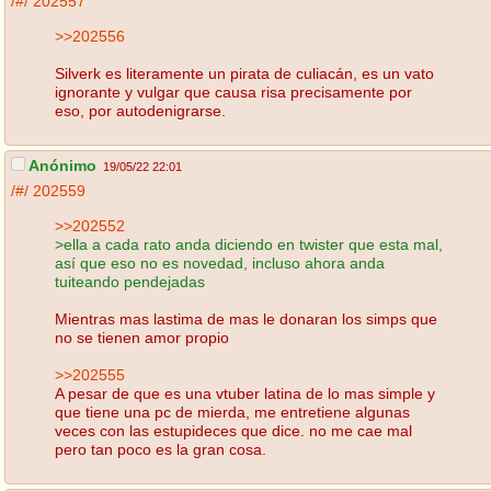
/#/
202557
>>202556
Silverk es literamente un pirata de culiacán, es un vato
ignorante y vulgar que causa risa precisamente por
eso, por autodenigrarse.
Anónimo
19/05/22 22:01
/#/
202559
>>202552
>ella a cada rato anda diciendo en twister que esta mal,
así que eso no es novedad, incluso ahora anda
tuiteando pendejadas
Mientras mas lastima de mas le donaran los simps que
no se tienen amor propio
>>202555
A pesar de que es una vtuber latina de lo mas simple y
que tiene una pc de mierda, me entretiene algunas
veces con las estupideces que dice. no me cae mal
pero tan poco es la gran cosa.