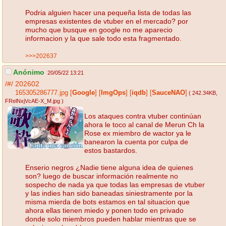
Podria alguien hacer una pequeña lista de todas las
empresas existentes de vtuber en el mercado? por
mucho que busque en google no me aparecio
informacion y la que sale todo esta fragmentado.
>>>202637
Anónimo
20/05/22 13:21
/#/
202602
165305286777.jpg
[
Google
]
[
ImgOps
]
[
iqdb
]
[
SauceNAO
]
( 242.34KB
,
FRelNxjVcAE-X_M.jpg
)
Los ataques contra vtuber continúan
ahora le toco al canal de Merun Ch la
Rose ex miembro de wactor ya le
banearon la cuenta por culpa de
estos bastardos.
Enserio negros ¿Nadie tiene alguna idea de quienes
son? luego de buscar información realmente no
sospecho de nada ya que todas las empresas de vtuber
y las indies han sido baneadas siniestramente por la
misma mierda de bots estamos en tal situacion que
ahora ellas tienen miedo y ponen todo en privado
donde solo miembros pueden hablar mientras que se