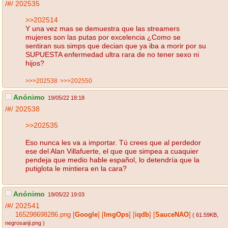
/#/
202535
>>202514
Y una vez mas se demuestra que las streamers
mujeres son las putas por excelencia ¿Como se
sentiran sus simps que decian que ya iba a morir por su
SUPUESTA enfermedad ultra rara de no tener sexo ni
hijos?
>>>202538
>>>202550
Anónimo
19/05/22 18:18
/#/
202538
>>202535
Eso nunca les va a importar. Tú crees que al perdedor
ese del Alan Villafuerte, el que que simpea a cuaquier
pendeja que medio hable español, lo detendría que la
putiglota le mintiera en la cara?
Anónimo
19/05/22 19:03
/#/
202541
165298698286.png
[
Google
]
[
ImgOps
]
[
iqdb
]
[
SauceNAO
]
( 61.59KB
,
negrosanji.png
)