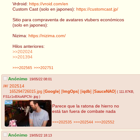
Vrdroid:
https://vroid.com/en
Custom Cast (solo en japones):
https://customcast.jp/
Sitio para compraventa de avatares vtubers económicos
(solo en japones):
Nizima:
https://nizima.com/
Hilos anteriores:
>>202024
>>201394
>>>202565
>>>202751
Anónimo
19/05/22 08:01
/#/
202514
165294726015.jpg
[
Google
]
[
ImgOps
]
[
iqdb
]
[
SauceNAO
]
( 111.87KB
,
FS1z1xBXoAIPCN-.jpg
)
Parece que la ratona de hierro no
está tan fuera de combate nada
>>>202535
>>>202544
>>>202552
Anónimo
19/05/22 18:13