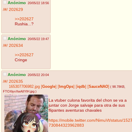
Anónimo
20/05/22 18:56
/#/
202629
>>202627
Rushia...?
Anónimo
20/05/22 19:47
/#/
202634
>>202627
Cringe
Anónimo
20/05/22 20:04
/#/
202635
165307706982.jpg
[
Google
]
[
ImgOps
]
[
iqdb
]
[
SauceNAO
]
( 98.78KB
,
FTOXiyvXwAIIYIH.jpg
)
La vtuber culona favorita del chon se va a
juntar con Jorge salvaje para otra de sus
flipantes aventuras chavales
https://mobile.twitter.com/NimuVt/status/152
730844323962883