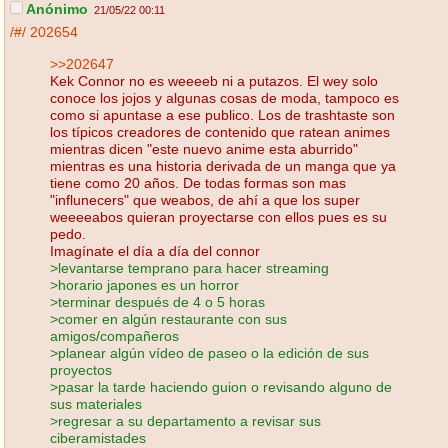
Anónimo
21/05/22 00:11
/#/
202654
>>202647
Kek Connor no es weeeeb ni a putazos. El wey solo
conoce los jojos y algunas cosas de moda, tampoco es
como si apuntase a ese publico. Los de trashtaste son
los típicos creadores de contenido que ratean animes
mientras dicen "este nuevo anime esta aburrido"
mientras es una historia derivada de un manga que ya
tiene como 20 años. De todas formas son mas
"influnecers" que weabos, de ahí a que los super
weeeeabos quieran proyectarse con ellos pues es su
pedo.
Imagínate el día a día del connor
>levantarse temprano para hacer streaming
>horario japones es un horror
>terminar después de 4 o 5 horas
>comer en algún restaurante con sus
amigos/compañeros
>planear algún vídeo de paseo o la edición de sus
proyectos
>pasar la tarde haciendo guion o revisando alguno de
sus materiales
>regresar a su departamento a revisar sus
ciberamistades