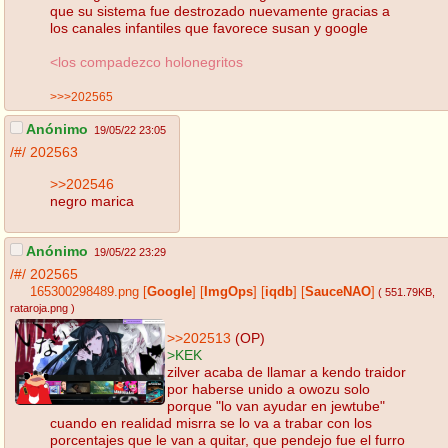
que su sistema fue destrozado nuevamente gracias a
los canales infantiles que favorece susan y google
<los compadezco holonegritos
>>>202565
Anónimo
19/05/22 23:05
/#/
202563
>>202546
negro marica
Anónimo
19/05/22 23:29
/#/
202565
165300298489.png
[
Google
]
[
ImgOps
]
[
iqdb
]
[
SauceNAO
]
( 551.79KB
,
rataroja.png
)
>>202513
(OP)
>KEK
zilver acaba de llamar a kendo traidor
por haberse unido a owozu solo
porque "lo van ayudar en jewtube"
cuando en realidad misrra se lo va a trabar con los
porcentajes que le van a quitar, que pendejo fue el furro