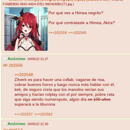
F3ABEB0D-5842-44D4-97E1-99D4040B1271.jpg
)
Por qué ves a Himea negrito?
Por qué contrataste a Himea, Akira?
>>>202559
>>>202560
Anónimo
19/05/22 21:27
/#/
202556
>>202548
Zilverk es para hacer una collab, cagarse de risa,
cobrar buenos horos y luego nunca más hablar con él,
kek, de seguro creía que los manolos serían sus
amigos y harían rolplay con el por siempre, pobre rata
que siga siendo numeroputo, algún día
en 100 años
superará a la tiburona
>>>202557
>>>202562
Anónimo
19/05/22 21:30