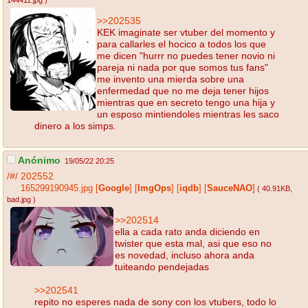
144411.jpg
)
>>202535
KEK imaginate ser vtuber del momento y
para callarles el hocico a todos los que
me dicen "hurrr no puedes tener novio ni
pareja ni nada por que somos tus fans"
me invento una mierda sobre una
enfermedad que no me deja tener hijos
mientras que en secreto tengo una hija y
un esposo mintiendoles mientras les saco
dinero a los simps.
Anónimo
19/05/22 20:25
/#/
202552
165299190945.jpg
[
Google
]
[
ImgOps
]
[
iqdb
]
[
SauceNAO
]
( 40.91KB
,
bad.jpg
)
>>202514
ella a cada rato anda diciendo en
twister que esta mal, asi que eso no
es novedad, incluso ahora anda
tuiteando pendejadas
>>202541
repito no esperes nada de sony con los vtubers, todo lo