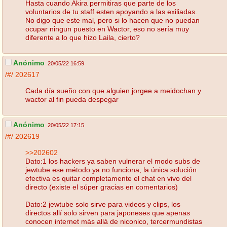
Hasta cuando Akira permitiras que parte de los
voluntarios de tu staff esten apoyando a las exiliadas.
No digo que este mal, pero si lo hacen que no puedan
ocupar ningun puesto en Wactor, eso no sería muy
diferente a lo que hizo Laila, cierto?
Anónimo
20/05/22 16:59
/#/
202617
Cada día sueño con que alguien jorgee a meidochan y
wactor al fin pueda despegar
Anónimo
20/05/22 17:15
/#/
202619
>>202602
Dato:1 los hackers ya saben vulnerar el modo subs de
jewtube ese método ya no funciona, la única solución
efectiva es quitar completamente el chat en vivo del
directo (existe el súper gracias en comentarios)
Dato:2 jewtube solo sirve para videos y clips, los
directos allí solo sirven para japoneses que apenas
conocen internet más allá de niconico, tercermundistas