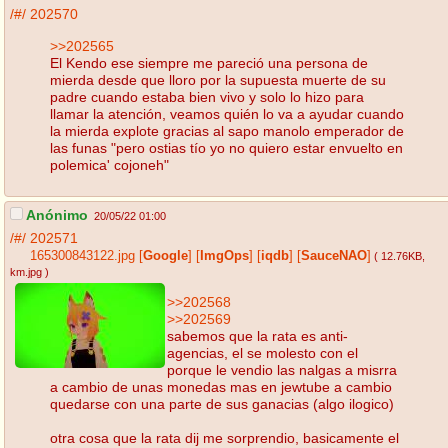
/#/
202570
>>202565
El Kendo ese siempre me pareció una persona de
mierda desde que lloro por la supuesta muerte de su
padre cuando estaba bien vivo y solo lo hizo para
llamar la atención, veamos quién lo va a ayudar cuando
la mierda explote gracias al sapo manolo emperador de
las funas "pero ostias tío yo no quiero estar envuelto en
polemica' cojoneh"
Anónimo
20/05/22 01:00
/#/
202571
165300843122.jpg
[
Google
]
[
ImgOps
]
[
iqdb
]
[
SauceNAO
]
( 12.76KB
,
km.jpg
)
>>202568
>>202569
sabemos que la rata es anti-
agencias, el se molesto con el
porque le vendio las nalgas a misrra
a cambio de unas monedas mas en jewtube a cambio
quedarse con una parte de sus ganacias (algo ilogico)
otra cosa que la rata dij me sorprendio, basicamente el