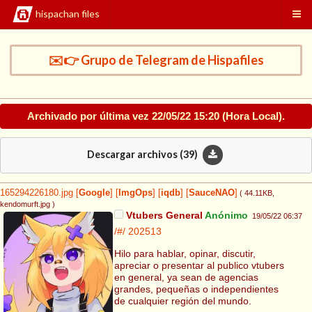
hispachan files
✉️👉 Grupo de Telegram de Hispafiles
Archivado por última vez
22/05/22 15:20
(Hora Local).
Descargar archivos (
39
)
165294226180.jpg
[
Google
]
[
ImgOps
]
[
iqdb
]
[
SauceNAO
]
( 44.11KB
,
kendomurft.jpg
)
Vtubers General
Anónimo
19/05/22 06:37
/#/
202513
Hilo para hablar, opinar, discutir,
apreciar o presentar al publico vtubers
en general, ya sean de agencias
grandes, pequeñas o independientes
de cualquier región del mundo.