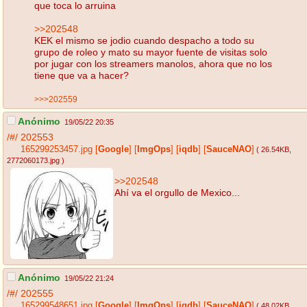
que toca lo arruina
>>202548
KEK el mismo se jodio cuando despacho a todo su
grupo de roleo y mato su mayor fuente de visitas solo
por jugar con los streamers manolos, ahora que no los
tiene que va a hacer?
>>>202559
Anónimo
19/05/22 20:35
/#/
202553
165299253457.jpg
[
Google
]
[
ImgOps
]
[
iqdb
]
[
SauceNAO
]
( 26.54KB
,
2772060173.jpg
)
>>202548
Ahí va el orgullo de Mexico...
Anónimo
19/05/22 21:24
/#/
202555
165299548651.jpg
[
Google
]
[
ImgOps
]
[
iqdb
]
[
SauceNAO
]
( 48.02KB
,