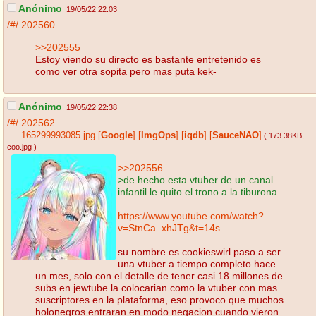
Anónimo
19/05/22 22:03
/#/
202560
>>202555
Estoy viendo su directo es bastante entretenido es
como ver otra sopita pero mas puta kek-
Anónimo
19/05/22 22:38
/#/
202562
165299993085.jpg
[
Google
]
[
ImgOps
]
[
iqdb
]
[
SauceNAO
]
( 173.38KB
,
coo.jpg
)
>>202556
>de hecho esta vtuber de un canal
infantil le quito el trono a la tiburona
https://www.youtube.com/watch?
v=StnCa_xhJTg&t=14s
su nombre es cookieswirl paso a ser
una vtuber a tiempo completo hace
un mes, solo con el detalle de tener casi 18 millones de
subs en jewtube la colocarian como la vtuber con mas
suscriptores en la plataforma, eso provoco que muchos
holonegros entraran en modo negacion cuando vieron