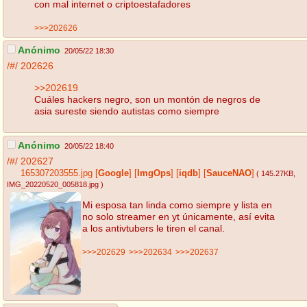
con mal internet o criptoestafadores
>>>202626
Anónimo
20/05/22 18:30
/#/
202626
>>202619
Cuáles hackers negro, son un montón de negros de
asia sureste siendo autistas como siempre
Anónimo
20/05/22 18:40
/#/
202627
165307203555.jpg
[
Google
]
[
ImgOps
]
[
iqdb
]
[
SauceNAO
]
( 145.27KB
,
IMG_20220520_005818.jpg
)
Mi esposa tan linda como siempre y lista en
no solo streamer en yt únicamente, así evita
a los antivtubers le tiren el canal.
>>>202629
>>>202634
>>>202637