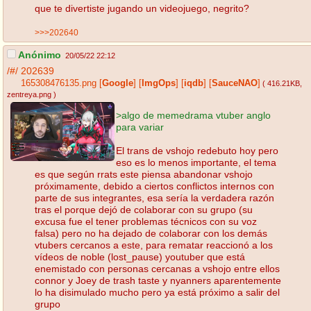
que te divertiste jugando un videojuego, negrito?
>>>202640
Anónimo
20/05/22 22:12
/#/
202639
165308476135.png
[
Google
]
[
ImgOps
]
[
iqdb
]
[
SauceNAO
]
( 416.21KB
,
zentreya.png
)
>algo de memedrama vtuber anglo
para variar
El trans de vshojo redebuto hoy pero
eso es lo menos importante, el tema
es que según rrats este piensa abandonar vshojo
próximamente, debido a ciertos conflictos internos con
parte de sus integrantes, esa sería la verdadera razón
tras el porque dejó de colaborar con su grupo (su
excusa fue el tener problemas técnicos con su voz
falsa) pero no ha dejado de colaborar con los demás
vtubers cercanos a este, para rematar reaccionó a los
vídeos de noble (lost_pause) youtuber que está
enemistado con personas cercanas a vshojo entre ellos
connor y Joey de trash taste y nyanners aparentemente
lo ha disimulado mucho pero ya está próximo a salir del
grupo