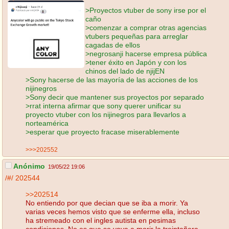
>Proyectos vtuber de sony irse por el
caño
>comenzar a comprar otras agencias
vtubers pequeñas para arreglar
cagadas de ellos
>negrosanji hacerse empresa pública
>tener éxito en Japón y con los
chinos del lado de njijEN
>Sony hacerse de las mayoría de las acciones de los
nijinegros
>Sony decir que mantener sus proyectos por separado
>rrat interna afirmar que sony querer unificar su
proyecto vtuber con los nijinegros para llevarlos a
norteamérica
>esperar que proyecto fracase miserablemente
>>>202552
Anónimo
19/05/22 19:06
/#/
202544
>>202514
No entiendo por que decian que se iba a morir. Ya
varias veces hemos visto que se enferme ella, incluso
ha stremeado con el ingles autista en pesimas
condiciones. No es que se vaya a morir la treintañera,