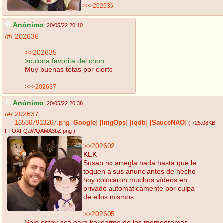
>>>202636
Anónimo
20/05/22 20:10
/#/
202636
>>202635
>culona favorita del chon
Muy buenas tetas por cierto
>>>202637
Anónimo
20/05/22 20:38
/#/
202637
165307913267.png
[
Google
]
[
ImgOps
]
[
iqdb
]
[
SauceNAO
]
( 725.08KB
,
FTOXFQaWQAMA3bZ.png
)
>>202602
KEK
Susan no arregla nada hasta que le
toquen a sus anunciantes de hecho
hoy colocaron muchos vídeos en
privado automáticamente por culpa
de ellos mismos
>>202605
Solo estoy acá para kekearme de los memedramas