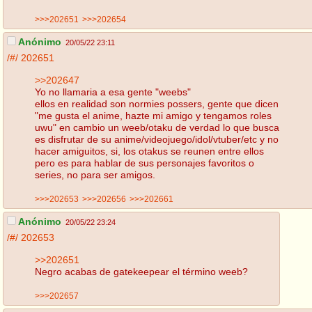
>>>202651
>>>202654
Anónimo
20/05/22 23:11
/#/
202651
>>202647
Yo no llamaria a esa gente "weebs"
ellos en realidad son normies possers, gente que dicen
"me gusta el anime, hazte mi amigo y tengamos roles
uwu" en cambio un weeb/otaku de verdad lo que busca
es disfrutar de su anime/videojuego/idol/vtuber/etc y no
hacer amiguitos, si, los otakus se reunen entre ellos
pero es para hablar de sus personajes favoritos o
series, no para ser amigos.
>>>202653
>>>202656
>>>202661
Anónimo
20/05/22 23:24
/#/
202653
>>202651
Negro acabas de gatekeepear el término weeb?
>>>202657