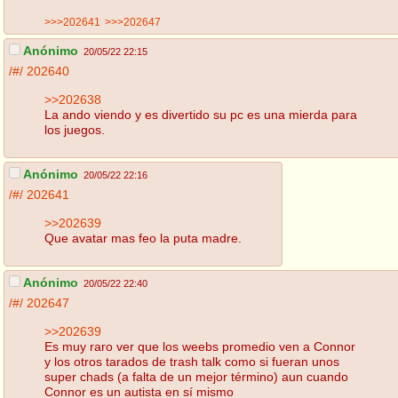
>>>202641
>>>202647
Anónimo
20/05/22 22:15
/#/
202640
>>202638
La ando viendo y es divertido su pc es una mierda para
los juegos.
Anónimo
20/05/22 22:16
/#/
202641
>>202639
Que avatar mas feo la puta madre.
Anónimo
20/05/22 22:40
/#/
202647
>>202639
Es muy raro ver que los weebs promedio ven a Connor
y los otros tarados de trash talk como si fueran unos
super chads (a falta de un mejor término) aun cuando
Connor es un autista en sí mismo