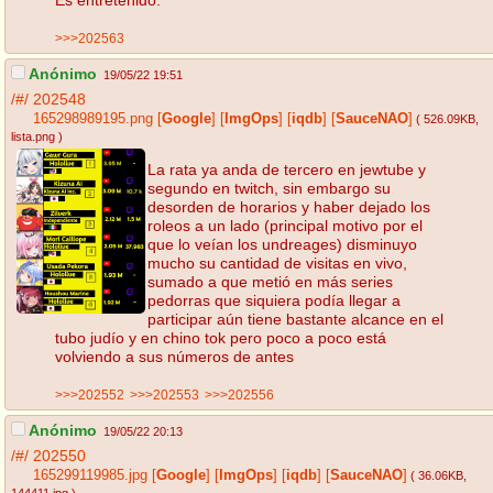
>>>202563
Anónimo
19/05/22 19:51
/#/
202548
165298989195.png
[
Google
]
[
ImgOps
]
[
iqdb
]
[
SauceNAO
]
( 526.09KB
,
lista.png
)
La rata ya anda de tercero en jewtube y
segundo en twitch, sin embargo su
desorden de horarios y haber dejado los
roleos a un lado (principal motivo por el
que lo veían los undreages) disminuyo
mucho su cantidad de visitas en vivo,
sumado a que metió en más series
pedorras que siquiera podía llegar a
participar aún tiene bastante alcance en el
tubo judío y en chino tok pero poco a poco está
volviendo a sus números de antes
>>>202552
>>>202553
>>>202556
Anónimo
19/05/22 20:13
/#/
202550
165299119985.jpg
[
Google
]
[
ImgOps
]
[
iqdb
]
[
SauceNAO
]
( 36.06KB
,