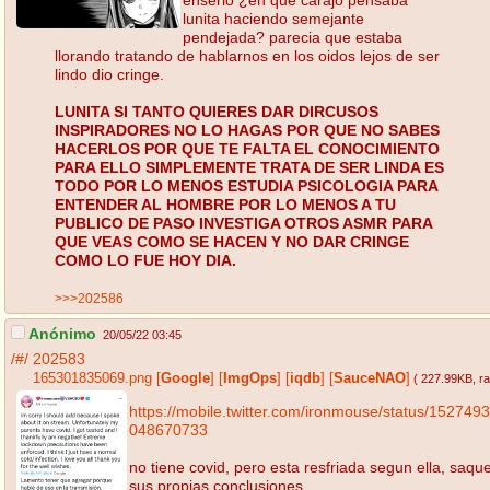
lunita haciendo semejante
pendejada? parecia que estaba
llorando tratando de hablarnos en los oidos lejos de ser
lindo dio cringe.
LUNITA SI TANTO QUIERES DAR DIRCUSOS
INSPIRADORES NO LO HAGAS POR QUE NO SABES
HACERLOS POR QUE TE FALTA EL CONOCIMIENTO
PARA ELLO SIMPLEMENTE TRATA DE SER LINDA ES
TODO POR LO MENOS ESTUDIA PSICOLOGIA PARA
ENTENDER AL HOMBRE POR LO MENOS A TU
PUBLICO DE PASO INVESTIGA OTROS ASMR PARA
QUE VEAS COMO SE HACEN Y NO DAR CRINGE
COMO LO FUE HOY DIA.
>>>202586
Anónimo
20/05/22 03:45
/#/
202583
165301835069.png
[
Google
]
[
ImgOps
]
[
iqdb
]
[
SauceNAO
]
( 227.99KB
, r
https://mobile.twitter.com/ironmouse/status/152749
048670733
no tiene covid, pero esta resfriada segun ella, saqu
sus propias conclusiones