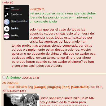
idolj.png
)
>>202571
>el negro que se meta a una agencia vtuber
fuera de las posicionadas emn internet es
un completo idiota
solo hay que ver el caso de todas las
agencias vtubers chicas este año, fuera de
la agencia judia, todas estan pasando por
crisis, las agencias del lado anglo han
tenido problemas algunas siendo comprada por otras
corpos o simplemente estan desapareciendo, wactor
quieran o no depende de china el dia que se acabe esa
sociedad adios, owozu talvez tenga dinero por ahora
pero que haran cuando se les acabe el dinero? se iran
y con ellos casi todos sus vtubers
Anónimo
20/05/22 03:43
/#/
202582
165301819459.png
[
Google
]
[
ImgOps
]
[
iqdb
]
[
SauceNAO
]
( 366.28KB
,
234234234324.png
)
Cristo santisimo lunita hizo un ASMR
hoy y estuvo de la mierda pero
enserio ¿en que carajo pensaba