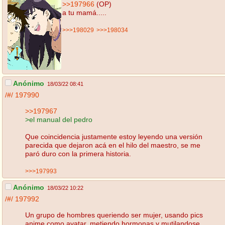
>>197966
(OP)
a tu mamá.....
>>>198029
>>>198034
Anónimo
18/03/22 08:41
/#/
197990
>>197967
>el manual del pedro
Que coincidencia justamente estoy leyendo una versión
parecida que dejaron acá en el hilo del maestro, se me
paró duro con la primera historia.
>>>197993
Anónimo
18/03/22 10:22
/#/
197992
Un grupo de hombres queriendo ser mujer, usando pics
anime como avatar, metiendo hormonas y mutilandose