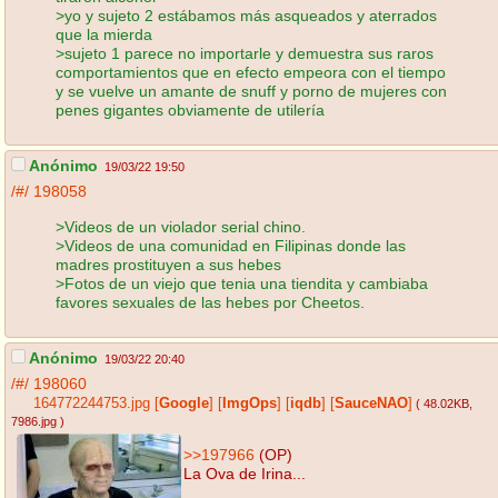
>yo y sujeto 2 estábamos más asqueados y aterrados
que la mierda
>sujeto 1 parece no importarle y demuestra sus raros
comportamientos que en efecto empeora con el tiempo
y se vuelve un amante de snuff y porno de mujeres con
penes gigantes obviamente de utilería
Anónimo
19/03/22 19:50
/#/
198058
>Videos de un violador serial chino.
>Videos de una comunidad en Filipinas donde las
madres prostituyen a sus hebes
>Fotos de un viejo que tenia una tiendita y cambiaba
favores sexuales de las hebes por Cheetos.
Anónimo
19/03/22 20:40
/#/
198060
164772244753.jpg
[
Google
]
[
ImgOps
]
[
iqdb
]
[
SauceNAO
]
( 48.02KB
,
7986.jpg
)
>>197966
(OP)
La Ova de Irina...