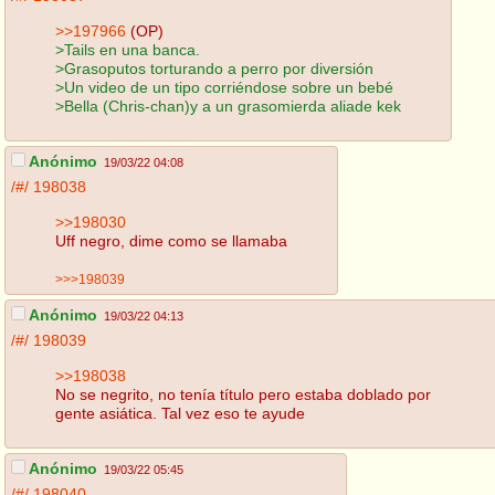
>>197966
(OP)
>Tails en una banca.
>Grasoputos torturando a perro por diversión
>Un video de un tipo corriéndose sobre un bebé
>Bella (Chris-chan)y a un grasomierda aliade kek
Anónimo
19/03/22 04:08
/#/
198038
>>198030
Uff negro, dime como se llamaba
>>>198039
Anónimo
19/03/22 04:13
/#/
198039
>>198038
No se negrito, no tenía título pero estaba doblado por
gente asiática. Tal vez eso te ayude
Anónimo
19/03/22 05:45
/#/
198040