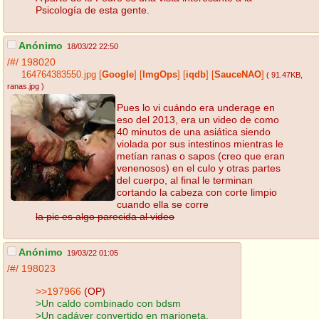
Psicología de esta gente.
Anónimo
18/03/22 22:50
/#/
198020
164764383550.jpg
[
Google
]
[
ImgOps
]
[
iqdb
]
[
SauceNAO
]
( 91.47KB
,
ranas.jpg
)
Pues lo vi cuándo era underage en
eso del 2013, era un video de como
40 minutos de una asiática siendo
violada por sus intestinos mientras le
metían ranas o sapos (creo que eran
venenosos) en el culo y otras partes
del cuerpo, al final le terminan
cortando la cabeza con corte limpio
cuando ella se corre
la pic es algo parecida al video
Anónimo
19/03/22 01:05
/#/
198023
>>197966
(OP)
>Un caldo combinado con bdsm
>Un cadáver convertido en marioneta.