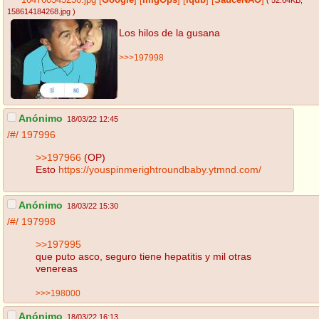
164760345236.jpg
[
Google
]
[
ImgOps
]
[
iqdb
]
[
SauceNAO
]
( 52.64KB
,
158614184268.jpg
)
Los hilos de la gusana
>>>197998
Anónimo
18/03/22 12:45
/#/
197996
>>197966
(OP)
Esto
https://youspinmerightroundbaby.ytmnd.com/
Anónimo
18/03/22 15:30
/#/
197998
>>197995
que puto asco, seguro tiene hepatitis y mil otras
venereas
>>>198000
Anónimo
18/03/22 16:13