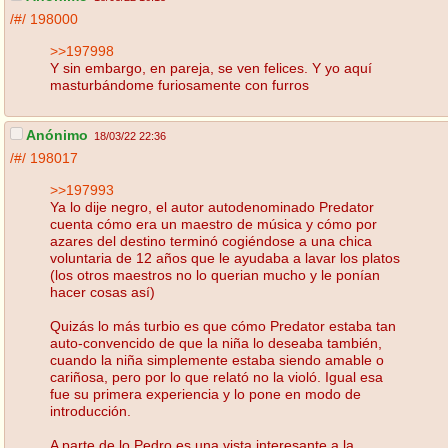
/#/
198000
>>197998
Y sin embargo, en pareja, se ven felices. Y yo aquí
masturbándome furiosamente con furros
Anónimo
18/03/22 22:36
/#/
198017
>>197993
Ya lo dije negro, el autor autodenominado Predator
cuenta cómo era un maestro de música y cómo por
azares del destino terminó cogiéndose a una chica
voluntaria de 12 años que le ayudaba a lavar los platos
(los otros maestros no lo querian mucho y le ponían
hacer cosas así)
Quizás lo más turbio es que cómo Predator estaba tan
auto-convencido de que la niña lo deseaba también,
cuando la niña simplemente estaba siendo amable o
cariñosa, pero por lo que relató no la violó. Igual esa
fue su primera experiencia y lo pone en modo de
introducción.
A parte de lo Pedro es una vista interesante a la