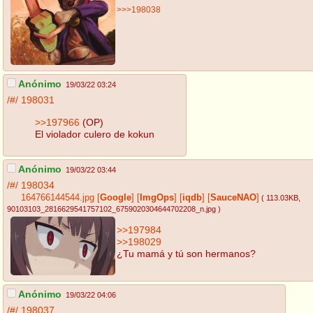
>>>198038
Anónimo
19/03/22 03:24
/#/
198031
>>197966
(OP)
El violador culero de kokun
Anónimo
19/03/22 03:44
/#/
198034
164766144544.jpg
[
Google
]
[
ImgOps
]
[
iqdb
]
[
SauceNAO
]
( 113.03KB
,
90103103_2816629541757102_6759020304644702208_n.jpg
)
>>197984
>>198029
¿Tu mamá y tú son hermanos?
Anónimo
19/03/22 04:06
/#/
198037