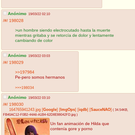
Anónimo
19/03/22 02:10
/#/
198028
>un hombre siendo electrocutado hasta la muerte
mientras gritaba y se retorcía de dolor y lentamente
cambiando de color
Anónimo
19/03/22 03:03
/#/
198029
>>197984
Pe-pero somos hermanos
>>>198034
Anónimo
19/03/22 03:10
/#/
198030
164765941243.jpg
[
Google
]
[
ImgOps
]
[
iqdb
]
[
SauceNAO
]
( 34.54KB
,
FB40AC12-F0B2-44A6-A1B4-62D8E88042FD.jpg
)
Un fan animación de Hilda que
contenía gore y porno