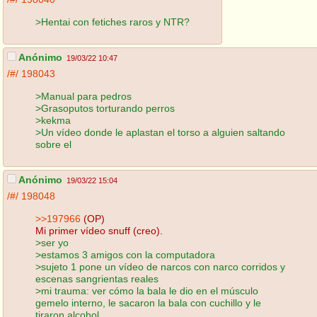
>Hentai con fetiches raros y NTR?
Anónimo
19/03/22 10:47
/#/
198043
>Manual para pedros
>Grasoputos torturando perros
>kekma
>Un vídeo donde le aplastan el torso a alguien saltando
sobre el
Anónimo
19/03/22 15:04
/#/
198048
>>197966
(OP)
Mi primer vídeo snuff (creo).
>ser yo
>estamos 3 amigos con la computadora
>sujeto 1 pone un vídeo de narcos con narco corridos y
escenas sangrientas reales
>mi trauma: ver cómo la bala le dio en el músculo
gemelo interno, le sacaron la bala con cuchillo y le
tiraron alcohol