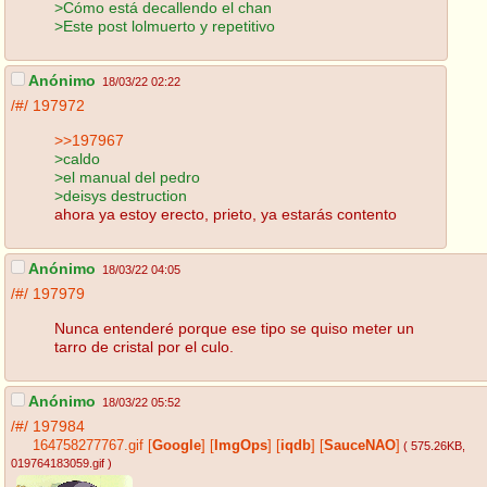
>Cómo está decallendo el chan
>Este post lolmuerto y repetitivo
Anónimo
18/03/22 02:22
/#/
197972
>>197967
>caldo
>el manual del pedro
>deisys destruction
ahora ya estoy erecto, prieto, ya estarás contento
Anónimo
18/03/22 04:05
/#/
197979
Nunca entenderé porque ese tipo se quiso meter un
tarro de cristal por el culo.
Anónimo
18/03/22 05:52
/#/
197984
164758277767.gif
[
Google
]
[
ImgOps
]
[
iqdb
]
[
SauceNAO
]
( 575.26KB
,
019764183059.gif
)