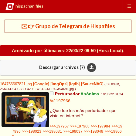
hispachan files
✉️👉 Grupo de Telegram de Hispafiles
Archivado por última vez
22/03/22 09:50
(Hora Local).
Descargar archivos (
7
)
164756667821.jpg
[
Google
]
[
ImgOps
]
[
iqdb
]
[
SauceNAO
]
( 36.09KB
,
25AC6D54-C66D-4206-B7F4-C6F19CA5A69F.jpg
)
Perturbador
Anónimo
18/03/22 01:24
/#/
197966
¿Que fue los más perturbador que
viste en internet?
>>>197967
>>>197968
>>>197984
>>>19
7996
>>>198023
>>>198031
>>>198037
>>>198048
>>>19806