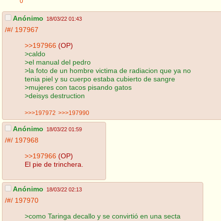
0
Anónimo
18/03/22 01:43
/#/
197967
>>197966
(OP)
>caldo
>el manual del pedro
>la foto de un hombre victima de radiacion que ya no
tenia piel y su cuerpo estaba cubierto de sangre
>mujeres con tacos pisando gatos
>deisys destruction
>>>197972
>>>197990
Anónimo
18/03/22 01:59
/#/
197968
>>197966
(OP)
El pie de trinchera.
Anónimo
18/03/22 02:13
/#/
197970
>como Taringa decallo y se convirtió en una secta