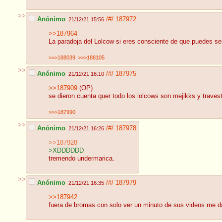
>>
Anónimo
/#/
187972
21/12/21 15:56
>>187964
La paradoja del Lolcow si eres consciente de que puedes ser
>>>188039
>>>188105
>>
Anónimo
/#/
187975
21/12/21 16:10
>>187909
(OP)
se dieron cuenta quer todo los lolcows son mejikks y travest
>>>187990
>>
Anónimo
/#/
187978
21/12/21 16:26
>>187928
>XDDDDDD
tremendo undermarica.
>>
Anónimo
/#/
187979
21/12/21 16:35
>>187942
fuera de bromas con solo ver un minuto de sus videos me d