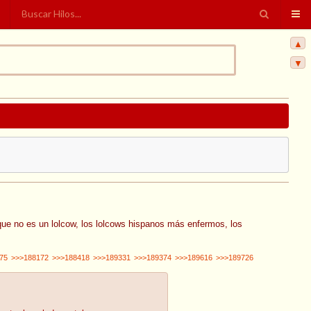
▲
▼
que no es un lolcow, los lolcows hispanos más enfermos, los
75
>>>188172
>>>188418
>>>189331
>>>189374
>>>189616
>>>189726