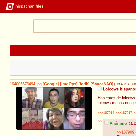
hispachan files
164005676494.jpg
[
Google
]
[
ImgOps
]
[
iqdb
]
[
SauceNAO
]
( 13.48KB
, 30
Lolcows hispano
Hablemos de lolcows h
lolcows menos cringe
>>>187914
>>>187917
>
>>
Anónimo
21/1
>>187909