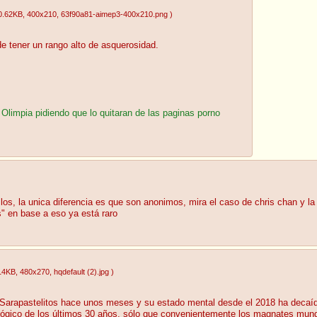
0.62KB
, 400x210
, 63f90a81-aimep3-400x210.png
)
e tener un rango alto de asquerosidad.
y Olimpia pidiendo que lo quitaran de las paginas porno
s, la unica diferencia es que son anonimos, mira el caso de chris chan y la 
" en base a eso ya está raro
14KB
, 480x270
, hqdefault (2).jpg
)
e Sarapastelitos hace unos meses y su estado mental desde el 2018 ha decaí
lógico de los últimos 30 años, sólo que convenientemente los magnates mundia