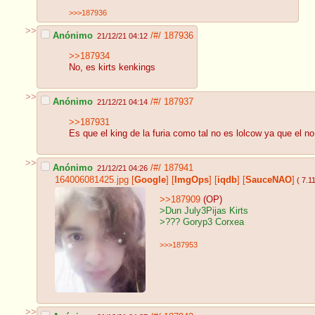
>>>187936
>>
Anónimo
/#/
187936
21/12/21 04:12
>>187934
No, es kirts kenkings
>>
Anónimo
/#/
187937
21/12/21 04:14
>>187931
Es que el king de la furia como tal no es lolcow ya que el 
>>
Anónimo
/#/
187941
21/12/21 04:26
164006081425.jpg
[
Google
]
[
ImgOps
]
[
iqdb
]
[
SauceNAO
]
( 7.1
>>187909
(OP)
>Dun July3Pijas Kirts
>??? Goryp3 Corxea
>>>187953
>>