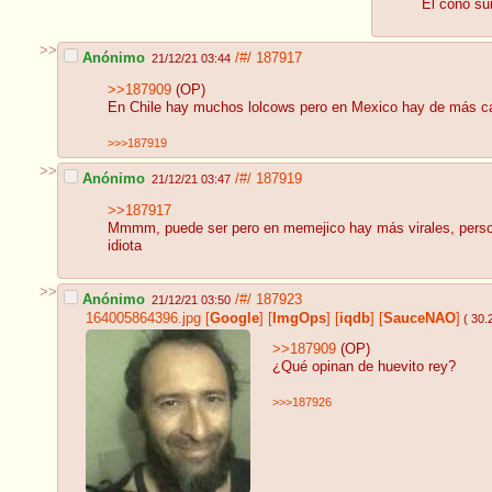
El cono su
>>
Anónimo
/#/
187917
21/12/21 03:44
>>187909
(OP)
En Chile hay muchos lolcows pero en Mexico hay de más ca
>>>187919
>>
Anónimo
/#/
187919
21/12/21 03:47
>>187917
Mmmm, puede ser pero en memejico hay más virales, persona
idiota
>>
Anónimo
/#/
187923
21/12/21 03:50
164005864396.jpg
[
Google
]
[
ImgOps
]
[
iqdb
]
[
SauceNAO
]
( 30.
>>187909
(OP)
¿Qué opinan de huevito rey?
>>>187926