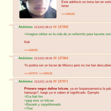
Este adefecio se toma tan en seri
tener.
>>>188183
>>
Anónimo
/#/
187959
21/12/21 08:12
>Imagina orbitar en la vida de un enfermito para hacerte sent
Kek
>>>188035
>>
Anónimo
/#/
187964
21/12/21 09:26
Yo podría ser un locow de México pero no me han descubier
>>>187972
>>>188105
>>
Anónimo
/#/
187971
21/12/21 14:33
Primero negro define lolcow
, ya en hispanoamerica la pal
hartazgo?, luego ya ni saben el significado. Ejemplo
>Era bait bro
>jajaj eres un lolcow
>Basado y rojopildoreado
>Thot