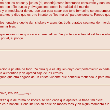
nto con los narcos y judíos (si, enserio) están intentando censurarle y son lo
ams son sólo quejas y divagaciones sobre la maldad del mundo.
 y el modulador de voz que usa para sacar ese tono femenino se descompuso
sa voz y dice que es otro intento de "los malos" para censurarle. Parece qu
os, enablers que le dan shekels y atención, trolls baratos spameando mier
rminar bien.
congolombiano tranny y sacó su memelibro. Según tengo entendido él ha dejado
 por él, supongo.
finición a prueba de todo. Yo diría que es alguien cuyo comportamiento excede
 autocrítica y de aprendizaje de los errores.
guna que otra cagada de un chiste viviente que continúa metiendo la pata má
.58KB
, 178x157
, ___.png
)
zzz que de forma no irónica se ríen cada que aparece la frase "mi ciela".
aré es a nancul. Tiene incluso su serie de monos feos y en algún momento fu