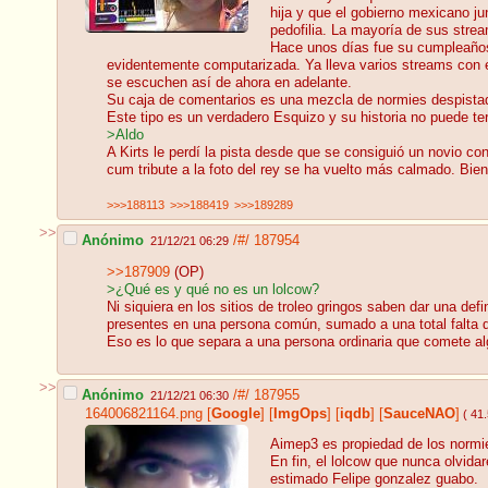
hija y que el gobierno mexicano ju
pedofilia. La mayoría de sus stre
Hace unos días fue su cumpleaños
evidentemente computarizada. Ya lleva varios streams con e
se escuchen así de ahora en adelante.
Su caja de comentarios es una mezcla de normies despistad
Este tipo es un verdadero Esquizo y su historia no puede te
>Aldo
A Kirts le perdí la pista desde que se consiguió un novio 
cum tribute a la foto del rey se ha vuelto más calmado. Bien
>>>188113
>>>188419
>>>189289
>>
Anónimo
/#/
187954
21/12/21 06:29
>>187909
(OP)
>¿Qué es y qué no es un lolcow?
Ni siquiera en los sitios de troleo gringos saben dar una de
presentes en una persona común, sumado a una total falta de
Eso es lo que separa a una persona ordinaria que comete al
>>
Anónimo
/#/
187955
21/12/21 06:30
164006821164.png
[
Google
]
[
ImgOps
]
[
iqdb
]
[
SauceNAO
]
( 41
Aimep3 es propiedad de los normie
En fin, el lolcow que nunca olvid
estimado Felipe gonzalez guabo.