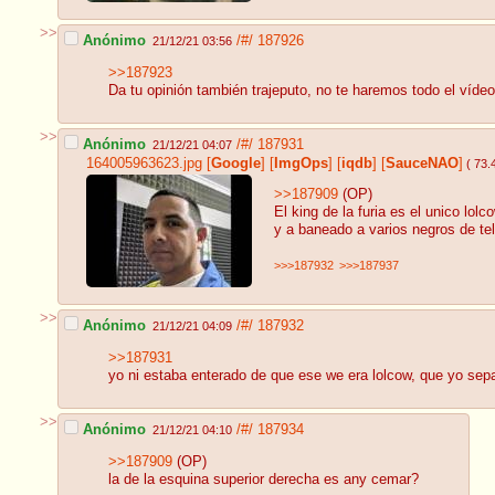
>>
Anónimo
/#/
187926
21/12/21 03:56
>>187923
Da tu opinión también trajeputo, no te haremos todo el vídeo
>>
Anónimo
/#/
187931
21/12/21 04:07
164005963623.jpg
[
Google
]
[
ImgOps
]
[
iqdb
]
[
SauceNAO
]
( 73.
>>187909
(OP)
El king de la furia es el unico l
y a baneado a varios negros de te
>>>187932
>>>187937
>>
Anónimo
/#/
187932
21/12/21 04:09
>>187931
yo ni estaba enterado de que ese we era lolcow, que yo sepa
>>
Anónimo
/#/
187934
21/12/21 04:10
>>187909
(OP)
la de la esquina superior derecha es any cemar?