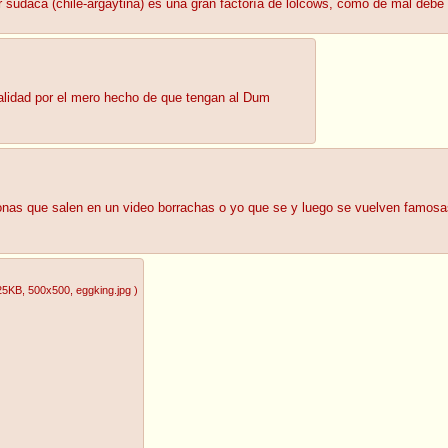
r sudaca (chile-argaytina) es una gran factoría de lolcows, como de mal debe
lidad por el mero hecho de que tengan al Dum
s que salen en un video borrachas o yo que se y luego se vuelven famosas
25KB
, 500x500
, eggking.jpg
)