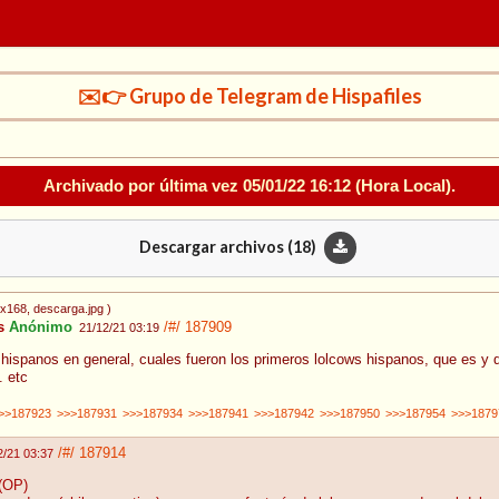
✉️👉 Grupo de Telegram de Hispafiles
Archivado por última vez
05/01/22 16:12
(Hora Local).
Descargar archivos (
18
)
0x168
, descarga.jpg
)
s
Anónimo
/#/
187909
21/12/21 03:19
ispanos en general, cuales fueron los primeros lolcows hispanos, que es y 
. etc
>>187923
>>>187931
>>>187934
>>>187941
>>>187942
>>>187950
>>>187954
>>>1879
/#/
187914
2/21 03:37
(OP)