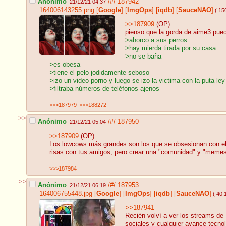
Anónimo
/#/
187942
21/12/21 04:37
164006143255.png
[
Google
]
[
ImgOps
]
[
iqdb
]
[
SauceNAO
]
( 15
>>187909
(OP)
pienso que la gorda de aime3 pued
>ahorco a sus perros
>hay mierda tirada por su casa
>no se baña
>es obesa
>tiene el pelo jodidamente seboso
>izo un video porno y luego se izo la victima con la puta le
>filtraba números de teléfonos ajenos
>>>187979
>>>188272
>>
Anónimo
/#/
187950
21/12/21 05:04
>>187909
(OP)
Los lowcows más grandes son los que se obsesionan con ello
risas con tus amigos, pero crear una "comunidad" y "memes
>>>187984
>>
Anónimo
/#/
187953
21/12/21 06:19
164006755448.jpg
[
Google
]
[
ImgOps
]
[
iqdb
]
[
SauceNAO
]
( 40.
>>187941
Recién volví a ver los streams d
sociales y cualquier avance tecno