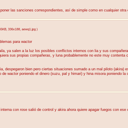
poner las sanciones correspondientes, así de simple como en cualquier otra
65KB
, 336x188
, aewq1.jpg
)
oblemas para wactor
ila, ya salen a la luz los posibles conflictos internos con lia y sus compañe
quiera sus propias compañeras, y luna probablemente no este muy contenta co
ncia, despegaron bien pero ciertas situaciones sumado a un mal piloto (akira
o de wactor poniendo el dinero (suzu, pal y himari) y hina misora poniendo l
interna con rose salió de control y akira ahora quiere apagar fuegos con es