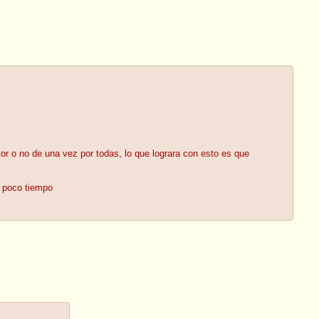
tor o no de una vez por todas, lo que lograra con esto es que
n poco tiempo