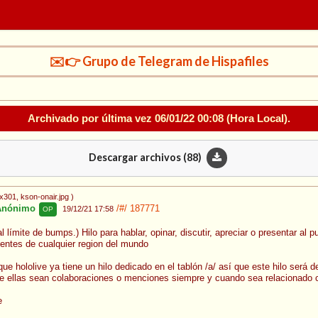
✉️👉 Grupo de Telegram de Hispafiles
Archivado por última vez
06/01/22 00:08
(Hora Local).
Descargar archivos (
88
)
6x301
, kson-onair.jpg
)
nónimo
/#/
187771
19/12/21 17:58
OP
al límite de bumps.) Hilo para hablar, opinar, discutir, apreciar o presentar a
entes de cualquier region del mundo
ue hololive ya tiene un hilo dedicado en el tablón /a/ así que este hilo será 
e ellas sean colaboraciones o menciones siempre y cuando sea relacionado co
e