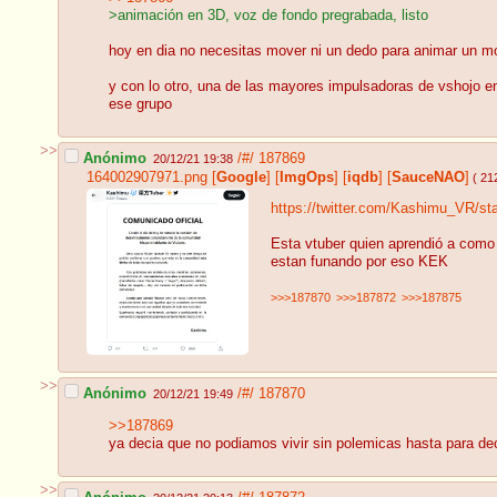
>animación en 3D, voz de fondo pregrabada, listo
hoy en dia no necesitas mover ni un dedo para animar un mod
y con lo otro, una de las mayores impulsadoras de vshojo en
ese grupo
>>
Anónimo
/#/
187869
20/12/21 19:38
164002907971.png
[
Google
]
[
ImgOps
]
[
iqdb
]
[
SauceNAO
]
( 21
https://twitter.com/Kashimu_VR/s
Esta vtuber quien aprendió a como l
estan funando por eso KEK
>>>187870
>>>187872
>>>187875
>>
Anónimo
/#/
187870
20/12/21 19:49
>>187869
ya decia que no podiamos vivir sin polemicas hasta para dec
>>