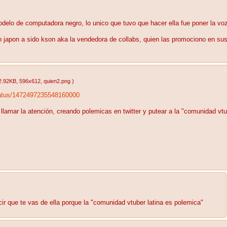
elo de computadora negro, lo unico que tuvo que hacer ella fue poner la voz d
 japon a sido kson aka la vendedora de collabs, quien las promociono en sus 
2.92KB
, 596x612
, quien2.png
)
tatus/1472497235548160000
lamar la atención, creando polemicas en twitter y putear a la "comunidad vtu
ir que te vas de ella porque la "comunidad vtuber latina es polemica"