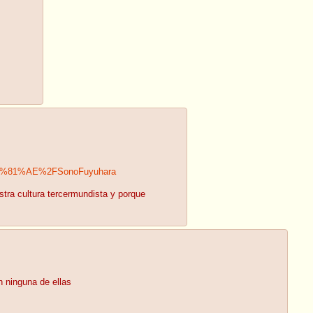
3%81%AE%2FSonoFuyuhara
tra cultura tercermundista y porque
n ninguna de ellas