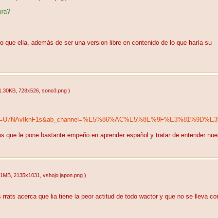
ura?
 que ella, además de ser una version libre en contenido de lo que haría su
1.30KB
, 728x526
, sono3.png
)
tch?v=U7NAvIknF1s&ab_channel=%E5%86%AC%E5%8E%9F%E3%81%9D%E
s que le pone bastante empeño en aprender español y tratar de entender nues
21MB
, 2135x1031
, vshojo japon.png
)
 rrats acerca que lia tiene la peor actitud de todo wactor y que no se lleva co