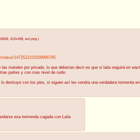
.06KB
, 410x498
, wct.png
)
n/status/1472522101839990785
 las manden por privado, lo que deberían decir es que si laila seguirá en wac
otras partes y con mas nivel de ruido
lo destruye con los pies, si siguen así les vendra una verdadera tormenta e
mandarse esa tremenda cagada con Laila