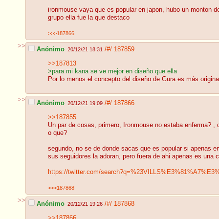
ironmouse vaya que es popular en japon, hubo un monton de 
grupo ella fue la que destaco
>>>187866
>>
Anónimo
/#/
187859
20/12/21 18:31
>>187813
>para mi kana se ve mejor en diseño que ella
Por lo menos el concepto del diseño de Gura es más origin
>>
Anónimo
/#/
187866
20/12/21 19:09
>>187855
Un par de cosas, primero, Ironmouse no estaba enferma? , 
o que?
segundo, no se de donde sacas que es popular si apenas en
sus seguidores la adoran, pero fuera de ahi apenas es una c
https://twitter.com/search?q=%23VILLS%E3%81%A7
>>>187868
>>
Anónimo
/#/
187868
20/12/21 19:26
>>187866