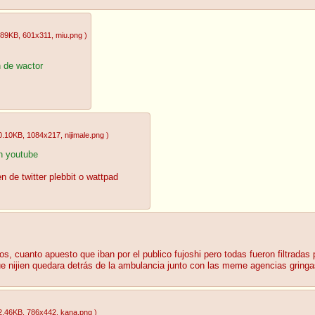
.89KB
, 601x311
, miu.png
)
n de wactor
0.10KB
, 1084x217
, nijimale.png
)
en youtube
n de twitter plebbit o wattpad
ros, cuanto apuesto que iban por el publico fujoshi pero todas fueron filtrada
ue nijien quedara detrás de la ambulancia junto con las meme agencias gring
2.46KB
, 786x442
, kana.png
)