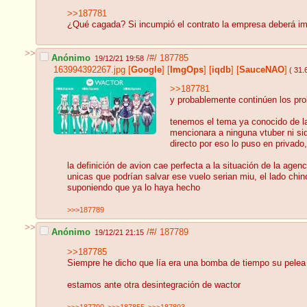
>>187781
¿Qué cagada? Si incumpió el contrato la empresa deberá im
>>
Anónimo
/#/
187785
19/12/21 19:58
163994392267.jpg
[
Google
]
[
ImgOps
]
[
iqdb
]
[
SauceNAO
]
( 31.
>>187781
y probablemente continúen los pr
tenemos el tema ya conocido de la
mencionara a ninguna vtuber ni si
directo por eso lo puso en privado,
la definición de avion cae perfecta a la situación de la age
unicas que podrían salvar ese vuelo serian miu, el lado chin
suponiendo que ya lo haya hecho
>>>187789
>>
Anónimo
/#/
187789
19/12/21 21:15
>>187785
Siempre he dicho que lía era una bomba de tiempo su pelea 
estamos ante otra desintegración de wactor