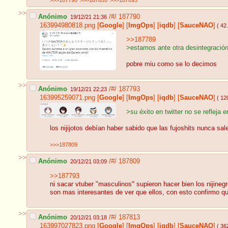
>>>187790
>>>187855
>>>187893
>>
Anónimo
/#/
187790
19/12/21 21:36
163994980818.png
[
Google
]
[
ImgOps
]
[
iqdb
]
[
SauceNAO
]
( 42
>>187789
>estamos ante otra desintegració
pobre miu como se lo decimos
>>
Anónimo
/#/
187793
19/12/21 22:23
163995259071.png
[
Google
]
[
ImgOps
]
[
iqdb
]
[
SauceNAO
]
( 12
>su éxito en twitter no se refleja 
los nijijotos debían haber sabido que las fujoshits nunca sale
>>>187809
>>
Anónimo
/#/
187809
20/12/21 03:09
>>187793
ni sacar vtuber "masculinos" supieron hacer bien los nijineg
son mas interesantes de ver que ellos, con esto confirmo q
>>
Anónimo
/#/
187813
20/12/21 03:18
163997027823.png
[
Google
]
[
ImgOps
]
[
iqdb
]
[
SauceNAO
]
( 36