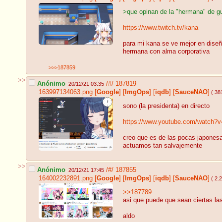
>que opinan de la "hermana" de g
https://www.twitch.tv/kana
para mi kana se ve mejor en diseño
hermana con alma corporativa
>>>187859
>>
Anónimo
/#/
187819
20/12/21 03:35
163997134063.png
[
Google
]
[
ImgOps
]
[
iqdb
]
[
SauceNAO
]
( 38
sono (la presidenta) en directo
https://www.youtube.com/wa
creo que es de las pocas japonesa
actuamos tan salvajemente
>>
Anónimo
/#/
187855
20/12/21 17:45
164002232891.png
[
Google
]
[
ImgOps
]
[
iqdb
]
[
SauceNAO
]
( 2.
>>187789
asi que puede que sean ciertas las
aldo