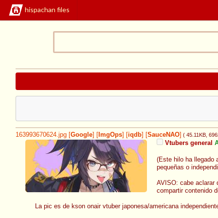
hispachan files
163993670624.jpg
[
Google
]
[
ImgOps
]
[
iqdb
]
[
SauceNAO
]
( 45.11KB
, 69
Vtubers general
A
(Este hilo ha llegado 
pequeñas o independi
AVISO: cabe aclarar q
compartir contenido d
La pic es de kson onair vtuber japonesa/americana independient