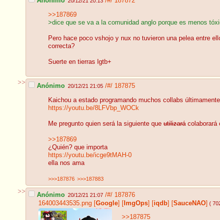
Anónimo
/#/
187872
20/12/21 20:13
>>187869
>dice que se va a la comunidad anglo porque es menos tóx
Pero hace poco vshojo y nux no tuvieron una pelea entre ello
correcta?
Suerte en tierras lgtb+
>>
Anónimo
/#/
187875
20/12/21 21:05
Kaichou a estado programando muchos collabs últimamente y 
https://youtu.be/8LFVbp_WOCk
Me pregunto quien será la siguiente que
utilizará
colaborará 
>>187869
¿Quién? que importa
https://youtu.be/icge9tMAH-0
ella nos ama
>>>187876
>>>187883
>>
Anónimo
/#/
187876
20/12/21 21:07
164003443535.png
[
Google
]
[
ImgOps
]
[
iqdb
]
[
SauceNAO
]
( 70
>>187875