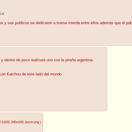
ica
s y sus publicos se dedicaron a tirarse mierda entre ellos además que el públ
dentro de poco realizará uno con la piraña argentina.
con Kaichou de este lado del mundo
2.51KB
, 640x640
, leech.png
)