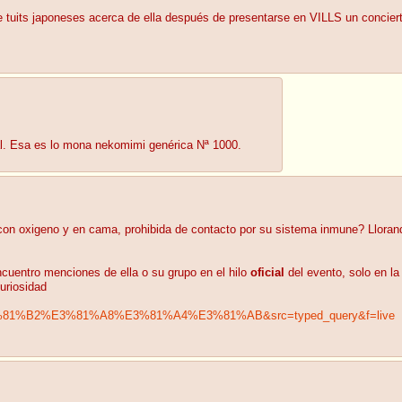
tuits japoneses acerca de ella después de presentarse en VILLS un concierto
al. Esa es lo mona nekomimi genérica Nª 1000.
con oxigeno y en cama, prohibida de contacto por su sistema inmune? Lloran
cuentro menciones de ella o su grupo en el hilo
oficial
del evento, solo en la
uriosidad
%E3%81%B2%E3%81%A8%E3%81%A4%E3%81%AB&src=typed_query&f=live