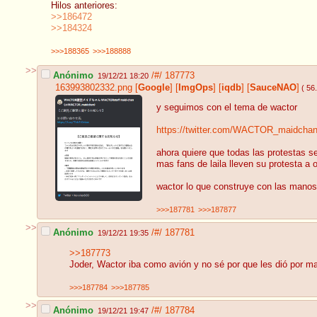
Hilos anteriores:
>>186472
>>184324
>>>188365
>>>188888
>>
Anónimo
/#/
187773
19/12/21 18:20
163993802332.png
[
Google
]
[
ImgOps
]
[
iqdb
]
[
SauceNAO
]
( 56
y seguimos con el tema de wactor
https://twitter.com/WACTOR_maidcha
ahora quiere que todas las protestas se
mas fans de laila lleven su protesta a 
wactor lo que construye con las manos 
>>>187781
>>>187877
>>
Anónimo
/#/
187781
19/12/21 19:35
>>187773
Joder, Wactor iba como avión y no sé por que les dió por 
>>>187784
>>>187785
>>
Anónimo
/#/
187784
19/12/21 19:47