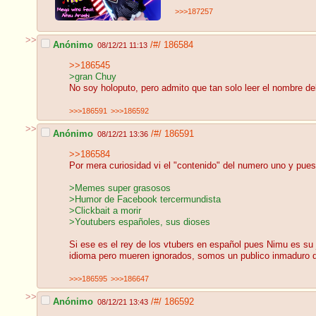
>>>187257
>>
Anónimo
/#/
186584
08/12/21 11:13
>>186545
>gran Chuy
No soy holoputo, pero admito que tan solo leer el nombre de
>>>186591
>>>186592
>>
Anónimo
/#/
186591
08/12/21 13:36
>>186584
Por mera curiosidad vi el "contenido" del numero uno y pues
>Memes super grasosos
>Humor de Facebook tercermundista
>Clickbait a morir
>Youtubers españoles, sus dioses
Si ese es el rey de los vtubers en español pues Nimu es su 
idioma pero mueren ignorados, somos un publico inmaduro qu
>>>186595
>>>186647
>>
Anónimo
/#/
186592
08/12/21 13:43