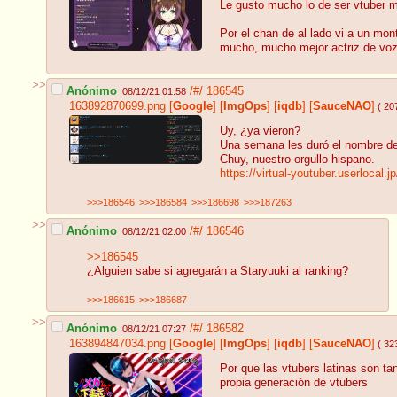
Le gusto mucho lo de ser vtuber 
Por el chan de al lado vi a un mo
mucho, mucho mejor actriz de voz
>>
Anónimo
/#/
186545
08/12/21 01:58
163892870699.png
[
Google
]
[
ImgOps
]
[
iqdb
]
[
SauceNAO
]
( 20
Uy, ¿ya vieron?
Una semana les duró el nombre de 
Chuy, nuestro orgullo hispano.
https://virtual-youtuber.userlocal
>>>186546
>>>186584
>>>186698
>>>187263
>>
Anónimo
/#/
186546
08/12/21 02:00
>>186545
¿Alguien sabe si agregarán a Staryuuki al ranking?
>>>186615
>>>186687
>>
Anónimo
/#/
186582
08/12/21 07:27
163894847034.png
[
Google
]
[
ImgOps
]
[
iqdb
]
[
SauceNAO
]
( 32
Por que las vtubers latinas son ta
propia generación de vtubers