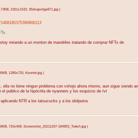
.73KB
, 2301x1532
, 95dvqpx0ge871.jpg
)
us/1468185375394906113
FTs
 estoy mirando a un monton de mandriles tratando de comprar NFTs de
85KB
, 1280x720
, Ksonntr.jpg
)
x, ella no tiene ningun problema con vshojo ahora mismo, aun sigue siendo am
el publico de la hipócrita de nyanners y los esquizos de /vt
 aplicando NTR a los tatsucucks y a los idolputos
68KB
, 720x408
, Screenshot_20211207-184853_Twitch.jpg
)