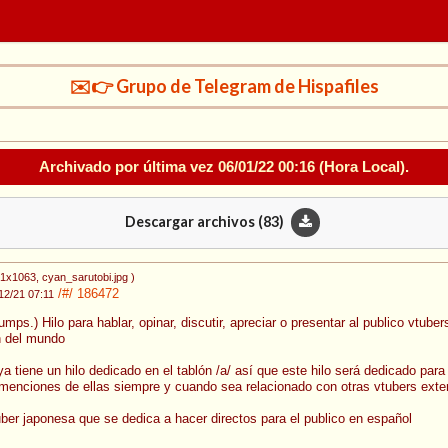
✉️👉 Grupo de Telegram de Hispafiles
Archivado por última vez
06/01/22 00:16
(Hora Local).
Descargar archivos (
83
)
51x1063
, cyan_sarutobi.jpg
)
/#/
186472
12/21 07:11
 bumps.) Hilo para hablar, opinar, discutir, apreciar o presentar al publico vt
n del mundo
a tiene un hilo dedicado en el tablón /a/ así que este hilo será dedicado par
 menciones de ellas siempre y cuando sea relacionado con otras vtubers exter
uber japonesa que se dedica a hacer directos para el publico en español