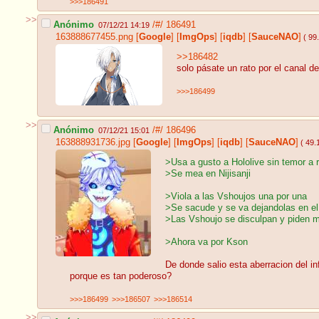
>>>186491
>>
Anónimo
/#/
186491
07/12/21 14:19
163888677455.png
[
Google
]
[
ImgOps
]
[
iqdb
]
[
SauceNAO
]
( 99
>>186482
solo pásate un rato por el canal d
>>>186499
>>
Anónimo
/#/
186496
07/12/21 15:01
163888931736.jpg
[
Google
]
[
ImgOps
]
[
iqdb
]
[
SauceNAO
]
( 49.
>Usa a gusto a Hololive sin temor a 
>Se mea en Nijisanji
>Viola a las Vshoujos una por una
>Se sacude y se va dejandolas en el
>Las Vshoujo se disculpan y piden 
>Ahora va por Kson
De donde salio esta aberracion del in
porque es tan poderoso?
>>>186499
>>>186507
>>>186514
>>