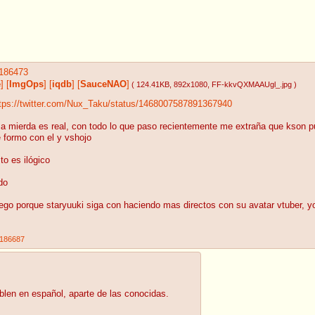
186473
e
]
[
ImgOps
]
[
iqdb
]
[
SauceNAO
]
( 124.41KB
, 892x1080
, FF-kkvQXMAAUgl_.jpg
)
tps://twitter.com/Nux_Taku/status/1468007587891367940
a mierda es real, con todo lo que paso recientemente me extraña que kson p
 formo con el y vshojo
to es ilógico
do
ego porque staryuuki siga con haciendo mas directos con su avatar vtuber, yo 
186687
len en español, aparte de las conocidas.