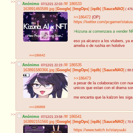
>>
Anónimo
/#/
186533
07/12/21 22:03
163891460589.jpg
[
Google
]
[
ImgOps
]
[
iqdb
]
[
SauceNAO
]
( 476
>>186472
(OP)
https://twitter.com/pcgamer/stat
>kizuna ai comenzara a vender N
eso ya alcanzo a los vtubers, ya
amelia o de rushia en hololive
>>>186642
>>
Anónimo
/#/
186535
07/12/21 22:23
163891580366.jpg
[
Google
]
[
ImgOps
]
[
iqdb
]
[
SauceNAO
]
( 88.
>>186473
a pesar de la colaboración con nu
unicos que estan con el drama son 
me encanta que la kalzon les siga
>>>186868
>>
Anónimo
/#/
186541
07/12/21 23:58
163892151560.jpg
[
Google
]
[
ImgOps
]
[
iqdb
]
[
SauceNAO
]
( 70.
https://www.twitch.tv/staryuuki