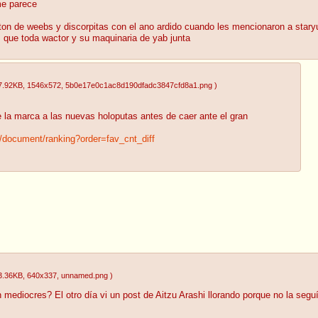
me parece
nton de weebs y discorpitas con el ano ardido cuando les mencionaron a stary
 que toda wactor y su maquinaria de yab junta
7.92KB
, 1546x572
, 5b0e17e0c1ac8d190dfadc3847cfd8a1.png
)
la marca a las nuevas holoputas antes de caer ante el gran
.jp/document/ranking?order=fav_cnt_diff
3.36KB
, 640x337
, unnamed.png
)
n mediocres? El otro día vi un post de Aitzu Arashi llorando porque no la seg