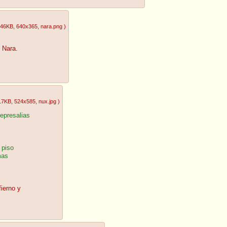
.46KB
, 640x365
, nara.png
)
e Nara.
17KB
, 524x585
, nux.jpg
)
represalias
 piso
mas
fierno y