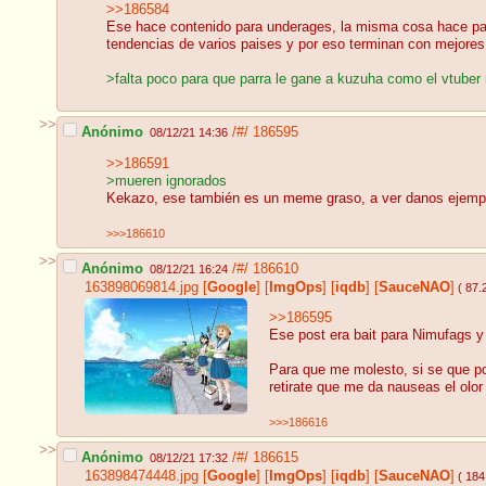
>>186584
Ese hace contenido para underages, la misma cosa hace parra,
tendencias de varios paises y por eso terminan con mejore
>falta poco para que parra le gane a kuzuha como el vtube
>>
Anónimo
/#/
186595
08/12/21 14:36
>>186591
>mueren ignorados
Kekazo, ese también es un meme graso, a ver danos ejemplo
>>>186610
>>
Anónimo
/#/
186610
08/12/21 16:24
163898069814.jpg
[
Google
]
[
ImgOps
]
[
iqdb
]
[
SauceNAO
]
( 87.
>>186595
Ese post era bait para Nimufags y
Para que me molesto, si se que po
retirate que me da nauseas el olor
>>>186616
>>
Anónimo
/#/
186615
08/12/21 17:32
163898474448.jpg
[
Google
]
[
ImgOps
]
[
iqdb
]
[
SauceNAO
]
( 184