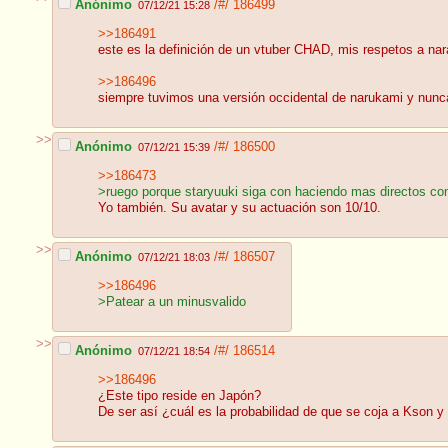
Anónimo
/#/
186499
07/12/21 15:28
>>186491
este es la definición de un vtuber CHAD, mis respetos a nar
>>186496
siempre tuvimos una versión occidental de narukami y nun
>>
Anónimo
/#/
186500
07/12/21 15:39
>>186473
>ruego porque staryuuki siga con haciendo mas directos con 
Yo también. Su avatar y su actuación son 10/10.
>>
Anónimo
/#/
186507
07/12/21 18:03
>>186496
>Patear a un minusvalido
>>
Anónimo
/#/
186514
07/12/21 18:54
>>186496
¿Este tipo reside en Japón?
De ser así ¿cuál es la probabilidad de que se coja a Kson y 