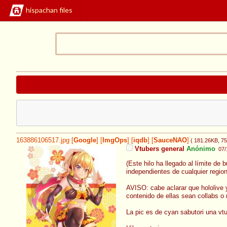
hispachan files
163886106517.jpg
[
Google
]
[
ImgOps
]
[
iqdb
]
[
SauceNAO
]
( 181.26KB
, 7
Vtubers general
Anónimo
07/
(Este hilo ha llegado al límite de
independientes de cualquier regio
AVISO: cabe aclarar que hololive y
contenido de ellas sean collabs o
La pic es de cyan sabutori una vt