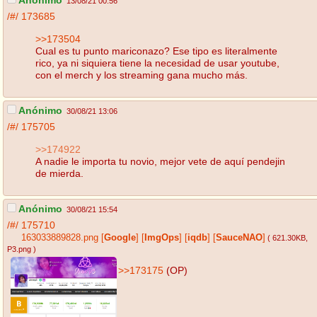
Anónimo
13/08/21 00:56
/#/
173685
>>173504
Cual es tu punto mariconazo? Ese tipo es literalmente
rico, ya ni siquiera tiene la necesidad de usar youtube,
con el merch y los streaming gana mucho más.
Anónimo
30/08/21 13:06
/#/
175705
>>174922
A nadie le importa tu novio, mejor vete de aquí pendejin
de mierda.
Anónimo
30/08/21 15:54
/#/
175710
163033889828.png
[
Google
]
[
ImgOps
]
[
iqdb
]
[
SauceNAO
]
( 621.30KB
,
P3.png
)
>>173175
(OP)