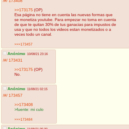
/#/
173408
>>173175
(OP)
Esa página no tiene en cuenta las nuevas formas que
se monetiza youtube. Para empezar no toma en cuenta
de que te quitan 30% de tus ganacias para impustos de
usa y que no todos los videos estan monetizados o a
veces todo un canal.
>>>173457
Anónimo
10/08/21 23:16
/#/
173431
>>173175
(OP)
No.
Anónimo
11/08/21 02:15
/#/
173457
>>173408
>fuente: mi culo
>>>173484
Anónimo