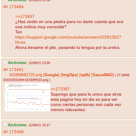
11/08/21 05:30
/#/
173484
>>173457
¿Has vivido en una piedra para no darte cuenta que era
una noticia muy conocida?
Ten
https://support.google.com/youtube/answer/10391362?
hl=es
Ahora besame el pito, pasando tu lengua por la uretra.
Anónimo
11/08/21 13:00
/#/
173491
162868681729.png
[
Google
]
[
ImgOps
]
[
iqdb
]
[
SauceNAO
]
( 27.56KB
,
333333f333frfr32333fff333.png
)
>>173387
Supongo que para lo unico que sirve
esta pagina hoy en dia es para ver
como ciertas personas son cada vez
menos relevantes.
Anónimo
11/08/21 15:27
/#/
173498