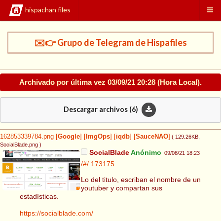
hispachan files
✉️👉 Grupo de Telegram de Hispafiles
Archivado por última vez
03/09/21 20:28
(Hora Local).
Descargar archivos (
6
)
162853339784.png
[
Google
]
[
ImgOps
]
[
iqdb
]
[
SauceNAO
]
( 129.26KB
,
SocialBlade.png
)
SocialBlade
Anónimo
09/08/21 18:23
/#/
173175
Lo del titulo, escriban el nombre de un
youtuber y compartan sus
estadísticas.
https://socialblade.com/