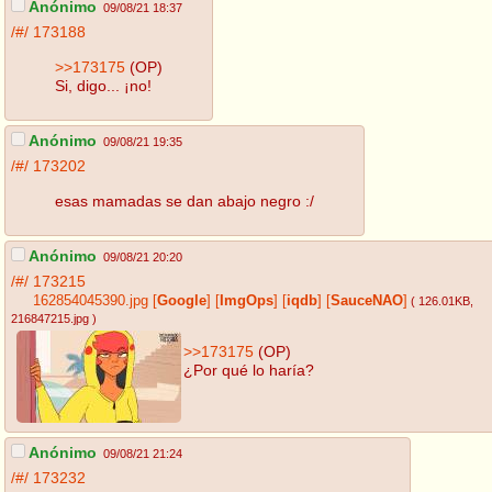
Anónimo
09/08/21 18:37
/#/
173188
>>173175
(OP)
Si, digo... ¡no!
Anónimo
09/08/21 19:35
/#/
173202
esas mamadas se dan abajo negro :/
Anónimo
09/08/21 20:20
/#/
173215
162854045390.jpg
[
Google
]
[
ImgOps
]
[
iqdb
]
[
SauceNAO
]
( 126.01KB
,
216847215.jpg
)
>>173175
(OP)
¿Por qué lo haría?
Anónimo
09/08/21 21:24
/#/
173232