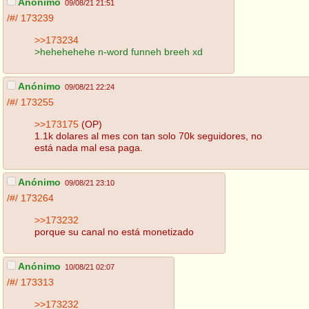
Anónimo
09/08/21 21:51
/#/
173239
>>173234
>hehehehehe n-word funneh breeh xd
Anónimo
09/08/21 22:24
/#/
173255
>>173175
(OP)
1.1k dolares al mes con tan solo 70k seguidores, no
está nada mal esa paga.
Anónimo
09/08/21 23:10
/#/
173264
>>173232
porque su canal no está monetizado
Anónimo
10/08/21 02:07
/#/
173313
>>173232