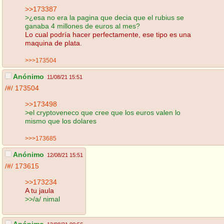
>>173387
>¿esa no era la pagina que decia que el rubius se
ganaba 4 millones de euros al mes?
Lo cual podría hacer perfectamente, ese tipo es una
maquina de plata.
>>>173504
Anónimo
11/08/21 15:51
/#/
173504
>>173498
>el cryptoveneco que cree que los euros valen lo
mismo que los dolares
>>>173685
Anónimo
12/08/21 15:51
/#/
173615
>>173234
A tu jaula
>>/a/ nimal