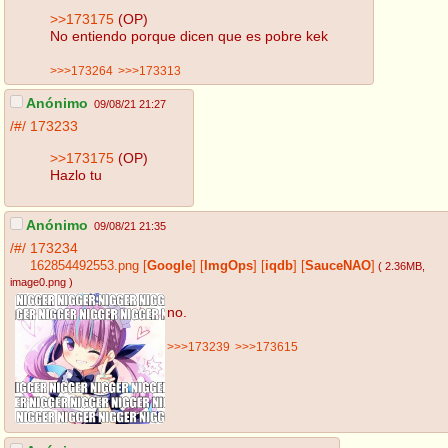
>>173175
(OP)
No entiendo porque dicen que es pobre kek
>>>173264
>>>173313
Anónimo
09/08/21 21:27
/#/
173233
>>173175
(OP)
Hazlo tu
Anónimo
09/08/21 21:35
/#/
173234
162854492553.png
[
Google
]
[
ImgOps
]
[
iqdb
]
[
SauceNAO
]
( 2.36MB
,
image0.png
)
no.
>>>173239
>>>173615