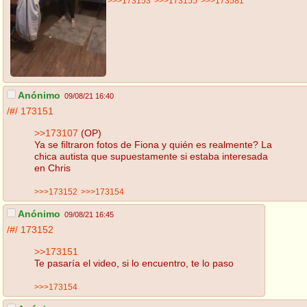
>>>173153
>>>173155
>>>173581
Anónimo
09/08/21 16:40
/#/
173151
>>173107
(OP)
Ya se filtraron fotos de Fiona y quién es realmente? La
chica autista que supuestamente si estaba interesada
en Chris
>>>173152
>>>173154
Anónimo
09/08/21 16:45
/#/
173152
>>173151
Te pasaría el video, si lo encuentro, te lo paso
>>>173154