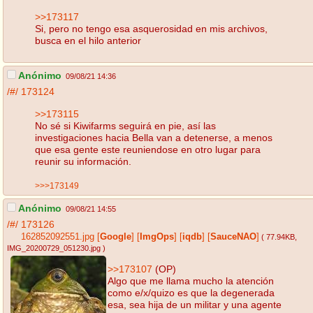
>>173117
Si, pero no tengo esa asquerosidad en mis archivos,
busca en el hilo anterior
Anónimo
09/08/21 14:36
/#/
173124
>>173115
No sé si Kiwifarms seguirá en pie, así las
investigaciones hacia Bella van a detenerse, a menos
que esa gente este reuniendose en otro lugar para
reunir su información.
>>>173149
Anónimo
09/08/21 14:55
/#/
173126
162852092551.jpg
[
Google
]
[
ImgOps
]
[
iqdb
]
[
SauceNAO
]
( 77.94KB
,
IMG_20200729_051230.jpg
)
>>173107
(OP)
Algo que me llama mucho la atención
como e/x/quizo es que la degenerada
esa, sea hija de un militar y una agente