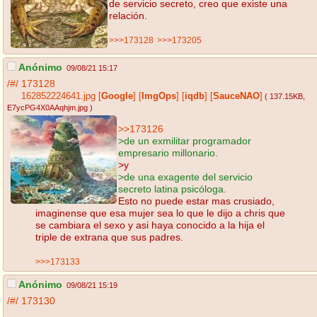
de servicio secreto, creo que existe una
relación.
>>>173128
>>>173205
Anónimo
09/08/21 15:17
/#/
173128
162852224641.jpg
[
Google
]
[
ImgOps
]
[
iqdb
]
[
SauceNAO
]
( 137.15KB
,
E7ycPG4X0AAqhjm.jpg
)
>>173126
>de un exmilitar programador
empresario millonario.
>y
>de una exagente del servicio
secreto latina psicóloga.
Esto no puede estar mas crusiado,
imaginense que esa mujer sea lo que le dijo a chris que
se cambiara el sexo y asi haya conocido a la hija el
triple de extrana que sus padres.
>>>173133
Anónimo
09/08/21 15:19
/#/
173130