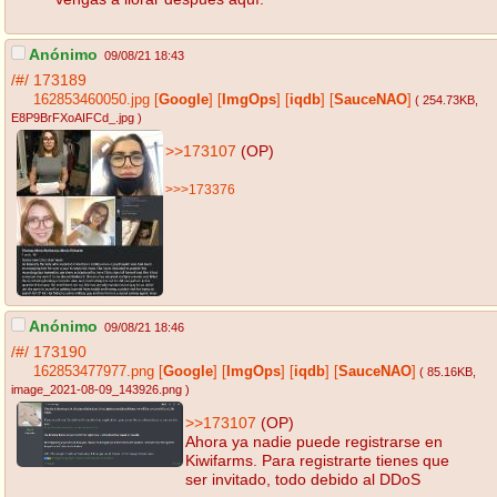
Anónimo
09/08/21 18:43
/#/
173189
162853460050.jpg
[
Google
]
[
ImgOps
]
[
iqdb
]
[
SauceNAO
]
( 254.73KB
,
E8P9BrFXoAIFCd_.jpg
)
>>173107
(OP)
>>>173376
Anónimo
09/08/21 18:46
/#/
173190
162853477977.png
[
Google
]
[
ImgOps
]
[
iqdb
]
[
SauceNAO
]
( 85.16KB
,
image_2021-08-09_143926.png
)
>>173107
(OP)
Ahora ya nadie puede registrarse en
Kiwifarms. Para registrarte tienes que
ser invitado, todo debido al DDoS