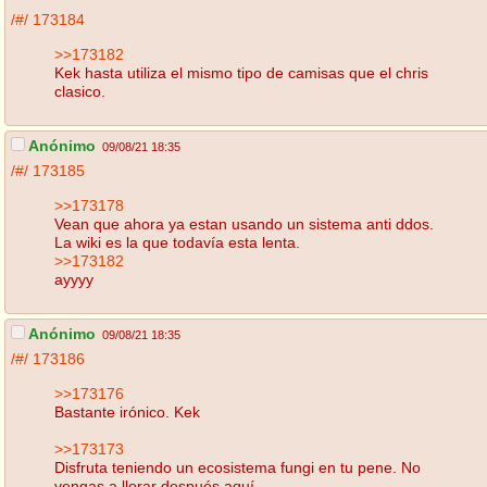
/#/
173184
>>173182
Kek hasta utiliza el mismo tipo de camisas que el chris
clasico.
Anónimo
09/08/21 18:35
/#/
173185
>>173178
Vean que ahora ya estan usando un sistema anti ddos.
La wiki es la que todavía esta lenta.
>>173182
ayyyy
Anónimo
09/08/21 18:35
/#/
173186
>>173176
Bastante irónico. Kek
>>173173
Disfruta teniendo un ecosistema fungi en tu pene. No
vengas a llorar después aquí.