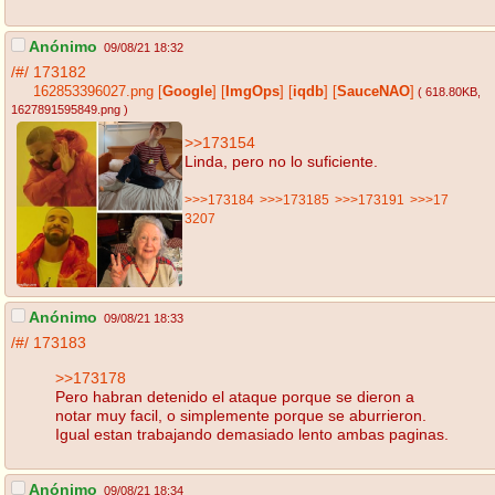
Anónimo
09/08/21 18:32
/#/
173182
162853396027.png
[
Google
]
[
ImgOps
]
[
iqdb
]
[
SauceNAO
]
( 618.80KB
,
1627891595849.png
)
>>173154
Linda, pero no lo suficiente.
>>>173184
>>>173185
>>>173191
>>>17
3207
Anónimo
09/08/21 18:33
/#/
173183
>>173178
Pero habran detenido el ataque porque se dieron a
notar muy facil, o simplemente porque se aburrieron.
Igual estan trabajando demasiado lento ambas paginas.
Anónimo
09/08/21 18:34