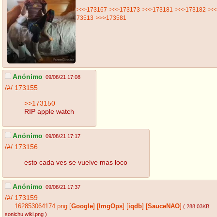
>>>173167
>>>173173
>>>173181
>>>173182
>>
73513
>>>173581
Anónimo
09/08/21 17:08
/#/
173155
>>173150
RIP apple watch
Anónimo
09/08/21 17:17
/#/
173156
esto cada ves se vuelve mas loco
Anónimo
09/08/21 17:37
/#/
173159
162853064174.png
[
Google
]
[
ImgOps
]
[
iqdb
]
[
SauceNAO
]
( 288.03KB
,
sonichu wiki.png
)