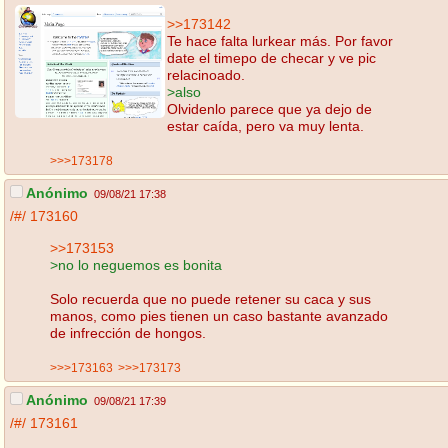
>>173142
Te hace falta lurkear más. Por favor
date el timepo de checar y ve pic
relacinoado.
>also
Olvidenlo parece que ya dejo de
estar caída, pero va muy lenta.
>>>173178
Anónimo
09/08/21 17:38
/#/
173160
>>173153
>no lo neguemos es bonita
Solo recuerda que no puede retener su caca y sus
manos, como pies tienen un caso bastante avanzado
de infrección de hongos.
>>>173163
>>>173173
Anónimo
09/08/21 17:39
/#/
173161