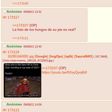
>>>173145
Anónimo
09/08/21 13:31
/#/
173117
>>173107
(OP)
La foto de los hongos de su pie es real?
>>>173121
Anónimo
09/08/21 13:43
/#/
173119
162851660081.jpg
[
Google
]
[
ImgOps
]
[
iqdb
]
[
SauceNAO
]
( 197.36KB
,
Chris+chan+meme_189128_8722910.jpg
)
>>173107
(OP)
https://youtu.be/8XxyQyoj6i0
Anónimo
09/08/21 14:09
/#/
173121