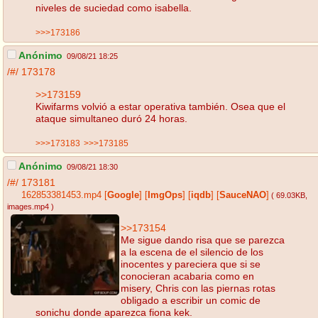
niveles de suciedad como isabella.
>>>173186
Anónimo
09/08/21 18:25
/#/
173178
>>173159
Kiwifarms volvió a estar operativa también. Osea que el
ataque simultaneo duró 24 horas.
>>>173183
>>>173185
Anónimo
09/08/21 18:30
/#/
173181
162853381453.mp4
[
Google
]
[
ImgOps
]
[
iqdb
]
[
SauceNAO
]
( 69.03KB
,
images.mp4
)
>>173154
Me sigue dando risa que se parezca
a la escena de el silencio de los
inocentes y pareciera que si se
conocieran acabaria como en
misery, Chris con las piernas rotas
obligado a escribir un comic de
sonichu donde aparezca fiona kek.