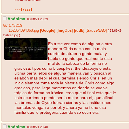
>>>173221
Anónimo
09/08/21 20:29
/#/
173219
162854094068.jpg
[
Google
]
[
ImgOps
]
[
iqdb
]
[
SauceNAO
]
( 73.69KB
,
tristesa.jpg
)
Es triste ver como de alguna o otra
manera Chris nacio con la mala
suerte de atraer a gente mala, y
hablo de gente que realmente esta
mal de la cabeza de la forma no
graciosa, tipos como bluespikes, the ideaboys o esta
ultima perra, ellos de alguna manera van y buscan al
eslabón mas debil el cual termina siendo Chris, en un
inicio siempre tome toda la historia de Chris como algo
gracioso, pero llega momentos en donde se vuelve
trágica de forma no irónica, creo que al final esto que le
esta ocurriendo puede ser lo mejor para el, que alfinal
las bromas de Clyde fueran ciertas y las instituciones
mentales vengan a por el, y ahora ya no tiene esa
familia que lo protegeria cuando eso ocurriera
Anónimo
09/08/21 20:40