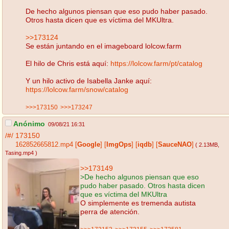
De hecho algunos piensan que eso pudo haber pasado.
Otros hasta dicen que es víctima del MKUltra.
>>173124
Se están juntando en el imageboard lolcow.farm
El hilo de Chris está aquí:
https://lolcow.farm/pt/catalog
Y un hilo activo de Isabella Janke aquí:
https://lolcow.farm/snow/catalog
>>>173150
>>>173247
Anónimo
09/08/21 16:31
/#/
173150
162852665812.mp4
[
Google
]
[
ImgOps
]
[
iqdb
]
[
SauceNAO
]
( 2.13MB
,
Tasing.mp4
)
>>173149
>De hecho algunos piensan que eso
pudo haber pasado. Otros hasta dicen
que es víctima del MKUltra
O simplemente es tremenda autista
perra de atención.