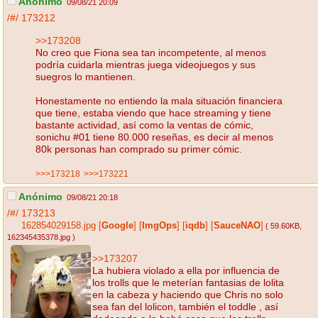
Anónimo
09/08/21 20:09
/#/
173212
>>173208
No creo que Fiona sea tan incompetente, al menos
podría cuidarla mientras juega videojuegos y sus
suegros lo mantienen.
Honestamente no entiendo la mala situación financiera
que tiene, estaba viendo que hace streaming y tiene
bastante actividad, así como la ventas de cómic,
sonichu #01 tiene 80.000 reseñas, es decir al menos
80k personas han comprado su primer cómic.
>>>173218
>>>173221
Anónimo
09/08/21 20:18
/#/
173213
162854029158.jpg
[
Google
]
[
ImgOps
]
[
iqdb
]
[
SauceNAO
]
( 59.60KB
,
162345435378.jpg
)
>>173207
La hubiera violado a ella por influencia de
los trolls que le meterían fantasias de lolita
en la cabeza y haciendo que Chris no solo
sea fan del lolicon, también el toddle , así