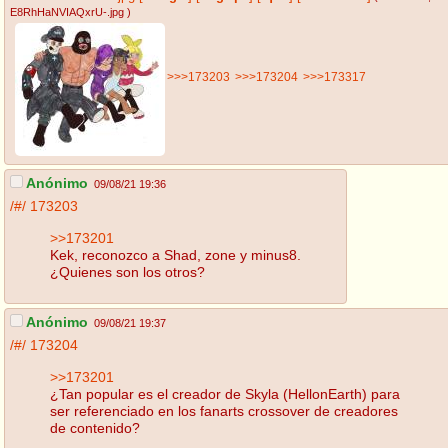
E8RhHaNVIAQxrU-.jpg
)
>>>173203
>>>173204
>>>173317
Anónimo
09/08/21 19:36
/#/
173203
>>173201
Kek, reconozco a Shad, zone y minus8.
¿Quienes son los otros?
Anónimo
09/08/21 19:37
/#/
173204
>>173201
¿Tan popular es el creador de Skyla (HellonEarth) para
ser referenciado en los fanarts crossover de creadores
de contenido?