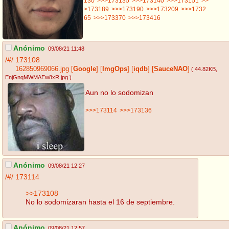
130
>>>173135
>>>173140
>>>173151
>>
>173189
>>>173190
>>>173209
>>>1732
65
>>>173370
>>>173416
Anónimo
09/08/21 11:48
/#/
173108
162850969066.jpg
[
Google
]
[
ImgOps
]
[
iqdb
]
[
SauceNAO
]
( 44.82KB
,
EnjGnqMWMAEw8xR.jpg
)
Aun no lo sodomizan
>>>173114
>>>173136
Anónimo
09/08/21 12:27
/#/
173114
>>173108
No lo sodomizaran hasta el 16 de septiembre.
Anónimo
09/08/21 12:57