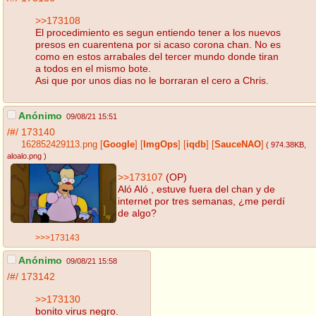
>>173108
El procedimiento es segun entiendo tener a los nuevos
presos en cuarentena por si acaso corona chan. No es
como en estos arrabales del tercer mundo donde tiran
a todos en el mismo bote.
Asi que por unos dias no le borraran el cero a Chris.
Anónimo
09/08/21 15:51
/#/
173140
162852429113.png
[
Google
]
[
ImgOps
]
[
iqdb
]
[
SauceNAO
]
( 974.38KB
,
aloalo.png
)
>>173107
(OP)
Aló Aló , estuve fuera del chan y de
internet por tres semanas, ¿me perdí
de algo?
>>>173143
Anónimo
09/08/21 15:58
/#/
173142
>>173130
bonito virus negro.