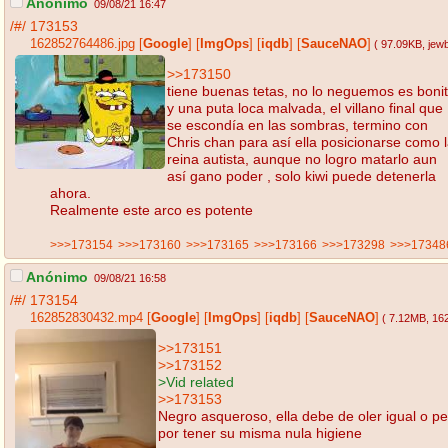
Anónimo
09/08/21 16:47
/#/
173153
162852764486.jpg
[
Google
]
[
ImgOps
]
[
iqdb
]
[
SauceNAO
]
( 97.09KB
, jew
>>173150
tiene buenas tetas, no lo neguemos es boni
y una puta loca malvada, el villano final que
se escondía en las sombras, termino con
Chris chan para así ella posicionarse como 
reina autista, aunque no logro matarlo aun
así gano poder , solo kiwi puede detenerla
ahora.
Realmente este arco es potente
>>>173154
>>>173160
>>>173165
>>>173166
>>>173298
>>>17348
Anónimo
09/08/21 16:58
/#/
173154
162852830432.mp4
[
Google
]
[
ImgOps
]
[
iqdb
]
[
SauceNAO
]
( 7.12MB
, 1
>>173151
>>173152
>Vid related
>>173153
Negro asqueroso, ella debe de oler igual o pe
por tener su misma nula higiene