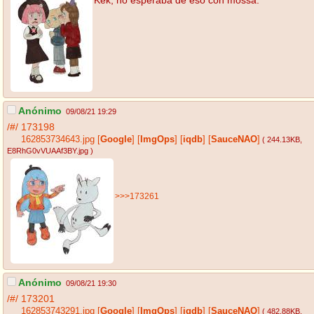
Kek, no esperaba de eso con mossa.
Anónimo
09/08/21 19:29
/#/
173198
162853734643.jpg
[
Google
]
[
ImgOps
]
[
iqdb
]
[
SauceNAO
]
( 244.13KB
,
E8RhG0vVUAAf3BY.jpg
)
>>>173261
Anónimo
09/08/21 19:30
/#/
173201
162853743291.jpg
[
Google
]
[
ImgOps
]
[
iqdb
]
[
SauceNAO
]
( 482.88KB
,