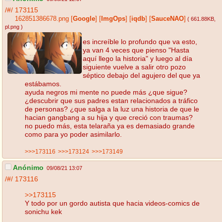
/#/
173115
162851386678.png
[
Google
]
[
ImgOps
]
[
iqdb
]
[
SauceNAO
]
( 661.88KB
,
pl.png
)
es increíble lo profundo que va esto,
ya van 4 veces que pienso "Hasta
aquí llego la historia" y luego al día
siguiente vuelve a salir otro pozo
séptico debajo del agujero del que ya
estábamos.
ayuda negros mi mente no puede más ¿que sigue?
¿descubrir que sus padres estan relacionados a tráfico
de personas? ¿que salga a la luz una historia de que le
hacian gangbang a su hija y que creció con traumas?
no puedo más, esta telaraña ya es demasiado grande
como para yo poder asimilarlo.
>>>173116
>>>173124
>>>173149
Anónimo
09/08/21 13:07
/#/
173116
>>173115
Y todo por un gordo autista que hacia videos-comics de
sonichu kek