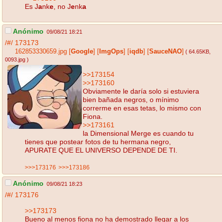
Es J
a
nk
e
, no J
e
nk
a
Anónimo
09/08/21 18:21
/#/
173173
162853330659.jpg
[
Google
]
[
ImgOps
]
[
iqdb
]
[
SauceNAO
]
( 64.65KB
,
0093.jpg
)
>>173154
>>173160
Obviamente le daría solo si estuviera
bien bañada negros, o mínimo
correrme en esas tetas, lo mismo con
Fiona.
>>173161
la Dimensional Merge es cuando tu
tienes que postear fotos de tu hermana negro,
APURATE QUE EL UNIVERSO DEPENDE DE TI.
>>>173176
>>>173186
Anónimo
09/08/21 18:23
/#/
173176
>>173173
Bueno al menos fiona no ha demostrado llegar a los