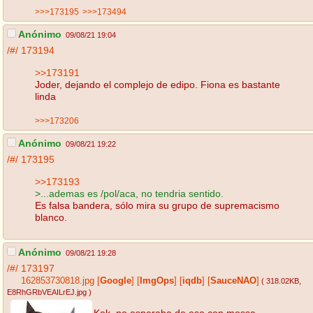
>>>173195
>>>173494
Anónimo
09/08/21 19:04
/#/
173194
>>173191
Joder, dejando el complejo de edipo. Fiona es bastante
linda
>>>173206
Anónimo
09/08/21 19:22
/#/
173195
>>173193
>...ademas es /pol/aca, no tendria sentido.
Es falsa bandera, sólo mira su grupo de supremacismo
blanco.
Anónimo
09/08/21 19:28
/#/
173197
162853730818.jpg
[
Google
]
[
ImgOps
]
[
iqdb
]
[
SauceNAO
]
( 318.02KB
,
E8RhGRbVEAILrEJ.jpg
)