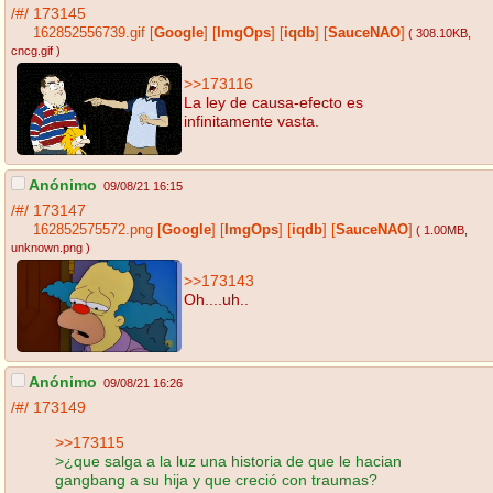
/#/
173145
162852556739.gif
[
Google
]
[
ImgOps
]
[
iqdb
]
[
SauceNAO
]
( 308.10KB
,
cncg.gif
)
>>173116
La ley de causa-efecto es
infinitamente vasta.
Anónimo
09/08/21 16:15
/#/
173147
162852575572.png
[
Google
]
[
ImgOps
]
[
iqdb
]
[
SauceNAO
]
( 1.00MB
,
unknown.png
)
>>173143
Oh....uh..
Anónimo
09/08/21 16:26
/#/
173149
>>173115
>¿que salga a la luz una historia de que le hacian
gangbang a su hija y que creció con traumas?