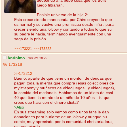
dedeando a la bebé cosa que los trolls
luego filtrarían.
Posible universo de la hija 2:
Esta crece siendo manoseada por Chirs creyendo que
es normal y se vuelve una promiscua desde niña , para
crecer siendo una lolcow y contando a todos lo que su
su padre le hacia, terminando eventualmente con una
saga de la prisión.
>>>173221
>>>173222
Anónimo
09/08/21 20:25
/#/
173218
>>173212
Bueno, aparte de que tiene un monton de deudas que
pagar, toda la mierda que compra (esas colecciones de
mylittlepony y muñecos de videojuegos...y videojuegos),
la comida del mcdonals, Hablamos de un idiota de casi
40 que tiene la mente de un niño de 10 años... tu que
crees que hara con el dinero idiota?
>Also
En sus streaming solo vemos como unos fans le dan
donaciones para burlarse de un lolcow y aunque su
comic, muy apreciado por la comunidad christoriadora,
es una mierda