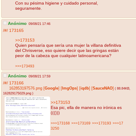
Con su pésima higiene y cuidado personal,
seguramente.
Anónimo
09/08/21 17:46
/#/
173165
>>173153
Quien pensaría que sería una mujer la villana definitiva
del Chrisverse, eso quiere decir que las gringas están
peor de la cabeza que cualquier latinoamericana?
>>>173493
Anónimo
09/08/21 17:59
/#/
173166
162853197576.png
[
Google
]
[
ImgOps
]
[
iqdb
]
[
SauceNAO
]
( 88.84KB
,
162829175029.png
)
>>173153
Esa pic, ella de manera no irónica es
((()))
>>>173168
>>>173169
>>>173193
>>>17
3250