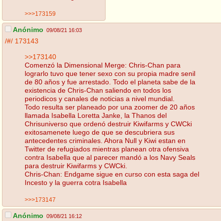
>>>173159
Anónimo
09/08/21 16:03
/#/
173143
>>173140
Comenzó la Dimensional Merge: Chris-Chan para
lograrlo tuvo que tener sexo con su propia madre senil
de 80 años y fue arrestado. Todo el planeta sabe de la
existencia de Chris-Chan saliendo en todos los
periodicos y canales de noticias a nivel mundial.
Todo resulta ser planeado por una zoomer de 20 años
llamada Isabella Loretta Janke, la Thanos del
Chrisuniverso que ordenó destruir Kiwifarms y CWCki
exitosamenete luego de que se descubriera sus
antecedentes criminales. Ahora Null y Kiwi estan en
Twitter de refugiados mientras planean otra ofensiva
contra Isabella que al parecer mandó a los Navy Seals
para destruir Kiwifarms y CWCki.
Chris-Chan: Endgame sigue en curso con esta saga del
Incesto y la guerra cotra Isabella
>>>173147
Anónimo
09/08/21 16:12