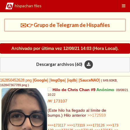
hispachan files
✉️👉 Grupo de Telegram de Hispafiles
Archivado por última vez
12/08/21 14:03
(Hora Local).
Descargar archivos (
60
)
162850452628.png
[
Google
]
[
ImgOps
]
[
iqdb
]
[
SauceNAO
]
( 649.60KB
,
162847367789.png
)
Hilo de Chris Chan #9
Anónimo
09/08/21
10:22
/#/
173107
(Este hilo ha llegado al límite de
bumps.) Hilo anterior
>>172559
>>>173117
>>>173119
>>>173126
>>>173