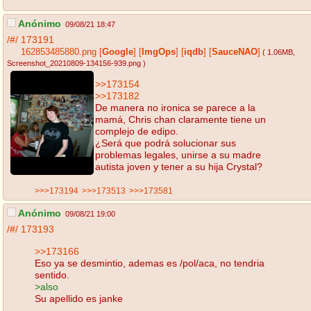
Anónimo
09/08/21 18:47
/#/
173191
162853485880.png
[
Google
]
[
ImgOps
]
[
iqdb
]
[
SauceNAO
]
( 1.06MB
,
Screenshot_20210809-134156-939.png
)
>>173154
>>173182
De manera no ironica se parece a la
mamá, Chris chan claramente tiene un
complejo de edipo.
¿Será que podrá solucionar sus
problemas legales, unirse a su madre
autista joven y tener a su hija Crystal?
>>>173194
>>>173513
>>>173581
Anónimo
09/08/21 19:00
/#/
173193
>>173166
Eso ya se desmintio, ademas es /pol/aca, no tendria
sentido.
>also
Su apellido es janke