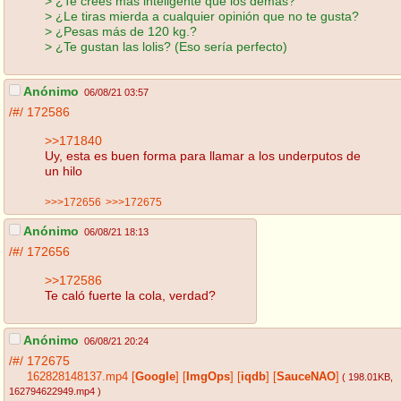
> ¿Te crees más inteligente que los demás?
> ¿Le tiras mierda a cualquier opinión que no te gusta?
> ¿Pesas más de 120 kg.?
> ¿Te gustan las lolis? (Eso sería perfecto)
Anónimo
06/08/21 03:57
/#/
172586
>>171840
Uy, esta es buen forma para llamar a los underputos de
un hilo
>>>172656
>>>172675
Anónimo
06/08/21 18:13
/#/
172656
>>172586
Te caló fuerte la cola, verdad?
Anónimo
06/08/21 20:24
/#/
172675
162828148137.mp4
[
Google
]
[
ImgOps
]
[
iqdb
]
[
SauceNAO
]
( 198.01KB
,
162794622949.mp4
)