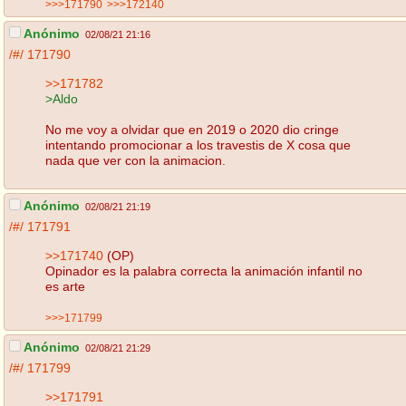
>>>171790
>>>172140
Anónimo
02/08/21 21:16
/#/
171790
>>171782
>Aldo
No me voy a olvidar que en 2019 o 2020 dio cringe
intentando promocionar a los travestis de X cosa que
nada que ver con la animacion.
Anónimo
02/08/21 21:19
/#/
171791
>>171740
(OP)
Opinador es la palabra correcta la animación infantil no
es arte
>>>171799
Anónimo
02/08/21 21:29
/#/
171799
>>171791