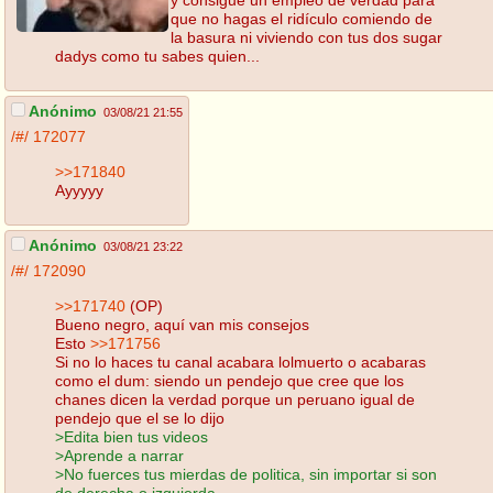
que no hagas el ridículo comiendo de
la basura ni viviendo con tus dos sugar
dadys como tu sabes quien...
Anónimo
03/08/21 21:55
/#/
172077
>>171840
Ayyyyy
Anónimo
03/08/21 23:22
/#/
172090
>>171740
(OP)
Bueno negro, aquí van mis consejos
Esto
>>171756
Si no lo haces tu canal acabara lolmuerto o acabaras
como el dum: siendo un pendejo que cree que los
chanes dicen la verdad porque un peruano igual de
pendejo que el se lo dijo
>Edita bien tus videos
>Aprende a narrar
>No fuerces tus mierdas de politica, sin importar si son
de derecha o izquierda