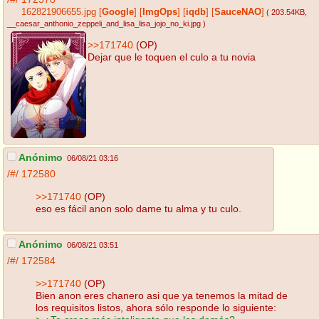
162821906655.jpg
[
Google
]
[
ImgOps
]
[
iqdb
]
[
SauceNAO
]
( 203.54KB
,
__caesar_anthonio_zeppeli_and_lisa_lisa_jojo_no_ki.jpg
)
>>171740
(OP)
Dejar que le toquen el culo a tu novia
Anónimo
06/08/21 03:16
/#/
172580
>>171740
(OP)
eso es fácil anon solo dame tu alma y tu culo.
Anónimo
06/08/21 03:51
/#/
172584
>>171740
(OP)
Bien anon eres chanero asi que ya tenemos la mitad de
los requisitos listos, ahora sólo responde lo siguiente: