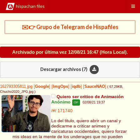
hispachan files
✉️👉 Grupo de Telegram de Hispafiles
Archivado por última vez
12/08/21 16:47
(Hora Local).
Descargar archivos (
7
)
162793305811.jpg
[
Google
]
[
ImgOps
]
[
iqdb
]
[
SauceNAO
]
( 67.29KB
,
Chucho2020_JPG.jpg
)
Quiero ser critico de Animación
Anónimo
02/08/21 19:37
OP
/#/
171740
Lo del titulo, quiero abrir un canal y
dedicarme a criticar animes y
caricaturas occidentales, quiero forzar
mis ideas en la mente de los underages que no pueden