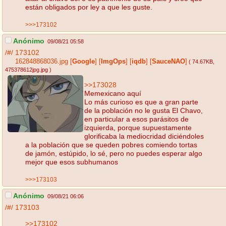
están obligados por ley a que les guste.
>>>173102
Anónimo
09/08/21 05:58
/#/
173102
162848868036.jpg
[
Google
]
[
ImgOps
]
[
iqdb
]
[
SauceNAO
]
( 74.67KB
,
475378612jpg.jpg
)
>>173028
Memexicano aquí
Lo más curioso es que a gran parte
de la población no le gusta El Chavo,
en particular a esos parásitos de
izquierda, porque supuestamente
glorificaba la mediocridad diciéndoles
a la población que se queden pobres comiendo tortas
de jamón, estúpido, lo sé, pero no puedes esperar algo
mejor que esos subhumanos
>>>173103
Anónimo
09/08/21 06:06
/#/
173103
>>173102