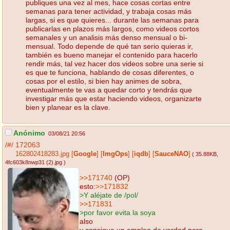
publiques una vez al mes, hace cosas cortas entre
semanas para tener actividad, y trabaja cosas más
largas, si es que quieres... durante las semanas para
publicarlas en plazos más largos, como videos cortos
semanales y un analisis más denso mensual o bi-
mensual. Todo depende de qué tan serio quieras ir,
también es bueno manejar el contenido para hacerlo
rendir más, tal vez hacer dos videos sobre una serie si
es que te funciona, hablando de cosas diferentes, o
cosas por el estilo, si bien hay animes de sobra,
eventualmente te vas a quedar corto y tendrás que
investigar más que estar haciendo videos, organizarte
bien y planear es la clave.
Anónimo
03/08/21 20:56
/#/
172063
162802418283.jpg
[
Google
]
[
ImgOps
]
[
iqdb
]
[
SauceNAO
]
( 35.88KB
,
4fc603k8nwp31 (2).jpg
)
>>171740
(OP)
esto:
>>171832
>Y aléjate de /pol/
>>171831
>por favor evita la soya
also
y consigue un empleo de verdad para