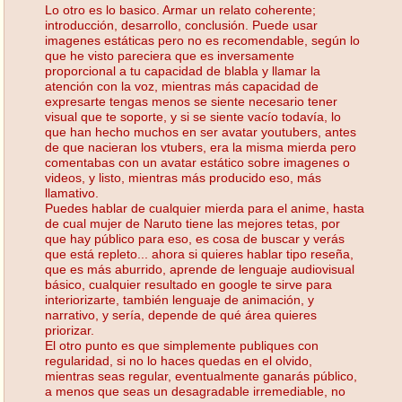
Lo otro es lo basico. Armar un relato coherente;
introducción, desarrollo, conclusión. Puede usar
imagenes estáticas pero no es recomendable, según lo
que he visto pareciera que es inversamente
proporcional a tu capacidad de blabla y llamar la
atención con la voz, mientras más capacidad de
expresarte tengas menos se siente necesario tener
visual que te soporte, y si se siente vacío todavía, lo
que han hecho muchos en ser avatar youtubers, antes
de que nacieran los vtubers, era la misma mierda pero
comentabas con un avatar estático sobre imagenes o
videos, y listo, mientras más producido eso, más
llamativo.
Puedes hablar de cualquier mierda para el anime, hasta
de cual mujer de Naruto tiene las mejores tetas, por
que hay público para eso, es cosa de buscar y verás
que está repleto... ahora si quieres hablar tipo reseña,
que es más aburrido, aprende de lenguaje audiovisual
básico, cualquier resultado en google te sirve para
interiorizarte, también lenguaje de animación, y
narrativo, y sería, depende de qué área quieres
priorizar.
El otro punto es que simplemente publiques con
regularidad, si no lo haces quedas en el olvido,
mientras seas regular, eventualmente ganarás público,
a menos que seas un desagradable irremediable, no