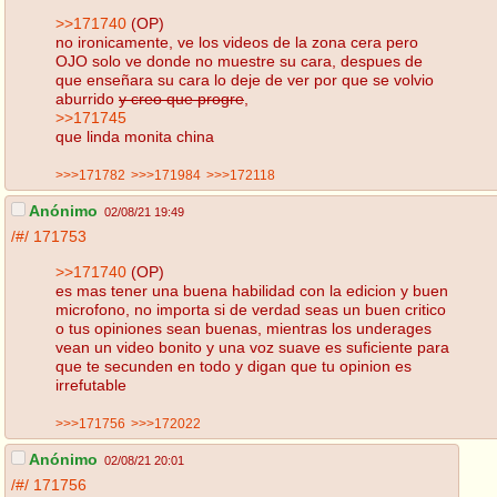
>>171740
(OP)
no ironicamente, ve los videos de la zona cera pero
OJO solo ve donde no muestre su cara, despues de
que enseñara su cara lo deje de ver por que se volvio
aburrido
y creo que progre
,
>>171745
que linda monita china
>>>171782
>>>171984
>>>172118
Anónimo
02/08/21 19:49
/#/
171753
>>171740
(OP)
es mas tener una buena habilidad con la edicion y buen
microfono, no importa si de verdad seas un buen critico
o tus opiniones sean buenas, mientras los underages
vean un video bonito y una voz suave es suficiente para
que te secunden en todo y digan que tu opinion es
irrefutable
>>>171756
>>>172022
Anónimo
02/08/21 20:01
/#/
171756