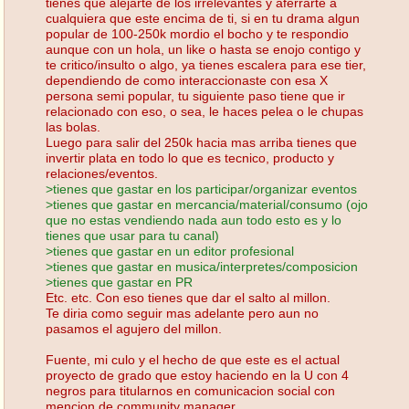
tienes que alejarte de los irrelevantes y aferrarte a
cualquiera que este encima de ti, si en tu drama algun
popular de 100-250k mordio el bocho y te respondio
aunque con un hola, un like o hasta se enojo contigo y
te critico/insulto o algo, ya tienes escalera para ese tier,
dependiendo de como interaccionaste con esa X
persona semi popular, tu siguiente paso tiene que ir
relacionado con eso, o sea, le haces pelea o le chupas
las bolas.
Luego para salir del 250k hacia mas arriba tienes que
invertir plata en todo lo que es tecnico, producto y
relaciones/eventos.
>tienes que gastar en los participar/organizar eventos
>tienes que gastar en mercancia/material/consumo (ojo
que no estas vendiendo nada aun todo esto es y lo
tienes que usar para tu canal)
>tienes que gastar en un editor profesional
>tienes que gastar en musica/interpretes/composicion
>tienes que gastar en PR
Etc. etc. Con eso tienes que dar el salto al millon.
Te diria como seguir mas adelante pero aun no
pasamos el agujero del millon.
Fuente, mi culo y el hecho de que este es el actual
proyecto de grado que estoy haciendo en la U con 4
negros para titularnos en comunicacion social con
mencion de community manager.