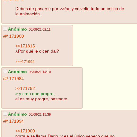
Debes de pasarse por >>/ac y volvelte todo un critico de
la animación.
Anónimo
03/08/21 02:11
/#/
171900
>>171815
¿Por qué le dicen dai?
>>>171994
Anónimo
03/08/21 14:10
/#/
171984
>>171752
> y creo que progre,
el es muy progre, bastante.
Anónimo
03/08/21 15:39
/#/
171994
>>171900
porque se llama Dario, y es el único veneco que no