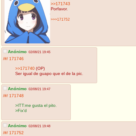
>>171743
Porfavor.
>>>171752
Anónimo
02/08/21 19:45
/#/
171746
>>171740
(OP)
Ser igual de guapo que el de la pic.
Anónimo
02/08/21 19:47
/#/
171748
>ITT:me gusta el pito.
>Fix'd
Anónimo
02/08/21 19:48
/#/
171752