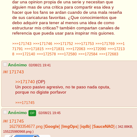
dar una opinion propia de una serie y necesitan que
alguien mas de una critica para compartir esa idea y
hacer que los fans se ardan cuando de una mala reseña
de sus caricaturas favoritas. ¿Que conocimientos que
debo adquirir para tener al menos una idea de como
estructurar mis criticas? también compartan canales de
referencia que pueda usar para inspirar mis guiones.
>>>171743
>>>171746
>>>171752
>>>171753
>>>171769
>>>1
71791
>>>171815
>>>171831
>>>172063
>>>172090
>>>17213
8
>>>172140
>>>172578
>>>172580
>>>172584
>>>172683
Anónimo
02/08/21 19:41
/#/
171743
>>171740
(OP)
Un poco pasivo agresivo, no te paso nada oputa,
porque no digiste porfavor
>>>171745
Anónimo
02/08/21 19:45
OP
/#/
171745
162793354677.png
[
Google
]
[
ImgOps
]
[
iqdb
]
[
SauceNAO
]
( 342.88KB
,
155225980968.png
)