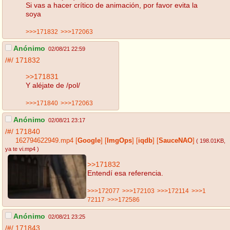
Si vas a hacer crítico de animación, por favor evita la
soya
>>>171832
>>>172063
Anónimo
02/08/21 22:59
/#/
171832
>>171831
Y aléjate de /pol/
>>>171840
>>>172063
Anónimo
02/08/21 23:17
/#/
171840
162794622949.mp4
[
Google
]
[
ImgOps
]
[
iqdb
]
[
SauceNAO
]
( 198.01KB
,
ya te vi.mp4
)
>>171832
Entendí esa referencia.
>>>172077
>>>172103
>>>172114
>>>1
72117
>>>172586
Anónimo
02/08/21 23:25
/#/
171843