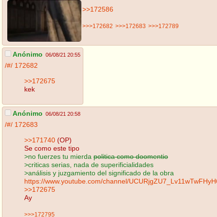
>>172586
>>>172682
>>>172683
>>>172789
Anónimo
06/08/21 20:55
/#/
172682
>>172675
kek
Anónimo
06/08/21 20:58
/#/
172683
>>171740
(OP)
Se como este tipo
>no fuerzes tu mierda
politica como doomentio
>criticas serias, nada de superificialidades
>análisis y juzgamiento del significado de la obra
https://www.youtube.com/channel/UCURjgZU7_Lv11wTwFHy
>>172675
Ay
>>>172795