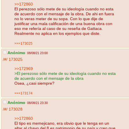
>>172860
El perezoso sólo mete de su ideología cuando no esta
de acuerdo con el mensaje de la obra. De ahi en fuera
no lo veras meter de su sopa. Con lo que dije de
justificar una mala calificación de una buena obra con
eso me refería al caso de su reseña de Gattaca.
Realmente no aplica en los ejemplos que diste.
>>>173025
Anónimo
08/08/21 23:00
/#/
173025
>>172969
>El perezoso sólo mete de su ideología cuando no esta
de acuerdo con el mensaje de la obra
Osea, ¿casi siempre?
>>>173174
Anónimo
08/08/21 23:30
/#/
173028
>>172860
El tipo es memejicano, era obvio que le tenga en un
altar al chavo del 8 es patrimonio de su país y creo que