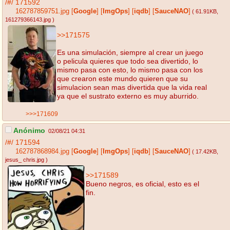
/#/
171592
162787859751.jpg
[
Google
]
[
ImgOps
]
[
iqdb
]
[
SauceNAO
]
( 61.91KB
,
161279366143.jpg
)
>>171575
Es una simulación, siempre al crear un juego
o pelicula quieres que todo sea divertido, lo
mismo pasa con esto, lo mismo pasa con los
que crearon este mundo quieren que su
simulacion sean mas divertida que la vida real
ya que el sustrato externo es muy aburrido.
>>>171609
Anónimo
02/08/21 04:31
/#/
171594
162787868984.jpg
[
Google
]
[
ImgOps
]
[
iqdb
]
[
SauceNAO
]
( 17.42KB
,
jesus_ chris.jpg
)
>>171589
Bueno negros, es oficial, esto es el
fin.