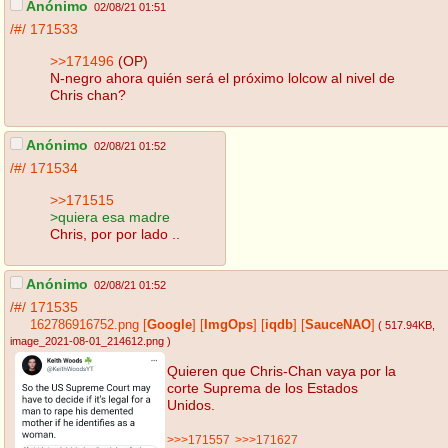
Anónimo
02/08/21 01:51
/#/
171533
>>171496
(OP)
N-negro ahora quién será el próximo lolcow al nivel de
Chris chan?
Anónimo
02/08/21 01:52
/#/
171534
>>171515
>quiera esa madre
Chris, por por lado ..
Anónimo
02/08/21 01:52
/#/
171535
162786916752.png
[
Google
]
[
ImgOps
]
[
iqdb
]
[
SauceNAO
]
( 517.94KB
,
image_2021-08-01_214612.png
)
Quieren que Chris-Chan vaya por la
corte Suprema de los Estados
Unidos.
>>>171557
>>>171627