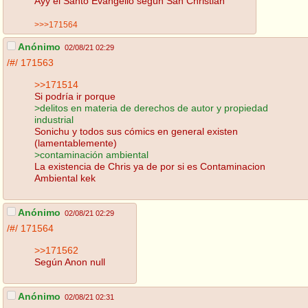
Ayy el Santo Evangelio según San Christian
>>>171564
Anónimo
02/08/21 02:29
/#/
171563
>>171514
Si podría ir porque
>delitos en materia de derechos de autor y propiedad
industrial
Sonichu y todos sus cómics en general existen
(lamentablemente)
>contaminación ambiental
La existencia de Chris ya de por si es Contaminacion
Ambiental kek
Anónimo
02/08/21 02:29
/#/
171564
>>171562
Según Anon null
Anónimo
02/08/21 02:31