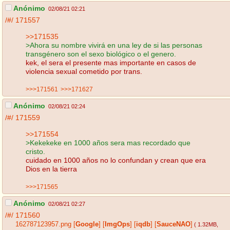
Anónimo
02/08/21 02:21
/#/
171557
>>171535
>Ahora su nombre vivirá en una ley de si las personas
transgénero son el sexo biológico o el genero.
kek, el sera el presente mas importante en casos de
violencia sexual cometido por trans.
>>>171561
>>>171627
Anónimo
02/08/21 02:24
/#/
171559
>>171554
>Kekekeke en 1000 años sera mas recordado que
cristo.
cuidado en 1000 años no lo confundan y crean que era
Dios en la tierra
>>>171565
Anónimo
02/08/21 02:27
/#/
171560
162787123957.png
[
Google
]
[
ImgOps
]
[
iqdb
]
[
SauceNAO
]
( 1.32MB
,