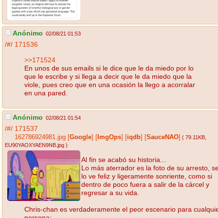
Anónimo
02/08/21 01:53
/#/
171536
>>171524
En unos de sus emails si le dice que le da miedo por lo
que le escribe y si llega a decir que le da miedo que la
viole, pues creo que en una ocasión la llego a acorralar
en una pared.
Anónimo
02/08/21 01:54
/#/
171537
162786924981.jpg
[
Google
]
[
ImgOps
]
[
iqdb
]
[
SauceNAO
]
( 79.11KB
,
EU90YAOXYAEN9NB.jpg
)
Al fin se acabó su historia...
Lo más aterrador es la foto de su arresto, s
lo ve feliz y ligeramente sonriente, como si
dentro de poco fuera a salir de la cárcel y
regresar a su vida.
Chris-chan es verdaderamente el peor escenario para cualqui
persona: