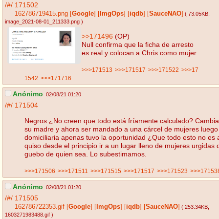
/#/
171502
162786719415.png
[
Google
]
[
ImgOps
]
[
iqdb
]
[
SauceNAO
]
( 73.05KB
,
image_2021-08-01_211333.png
)
>>171496
(OP)
Null confirma que la ficha de arresto
es real y colocan a Chris como mujer.
>>>171513
>>>171517
>>>171522
>>>17
1542
>>>171716
Anónimo
02/08/21 01:20
/#/
171504
Negros ¿No creen que todo está fríamente calculado? Cambiar
su madre y ahora ser mandado a una cárcel de mujeres luego 
domiciliaria apenas tuvo la oportunidad ¿Que todo esto no es 
quiso desde el principio ir a un lugar lleno de mujeres urgidas 
guebo de quien sea. Lo subestimamos.
>>>171506
>>>171511
>>>171515
>>>171517
>>>171523
>>>17153
Anónimo
02/08/21 01:20
/#/
171505
162786722353.gif
[
Google
]
[
ImgOps
]
[
iqdb
]
[
SauceNAO
]
( 253.34KB
,
1603271983488.gif
)