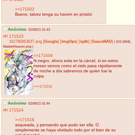
>>171502
Bueno, talvez tenga su harem en prisión
Anónimo
02/08/21 01:43
/#/
171523
162786863637.png
[
Google
]
[
ImgOps
]
[
iqdb
]
[
SauceNAO
]
( 923.36KB
,
MadeinHeaven.png
)
>>171504
N-negro, ahora esta en la cárcel, si en estos
meses vemos como el cielo pasa rápidamente
de noche a día sabremos de quien fue la
culpa.
>>>171532
Anónimo
02/08/21 01:44
/#/
171524
>>171516
asqueada, y pensando que pudo ser ella. O
simplemente se haya olvidado todo por el bien de su