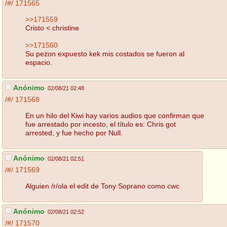
/#/
171565
>>171559
Cristo < christine
>>171560
Su pezon expuesto kek mis costados se fueron al
espacio.
Anónimo
02/08/21 02:48
/#/
171568
En un hilo del Kiwi hay varios audios que confirman que
fue arrestado por incesto, el título es: Chris got
arrested, y fue hecho por Null.
Anónimo
02/08/21 02:51
/#/
171569
Alguien /r/ola el edit de Tony Soprano como cwc
Anónimo
02/08/21 02:52
/#/
171570