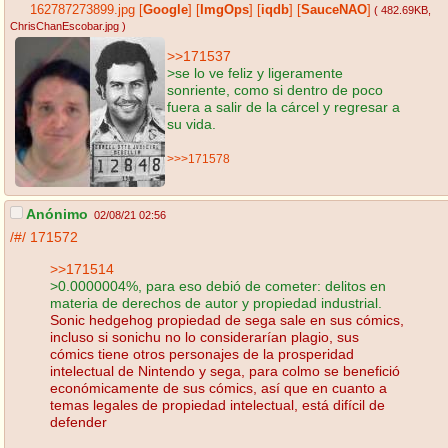
162787273899.jpg
[
Google
]
[
ImgOps
]
[
iqdb
]
[
SauceNAO
]
( 482.69KB
,
ChrisChanEscobar.jpg
)
>>171537
>se lo ve feliz y ligeramente
sonriente, como si dentro de poco
fuera a salir de la cárcel y regresar a
su vida.
>>>171578
Anónimo
02/08/21 02:56
/#/
171572
>>171514
>0.0000004%, para eso debió de cometer: delitos en
materia de derechos de autor y propiedad industrial.
Sonic hedgehog propiedad de sega sale en sus cómics,
incluso si sonichu no lo considerarían plagio, sus
cómics tiene otros personajes de la prosperidad
intelectual de Nintendo y sega, para colmo se benefició
económicamente de sus cómics, así que en cuanto a
temas legales de propiedad intelectual, está difícil de
defender