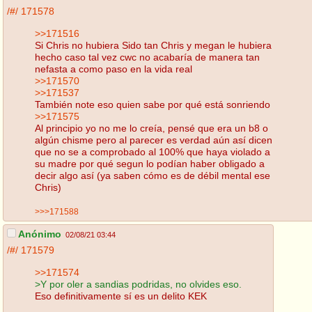
/#/
171578
>>171516
Si Chris no hubiera Sido tan Chris y megan le hubiera
hecho caso tal vez cwc no acabaría de manera tan
nefasta a como paso en la vida real
>>171570
>>171537
También note eso quien sabe por qué está sonriendo
>>171575
Al principio yo no me lo creía, pensé que era un b8 o
algún chisme pero al parecer es verdad aún así dicen
que no se a comprobado al 100% que haya violado a
su madre por qué segun lo podían haber obligado a
decir algo así (ya saben cómo es de débil mental ese
Chris)
>>>171588
Anónimo
02/08/21 03:44
/#/
171579
>>171574
>Y por oler a sandias podridas, no olvides eso.
Eso definitivamente sí es un delito KEK