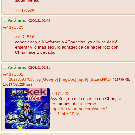
salud mental.
>>>171536
Anónimo
02/08/21 01:48
/#/
171529
>>171516
conociendo a Kiwifarms o 4Chanclas, ya ella se debió
enterar y lo mas seguro agradecida de haber roto con
Chris hace 1 decada.
Anónimo
02/08/21 01:51
/#/
171532
162786907038.jpg
[
Google
]
[
ImgOps
]
[
iqdb
]
[
SauceNAO
]
( 167.96KB
,
162197678228.jpg
)
>>171523
Ayy Kek, no solo es el fin de Chris, si
no también del universo
https://m.youtube.com/watch?
v=171skzi5BKc