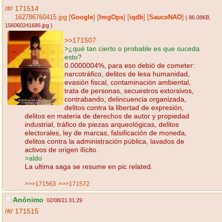
/#/
171514
162786760415.jpg
[
Google
]
[
ImgOps
]
[
iqdb
]
[
SauceNAO
]
( 86.08KB
,
156060241686.jpg
)
>>171507
>¿qué tan cierto o probable es que suceda
esto?
0.0000004%, para eso debió de cometer:
narcotráfico, delitos de lesa humanidad,
evasión fiscal, contaminación ambiental,
trata de personas, secuestros extorsivos,
contrabando, delincuencia organizada,
delitos contra la libertad de expresión,
delitos en materia de derechos de autor y propiedad
industrial, tráfico de piezas arqueológicas, delitos
electorales, ley de marcas, falsificación de moneda,
delitos contra la administración pública, lavados de
activos de origen ilícito.
>aldo
La ultima saga se resume en pic related.
>>>171563
>>>171572
Anónimo
02/08/21 01:29
/#/
171515