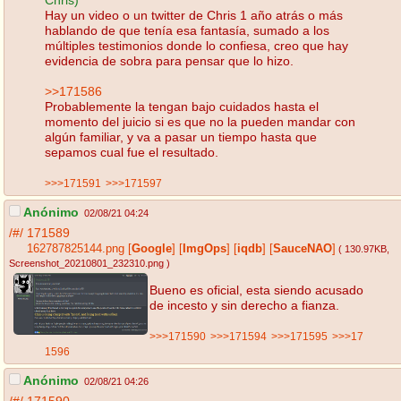
Chris)
Hay un video o un twitter de Chris 1 año atrás o más
hablando de que tenía esa fantasía, sumado a los
múltiples testimonios donde lo confiesa, creo que hay
evidencia de sobra para pensar que lo hizo.
>>171586
Probablemente la tengan bajo cuidados hasta el
momento del juicio si es que no la pueden mandar con
algún familiar, y va a pasar un tiempo hasta que
sepamos cual fue el resultado.
>>>171591
>>>171597
Anónimo
02/08/21 04:24
/#/
171589
162787825144.png
[
Google
]
[
ImgOps
]
[
iqdb
]
[
SauceNAO
]
( 130.97KB
,
Screenshot_20210801_232310.png
)
Bueno es oficial, esta siendo acusado
de incesto y sin derecho a fianza.
>>>171590
>>>171594
>>>171595
>>>17
1596
Anónimo
02/08/21 04:26