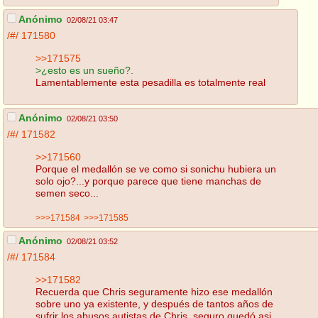
Anónimo
02/08/21 03:47
/#/
171580
>>171575
>¿esto es un sueño?.
Lamentablemente esta pesadilla es totalmente real
Anónimo
02/08/21 03:50
/#/
171582
>>171560
Porque el medallón se ve como si sonichu hubiera un
solo ojo?...y porque parece que tiene manchas de
semen seco...
>>>171584
>>>171585
Anónimo
02/08/21 03:52
/#/
171584
>>171582
Recuerda que Chris seguramente hizo ese medallón
sobre uno ya existente, y después de tantos años de
sufrir los abusos autistas de Chris, seguro quedó asi.