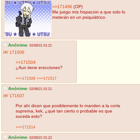
>>171496
(OP)
Me juego mis hispacoin a que solo lo
meterán en un psiquiátrico.
Anónimo
02/08/21 01:21
/#/
171506
>>171504
¿Aun tiene erecciones?
>>>171509
>>>171517
Anónimo
02/08/21 01:21
/#/
171507
Por ahí dicen que posiblemente lo manden a la corte
suprema, kek, ¿qué tan cierto o probable es que
suceda esto?
>>>171514
Anónimo
02/08/21 01:22