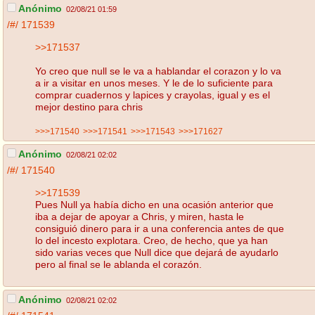
Anónimo
02/08/21 01:59
/#/
171539
>>171537
Yo creo que null se le va a hablandar el corazon y lo va
a ir a visitar en unos meses. Y le de lo suficiente para
comprar cuadernos y lapices y crayolas, igual y es el
mejor destino para chris
>>>171540
>>>171541
>>>171543
>>>171627
Anónimo
02/08/21 02:02
/#/
171540
>>171539
Pues Null ya había dicho en una ocasión anterior que
iba a dejar de apoyar a Chris, y miren, hasta le
consiguió dinero para ir a una conferencia antes de que
lo del incesto explotara. Creo, de hecho, que ya han
sido varias veces que Null dice que dejará de ayudarlo
pero al final se le ablanda el corazón.
Anónimo
02/08/21 02:02