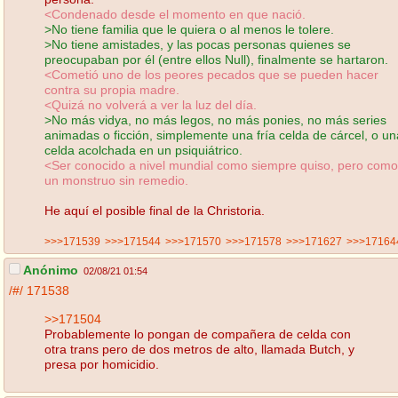
<Condenado desde el momento en que nació.
>No tiene familia que le quiera o al menos le tolere.
>No tiene amistades, y las pocas personas quienes se
preocupaban por él (entre ellos Null), finalmente se hartaron.
<Cometió uno de los peores pecados que se pueden hacer
contra su propia madre.
<Quizá no volverá a ver la luz del día.
>No más vidya, no más legos, no más ponies, no más series
animadas o ficción, simplemente una fría celda de cárcel, o un
celda acolchada en un psiquiátrico.
<Ser conocido a nivel mundial como siempre quiso, pero como
un monstruo sin remedio.
He aquí el posible final de la Christoria.
>>>171539
>>>171544
>>>171570
>>>171578
>>>171627
>>>17164
Anónimo
02/08/21 01:54
/#/
171538
>>171504
Probablemente lo pongan de compañera de celda con
otra trans pero de dos metros de alto, llamada Butch, y
presa por homicidio.