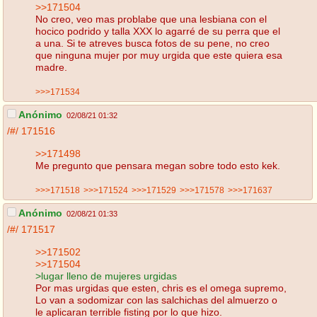
>>171504
No creo, veo mas problabe que una lesbiana con el
hocico podrido y talla XXX lo agarré de su perra que el
a una. Si te atreves busca fotos de su pene, no creo
que ninguna mujer por muy urgida que este quiera esa
madre.
>>>171534
Anónimo
02/08/21 01:32
/#/
171516
>>171498
Me pregunto que pensara megan sobre todo esto kek.
>>>171518
>>>171524
>>>171529
>>>171578
>>>171637
Anónimo
02/08/21 01:33
/#/
171517
>>171502
>>171504
>lugar lleno de mujeres urgidas
Por mas urgidas que esten, chris es el omega supremo,
Lo van a sodomizar con las salchichas del almuerzo o
le aplicaran terrible fisting por lo que hizo.