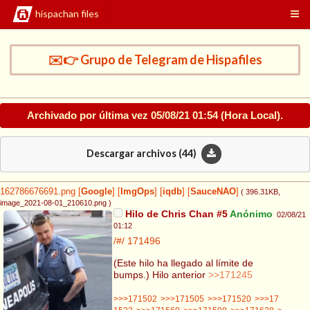
hispachan files
✉️👉 Grupo de Telegram de Hispafiles
Archivado por última vez
05/08/21 01:54
(Hora Local).
Descargar archivos (
44
)
162786676691.png
[
Google
]
[
ImgOps
]
[
iqdb
]
[
SauceNAO
]
( 396.31KB
,
image_2021-08-01_210610.png
)
Hilo de Chris Chan #5
Anónimo
02/08/21
01:12
/#/
171496
(Este hilo ha llegado al límite de
bumps.) Hilo anterior
>>171245
>>>171502
>>>171505
>>>171520
>>>17