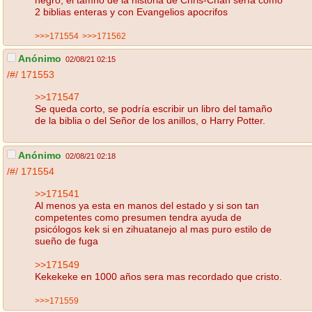
negro, el tamño de la historia de Chris-Chan sería como
2 biblias enteras y con Evangelios apocrifos
>>>171554
>>>171562
Anónimo
02/08/21 02:15
/#/
171553
>>171547
Se queda corto, se podría escribir un libro del tamaño
de la biblia o del Señor de los anillos, o Harry Potter.
Anónimo
02/08/21 02:18
/#/
171554
>>171541
Al menos ya esta en manos del estado y si son tan
competentes como presumen tendra ayuda de
psicólogos kek si en zihuatanejo al mas puro estilo de
sueño de fuga
>>171549
Kekekeke en 1000 años sera mas recordado que cristo.
>>>171559