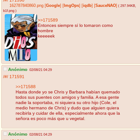
/#/
171590
162787840860.png
[
Google
]
[
ImgOps
]
[
iqdb
]
[
SauceNAO
]
( 297.94KB
,
b1f.png
)
>>171589
Entonces siempre sí lo tomaron como
hombre
keeeeek
Anónimo
02/08/21 04:29
/#/
171591
>>171588
Hasta donde yo se Chris y Barbara habían quemado
todos sus puentes con amigos y familia. A esa gente
nadie la soportaba, ni siquiera su otro hijo (Cole, el
medio hermano de Chris) y dudo que alguien quiera
recibirla y cuidar de ella, especialmente ahora que la
señora es poco más que u vegetal.
Anónimo
02/08/21 04:29