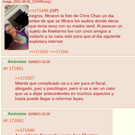
image_2021-08-01_221948.png
)
>>171496
(OP)
negros, filtraron la foto de Chris Chan un dia
antes de que se filtrara los audios donde decia
que tenia sexo con su madre senil. Al parecer un
sujeto de Kiwifarms fue con unos amigos a
visitarlo a su casa solo para que al dia siguiente
explotara internet
>>>171565
>>>171582
Anónimo
02/08/21 02:28
/#/
171561
>>171557
Mierda que complicado va a a ser para el fiscal,
abogado, juez y psicólogos, pero si va a ser un caso
que va a dejar antecedentes en muchos aspectos y
hasta puede llegar a reformar leyes.
Anónimo
02/08/21 02:28
/#/
171562
>>171549