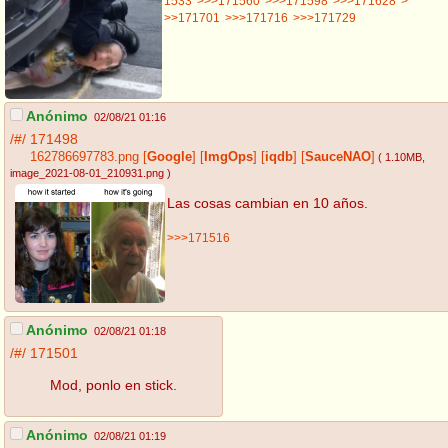
1533
>>>171560
>>>171598
>>>171628
>
>>171701
>>>171716
>>>171729
Anónimo
02/08/21 01:16
/#/
171498
162786697783.png
[
Google
]
[
ImgOps
]
[
iqdb
]
[
SauceNAO
]
( 1.10MB
,
image_2021-08-01_210931.png
)
Las cosas cambian en 10 años.
>>>171516
Anónimo
02/08/21 01:18
/#/
171501
Mod, ponlo en stick.
Anónimo
02/08/21 01:19