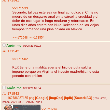
/#/
171541
>>171539
Secundo, tal vez este sea un final agridulce, si Chris no
muere de un desgarro anal en la cárcel la crueldad y el
dolor de ese lugar lo haga madurar y reformarse. En
unos diez años estara con Nulo, kekeando de los viejos
tiempos tomando una piña colada en México.
>>>171548
>>>171554
Anónimo
02/08/21 02:02
/#/
171542
>>171502
KEK tiene una maldita suerte el hijo de puta saldra
impune porque en Virginia el incesto madre/hija no esta
penado con prision.
Anónimo
02/08/21 02:04
/#/
171543
162786987135.png
[
Google
]
[
ImgOps
]
[
iqdb
]
[
SauceNAO
]
( 256.22KB
,
image_2021-08-01_215752.png
)
>>171539