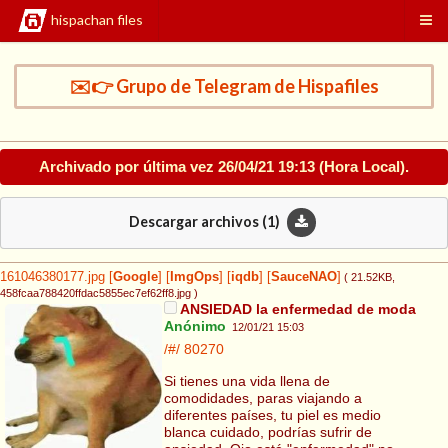
hispachan files
✉️👉 Grupo de Telegram de Hispafiles
Archivado por última vez
26/04/21 19:13
(Hora Local).
Descargar archivos (
1
)
161046380177.jpg
[
Google
]
[
ImgOps
]
[
iqdb
]
[
SauceNAO
]
( 21.52KB
,
458fcaa788420ffdac5855ec7ef62ff8.jpg
)
ANSIEDAD la enfermedad de moda
Anónimo
12/01/21 15:03
/#/
80270
Si tienes una vida llena de
comodidades, paras viajando a
diferentes países, tu piel es medio
blanca cuidado, podrías sufrir de