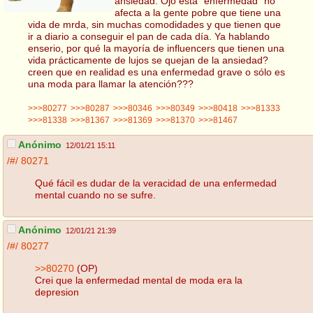
ansiedad. Ojo está "enfermedad" no
afecta a la gente pobre que tiene una
vida de mrda, sin muchas comodidades y que tienen que
ir a diario a conseguir el pan de cada día. Ya hablando
enserio, por qué la mayoría de influencers que tienen una
vida prácticamente de lujos se quejan de la ansiedad?
creen que en realidad es una enfermedad grave o sólo es
una moda para llamar la atención???
>>>80277
>>>80287
>>>80346
>>>80349
>>>80418
>>>81333
>>>81338
>>>81367
>>>81369
>>>81370
>>>81467
Anónimo
12/01/21 15:11
/#/
80271
Qué fácil es dudar de la veracidad de una enfermedad
mental cuando no se sufre.
Anónimo
12/01/21 21:39
/#/
80277
>>80270
(OP)
Crei que la enfermedad mental de moda era la
depresion