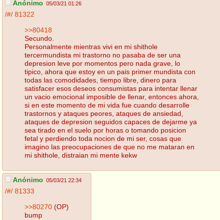
Anónimo
05/03/21 01:26
/#/
81322
>>80418
Secundo.
Personalmente mientras vivi en mi shithole
tercermundista mi trastorno no pasaba de ser una
depresion leve por momentos pero nada grave, lo
tipico, ahora que estoy en un pais primer mundista con
todas las comodidades, tiempo libre, dinero para
satisfacer esos deseos consumistas para intentar llenar
un vacio emocional imposible de llenar, entonces ahora,
si en este momento de mi vida fue cuando desarrolle
trastornos y ataques peores, ataques de ansiedad,
ataques de depresion seguidos capaces de dejarme ya
sea tirado en el suelo por horas o tomando posicion
fetal y perdiendo toda nocion de mi ser, cosas que
imagino las preocupaciones de que no me mataran en
mi shithole, distraian mi mente kekw
Anónimo
05/03/21 22:34
/#/
81333
>>80270
(OP)
bump