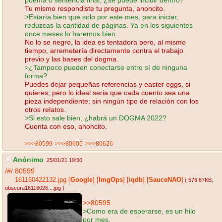
Tu mismo respondiste tu pregunta, anoncito.
>Estaría bien que solo por este mes, para iniciar,
reduzcas la cantidad de páginas. Ya en los siguientes
once meses lo haremos bien.
No lo se negro, la idea es tentadora pero, al mismo
tiempo, arremetería directamente contra el trabajo
previo y las bases del dogma.
>¿Tampoco pueden conectarse entre sí de ninguna
forma?
Puedes dejar pequeñas referencias y easter eggs, si
quieres; pero lo ideal seria que cada cuento sea una
pieza independiente; sin ningún tipo de relación con los
otros relatos.
>Si esto sale bien, ¿habrá un DOGMA 2022?
Cuenta con eso, anoncito.
>>>80599
>>>80605
>>>80626
Anónimo
25/01/21 19:50
/#/
80599
161160422132.jpg
[
Google
]
[
ImgOps
]
[
iqdb
]
[
SauceNAO
]
( 576.87KB
,
obscura16116026....jpg
)
>>80595
>Como era de esperarse, es un hilo
por mes.