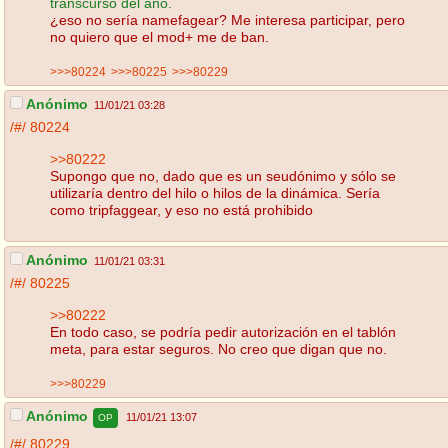
transcurso del año.
¿eso no sería namefagear? Me interesa participar, pero
no quiero que el mod+ me de ban.
>>>80224
>>>80225
>>>80229
Anónimo
11/01/21 03:28
/#/
80224
>>80222
Supongo que no, dado que es un seudónimo y sólo se
utilizaría dentro del hilo o hilos de la dinámica. Sería
como tripfaggear, y eso no está prohibido
Anónimo
11/01/21 03:31
/#/
80225
>>80222
En todo caso, se podría pedir autorización en el tablón
meta, para estar seguros. No creo que digan que no.
>>>80229
Anónimo
11/01/21 13:07
OP
/#/
80229