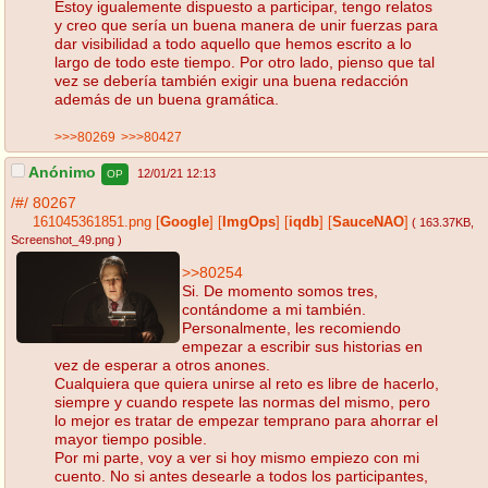
Estoy igualemente dispuesto a participar, tengo relatos
y creo que sería un buena manera de unir fuerzas para
dar visibilidad a todo aquello que hemos escrito a lo
largo de todo este tiempo. Por otro lado, pienso que tal
vez se debería también exigir una buena redacción
además de un buena gramática.
>>>80269
>>>80427
Anónimo
12/01/21 12:13
OP
/#/
80267
161045361851.png
[
Google
]
[
ImgOps
]
[
iqdb
]
[
SauceNAO
]
( 163.37KB
,
Screenshot_49.png
)
>>80254
Si. De momento somos tres,
contándome a mi también.
Personalmente, les recomiendo
empezar a escribir sus historias en
vez de esperar a otros anones.
Cualquiera que quiera unirse al reto es libre de hacerlo,
siempre y cuando respete las normas del mismo, pero
lo mejor es tratar de empezar temprano para ahorrar el
mayor tiempo posible.
Por mi parte, voy a ver si hoy mismo empiezo con mi
cuento. No si antes desearle a todos los participantes,