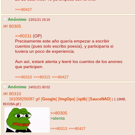
>>>80427
Anónimo
13/01/21 19:16
/#/
80305
>>80211
(OP)
Precisamente este año quería empezar a escribir
cuentos (pues solo escribo poesía), y participaría si
tuviera un poco de experiencia.
Aun así, estaré atenta y leeré los cuentos de los anones
que participen.
>>>80310
>>>80315
>>>80427
Anónimo
14/01/21 00:02
/#/
80310
161058256087.gif
[
Google
]
[
ImgOps
]
[
iqdb
]
[
SauceNAO
]
( 1.18MB
,
BOOBA.gif
)
>>80305
>atenta
>>>80313
>>>80427