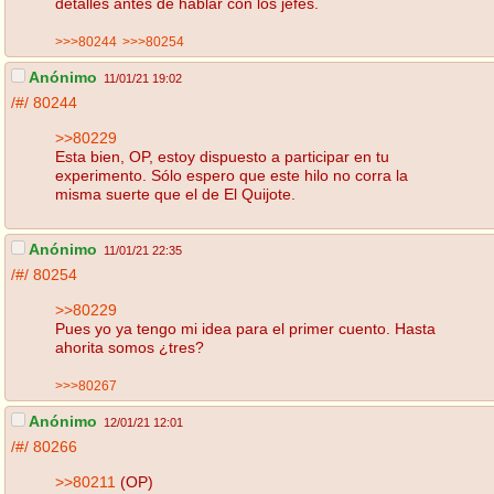
detalles antes de hablar con los jefes.
>>>80244
>>>80254
Anónimo
11/01/21 19:02
/#/
80244
>>80229
Esta bien, OP, estoy dispuesto a participar en tu
experimento. Sólo espero que este hilo no corra la
misma suerte que el de El Quijote.
Anónimo
11/01/21 22:35
/#/
80254
>>80229
Pues yo ya tengo mi idea para el primer cuento. Hasta
ahorita somos ¿tres?
>>>80267
Anónimo
12/01/21 12:01
/#/
80266
>>80211
(OP)