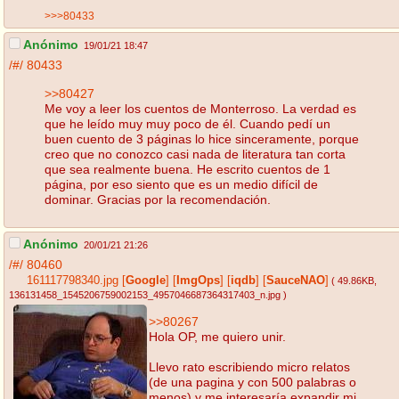
>>>80433
Anónimo
19/01/21 18:47
/#/
80433
>>80427
Me voy a leer los cuentos de Monterroso. La verdad es
que he leído muy muy poco de él. Cuando pedí un
buen cuento de 3 páginas lo hice sinceramente, porque
creo que no conozco casi nada de literatura tan corta
que sea realmente buena. He escrito cuentos de 1
página, por eso siento que es un medio difícil de
dominar. Gracias por la recomendación.
Anónimo
20/01/21 21:26
/#/
80460
161117798340.jpg
[
Google
]
[
ImgOps
]
[
iqdb
]
[
SauceNAO
]
( 49.86KB
,
136131458_1545206759002153_4957046687364317403_n.jpg
)
>>80267
Hola OP, me quiero unir.
Llevo rato escribiendo micro relatos
(de una pagina y con 500 palabras o
menos) y me interesaría expandir mi