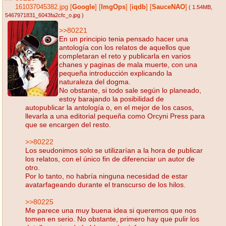
161037045382.jpg
[
Google
]
[
ImgOps
]
[
iqdb
]
[
SauceNAO
]
( 1.54MB
,
5467971831_6043fa2cfc_o.jpg
)
>>80221
En un principio tenia pensado hacer una
antología con los relatos de aquellos que
completaran el reto y publicarla en varios
chanes y paginas de mala muerte, con una
pequeña introducción explicando la
naturaleza del dogma.
No obstante, si todo sale según lo planeado,
estoy barajando la posibilidad de
autopublicar la antología o, en el mejor de los casos,
llevarla a una editorial pequeña como Orcyni Press para
que se encargen del resto.
>>80222
Los seudonimos solo se utilizarían a la hora de publicar
los relatos, con el único fin de diferenciar un autor de
otro.
Por lo tanto, no habría ninguna necesidad de estar
avatarfageando durante el transcurso de los hilos.
>>80225
Me parece una muy buena idea si queremos que nos
tomen en serio. No obstante, primero hay que pulir los