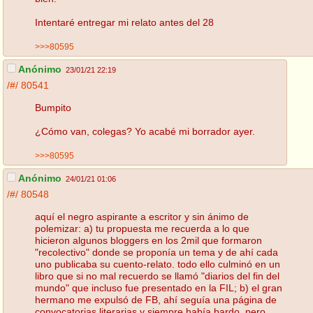
Intentaré entregar mi relato antes del 28
>>>80595
Anónimo
23/01/21 22:19
/#/
80541
Bumpito
¿Cómo van, colegas? Yo acabé mi borrador ayer.
>>>80595
Anónimo
24/01/21 01:06
/#/
80548
aquí el negro aspirante a escritor y sin ánimo de
polemizar: a) tu propuesta me recuerda a lo que
hicieron algunos bloggers en los 2mil que formaron
"recolectivo" donde se proponía un tema y de ahí cada
uno publicaba su cuento-relato. todo ello culminó en un
libro que si no mal recuerdo se llamó "diarios del fin del
mundo" que incluso fue presentado en la FIL; b) el gran
hermano me expulsó de FB, ahí seguía una página de
convocatorias literarias y siempre había bardo, pero