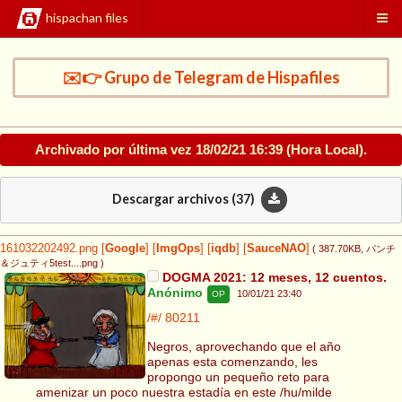
hispachan files
✉️👉 Grupo de Telegram de Hispafiles
Archivado por última vez
18/02/21 16:39
(Hora Local).
Descargar archivos (
37
)
161032202492.png
[
Google
]
[
ImgOps
]
[
iqdb
]
[
SauceNAO
]
( 387.70KB
, パンチ
＆ジュティ5test....png
)
DOGMA 2021: 12 meses, 12 cuentos.
Anónimo
10/01/21 23:40
OP
/#/
80211
Negros, aprovechando que el año
apenas esta comenzando, les
propongo un pequeño reto para
amenizar un poco nuestra estadía en este /hu/milde