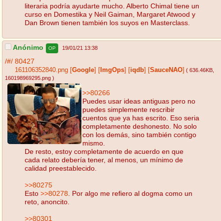
literaria podría ayudarte mucho. Alberto Chimal tiene un
curso en Domestika y Neil Gaiman, Margaret Atwood y
Dan Brown tienen también los suyos en Masterclass.
Anónimo
19/01/21 13:38
OP
/#/
80427
161106352840.png
[
Google
]
[
ImgOps
]
[
iqdb
]
[
SauceNAO
]
( 636.46KB
,
160198969295.png
)
>>80266
Puedes usar ideas antiguas pero no
puedes simplemente rescribir
cuentos que ya has escrito. Eso seria
completamente deshonesto. No solo
con los demás, sino también contigo
mismo.
De resto, estoy completamente de acuerdo en que
cada relato debería tener, al menos, un mínimo de
calidad preestablecido.
>>80275
Esto
>>80278
. Por algo me refiero al dogma como un
reto, anoncito.
>>80301