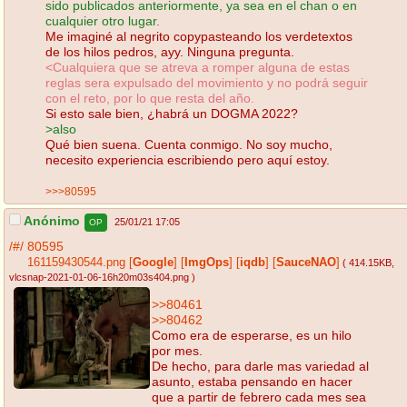
sido publicados anteriormente, ya sea en el chan o en
cualquier otro lugar.
Me imaginé al negrito copypasteando los verdetextos
de los hilos pedros, ayy. Ninguna pregunta.
<Cualquiera que se atreva a romper alguna de estas
reglas sera expulsado del movimiento y no podrá seguir
con el reto, por lo que resta del año.
Si esto sale bien, ¿habrá un DOGMA 2022?
>also
Qué bien suena. Cuenta conmigo. No soy mucho,
necesito experiencia escribiendo pero aquí estoy.
>>>80595
Anónimo
25/01/21 17:05
OP
/#/
80595
161159430544.png
[
Google
]
[
ImgOps
]
[
iqdb
]
[
SauceNAO
]
( 414.15KB
,
vlcsnap-2021-01-06-16h20m03s404.png
)
>>80461
>>80462
Como era de esperarse, es un hilo
por mes.
De hecho, para darle mas variedad al
asunto, estaba pensando en hacer
que a partir de febrero cada mes sea