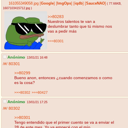
161055349058.jpg
[
Google
]
[
ImgOps
]
[
iqdb
]
[
SauceNAO
]
( 77.66KB
,
1607103415712.jpg
)
>>80283
Nuestros talentos te van a
deslumbrar tanto que tú mismo nos
vas a pedir más
>>>80301
Anónimo
13/01/21 16:48
/#/
80301
>>80299
Bueno anon, entonces ¿cuando comenzamos o como
es la cosa?
>>>80302
>>>80427
Anónimo
13/01/21 17:25
/#/
80302
>>80301
Tengo entendido que el primer cuento se va a enviar el
28 de este mes. Yo ya empecé con el mío.