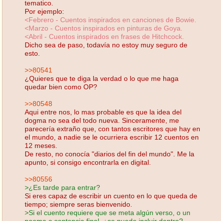
tematico.
Por ejemplo:
<Febrero - Cuentos inspirados en canciones de Bowie.
<Marzo - Cuentos inspirados en pinturas de Goya.
<Abril - Cuentos inspirados en frases de Hitchcock.
Dicho sea de paso, todavía no estoy muy seguro de
esto.
>>80541
¿Quieres que te diga la verdad o lo que me haga
quedar bien como OP?
>>80548
Aqui entre nos, lo mas probable es que la idea del
dogma no sea del todo nueva. Sinceramente, me
parecería extraño que, con tantos escritores que hay en
el mundo, a nadie se le ocurriera escribir 12 cuentos en
12 meses.
De resto, no conocía "diarios del fin del mundo". Me la
apunto, si consigo encontrarla en digital.
>>80556
>¿Es tarde para entrar?
Si eres capaz de escribir un cuento en lo que queda de
tiempo; siempre seras bienvenido.
>Si el cuento requiere que se meta algún verso, o un
poema o sentencia final, ¿se puede incluir dentro?