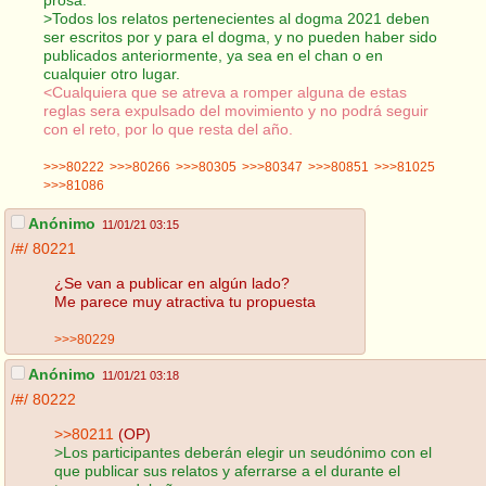
>Todos los relatos pertenecientes al dogma 2021 deben
ser escritos por y para el dogma, y no pueden haber sido
publicados anteriormente, ya sea en el chan o en
cualquier otro lugar.
<Cualquiera que se atreva a romper alguna de estas
reglas sera expulsado del movimiento y no podrá seguir
con el reto, por lo que resta del año.
>>>80222
>>>80266
>>>80305
>>>80347
>>>80851
>>>81025
>>>81086
Anónimo
11/01/21 03:15
/#/
80221
¿Se van a publicar en algún lado?
Me parece muy atractiva tu propuesta
>>>80229
Anónimo
11/01/21 03:18
/#/
80222
>>80211
(OP)
>Los participantes deberán elegir un seudónimo con el
que publicar sus relatos y aferrarse a el durante el