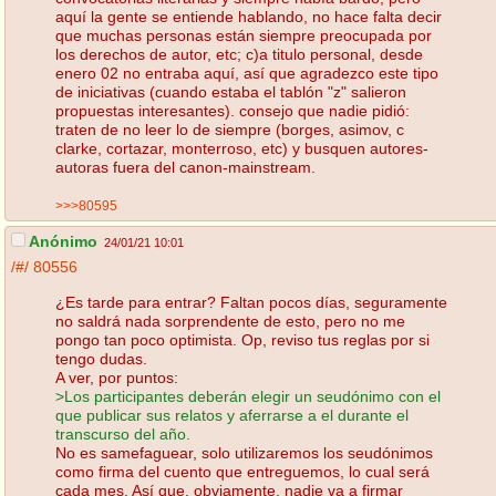
aquí la gente se entiende hablando, no hace falta decir
que muchas personas están siempre preocupada por
los derechos de autor, etc; c)a titulo personal, desde
enero 02 no entraba aquí, así que agradezco este tipo
de iniciativas (cuando estaba el tablón "z" salieron
propuestas interesantes). consejo que nadie pidió:
traten de no leer lo de siempre (borges, asimov, c
clarke, cortazar, monterroso, etc) y busquen autores-
autoras fuera del canon-mainstream.
>>>80595
Anónimo
24/01/21 10:01
/#/
80556
¿Es tarde para entrar? Faltan pocos días, seguramente
no saldrá nada sorprendente de esto, pero no me
pongo tan poco optimista. Op, reviso tus reglas por si
tengo dudas.
A ver, por puntos:
>Los participantes deberán elegir un seudónimo con el
que publicar sus relatos y aferrarse a el durante el
transcurso del año.
No es samefaguear, solo utilizaremos los seudónimos
como firma del cuento que entreguemos, lo cual será
cada mes. Así que, obviamente, nadie va a firmar