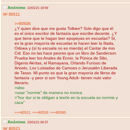
Anónimo
22/01/21 18:59
/#/
80511
>>80506
¿Y quien dice que me gusta Tolkien? Solo digo que él
es el único escritor de fantasía que escribe decente. ¿Y
que tiene que te hagan leer epopeyas en escuelas? Sí,
en la gran mayoría de escuelas te hacen leer la Iliada,
Odisea y (sí tu escuela no es mierda) el Cantar de mio
Cid. Eso no las hace peores que un libro de Sanderson.
Prueba leer los Anales de Ennio, la Púnica de Silio,
Digenis Akritas, el Ramayana, Orlando Furioso de
Ariosto, Los Luisiadas de Camoes o Jerusalén Liberada
de Tasso. Mi punto es que la gran mayoría de libros de
fantasía -y peor si son Young Adult- tienen nulo valor
literario.
>also
>usar "normie" de manera no ironica
>"hur dur si te obligan a leerlo en la escuela es normie y
caca"
>>>80521
>>>80526
>>>80565
Anónimo
23/01/21 00:37
/#/
80521