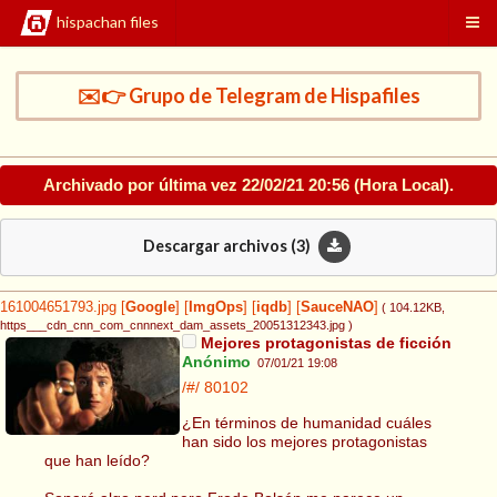
hispachan files
✉️👉 Grupo de Telegram de Hispafiles
Archivado por última vez
22/02/21 20:56
(Hora Local).
Descargar archivos (
3
)
161004651793.jpg
[
Google
]
[
ImgOps
]
[
iqdb
]
[
SauceNAO
]
( 104.12KB
,
https___cdn_cnn_com_cnnnext_dam_assets_20051312343.jpg
)
Mejores protagonistas de ficción
Anónimo
07/01/21 19:08
/#/
80102
¿En términos de humanidad cuáles
han sido los mejores protagonistas
que han leído?