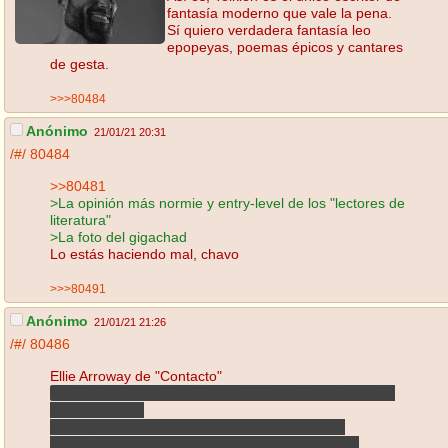
fantasía moderno que vale la pena.
Sí quiero verdadera fantasía leo
epopeyas, poemas épicos y cantares
de gesta.
>>>80484
Anónimo
21/01/21 20:31
/#/
80484
>>80481
>La opinión más normie y entry-level de los "lectores de
literatura"
>La foto del gigachad
Lo estás haciendo mal, chavo
>>>80491
Anónimo
21/01/21 21:26
/#/
80486
Ellie Arroway de "Contacto"
El cambio que sufre Eleanor Arroway luego de su viaje
en la maquina.
Era alguien que puso su vida profesional y sus
investigaciones sobre todo lo demás. Incapaz de