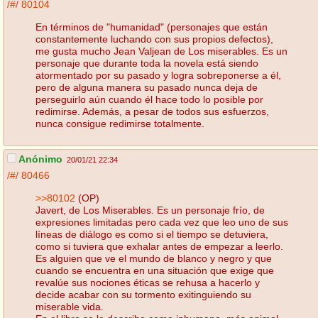
/#/
80104
En términos de "humanidad" (personajes que están
constantemente luchando con sus propios defectos),
me gusta mucho Jean Valjean de Los miserables. Es un
personaje que durante toda la novela está siendo
atormentado por su pasado y logra sobreponerse a él,
pero de alguna manera su pasado nunca deja de
perseguirlo aún cuando él hace todo lo posible por
redimirse. Además, a pesar de todos sus esfuerzos,
nunca consigue redimirse totalmente.
Anónimo
20/01/21 22:34
/#/
80466
>>80102
(OP)
Javert, de Los Miserables. Es un personaje frío, de
expresiones limitadas pero cada vez que leo uno de sus
líneas de diálogo es como si el tiempo se detuviera,
como si tuviera que exhalar antes de empezar a leerlo.
Es alguien que ve el mundo de blanco y negro y que
cuando se encuentra en una situación que exige que
revalúe sus nociones éticas se rehusa a hacerlo y
decide acabar con su tormento exitinguiendo su
miserable vida.