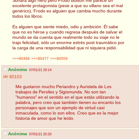
Sonará algo nerd pero Frodo Bolsón me parece un
excelente protagonista (pese a que su villano sea el mal
genérico), Frodo es alguien que cambia mucho durante
todos los libros.
Es alguien que siente miedo, odio y ambición. Él sabe
que no es héroe y cuando regresa después de salvar el
mundo se da cuenta que realmente todo su viaje no le
trajo felicidad, sólo un enorme estrés post traumático por
la carga de una responsabilidad que ni siquiera pidió.
>>>80466
>>>80477
>>>80559
Anónimo
07/01/21 20:14
/#/
80103
Me gustaron mucho Periandro y Auristela de Los
trabajos de Persiles y Sigismunda. No son tan
"humanos" en el sentido en el que estás utilizando la
palabra, pero creo que también tienen su encanto los
personajes que son un ejemplo de virtud casi
inmaculada, como lo son ellos. Creo que es la mejor
historia de amor que he leído.
Anónimo
07/01/21 20:20