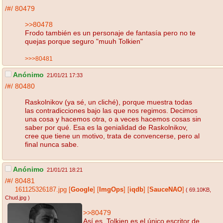
/#/
80479
>>80478
Frodo también es un personaje de fantasía pero no te
quejas porque seguro "muuh Tolkien"
>>>80481
Anónimo
21/01/21 17:33
/#/
80480
Raskolnikov (ya sé, un cliché), porque muestra todas
las contradicciones bajo las que nos regimos. Decimos
una cosa y hacemos otra, o a veces hacemos cosas sin
saber por qué. Esa es la genialidad de Raskolnikov,
cree que tiene un motivo, trata de convencerse, pero al
final nunca sabe.
Anónimo
21/01/21 18:21
/#/
80481
161125326187.jpg
[
Google
]
[
ImgOps
]
[
iqdb
]
[
SauceNAO
]
( 69.10KB
,
Chud.jpg
)
>>80479
Así es, Tolkien es el único escritor de