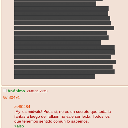
aceptar la muerte de su "padre" a los 9 años,
confeccionar relaciones amorosas serias (dejándola
con el deseo de tener hijos), cuidar y disfrutar de su
madre en sus últimos años de vida (la cual muere de
tristeza en un asilo) y orgullosa (la típica sabelotodo).
Pero después de su travesía por el centro de la galaxia
la Dra. Arroway se percata de que a ella y a toda la
humanidad le queda un largo recorrido que avanzar
para poder unirse a las demás civilizaciones del
universo (a lo que ella denomino como guardianes). Se
percata de lo mal que estaba llevando su vida privada y
por fin logra cicatrizar la herida que dejo la muerte de
su "padre". El final de Ellie es agridulce ya que ella logra
rectificarse y aceptar sus fallas pero sabe que lo único
que le queda es su vida profesional por lo que dedica a
descubrir el mensaje oculto en el numero PI.
Anónimo
21/01/21 22:28
/#/
80491
>>80484
¡Ay los midwits! Pues sí, no es un secreto que toda la
fantasía luego de Tolkien no vale ser leida. Todos los
que tenemos sentido común lo sabemos.
>also