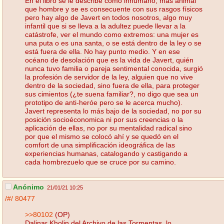
En el libro se le describe como inhumano, más animal
que hombre y se es consecuente con sus rasgos físicos
pero hay algo de Javert en todos nosotros, algo muy
infantil que si se lleva a la adultez puede llevar a la
catástrofe, ver el mundo como extremos: una mujer es
una puta o es una santa, o se está dentro de la ley o se
está fuera de ella. No hay punto medio. Y en ese
océano de desolación que es la vida de Javert, quién
nunca tuvo familia o pareja sentimental conocida, surgió
la profesión de servidor de la ley, alguien que no vive
dentro de la sociedad, sino fuera de ella, para proteger
sus cimientos (¿te suena familiar?, no digo que sea un
prototipo de anti-heróe pero se le acerca mucho).
Javert representa lo más bajo de la sociedad, no por su
posición socioéconomica ni por sus creencias o la
aplicación de ellas, no por su mentalidad radical sino
por que el mismo se colocó ahí y se quedó en el
comfort de una simplificación ideográfica de las
experiencias humanas, catalogando y castigando a
cada hombrezuelo que se cruce por su camino.
Anónimo
21/01/21 10:25
/#/
80477
>>80102
(OP)
Dalinar Kholin del Archivo de las Tormentas, lo