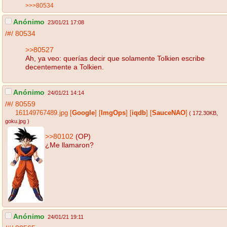
>>>80534
Anónimo
23/01/21 17:08
/#/
80534
>>80527
Ah, ya veo: querías decir que solamente Tolkien escribe
decentemente a Tolkien.
Anónimo
24/01/21 14:14
/#/
80559
161149767489.jpg
[
Google
]
[
ImgOps
]
[
iqdb
]
[
SauceNAO
]
( 172.30KB
,
goku.jpg
)
>>80102
(OP)
¿Me llamaron?
Anónimo
24/01/21 19:11