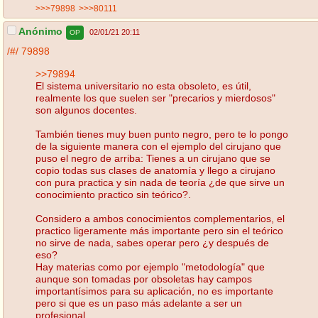
>>>79898
>>>80111
Anónimo
02/01/21 20:11
OP
/#/
79898
>>79894
El sistema universitario no esta obsoleto, es útil,
realmente los que suelen ser "precarios y mierdosos"
son algunos docentes.
También tienes muy buen punto negro, pero te lo pongo
de la siguiente manera con el ejemplo del cirujano que
puso el negro de arriba: Tienes a un cirujano que se
copio todas sus clases de anatomía y llego a cirujano
con pura practica y sin nada de teoría ¿de que sirve un
conocimiento practico sin teórico?.
Considero a ambos conocimientos complementarios, el
practico ligeramente más importante pero sin el teórico
no sirve de nada, sabes operar pero ¿y después de
eso?
Hay materias como por ejemplo "metodología" que
aunque son tomadas por obsoletas hay campos
importantísimos para su aplicación, no es importante
pero si que es un paso más adelante a ser un
profesional.