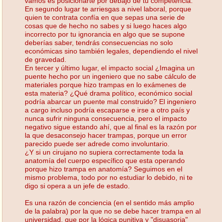
vamos es posicionarte por debajo de tu competencia.
En segundo lugar te arriesgas a nivel laboral, porque
quien te contrata confía en que sepas una serie de
cosas que de hecho no sabes y si luego haces algo
incorrecto por tu ignorancia en algo que se supone
deberías saber, tendrás consecuencias no solo
económicas sino también legales, dependiendo el nivel
de gravedad.
En tercer y último lugar, el impacto social ¿Imagina un
puente hecho por un ingeniero que no sabe cálculo de
materiales porque hizo trampas en lo exámenes de
esta materia? ¿Qué drama político, económico social
podría abarcar un puente mal construido? El ingeniero
a cargo incluso podría escaparse e irse a otro país y
nunca sufrir ninguna consecuencia, pero el impacto
negativo sigue estando ahí, que al final es la razón por
la que desaconsejo hacer trampas, porque un error
parecido puede ser adrede como involuntario.
¿Y si un cirujano no supiera correctamente toda la
anatomía del cuerpo específico que esta operando
porque hizo trampa en anatomía? Seguimos en el
mismo problema, todo por no estudiar lo debido, ni te
digo si opera a un jefe de estado.
Es una razón de conciencia (en el sentido más amplio
de la palabra) por la que no se debe hacer trampa en al
universidad, que por la lógica punitiva y "disuasoria"