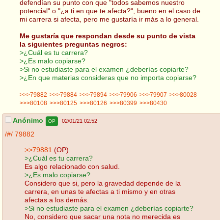
defendían su punto con que "todos sabemos nuestro
potencial" o "¿a ti en que te afecta?", bueno en el caso de
mi carrera si afecta, pero me gustaría ir más a lo general.
Me gustaría que respondan desde su punto de vista
la siguientes preguntas negros:
>¿Cuál es tu carrera?
>¿Es malo copiarse?
>Si no estudiaste para el examen ¿deberías copiarte?
>¿En que materias consideras que no importa copiarse?
>>>79882
>>>79884
>>>79894
>>>79906
>>>79907
>>>80028
>>>80108
>>>80125
>>>80126
>>>80399
>>>80430
Anónimo
02/01/21 02:52
OP
/#/
79882
>>79881
(OP)
>¿Cuál es tu carrera?
Es algo relacionado con salud.
>¿Es malo copiarse?
Considero que si, pero la gravedad depende de la
carrera, en unas te afectas a ti mismo y en otras
afectas a los demás.
>Si no estudiaste para el examen ¿deberías copiarte?
No, considero que sacar una nota no merecida es