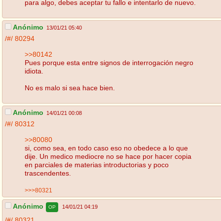
para algo, debes aceptar tu fallo e intentarlo de nuevo.
Anónimo
13/01/21 05:40
/#/
80294
>>80142
Pues porque esta entre signos de interrogación negro
idiota.
No es malo si sea hace bien.
Anónimo
14/01/21 00:08
/#/
80312
>>80080
si, como sea, en todo caso eso no obedece a lo que
dije. Un medico mediocre no se hace por hacer copia
en parciales de materias introductorias y poco
trascendentes.
>>>80321
Anónimo
14/01/21 04:19
OP
/#/
80321