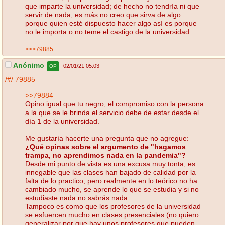
que imparte la universidad; de hecho no tendría ni que
servir de nada, es más no creo que sirva de algo
porque quien esté dispuesto hacer algo así es porque
no le importa o no teme el castigo de la universidad.
>>>79885
Anónimo
02/01/21 05:03
OP
/#/
79885
>>79884
Opino igual que tu negro, el compromiso con la persona
a la que se le brinda el servicio debe de estar desde el
día 1 de la universidad.
Me gustaría hacerte una pregunta que no agregue:
¿Qué opinas sobre el argumento de "hagamos
trampa, no aprendimos nada en la pandemia"?
Desde mi punto de vista es una excusa muy tonta, es
innegable que las clases han bajado de calidad por la
falta de lo practico, pero realmente en lo teórico no ha
cambiado mucho, se aprende lo que se estudia y si no
estudiaste nada no sabrás nada.
Tampoco es como que los profesores de la universidad
se esfuercen mucho en clases presenciales (no quiero
generalizar por que hay unos profesores que pueden