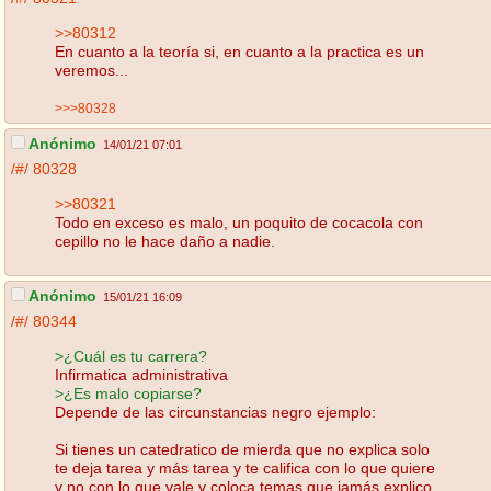
>>80312
En cuanto a la teoría si, en cuanto a la practica es un
veremos...
>>>80328
Anónimo
14/01/21 07:01
/#/
80328
>>80321
Todo en exceso es malo, un poquito de cocacola con
cepillo no le hace daño a nadie.
Anónimo
15/01/21 16:09
/#/
80344
>¿Cuál es tu carrera?
Infirmatica administrativa
>¿Es malo copiarse?
Depende de las circunstancias negro ejemplo:
Si tienes un catedratico de mierda que no explica solo
te deja tarea y más tarea y te califica con lo que quiere
y no con lo que vale y coloca temas que jamás explico