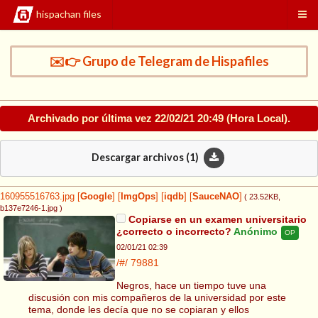
hispachan files
✉️👉 Grupo de Telegram de Hispafiles
Archivado por última vez
22/02/21 20:49
(Hora Local).
Descargar archivos (
1
)
160955516763.jpg
[
Google
]
[
ImgOps
]
[
iqdb
]
[
SauceNAO
]
( 23.52KB
,
b137e7246-1.jpg
)
Copiarse en un examen universitario
¿correcto o incorrecto?
Anónimo
OP
02/01/21 02:39
/#/
79881
Negros, hace un tiempo tuve una
discusión con mis compañeros de la universidad por este
tema, donde les decía que no se copiaran y ellos