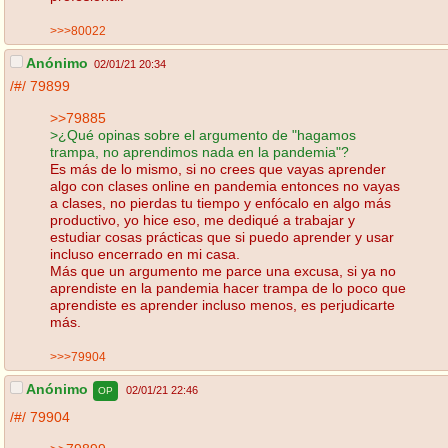
>>>80022
Anónimo
02/01/21 20:34
/#/
79899
>>79885
>¿Qué opinas sobre el argumento de "hagamos
trampa, no aprendimos nada en la pandemia"?
Es más de lo mismo, si no crees que vayas aprender
algo con clases online en pandemia entonces no vayas
a clases, no pierdas tu tiempo y enfócalo en algo más
productivo, yo hice eso, me dediqué a trabajar y
estudiar cosas prácticas que si puedo aprender y usar
incluso encerrado en mi casa.
Más que un argumento me parce una excusa, si ya no
aprendiste en la pandemia hacer trampa de lo poco que
aprendiste es aprender incluso menos, es perjudicarte
más.
>>>79904
Anónimo
02/01/21 22:46
OP
/#/
79904