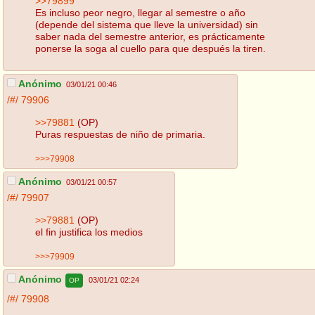
>>79899
Es incluso peor negro, llegar al semestre o año
(depende del sistema que lleve la universidad) sin
saber nada del semestre anterior, es prácticamente
ponerse la soga al cuello para que después la tiren.
Anónimo
03/01/21 00:46
/#/
79906
>>79881
(OP)
Puras respuestas de niño de primaria.
>>>79908
Anónimo
03/01/21 00:57
/#/
79907
>>79881
(OP)
el fin justifica los medios
>>>79909
Anónimo
03/01/21 02:24
OP
/#/
79908