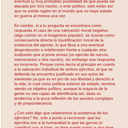
eventual (y muy probable) posibilidad de que pueda ser
atacada por otra nación, o ente político, esto están así
que no existe región en el mundo que no haya estado
en guerra al menos una vez.
En cambio, si a tu pregunta se encontrara como
respuesta el caso de una valoración moral negativa,
(algo común en el imaginario popular), se suscita como
consecuencia directa la injustificación moral de la
existencia del ejercito, lo que lleva a una eventual
desprotección e indefensión frente a cualquier otra
institución que si porte armas (un ejercito de narcos,
mercenarios u otra nación), sin embargo esa respuesta
es incorrecta. Porque como decía al principio en cuanto
a la valoración individual de ambos ejércitos, el que se
defiende se encuentra justificado en sus actos de
asesinato ya que es en pro de sus libertad y derecho a
la vida, lo cual como política exterior de estado, termina
siendo un objetivo político, aunque la mayoría de la
gente no sea capaz de identificarla así, dada su
tendencia a la poca reflexión de los asuntos complejos
y de preponderancia.
¿Con esto digo que celebremos la existencia de los
ejércitos? No, solo a punto a reconocer, que los
ejercitos son a la humanidad lo que las garras (o
colmillos) son al tigre, un tigre puede matar a otro tigre