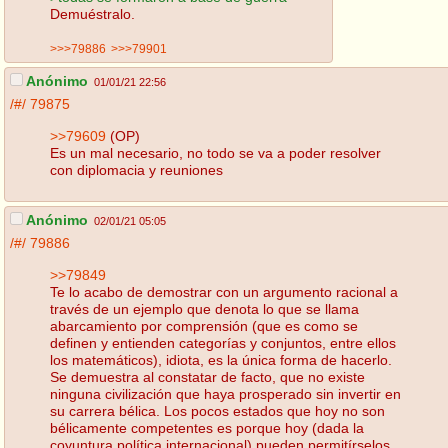
Demuéstralo.
>>>79886
>>>79901
Anónimo
01/01/21 22:56
/#/
79875
>>79609
(OP)
Es un mal necesario, no todo se va a poder resolver
con diplomacia y reuniones
Anónimo
02/01/21 05:05
/#/
79886
>>79849
Te lo acabo de demostrar con un argumento racional a
través de un ejemplo que denota lo que se llama
abarcamiento por comprensión (que es como se
definen y entienden categorías y conjuntos, entre ellos
los matemáticos), idiota, es la única forma de hacerlo.
Se demuestra al constatar de facto, que no existe
ninguna civilización que haya prosperado sin invertir en
su carrera bélica. Los pocos estados que hoy no son
bélicamente competentes es porque hoy (dada la
coyuntura política internacional) pueden permitírselos