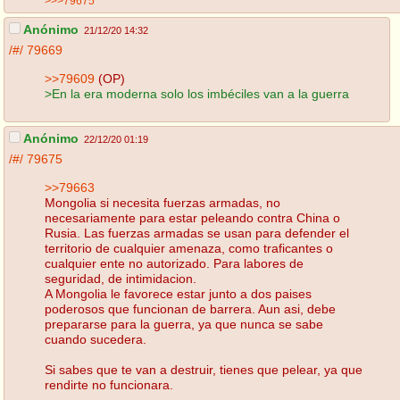
>>>79675
Anónimo
21/12/20 14:32
/#/
79669
>>79609
(OP)
>En la era moderna solo los imbéciles van a la guerra
Anónimo
22/12/20 01:19
/#/
79675
>>79663
Mongolia si necesita fuerzas armadas, no
necesariamente para estar peleando contra China o
Rusia. Las fuerzas armadas se usan para defender el
territorio de cualquier amenaza, como traficantes o
cualquier ente no autorizado. Para labores de
seguridad, de intimidacion.
A Mongolia le favorece estar junto a dos paises
poderosos que funcionan de barrera. Aun asi, debe
prepararse para la guerra, ya que nunca se sabe
cuando sucedera.
Si sabes que te van a destruir, tienes que pelear, ya que
rendirte no funcionara.