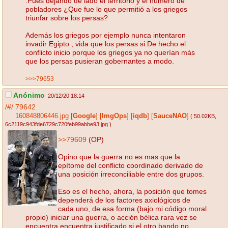
.Pues dejando de lado el territorio y el número de
pobladores ¿Que fue lo que permitió a los griegos
triunfar sobre los persas?
Además los griegos por ejemplo nunca intentaron
invadir Egipto , vida que los persas si.De hecho el
conflicto inicio porque los griegos ya no querían más
que los persas pusieran gobernantes a modo.
>>>79653
Anónimo
20/12/20 18:14
/#/
79642
160848806446.jpg
[
Google
]
[
ImgOps
]
[
iqdb
]
[
SauceNAO
]
( 50.02KB
,
6c2119c943fde6729c720feb99abbe93.jpg
)
>>79609
(OP)
Opino que la guerra no es mas que la
epítome del conflicto coordinado derivado de
una posición irreconciliable entre dos grupos.
Eso es el hecho, ahora, la posición que tomes
dependerá de los factores axiológicos de
cada uno, de esa forma (bajo mi código moral
propio) iniciar una guerra, o acción bélica rara vez se
encuentra encuentra justificado si el otro bando no