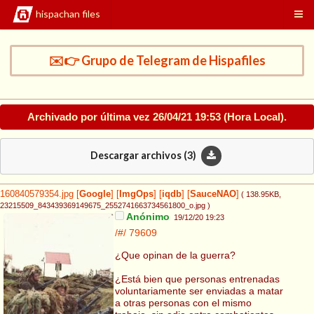
hispachan files
✉️👉 Grupo de Telegram de Hispafiles
Archivado por última vez
26/04/21 19:53
(Hora Local).
Descargar archivos (
3
)
160840579354.jpg
[
Google
]
[
ImgOps
]
[
iqdb
]
[
SauceNAO
]
( 138.95KB
,
23215509_843439369149675_2552741663734561800_o.jpg
)
Anónimo
19/12/20 19:23
/#/
79609
¿Que opinan de la guerra?
¿Está bien que personas entrenadas
voluntariamente ser enviadas a matar
a otras personas con el mismo