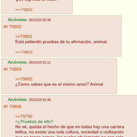
>>>79802
Anónimo
29/12/20 00:36
/#/
79802
>>79801
Está pidiendo pruebas de tu afirmación, animal.
>>>79803
Anónimo
29/12/20 01:11
/#/
79803
>>79802
¿Como sabes que es el mismo anon? Animal
Anónimo
29/12/20 01:45
/#/
79806
>>79795
>¿Pruebas de ello?
No sé, quizás el hecho de que en todas hay una carrera
bélica, no existe una sola cultura, sociedad o civilización
que no tenga armas, las cuales obviamente no son solo