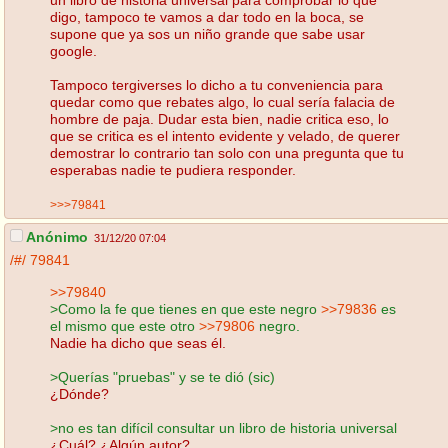
digo, tampoco te vamos a dar todo en la boca, se
supone que ya sos un niño grande que sabe usar
google.
Tampoco tergiverses lo dicho a tu conveniencia para
quedar como que rebates algo, lo cual sería falacia de
hombre de paja. Dudar esta bien, nadie critica eso, lo
que se critica es el intento evidente y velado, de querer
demostrar lo contrario tan solo con una pregunta que tu
esperabas nadie te pudiera responder.
>>>79841
Anónimo
31/12/20 07:04
/#/
79841
>>79840
>Como la fe que tienes en que este negro
>>79836
es
el mismo que este otro
>>79806
negro.
Nadie ha dicho que seas él.
>Querías "pruebas" y se te dió (sic)
¿Dónde?
>no es tan difícil consultar un libro de historia universal
¿Cuál? ¿Algún autor?