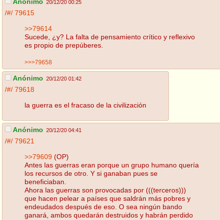
Anónimo
20/12/20 00:25
/#/
79615
>>79614
Sucede, ¿y? La falta de pensamiento crítico y reflexivo
es propio de prepúberes.
>>>79658
Anónimo
20/12/20 01:42
/#/
79618
la guerra es el fracaso de la civilización
Anónimo
20/12/20 04:41
/#/
79621
>>79609
(OP)
Antes las guerras eran porque un grupo humano quería
los recursos de otro. Y si ganaban pues se
beneficiaban.
Ahora las guerras son provocadas por (((terceros)))
que hacen pelear a países que saldrán más pobres y
endeudados después de eso. O sea ningún bando
ganará, ambos quedarán destruidos y habrán perdido