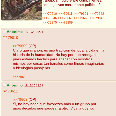
trabajo, sin odio entre combatientes,
con objetivos meramente políticos?
>>>79610
>>>79611
>>>79621
>>>79642
>>>79646
>>>79661
>>>79669
>>>79846
>>>79875
>>>79889
Anónimo
19/12/20 19:24
/#/
79610
>>79609
(OP)
Claro que si anon, es una tradición de toda la vida en la
historia de la humanidad. No hay por que renegarla
pues estamos hechos para acabar con nosotros
mismos por cosas tan banales como líneas imaginarias
o ideologías pasajeras.
>>>79612
Anónimo
19/12/20 19:29
/#/
79611
>>79609
(OP)
Si, no hay nada que favorezca más a un grupo por
unas décadas que saquear a otro. Viva la guerra.