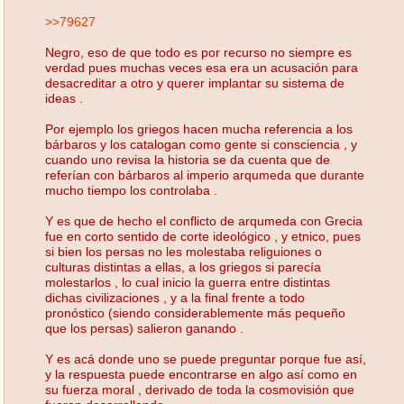
>>79627
Negro, eso de que todo es por recurso no siempre es
verdad pues muchas veces esa era un acusación para
desacreditar a otro y querer implantar su sistema de
ideas .
Por ejemplo los griegos hacen mucha referencia a los
bárbaros y los catalogan como gente si consciencia , y
cuando uno revisa la historia se da cuenta que de
referían con bárbaros al imperio arqumeda que durante
mucho tiempo los controlaba .
Y es que de hecho el conflicto de arqumeda con Grecia
fue en corto sentido de corte ideológico , y etnico, pues
si bien los persas no les molestaba religuiones o
culturas distintas a ellas, a los griegos si parecía
molestarlos , lo cual inicio la guerra entre distintas
dichas civilizaciones , y a la final frente a todo
pronóstico (siendo considerablemente más pequeño
que los persas) salieron ganando .
Y es acá donde uno se puede preguntar porque fue así,
y la respuesta puede encontrarse en algo así como en
su fuerza moral , derivado de toda la cosmovisión que