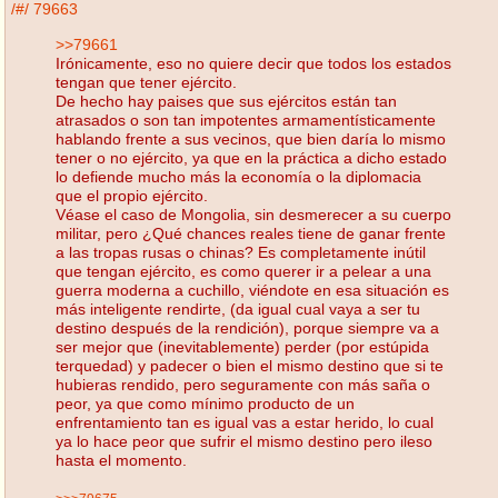
/#/
79663
>>79661
Irónicamente, eso no quiere decir que todos los estados
tengan que tener ejército.
De hecho hay paises que sus ejércitos están tan
atrasados o son tan impotentes armamentísticamente
hablando frente a sus vecinos, que bien daría lo mismo
tener o no ejército, ya que en la práctica a dicho estado
lo defiende mucho más la economía o la diplomacia
que el propio ejército.
Véase el caso de Mongolia, sin desmerecer a su cuerpo
militar, pero ¿Qué chances reales tiene de ganar frente
a las tropas rusas o chinas? Es completamente inútil
que tengan ejército, es como querer ir a pelear a una
guerra moderna a cuchillo, viéndote en esa situación es
más inteligente rendirte, (da igual cual vaya a ser tu
destino después de la rendición), porque siempre va a
ser mejor que (inevitablemente) perder (por estúpida
terquedad) y padecer o bien el mismo destino que si te
hubieras rendido, pero seguramente con más saña o
peor, ya que como mínimo producto de un
enfrentamiento tan es igual vas a estar herido, lo cual
ya lo hace peor que sufrir el mismo destino pero ileso
hasta el momento.