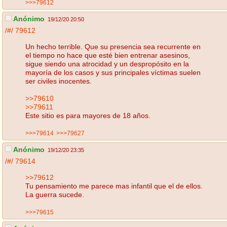
>>>79612
Anónimo
19/12/20 20:50
/#/
79612
Un hecho terrible. Que su presencia sea recurrente en
el tiempo no hace que esté bien entrenar asesinos,
sigue siendo una atrocidad y un despropósito en la
mayoría de los casos y sus principales víctimas suelen
ser civiles inocentes.
>>79610
>>79611
Este sitio es para mayores de 18 años.
>>>79614
>>>79627
Anónimo
19/12/20 23:35
/#/
79614
>>79612
Tu pensamiento me parece mas infantil que el de ellos.
La guerra sucede.
>>>79615