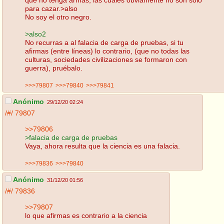
para cazar.>also
No soy el otro negro.
>also2
No recurras a al falacia de carga de pruebas, si tu
afirmas (entre líneas) lo contrario, (que no todas las
culturas, sociedades civilizaciones se formaron con
guerra), pruébalo.
>>>79807
>>>79840
>>>79841
Anónimo
29/12/20 02:24
/#/
79807
>>79806
>falacia de carga de pruebas
Vaya, ahora resulta que la ciencia es una falacia.
>>>79836
>>>79840
Anónimo
31/12/20 01:56
/#/
79836
>>79807
lo que afirmas es contrario a la ciencia