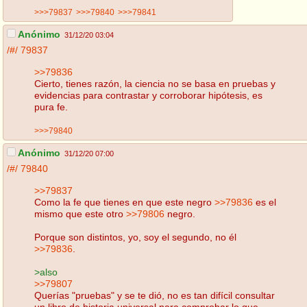
>>>79837
>>>79840
>>>79841
Anónimo
31/12/20 03:04
/#/
79837
>>79836
Cierto, tienes razón, la ciencia no se basa en pruebas y
evidencias para contrastar y corroborar hipótesis, es
pura fe.
>>>79840
Anónimo
31/12/20 07:00
/#/
79840
>>79837
Como la fe que tienes en que este negro
>>79836
es el
mismo que este otro
>>79806
negro.
Porque son distintos, yo, soy el segundo, no él
>>79836
.
>also
>>79807
Querías "pruebas" y se te dió, no es tan difícil consultar
un libro de historia universal para comprobar lo que