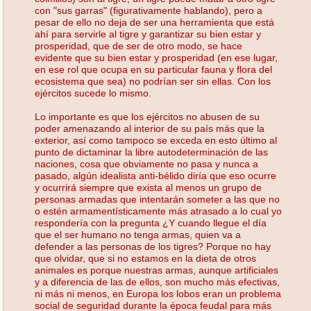
con "sus garras" (figurativamente hablando), pero a
pesar de ello no deja de ser una herramienta que está
ahí para servirle al tigre y garantizar su bien estar y
prosperidad, que de ser de otro modo, se hace
evidente que su bien estar y prosperidad (en ese lugar,
en ese rol que ocupa en su particular fauna y flora del
ecosistema que sea) no podrían ser sin ellas. Con los
ejércitos sucede lo mismo.
Lo importante es que los ejércitos no abusen de su
poder amenazando al interior de su país más que la
exterior, así como tampoco se exceda en esto último al
punto de dictaminar la libre autodeterminación de las
naciones, cosa que obviamente no pasa y nunca a
pasado, algún idealista anti-bélido diría que eso ocurre
y ocurrirá siempre que exista al menos un grupo de
personas armadas que intentarán someter a las que no
o estén armamentísticamente más atrasado a lo cual yo
respondería con la pregunta ¿Y cuando llegue el día
que el ser humano no tenga armas, quien va a
defender a las personas de los tigres? Porque no hay
que olvidar, que si no estamos en la dieta de otros
animales es porque nuestras armas, aunque artificiales
y a diferencia de las de ellos, son mucho más efectivas,
ni más ni menos, en Europa los lobos eran un problema
social de seguridad durante la época feudal para más