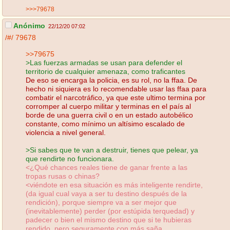
>>>79678
Anónimo
22/12/20 07:02
/#/
79678
>>79675
>Las fuerzas armadas se usan para defender el
territorio de cualquier amenaza, como traficantes
De eso se encarga la policia, es su rol, no la ffaa. De
hecho ni siquiera es lo recomendable usar las ffaa para
combatir el narcotráfico, ya que este ultimo termina por
corromper al cuerpo militar y terminas en el país al
borde de una guerra civil o en un estado autobélico
constante, como mínimo un altísimo escalado de
violencia a nivel general.
>Si sabes que te van a destruir, tienes que pelear, ya
que rendirte no funcionara.
<¿Qué chances reales tiene de ganar frente a las
tropas rusas o chinas?
<viéndote en esa situación es más inteligente rendirte,
(da igual cual vaya a ser tu destino después de la
rendición), porque siempre va a ser mejor que
(inevitablemente) perder (por estúpida terquedad) y
padecer o bien el mismo destino que si te hubieras
rendido, pero seguramente con más saña