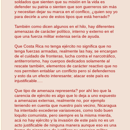
soldados que sienten que su misión en la vida es
defender su patria o sienten que son guerreros sin más
y necesitan dejar su marca en el conflico, ¿quien soy yo
para decirle a uno de estos tipos que está herrado?
También como dicen algunos en el hilo, hay diferentes
amenazas de carácter político, interno y externo en el
que una fuerza militar extensa sería de ayuda.
Que Costa Rica no tenga ejército no significa que no
tenga fuerzas armadas, realmente las hay, se encargan
de el cuidado de fronteras, lucha contra el narcotráfico,
antiterrorismo, hay cuerpos dedicados solamente al
rescate también, elementos de carácter reactivo que no
nos permiten entablar un conflicto pero sí defendernos
y esto da un efecto interesante; atacar este país es
injustificable.....
Que tipo de amenaza representa? por ahí leo que la
carencia de ejército es algo que lo deja a uno expuesto
a amenazas externas, realmente no, por ejemplo
teniendo en cuenta que nuestro país vecino, Nicaragua
ha intentado excederse variasveces, como todo buen
loquito comunista, pero siempre es la misma mierda,
acá no hay ejército y la invasión de este país no es un
acto justificable de ninguna manera aunque eso es una
forma de nicaragua de justificar su opresion militar