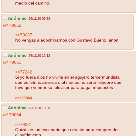
medio del caminó.
Anónimo
26/11/20 05:53
/#/
79052
>>79037
No vengas a adoctrinarnos con Gustavo Bueno, anon.
Anónimo
26/11/20 12:12
/#/
79061
>>77242
Si yo fuera dios no viviria en el agujero tercermundista
que es letrinoamerica o al menos no sería lolpobre que
tuvo que vender su televisor para pagar impuestos
>>>79064
Anónimo
26/11/20 13:50
/#/
79064
>>79061
Quizás es un escenario que creaste para comprender
el sufrimiento.