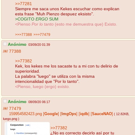
>>77281
Siempre me saca unos Kekes escuchar como explican
esta frase "Muh Pienzo despuez eksisto".
>COGITO
ERGO
SUM
<Pienso
Por lo tanto
(esto me demuestra que) Existo.
>>>77388
>>>77479
Anónimo
03/09/20 01:39
/#/
77388
>>77382
Kek, los kekes me los sacaste tu a mi con tu delirio de
superioridad.
La palabra "luego" se utiliza con la misma
intencionalidad que "Por lo tanto".
<Pienso, luego (ergo) existo.
Anónimo
08/09/20 06:17
/#/
77479
159954582423.png
[
Google
]
[
ImgOps
]
[
iqdb
]
[
SauceNAO
]
( 12.82KB
,
luego.png
)
>>77382
¿No es correcto decirlo así por tu