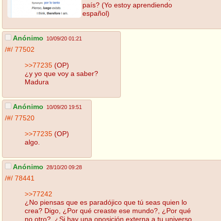
país? (Yo estoy aprendiendo
español)
Anónimo
10/09/20 01:21
/#/
77502
>>77235
(OP)
¿y yo que voy a saber?
Madura
Anónimo
10/09/20 19:51
/#/
77520
>>77235
(OP)
algo.
Anónimo
28/10/20 09:28
/#/
78441
>>77242
¿No piensas que es paradójico que tú seas quien lo
crea? Digo, ¿Por qué creaste ese mundo?, ¿Por qué
no otro?, ¿Si hay una oposición externa a tu universo