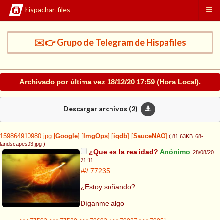
hispachan files
✉️👉 Grupo de Telegram de Hispafiles
Archivado por última vez
18/12/20 17:59
(Hora Local).
Descargar archivos (
2
)
159864910980.jpg
[
Google
]
[
ImgOps
]
[
iqdb
]
[
SauceNAO
]
( 81.63KB
, 68-
landscapes03.jpg
)
¿Que es la realidad?
Anónimo
28/08/20
21:11
/#/
77235
¿Estoy soñando?
Díganme algo