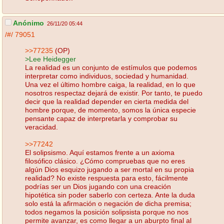
Anónimo
26/11/20 05:44
/#/
79051
>>77235
(OP)
>Lee Heidegger
La realidad es un conjunto de estímulos que podemos
interpretar como individuos, sociedad y humanidad.
Una vez el último hombre caiga, la realidad, en lo que
nosotros respectaz dejará de existir. Por tanto, te puedo
decir que la realidad depender en cierta medida del
hombre porque, de momento, somos la única especie
pensante capaz de interpretarla y comprobar su
veracidad.
>>77242
El solipsismo. Aquí estamos frente a un axioma
filosófico clásico. ¿Cómo compruebas que no eres
algún Dios esquizo jugando a ser mortal en su propia
realidad? No existe respuesta para esto, fácilmente
podrías ser un Dios jugando con una creación
hipotética sin poder saberlo con certeza. Ante la duda
solo está la afirmación o negación de dicha premisa;
todos negamos la posición solipsista porque no nos
permite avanzar, es como llegar a un aburpto final al