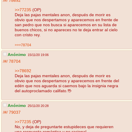
/#/
78692
>>77235
(OP)
Deja las pajas mentales anon, después de morir es
obvio que nos despertamos y aparecemos en frente de
san pedro que nos busca si aparecemos en su lista de
buenos chicos, si no apareces no te deja entrar al cielo
con cristo rey.
>>>78704
Anónimo
15/11/20 19:06
/#/
78704
>>78692
Deja las pajas mentales anon, después de morir es
obvio que nos despertamos y aparecemos en frente del
edén que nos aguarda si caemos bajo la insignia negra
del autoproclamado califato.🖖
Anónimo
25/11/20 20:28
/#/
79037
>>77235
(OP)
No, y deja de preguntarte estupideces que requieren
una respuesta romántica y no racional.