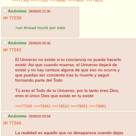
>>>77502
>>>77520
>>>78692
>>>79037
>>>79051
Anónimo
28/08/20 21:35
/#/
77239
>un thread murió por esto
Anónimo
29/08/20 00:36
/#/
77242
El Universo no existe si tu conciencia no puede hacerlo
existir. Asi que cuando mueras, el Universo dejará de
existir y no hay certeza alguna de que eso no ocurra y
que puedas ser conciente tras tu muerte y seguir
formando parte del Todo
Tú eres el Todo de tu Universo, por lo tanto eres Dios,
eres el único Dios que existe en tu existir
>>>77245
>>>78441
>>>78512
>>>79051
>>>79061
Anónimo
29/08/20 00:58
/#/
77244
La realidad es aquello que no desaparece cuando dejas