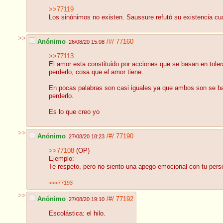
>>77119
Los sinónimos no existen. Saussure refutó su existencia cua
>>
Anónimo
/#/
77160
26/08/20 15:08
>>77113
El amor esta constituido por acciones que se basan en toler
perderlo, cosa que el amor tiene.
En pocas palabras son casi iguales ya que ambos son se basa
perderlo.
Es lo que creo yo
>>
Anónimo
/#/
77190
27/08/20 18:23
>>77108
(OP)
Ejemplo:
Te respeto, pero no siento una apego emocional con tu pers
>>>77193
>>
Anónimo
/#/
77192
27/08/20 19:10
Escolástica: el hilo.