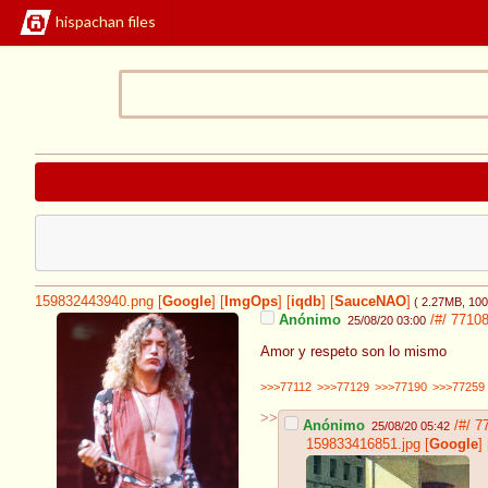
hispachan files
159832443940.png
[
Google
]
[
ImgOps
]
[
iqdb
]
[
SauceNAO
]
( 2.27MB
, 10
Anónimo
/#/
7710
25/08/20 03:00
Amor y respeto son lo mismo
>>>77112
>>>77129
>>>77190
>>>77259
>>
Anónimo
/#/
7
25/08/20 05:42
159833416851.jpg
[
Google
]