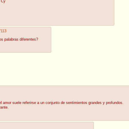
Cy
7113
s palabras diferentes?
l amor suele referirse a un conjunto de sentimientos grandes y profundos.
rante.