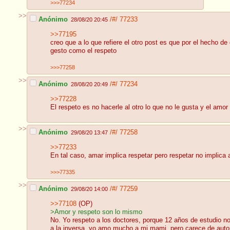
>>>77234
>>
Anónimo
/#/
77233
28/08/20 20:45
>>77195
creo que a lo que refiere el otro post es que por el hecho 
gesto como el respeto
>>>77258
>>
Anónimo
/#/
77234
28/08/20 20:49
>>77228
El respeto es no hacerle al otro lo que no le gusta y el amo
>>
Anónimo
/#/
77258
29/08/20 13:47
>>77233
En tal caso, amar implica respetar pero respetar no implica
>>>77335
>>
Anónimo
/#/
77259
29/08/20 14:00
>>77108
(OP)
>Amor y respeto son lo mismo
No. Yo respeto a los doctores, porque 12 años de estudio no
a la inversa, yo amo mucho a mi mami, pero carece de autori