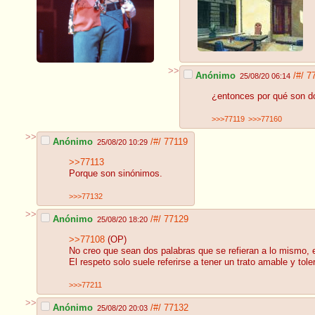
>>
Anónimo
/#/
7
25/08/20 06:14
¿entonces por qué son do
>>>77119
>>>77160
>>
Anónimo
/#/
77119
25/08/20 10:29
>>77113
Porque son sinónimos.
>>>77132
>>
Anónimo
/#/
77129
25/08/20 18:20
>>77108
(OP)
No creo que sean dos palabras que se refieran a lo mismo, e
El respeto solo suele referirse a tener un trato amable y tole
>>>77211
>>
Anónimo
/#/
77132
25/08/20 20:03