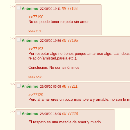
>>
Anónimo
/#/
77193
27/08/20 19:11
>>77190
No se puede tener respeto sin amor
>>>77195
>>
Anónimo
/#/
77195
27/08/20 19:56
>>77193
Por respetar algo no tienes porque amar ese algo. Las idea
relación(amistad,pareja,etc.).
Conclusión; No son sinónimos
>>>77233
>>
Anónimo
/#/
77211
28/08/20 03:08
>>77129
Pero al amar eres un poco más tolera y amable, no son lo m
>>
Anónimo
/#/
77228
28/08/20 18:00
El respeto es una mezcla de amor y miedo.