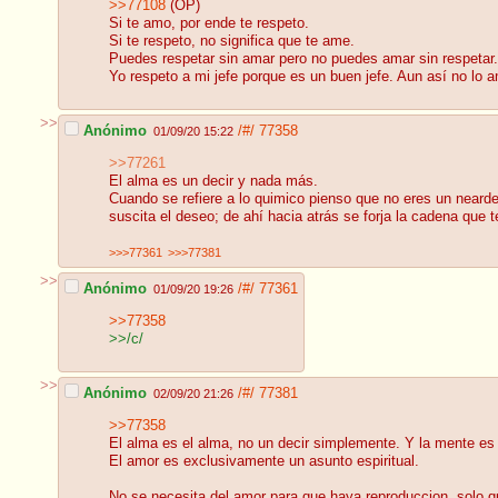
>>77108
(OP)
Si te amo, por ende te respeto.
Si te respeto, no significa que te ame.
Puedes respetar sin amar pero no puedes amar sin respetar.
Yo respeto a mi jefe porque es un buen jefe. Aun así no lo a
>>
Anónimo
/#/
77358
01/09/20 15:22
>>77261
El alma es un decir y nada más.
Cuando se refiere a lo quimico pienso que no eres un nearde
suscita el deseo; de ahí hacia atrás se forja la cadena que
>>>77361
>>>77381
>>
Anónimo
/#/
77361
01/09/20 19:26
>>77358
>>/c/
>>
Anónimo
/#/
77381
02/09/20 21:26
>>77358
El alma es el alma, no un decir simplemente. Y la mente es 
El amor es exclusivamente un asunto espiritual.
No se necesita del amor para que haya reproduccion, solo q