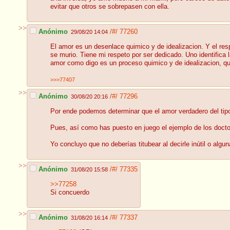
evitar que otros se sobrepasen con ella.
>>
Anónimo
/#/
77260
29/08/20 14:04
El amor es un desenlace quimico y de idealizacion. Y el resp
se murio. Tiene mi respeto por ser dedicado. Uno identifica l
amor como digo es un proceso quimico y de idealizacion, qu
>>>77407
>>
Anónimo
/#/
77296
30/08/20 20:16
Por ende podemos determinar que el amor verdadero del tipo
Pues, así como has puesto en juego el ejemplo de los doctor
Yo concluyo que no deberías titubear al decirle inútil o algun
>>
Anónimo
/#/
77335
31/08/20 15:58
>>77258
Si concuerdo
>>
Anónimo
/#/
77337
31/08/20 16:14