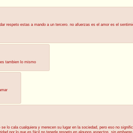
de dar respeto estas a mando a un tercero. no afuerzas es el amor es el senti
r es tambien lo mismo
 amar
 se lo cala cualquiera y merecen su lugar en la sociedad, pero eso no signi
dad por lo que es fácil no tenerle respeto en algunos aspectos, sin embargo 