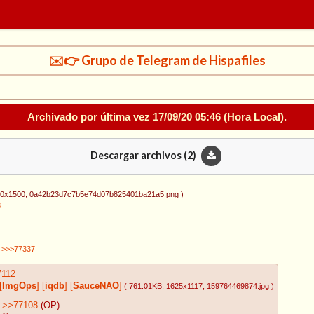
✉️👉 Grupo de Telegram de Hispafiles
Archivado por última vez
17/09/20 05:46
(Hora Local).
Descargar archivos (
2
)
00x1500
, 0a42b23d7c7b5e74d07b825401ba21a5.png
)
8
>>>77337
7112
[
ImgOps
]
[
iqdb
]
[
SauceNAO
]
( 761.01KB
, 1625x1117
, 159764469874.jpg
)
>>77108
(OP)