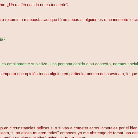
dime ¿Un recién nacido no es inocente?
a resumir la respuesta, aunque tú no sepas si alguien es o no inocente lo ci
ia?
do es ampliamente subjetivo. Una persona debido a su contexto, normas social
o importa que opinión tenga alguien en particular acerca del asesinato, lo qu
o en circunstancias bélicas si o si vas a cometer actos inmorales por el bien
uenta, si no eliges mueren todos" entonces yo me abstengo de tomar una deci