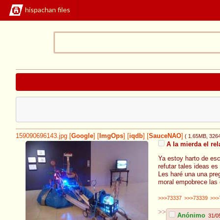
hispachan files
159090696143.jpg
[
Google
]
[
ImgOps
]
[
iqdb
]
[
SauceNAO
]
( 1.65MB
, 326
A la mierda el re
Ya estoy harto de esc
refutar tales ideas es
Les haré una una preg
moral empobrece las d
>>>73337
>>>73339
>>>
>>
Anónimo
31/0