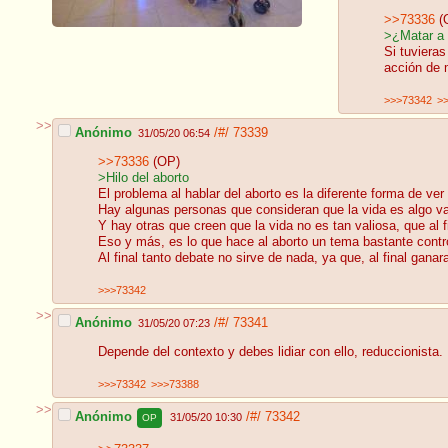
>>73336
(
>¿Matar a 
Si tuviera
acción de 
>>>73342
>
>>
Anónimo
/#/
73339
31/05/20 06:54
>>73336
(OP)
>Hilo del aborto
El problema al hablar del aborto es la diferente forma de ver 
Hay algunas personas que consideran que la vida es algo va
Y hay otras que creen que la vida no es tan valiosa, que al 
Eso y más, es lo que hace al aborto un tema bastante controv
Al final tanto debate no sirve de nada, ya que, al final gana
>>>73342
>>
Anónimo
/#/
73341
31/05/20 07:23
Depende del contexto y debes lidiar con ello, reduccionista.
>>>73342
>>>73388
>>
Anónimo
/#/
73342
31/05/20 10:30
OP