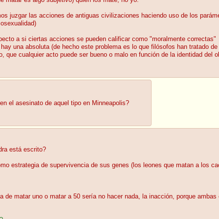
e matar es algo subjetivo) quien los mate, no yo.
s juzgar las acciones de antiguas civilizaciones haciendo uso de los parám
mosexualidad)
ecto a si ciertas acciones se pueden calificar como "moralmente correctas"
ay una absoluta (de hecho este problema es lo que filósofos han tratado de 
, que cualquier acto puede ser bueno o malo en función de la identidad del o
en el asesinato de aquel tipo en Minneapolis?
ra está escrito?
o estrategia de supervivencia de sus genes (los leones que matan a los cach
ema de matar uno o matar a 50 sería no hacer nada, la inacción, porque ambas