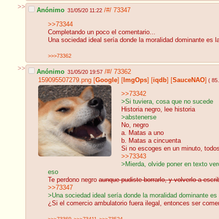
>>
Anónimo
/#/
73347
31/05/20 11:22
>>73344
Completando un poco el comentario...
Una sociedad ideal sería donde la moralidad dominante es la 
>>>73362
>>
Anónimo
/#/
73362
31/05/20 19:57
159095507279.png
[
Google
]
[
ImgOps
]
[
iqdb
]
[
SauceNAO
]
( 85
>>73342
>Si tuviera, cosa que no sucede
Historia negro, lee historia
>abstenerse
No, negro
a. Matas a uno
b. Matas a cincuenta
Si no escoges en un minuto, todo
>>73343
>Mierda, olvide poner en texto ver
eso
Te perdono negro
aunque pudiste borrarlo, y volverlo a escri
>>73347
>Una sociedad ideal sería donde la moralidad dominante es l
¿Si el comercio ambulatorio fuera ilegal, entonces ser come