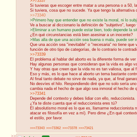
>>73337
Si tuvieras que escoger entre matar a una persona o a 50, l
Si tuviera, cosa que no sucede. Ya que tengo la alternativ
>>73340
>Primero hay que entender que no existe la moral, ni lo subj
Ve a buscar al diccionario la definición de "subjetivo", lueg
>Eliminar a un humano puede estar bien, todo depende la si
¿En qué circunstancias está bien asesinar a un inocente?
>Mas alla de que una acción sea buena o mala, puede ser in
Que una acción sea "inevitable" o "necesaria" no tiene que 
función de otro tipo de categorías, de lo contrario te contrad
>>73339
El problema al hablar del aborto es la diferente forma de ver 
Hay algunas personas que consideran que la vida es algo va
Y hay otras que creen que la vida no es tan valiosa, que al 
Eso y más, es lo que hace al aborto un tema bastante controv
Al final tanto debate no sirve de nada, ya que, al final gana
No desvíes el hilo. Respondiendo diré que no solo sería uno 
cambia nada el hecho de que algo sea inmoral el hecho de q
>>73341
Depende del contexto y debes lidiar con ello, reduccionista.
¿Ya te diste cuenta que el reduccionista eres tú?
El absolutismo moral es lo que es, llamarme reduccionista 
atacar es filosofía en vez a mí). Pero dime ¿En qué context
el estilo, por favor.
>>>73343
>>>73362
>>>73378
>>>73421
>>