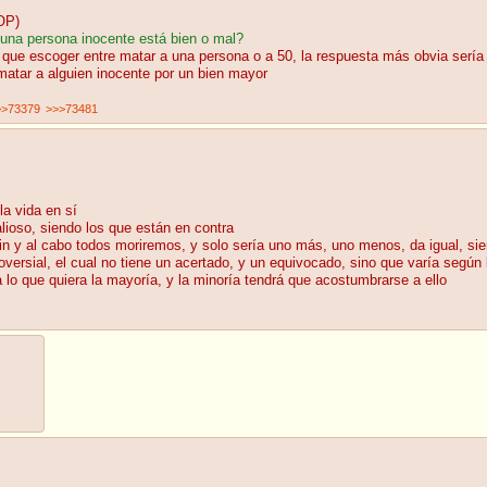
OP)
una persona inocente está bien o mal?
s que escoger entre matar a una persona o a 50, la respuesta más obvia sería 
matar a alguien inocente por un bien mayor
>>73379
>>>73481
la vida en sí
lioso, siendo los que están en contra
fin y al cabo todos moriremos, y solo sería uno más, uno menos, da igual, sie
ersial, el cual no tiene un acertado, y un equivocado, sino que varía según l
ra lo que quiera la mayoría, y la minoría tendrá que acostumbrarse a ello