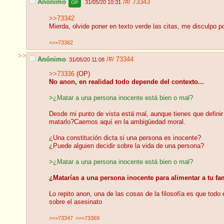
Anónimo
/#/
73343
31/05/20 10:31
OP
>>73342
Mierda, olvide poner en texto verde las citas, me disculpo p
>>>73362
>>
Anónimo
/#/
73344
31/05/20 11:08
>>73336
(OP)
No anon, en realidad todo depende del contexto...
>¿Matar a una persona inocente está bien o mal?
Desde mi punto de vista está mal, aunque tienes que defini
matarlo?Caemos aquí en la ambigüedad moral.
¿Una constitución dicta si una persona es inocente?
¿Puede alguien decidir sobre la vida de una persona?
>¿Matar a una persona inocente está bien o mal?
¿Matarías a una persona inocente para alimentar a tu fam
Lo repito anon, una de las cosas de la filosofía es que tod
sobre el asesinato
>>>73347
>>>73369