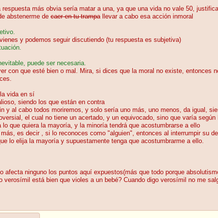
a respuesta más obvia sería matar a una, ya que una vida no vale 50, justifi
a de abstenerme de
caer en tu trampa
llevar a cabo esa acción inmoral
etivo.
o vienes y podemos seguir discutiendo (tu respuesta es subjetiva)
tuación.
evitable, puede ser necesaria.
ver con que esté bien o mal. Mira, si dices que la moral no existe, entonces
ices.
la vida en sí
lioso, siendo los que están en contra
fin y al cabo todos moriremos, y solo sería uno más, uno menos, da igual, sie
ersial, el cual no tiene un acertado, y un equivocado, sino que varía según l
ra lo que quiera la mayoría, y la minoría tendrá que acostumbrarse a ello
más, es decir , si lo reconoces como "alguien", entonces al interrumpir su des
ue lo elija la mayoría y supuestamente tenga que acostumbrarme a ello.
no afecta ninguno los puntos aquí expuestos(más que todo porque absolutismo 
o verosímil está bien que violes a un bebé? Cuando digo verosímil no me salg