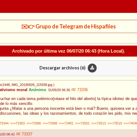
✉️👉 Grupo de Telegram de Hispafiles
Archivado por última vez
06/07/20 06:43
(Hora Local).
Descargar archivos (
6
)
4x2448
, IMG_20190926_115558.jpg
)
lativismo moral
Anónimo
/#/
73336
31/05/20 06:36
uchar en cada tema polémico(véase el hilo del aborto) la típica idiotez de que
 de lo más sencillo.
unta ¿Matar a una persona inocente está bien o mal? Bueno, quisiera ver a a
iscusiones, las ideas y los razonamientos, de todo corazón les pido, mis neg
73344
>>>73363
>>>73386
>>>73388
>>>73481
>>>73501
>>>73513
>>>73519
>>>7404
/#/
73337
5/20 06:42