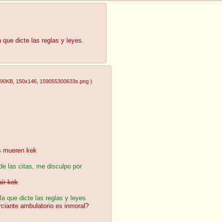
que dicte las reglas y leyes.
.90KB
, 150x146
, 159055300633s.png
)
s mueren kek
de las citas, me disculpo por
bír kek
a que dicte las reglas y leyes
rciante ambulatorio es inmoral?