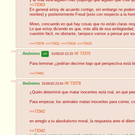
y al final será alguien más (supongo que alguien que cree qu
>>73363
En general estoy de acuerdo contigo, sin embargo no podemo
nombre) y posteriormente Freud (esto con respecto a la ho
Miren, concuerdo en qué hay cosas que no están claras resp
Lo que estoy diciendo es que, más allá de esa ambigüedad, h
cuestión fácil, no obstante, tampoco vamos a pensar por eso
>>>73378
>>>73411
>>>73416
>>>73518
>>
Anónimo
/#/
73370
31/05/20 22:33
OP
Para terminar ¿podrían decirme bajo qué perspectiva está bi
>>>73481
>>
Anónimo
/#/
73378
31/05/20 23:54
¿Quién determinó que matar inocentes está mal, en qué pied
Para empezar, los animales matan inocentes para comer, com
>>73342
en arreglo a tu absolutismo moral, la respuesta ante el dil
>>73342