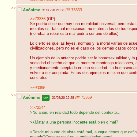
>>>73369
>>>73411
>>>73524
>>
Anónimo
/#/
73363
31/05/20 21:08
>>73336
(OP)
Se podría decir que hay una moralidad universal, pero esta
morales es, tal cual mencionas, no mates a los de tus espe
(no robar o robar está mal podría ser uno de ellos).
Lo cierto es que las leyes, normas y la moral varían de acu
civilizaciones, pero no es el caso de los demás casos conce
Un ejemplo de lo anterior podría ser la homosexualidad y la 
sociedad el hecho de que el maestro mantenga relaciones, a 
y medianamente aceptado en esa sociedad. La homosexualida
volver a ser aceptada. Estos dos ejemplos reflejan que cier
concretos.
>>>73369
>>
Anónimo
/#/
73369
31/05/20 22:28
OP
>>73344
>No anon, en realidad todo depende del contexto...
>¿Matar a una persona inocente está bien o mal?
>Desde mi punto de vista está mal, aunque tienes que defin