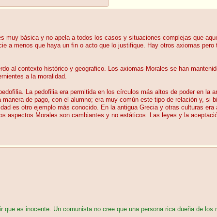
 es muy básica y no apela a todos los casos y situaciones complejas que aq
cie a menos que haya un fin o acto que lo justifique. Hay otros axiomas pero
erdo al contexto histórico y geografico. Los axiomas Morales se han mantenido
rnientes a la moralidad.
pedofilia. La pedofilia era permitida en los círculos más altos de poder en la
manera de pago, con el alumno; era muy común este tipo de relación y, si bien
d es otro ejemplo más conocido. En la antigua Grecia y otras culturas era 
tos aspectos Morales son cambiantes y no estáticos. Las leyes y la aceptació
ir que es inocente. Un comunista no cree que una persona rica dueña de los