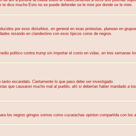
o de ahí a ponerle la rodilla sobre el cuello,teniendo a otros dos policias su
gue te dice mucho.Esto no se puede defender se le mire por donde se le mire.
oducidos por esos disturbios, en general en esas protestas, planean en grupos
dades rezando en clandestino con esos tipicos coros de negros.
io politico contra trump sin importar el costo en vidas, en tres semanas lo
n tanto escandalo. Ciertamente lo que paso debe ser investigado.
estas que causaron mucho mal al pueblo, ahí si deberían haber mandado a lo
 para los negros gringos somos como cucarachas opinion compartida con los ari