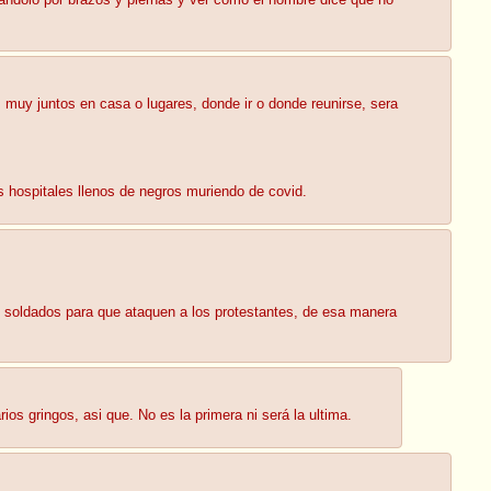
jetandolo por brazos y piernas y ver como el hombre dice que no
 muy juntos en casa o lugares, donde ir o donde reunirse, sera
s hospitales llenos de negros muriendo de covid.
s soldados para que ataquen a los protestantes, de esa manera
os gringos, asi que. No es la primera ni será la ultima.