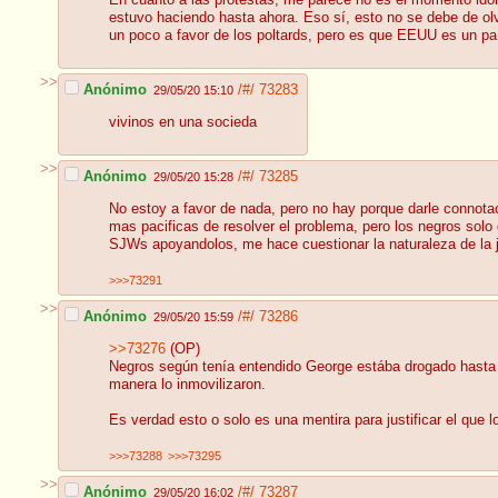
En cuanto a las protestas, me parece no es el momento idó
estuvo haciendo hasta ahora. Eso sí, esto no se debe de olv
un poco a favor de los poltards, pero es que EEUU es un p
>>
Anónimo
/#/
73283
29/05/20 15:10
vivinos en una socieda
>>
Anónimo
/#/
73285
29/05/20 15:28
No estoy a favor de nada, pero no hay porque darle connot
mas pacificas de resolver el problema, pero los negros solo 
SJWs apoyandolos, me hace cuestionar la naturaleza de la ju
>>>73291
>>
Anónimo
/#/
73286
29/05/20 15:59
>>73276
(OP)
Negros según tenía entendido George estába drogado hasta m
manera lo inmovilizaron.
Es verdad esto o solo es una mentira para justificar el que 
>>>73288
>>>73295
>>
Anónimo
/#/
73287
29/05/20 16:02