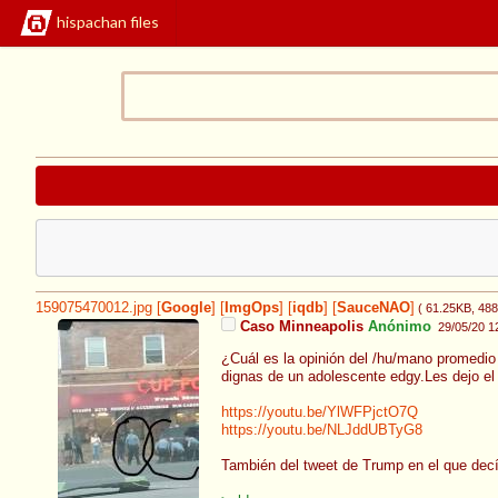
hispachan files
159075470012.jpg
[
Google
]
[
ImgOps
]
[
iqdb
]
[
SauceNAO
]
( 61.25KB
, 48
Caso Minneapolis
Anónimo
29/05/20 1
¿Cuál es la opinión del /hu/mano promedio 
dignas de un adolescente edgy.Les dejo el v
https://youtu.be/YlWFPjctO7Q
https://youtu.be/NLJddUBTyG8
También del tweet de Trump en el que decí