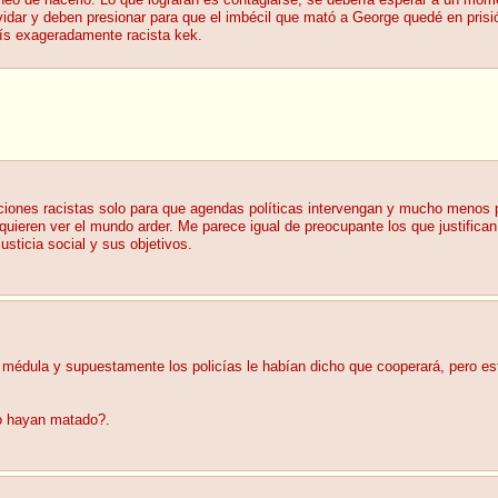
neo de hacerlo. Lo que lograrán es contagiarse, se debería esperar a un mo
idar y deben presionar para que el imbécil que mató a George quedé en prisión
aís exageradamente racista kek.
aciones racistas solo para que agendas políticas intervengan y mucho menos
quieren ver el mundo arder. Me parece igual de preocupante los que justifican 
sticia social y sus objetivos.
édula y supuestamente los policías le habían dicho que cooperará, pero este
lo hayan matado?.