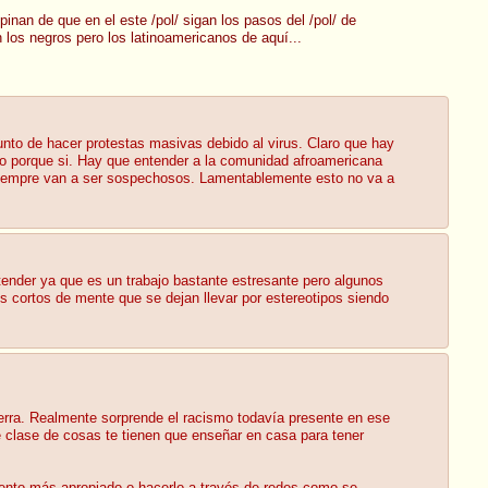
inan de que en el este /pol/ sigan los pasos del /pol/ de
 los negros pero los latinoamericanos de aquí...
unto de hacer protestas masivas debido al virus. Claro que hay
solo porque si. Hay que entender a la comunidad afroamericana
 siempre van a ser sospechosos. Lamentablemente esto no va a
tender ya que es un trabajo bastante estresante pero algunos
s cortos de mente que se dejan llevar por estereotipos siendo
ierra. Realmente sorprende el racismo todavía presente en ese
ue clase de cosas te tienen que enseñar en casa para tener