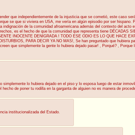
der que independientemente de la injusticia que se cometió, este caso ser
 porque se que si viviera en USA, me vería en algún episodio por ser hispano.
 la indignación de la comunidad afroamericana además del contexto del acto e
s derechos, es el hecho de que la comunidad que representa tiene DÉCA
GENTE INOCENTE DENIGRADA ! TODO ESE ODIO ES LO QUE HACE EX
OS, PARA DECIR YA NO MAS!, Se han preguntado que hubiera pasado si l
 creen que simplemente la gente lo hubiera dejado pasar! , Porqué? , Porque 
o simplemente lo hubiera dejado en el piso y lo esposa luego de estar inmov
el hecho de poner tu rodilla en la garganta de alguien no es manera de procede
encia institucionalizada del Estado.