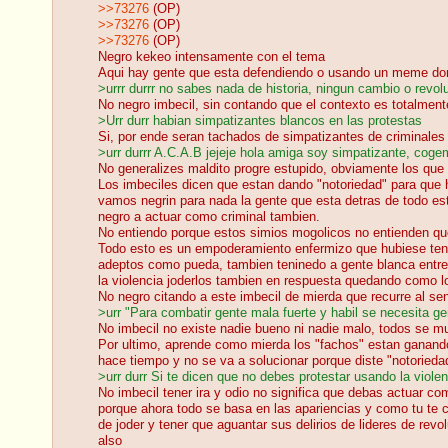
>>73276
(OP)
>>73276
(OP)
>>73276
(OP)
Negro kekeo intensamente con el tema
Aqui hay gente que esta defendiendo o usando un meme do
>urrr durrr no sabes nada de historia, ningun cambio o revolu
No negro imbecil, sin contando que el contexto es totalmente
>Urr durr habian simpatizantes blancos en las protestas
Si, por ende seran tachados de simpatizantes de criminales p
>urr durrr A.C.A.B jejeje hola amiga soy simpatizante, cog
No generalizes maldito progre estupido, obviamente los que 
Los imbeciles dicen que estan dando "notoriedad" para que 
vamos negrin para nada la gente que esta detras de todo est
negro a actuar como criminal tambien.
No entiendo porque estos simios mogolicos no entienden que e
Todo esto es un empoderamiento enfermizo que hubiese tenid
adeptos como pueda, tambien teninedo a gente blanca entre su
la violencia joderlos tambien en respuesta quedando como los
No negro citando a este imbecil de mierda que recurre al se
>urr "Para combatir gente mala fuerte y habil se necesita g
No imbecil no existe nadie bueno ni nadie malo, todos se m
Por ultimo, aprende como mierda los "fachos" estan ganando
hace tiempo y no se va a solucionar porque diste "notoriedad
>urr durr Si te dicen que no debes protestar usando la viole
No imbecil tener ira y odio no significa que debas actuar 
porque ahora todo se basa en las apariencias y como tu te 
de joder y tener que aguantar sus delirios de lideres de revo
also