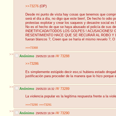
>>73276
(OP)
Desde mi punto de vista hay cosas que tenemos que compren
será el día a día, no digo que este bien!, De hecho lo odio
protestas explotar y crear los saqueos y desastre social es
No es el hecho de que se haya abusado el policía de su
INDETIFICADA!TODOS LOS GOLPES ! ACUSACIONES! 
RESENTIMIENTO HACE QUE SE RECURAR AL ROBO Y DISTURBI
fueran blancos ?, Creen que se haría el mismo revuelo ?, O
>>>73368
>>
Anónimo
/#/
73288
29/05/20 16:08
>>73286
Es simplemente estúpido decir eso,si hubiera estado drogad
justificación para proceder de la manera que lo hizo porque 
>>
Anónimo
/#/
73289
29/05/20 16:32
La violencia popular es la legítima respuesta frente a la viol
>>>73290
>>>73291
>>
Anónimo
/#/
73290
29/05/20 16:34