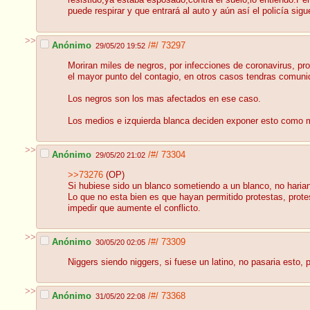
resistido,ya estaba esposado,contra el suelo,lo entiendo.Per
puede respirar y que entrará al auto y aún así el policía si
>>
Anónimo
/#/
73297
29/05/20 19:52
Moriran miles de negros, por infecciones de coronavirus, pr
el mayor punto del contagio, en otros casos tendras comuni
Los negros son los mas afectados en ese caso.
Los medios e izquierda blanca deciden exponer esto como med
>>
Anónimo
/#/
73304
29/05/20 21:02
>>73276
(OP)
Si hubiese sido un blanco sometiendo a un blanco, no haria
Lo que no esta bien es que hayan permitido protestas, prot
impedir que aumente el conflicto.
>>
Anónimo
/#/
73309
30/05/20 02:05
Niggers siendo niggers, si fuese un latino, no pasaria esto,
>>
Anónimo
/#/
73368
31/05/20 22:08