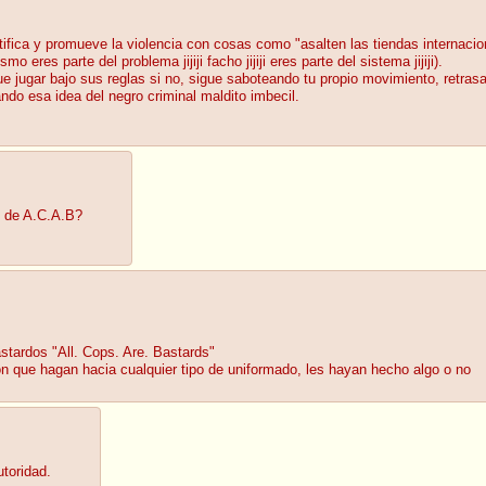
tifica y promueve la violencia con cosas como "asalten las tiendas internacio
eres parte del problema jijiji facho jijiji eres parte del sistema jijiji).
e jugar bajo sus reglas si no, sigue saboteando tu propio movimiento, retrasa
do esa idea del negro criminal maldito imbecil.
o de A.C.A.B?
stardos "All. Cops. Are. Bastards"
 que hagan hacia cualquier tipo de uniformado, les hayan hecho algo o no
utoridad.