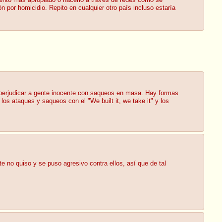
mento más apropiado o hacerlo a través de redes como se
 por homicidio. Repito en cualquier otro país incluso estaría
 perjudicar a gente inocente con saqueos en masa. Hay formas
los ataques y saqueos con el "We built it, we take it" y los
 no quiso y se puso agresivo contra ellos, así que de tal