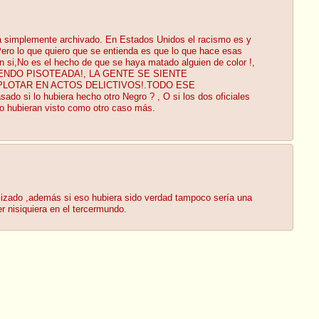
á simplemente archivado. En Estados Unidos el racismo es y
 Pero lo que quiero que se entienda es que lo que hace esas
n si,No es el hecho de que se haya matado alguien de color !,
DAS SIENDO PISOTEADA!, LA GENTE SE SIENTE
PLOTAR EN ACTOS DELICTIVOS!.TODO ESE
o hubiera hecho otro Negro ? , O si los dos oficiales
lo hubieran visto como otro caso más.
ilizado ,además si eso hubiera sido verdad tampoco sería una
r nisiquiera en el tercermundo.