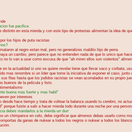
nde
cion fue pacifica
 distinto en esta mierda y con este tipo de protestas alimentan la idea de qu
or los hijos de puta racistas
emos?
mataron al negro estan mal, pero no generalizes maldito hijo de perra
haya un cambio, pero parece que no entienden nada de que lo unico que hace
o no lo van a usar como excusa de que "ah miren ellos son violentos" alimen
n la actualidad si uno se quiere revelar tiene que llevar saco y corbata, us
o mas renombre si un lider que tome la iniciativa de exponer el caso, junto
s filas hasta que los jodidos racistas se vean acorralados en su propio juego
 buenos de la pelicula y listo.
ntimentalismo
ente buena mas fuerte y mas habil"
ueven por intereses
 desde hace tiempo y trata de voltear la balanza usando tu cerebro, no act
" porque fuiste a salir a hacer mierda todo durante una noche por una person
ncia debes mandarlos a la mierda urr durr
como un chimpance en celo, debe significar que almenos debas usarlo como m
comportas da ganas de nukear a todos los negros o nukear a todos los blancos
lucion.