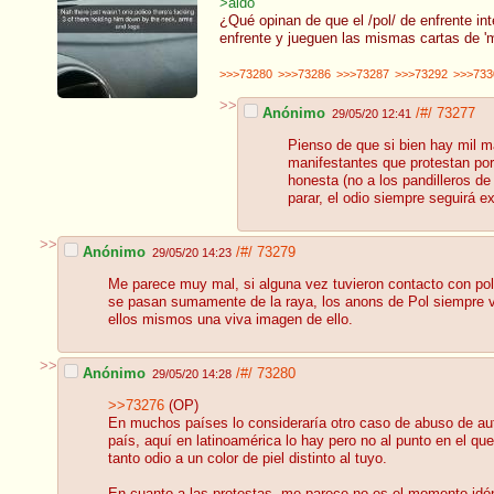
>aldo
¿Qué opinan de que el /pol/ de enfrente int
enfrente y jueguen las mismas cartas de 'm
>>>73280
>>>73286
>>>73287
>>>73292
>>>733
>>
Anónimo
/#/
73277
29/05/20 12:41
Pienso de que si bien hay mil m
manifestantes que protestan por 
honesta (no a los pandilleros 
parar, el odio siempre seguirá ex
>>
Anónimo
/#/
73279
29/05/20 14:23
Me parece muy mal, si alguna vez tuvieron contacto con pol
se pasan sumamente de la raya, los anons de Pol siempre van
ellos mismos una viva imagen de ello.
>>
Anónimo
/#/
73280
29/05/20 14:28
>>73276
(OP)
En muchos países lo consideraría otro caso de abuso de aut
país, aquí en latinoamérica lo hay pero no al punto en el qu
tanto odio a un color de piel distinto al tuyo.