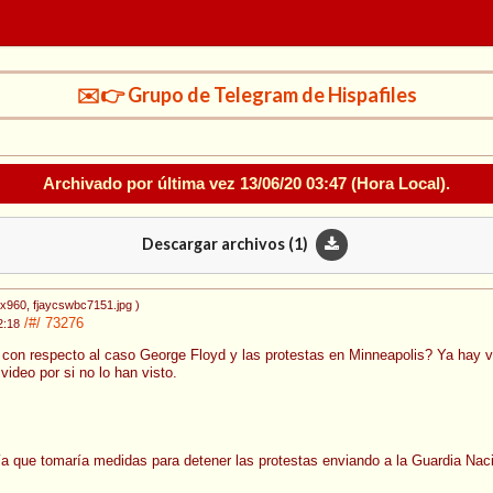
✉️👉 Grupo de Telegram de Hispafiles
Archivado por última vez
13/06/20 03:47
(Hora Local).
Descargar archivos (
1
)
8x960
, fjaycswbc7151.jpg
)
/#/
73276
2:18
con respecto al caso George Floyd y las protestas en Minneapolis? Ya hay va
ideo por si no lo han visto.
a que tomaría medidas para detener las protestas enviando a la Guardia Naci