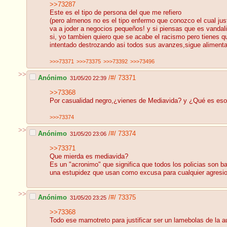
>>73287
Este es el tipo de persona del que me refiero
(pero almenos no es el tipo enfermo que conozco el cual jus
va a joder a negocios pequeños! y si piensas que es vandalismo 
si, yo tambien quiero que se acabe el racismo pero tienes qu
intentado destrozando asi todos sus avanzes,sigue alimentan
>>>73371
>>>73375
>>>73392
>>>73496
>>
Anónimo
/#/
73371
31/05/20 22:39
>>73368
Por casualidad negro,¿vienes de Mediavida? y ¿Qué es es
>>>73374
>>
Anónimo
/#/
73374
31/05/20 23:06
>>73371
Que mierda es mediavida?
Es un "acronimo" que significa que todos los policias son ba
una estupidez que usan como excusa para cualquier agresion
>>
Anónimo
/#/
73375
31/05/20 23:25
>>73368
Todo ese mamotreto para justificar ser un lamebolas de la a