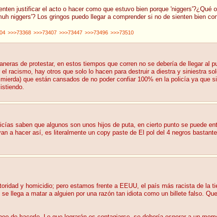
enten justificar el acto o hacer como que estuvo bien porque 'niggers'?¿Qué op
uh niggers'? Los gringos puedo llegar a comprender si no de sienten bien con
04
>>>73368
>>>73407
>>>73447
>>>73496
>>>73510
aneras de protestar, en estos tiempos que corren no se debería de llegar al p
el racismo, hay otros que solo lo hacen para destruir a diestra y siniestra 
de mierda) que están cansados de no poder confiar 100% en la policía ya que
istiendo.
icías saben que algunos son unos hijos de puta, en cierto punto se puede en
 a hacer así, es literalmente un copy paste de El pol del 4 negros bastante
oridad y homicidio; pero estamos frente a EEUU, el país más racista de la t
e se llega a matar a alguien por una razón tan idiota como un billete falso. Q