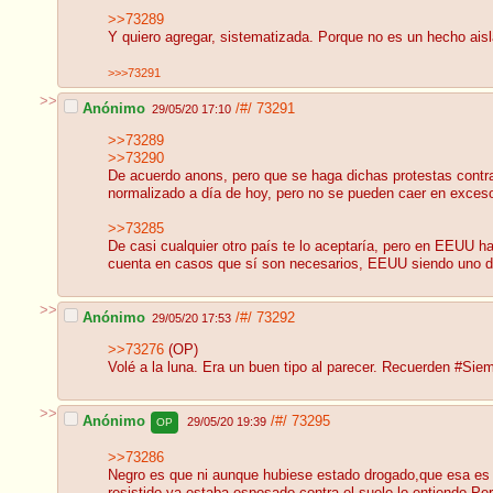
>>73289
Y quiero agregar, sistematizada. Porque no es un hecho aisl
>>>73291
>>
Anónimo
/#/
73291
29/05/20 17:10
>>73289
>>73290
De acuerdo anons, pero que se haga dichas protestas contra 
normalizado a día de hoy, pero no se pueden caer en excesos
>>73285
De casi cualquier otro país te lo aceptaría, pero en EEUU
cuenta en casos que sí son necesarios, EEUU siendo uno de 
>>
Anónimo
/#/
73292
29/05/20 17:53
>>73276
(OP)
Volé a la luna. Era un buen tipo al parecer. Recuerden #Sie
>>
Anónimo
/#/
73295
29/05/20 19:39
OP
>>73286
Negro es que ni aunque hubiese estado drogado,que esa es 