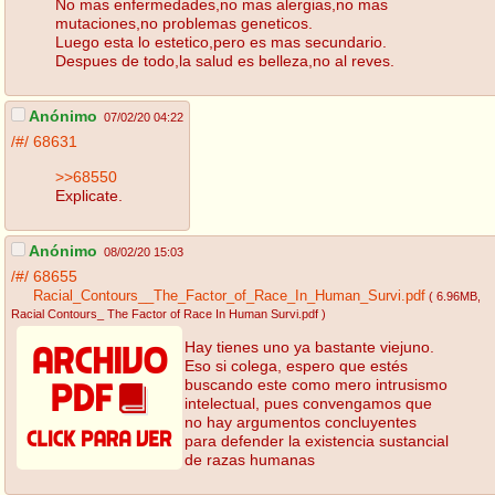
No mas enfermedades,no mas alergias,no mas
mutaciones,no problemas geneticos.
Luego esta lo estetico,pero es mas secundario.
Despues de todo,la salud es belleza,no al reves.
Anónimo
07/02/20 04:22
/#/
68631
>>68550
Explicate.
Anónimo
08/02/20 15:03
/#/
68655
Racial_Contours__The_Factor_of_Race_In_Human_Survi.pdf
( 6.96MB
,
Racial Contours_ The Factor of Race In Human Survi.pdf
)
Hay tienes uno ya bastante viejuno.
Eso si colega, espero que estés
buscando este como mero intrusismo
intelectual, pues convengamos que
no hay argumentos concluyentes
para defender la existencia sustancial
de razas humanas