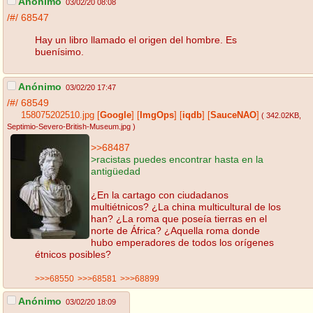
Anónimo
03/02/20 08:08
/#/
68547
Hay un libro llamado el origen del hombre. Es
buenísimo.
Anónimo
03/02/20 17:47
/#/
68549
158075202510.jpg
[
Google
]
[
ImgOps
]
[
iqdb
]
[
SauceNAO
]
( 342.02KB
,
Septimio-Severo-British-Museum.jpg
)
>>68487
>racistas puedes encontrar hasta en la
antigüedad
¿En la cartago con ciudadanos
multiétnicos? ¿La china multicultural de los
han? ¿La roma que poseía tierras en el
norte de África? ¿Aquella roma donde
hubo emperadores de todos los orígenes
étnicos posibles?
>>>68550
>>>68581
>>>68899
Anónimo
03/02/20 18:09