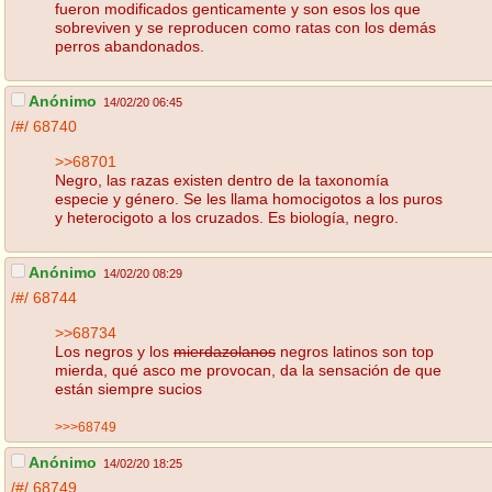
fueron modificados genticamente y son esos los que
sobreviven y se reproducen como ratas con los demás
perros abandonados.
Anónimo
14/02/20 06:45
/#/
68740
>>68701
Negro, las razas existen dentro de la taxonomía
especie y género. Se les llama homocigotos a los puros
y heterocigoto a los cruzados. Es biología, negro.
Anónimo
14/02/20 08:29
/#/
68744
>>68734
Los negros y los
mierdazolanos
negros latinos son top
mierda, qué asco me provocan, da la sensación de que
están siempre sucios
>>>68749
Anónimo
14/02/20 18:25
/#/
68749