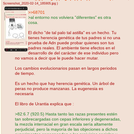
Screenshot_2020-02-14_185905.jpg
)
>>68701
>al entorno nos volviera "diferentes" es otra
cosa.
El dicho "de tal palo tal astilla" es un hecho. Tu
tienes herencia genética de tus padres si no una
prueba de Adn puede probar quienes son tus
padres reales. El ambiente tiene efectos en el
desarrollo de del carácter de ese individuo pero
no vamos a decir que le puede hacer mutar.
Los cambios evolucionarios pasan en largos periodos
de tiempo.
Es un hecho que hay herencia genética. Un árbol de
peras no produce manzanas. La eugenesia es
necesaria
El libro de Urantia explica que :
>82:6.7 (920.5) Hasta tanto las razas presentes estén
tan sobrecargadas con cepas inferiores y degeneradas,
la mezcla interracial en gran escala sería altamente
perjudicial, pero la mayoría de las objeciones a dichos