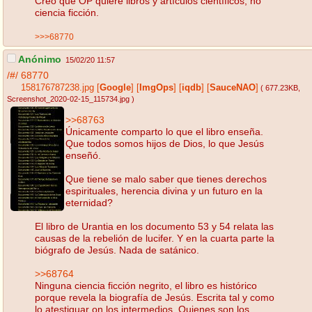
Creo que OP quiere libros y artículos científicos, no
ciencia ficción.
>>>68770
Anónimo
15/02/20 11:57
/#/
68770
158176787238.jpg
[
Google
]
[
ImgOps
]
[
iqdb
]
[
SauceNAO
]
( 677.23KB
,
Screenshot_2020-02-15_115734.jpg
)
>>68763
Únicamente comparto lo que el libro enseña.
Que todos somos hijos de Dios, lo que Jesús
enseñó.
Que tiene se malo saber que tienes derechos
espirituales, herencia divina y un futuro en la
eternidad?
El libro de Urantia en los documento 53 y 54 relata las
causas de la rebelión de lucifer. Y en la cuarta parte la
biógrafo de Jesús. Nada de satánico.
>>68764
Ninguna ciencia ficción negrito, el libro es histórico
porque revela la biografía de Jesús. Escrita tal y como
lo atestiguar on los intermedios. Quienes son los