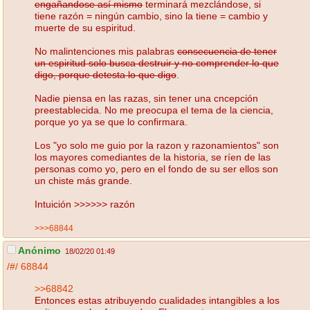
engañandose así mismo
terminará mezclándose, si
tiene razón = ningún cambio, sino la tiene = cambio y
muerte de su espiritud.
No malintenciones mis palabras
consecuencia de tener
un espiritud solo busca destruir y no comprender lo que
digo, porque detesta lo que digo
.
Nadie piensa en las razas, sin tener una cncepción
preestablecida. No me preocupa el tema de la ciencia,
porque yo ya se que lo confirmara.
Los "yo solo me guio por la razon y razonamientos" son
los mayores comediantes de la historia, se ríen de las
personas como yo, pero en el fondo de su ser ellos son
un chiste más grande.
Intuición >>>>>> razón
>>>68844
Anónimo
18/02/20 01:49
/#/
68844
>>68842
Entonces estas atribuyendo cualidades intangibles a los