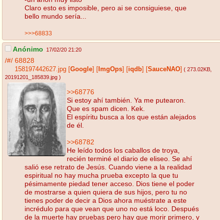
Claro esto es imposible, pero ai se consiguiese, que
bello mundo sería...
>>>68833
Anónimo
17/02/20 21:20
/#/
68828
158197442627.jpg
[
Google
]
[
ImgOps
]
[
iqdb
]
[
SauceNAO
]
( 273.02KB
,
20191201_185839.jpg
)
>>68776
Si estoy ahí también. Ya me putearon.
Que es spam dicen. Kek.
El espíritu busca a los que están alejados
de él.
>>68782
He leído todos los caballos de troya,
recién terminé el diario de eliseo. Se ahí
salió ese retrato de Jesús. Cuando viene a la realidad
espiritual no hay mucha prueba excepto la que tu
pésimamente piedad tener acceso. Dios tiene el poder
de mostrarse a quien quiera de sus hijos, pero tu no
tienes poder de decir a Dios ahora muéstrate a este
incrédulo para que vean que uno no está loco. Después
de la muerte hay pruebas pero hay que morir primero, y