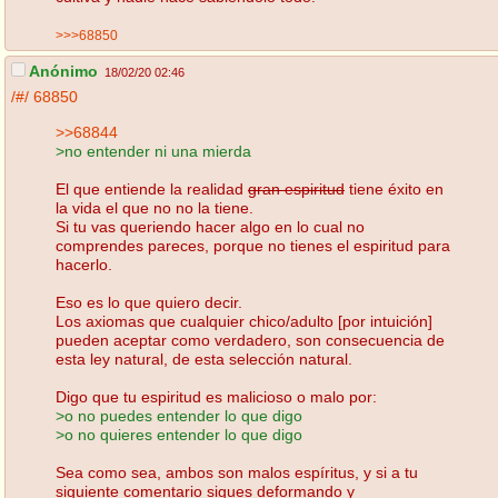
>>>68850
Anónimo
18/02/20 02:46
/#/
68850
>>68844
>no entender ni una mierda
El que entiende la realidad
gran espiritud
tiene éxito en
la vida el que no no la tiene.
Si tu vas queriendo hacer algo en lo cual no
comprendes pareces, porque no tienes el espiritud para
hacerlo.
Eso es lo que quiero decir.
Los axiomas que cualquier chico/adulto [por intuición]
pueden aceptar como verdadero, son consecuencia de
esta ley natural, de esta selección natural.
Digo que tu espiritud es malicioso o malo por:
>o no puedes entender lo que digo
>o no quieres entender lo que digo
Sea como sea, ambos son malos espíritus, y si a tu
siguiente comentario sigues deformando y