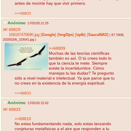
antes de morirte hay que vivir primero.
>>>68833
Anónimo
17/02/20 21:25
/#/
68829
158197470690.jpg
[
Google
]
[
ImgOps
]
[
iqdb
]
[
SauceNAO
]
( 87.70KB
,
20200206_103041.jpg
)
>>68809
Muchas de las teorías científicas
también es así. O tú crees todo lo
que la ciencia te mete. Siempre
existe la incertidumbre. Cómo
manejas tu las dudas? Te pregunto
sólo a nivel material e intelectual. Ya que parce que tu
no crees en la existencia de la energía espiritual.
>>>68833
Anónimo
17/02/20 22:02
/#/
68833
>>68810
No estas fundamentando nada, solo estas lanzando
conjeturas metafisicas a el aire que responden a tu