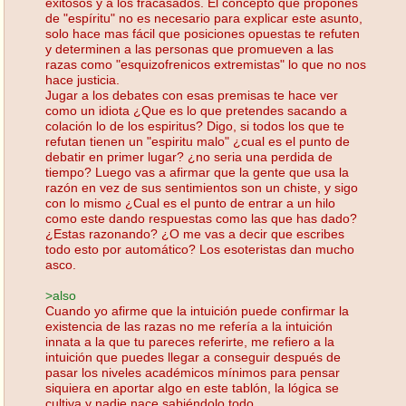
exitosos y a los fracasados. El concepto que propones
de "espíritu" no es necesario para explicar este asunto,
solo hace mas fácil que posiciones opuestas te refuten
y determinen a las personas que promueven a las
razas como "esquizofrenicos extremistas" lo que no nos
hace justicia.
Jugar a los debates con esas premisas te hace ver
como un idiota ¿Que es lo que pretendes sacando a
colación lo de los espiritus? Digo, si todos los que te
refutan tienen un "espiritu malo" ¿cual es el punto de
debatir en primer lugar? ¿no seria una perdida de
tiempo? Luego vas a afirmar que la gente que usa la
razón en vez de sus sentimientos son un chiste, y sigo
con lo mismo ¿Cual es el punto de entrar a un hilo
como este dando respuestas como las que has dado?
¿Estas razonando? ¿O me vas a decir que escribes
todo esto por automático? Los esoteristas dan mucho
asco.
>also
Cuando yo afirme que la intuición puede confirmar la
existencia de las razas no me refería a la intuición
innata a la que tu pareces referirte, me refiero a la
intuición que puedes llegar a conseguir después de
pasar los niveles académicos mínimos para pensar
siquiera en aportar algo en este tablón, la lógica se
cultiva y nadie nace sabiéndolo todo.