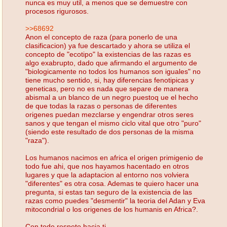
nunca es muy util, a menos que se demuestre con
procesos rigurosos.
>>68692
Anon el concepto de raza (para ponerlo de una
clasificacion) ya fue descartado y ahora se utiliza el
concepto de "ecotipo" la existencias de las razas es
algo exabrupto, dado que afirmando el argumento de
"biologicamente no todos los humanos son iguales" no
tiene mucho sentido, si, hay diferencias fenotipicas y
geneticas, pero no es nada que separe de manera
abismal a un blanco de un negro puestoq ue el hecho
de que todas la razas o personas de diferentes
origenes puedan mezclarse y engendrar otros seres
sanos y que tengan el mismo ciclo vital que otro "puro"
(siendo este resultado de dos personas de la misma
"raza").
Los humanos nacimos en africa el origen primigenio de
todo fue ahi, que nos hayamos hacentado en otros
lugares y que la adaptacion al entorno nos volviera
"diferentes" es otra cosa. Ademas te quiero hacer una
pregunta, si estas tan seguro de la existencia de las
razas como puedes "desmentir" la teoria del Adan y Eva
mitocondrial o los origenes de los humanis en Africa?.
Con todo respeto hacia ti.