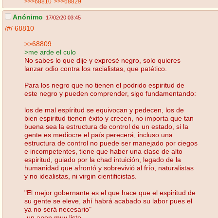
>>>68810
>>>68829
Anónimo
17/02/20 03:45
/#/
68810
>>68809
>me arde el culo
No sabes lo que dije y expresé negro, solo quieres
lanzar odio contra los racialistas, que patético.
Para los negro que no tienen el podrido espiritud de
este negro y pueden comprender, sigo fundamentando:
los de mal espíritud se equivocan y pedecen, los de
bien espiritud tienen éxito y crecen, no importa que tan
buena sea la estructura de control de un estado, si la
gente es mediocre el país perecerá, incluso una
estructura de control no puede ser manejado por ciegos
e incompetentes, tiene que haber una clase de alto
espiritud, guiado por la chad intuición, legado de la
humanidad que afrontó y sobrevivió al frío, naturalistas
y no idealistas, ni virgin cientificistas.
"El mejor gobernante es el que hace que el espiritud de
su gente se eleve, ahí habrá acabado su labor pues el
ya no será necesario"
-un anon muy listo