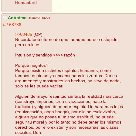
Humantard
Anónimo
16/02/20 06:24
/#/
68786
>>68485
(OP)
Recordatorio eterno de que, aunque perece estúpido,
pero no lo es:
Intuisión y sentidos >>>> razón
Porque negritos?
Porque existen distintos espíritus humanos, como
también espíritus ya encaminados
los zurdos
. Darles
argumentos y mostrarles los hechos, no sirve de nada,
solo se les puede vacilar.
Alguien de mayor espiritud sentirá la realidad mas cerca
(construye imperios, crea civilizaciones, hace la
tradición) y alguien de menor espiritud lo hara mas lejos
(equivocación, ooga booga), por ello se esclavizaba,
alguien que no posea tu mismo espiritud, no puede
seguir tu moral y por lo tanto no debe tener los mismos
derechos, por ello existen y son necesarias las clases
sociales, Duh.