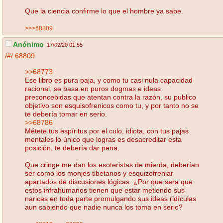
Que la ciencia confirme lo que el hombre ya sabe.
>>>68809
Anónimo
17/02/20 01:55
/#/
68809
>>68773
Ese libro es pura paja, y como tu casi nula capacidad
racional, se basa en puros dogmas e ideas
preconcebidas que atentan contra la razón, su publico
objetivo son esquisofrenicos como tu, y por tanto no se
te debería tomar en serio.
>>68786
Métete tus espíritus por el culo, idiota, con tus pajas
mentales lo único que logras es desacreditar esta
posición, te debería dar pena.
Que cringe me dan los esoteristas de mierda, deberían
ser como los monjes tibetanos y esquizofreniar
apartados de discusiones lógicas. ¿Por que sera que
estos infrahumanos tienen que estar metiendo sus
narices en toda parte promulgando sus ideas ridículas
aun sabiendo que nadie nunca los toma en serio?