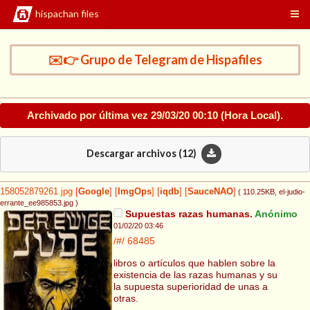
hispachan files
✉️👉 Grupo de Telegram de Hispafiles
Archivado por última vez
29/03/20 00:10
(Hora Local).
Descargar archivos (
12
)
158052879261.jpg
[
Google
]
[
ImgOps
]
[
iqdb
]
[
SauceNAO
]
( 110.25KB
, el-judio-
errante_ee985853.jpg
)
Supuestas razas humanas.
Anónimo
01/02/20 03:46
/#/
68485
libros o artículos que hablen sobre la
existencia de las razas humanas y su
la supuesta superioridad de unas a
otras.