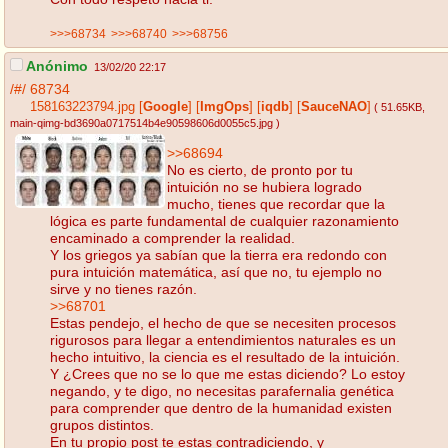
>>>68734
>>>68740
>>>68756
Anónimo
13/02/20 22:17
/#/
68734
158163223794.jpg
[
Google
]
[
ImgOps
]
[
iqdb
]
[
SauceNAO
]
( 51.65KB
,
main-qimg-bd3690a0717514b4e90598606d0055c5.jpg
)
>>68694
No es cierto, de pronto por tu
intuición no se hubiera logrado
mucho, tienes que recordar que la
lógica es parte fundamental de cualquier razonamiento
encaminado a comprender la realidad.
Y los griegos ya sabían que la tierra era redondo con
pura intuición matemática, así que no, tu ejemplo no
sirve y no tienes razón.
>>68701
Estas pendejo, el hecho de que se necesiten procesos
rigurosos para llegar a entendimientos naturales es un
hecho intuitivo, la ciencia es el resultado de la intuición.
Y ¿Crees que no se lo que me estas diciendo? Lo estoy
negando, y te digo, no necesitas parafernalia genética
para comprender que dentro de la humanidad existen
grupos distintos.
En tu propio post te estas contradiciendo, y