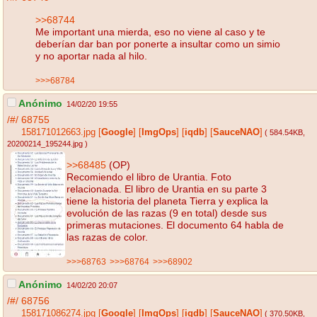
>>68744
Me important una mierda, eso no viene al caso y te
deberían dar ban por ponerte a insultar como un simio
y no aportar nada al hilo.
>>>68784
Anónimo
14/02/20 19:55
/#/
68755
158171012663.jpg
[
Google
]
[
ImgOps
]
[
iqdb
]
[
SauceNAO
]
( 584.54KB
,
20200214_195244.jpg
)
>>68485
(OP)
Recomiendo el libro de Urantia. Foto
relacionada. El libro de Urantia en su parte 3
tiene la historia del planeta Tierra y explica la
evolución de las razas (9 en total) desde sus
primeras mutaciones. El documento 64 habla de
las razas de color.
>>>68763
>>>68764
>>>68902
Anónimo
14/02/20 20:07
/#/
68756
158171086274.jpg
[
Google
]
[
ImgOps
]
[
iqdb
]
[
SauceNAO
]
( 370.50KB
,