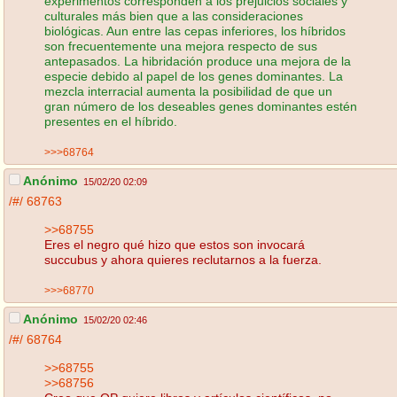
experimentos corresponden a los prejuicios sociales y
culturales más bien que a las consideraciones
biológicas. Aun entre las cepas inferiores, los híbridos
son frecuentemente una mejora respecto de sus
antepasados. La hibridación produce una mejora de la
especie debido al papel de los genes dominantes. La
mezcla interracial aumenta la posibilidad de que un
gran número de los deseables genes dominantes estén
presentes en el híbrido.
>>>68764
Anónimo
15/02/20 02:09
/#/
68763
>>68755
Eres el negro qué hizo que estos son invocará
succubus y ahora quieres reclutarnos a la fuerza.
>>>68770
Anónimo
15/02/20 02:46
/#/
68764
>>68755
>>68756