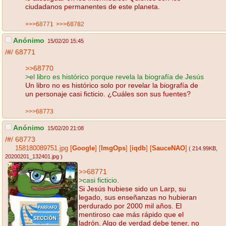
ciudadanos permanentes de este planeta.
>>>68771
>>>68782
Anónimo
15/02/20 15:45
/#/
68771
>>68770
>el libro es histórico porque revela la biografía de Jesús
Un libro no es histórico solo por revelar la biografía de
un personaje casi ficticio. ¿Cuáles son sus fuentes?
>>>68773
Anónimo
15/02/20 21:08
/#/
68773
158180089751.jpg
[
Google
]
[
ImgOps
]
[
iqdb
]
[
SauceNAO
]
( 214.99KB
,
20200201_132401.jpg
)
>>68771
>casi ficticio.
Si Jesús hubiese sido un Larp, su
legado, sus enseñanzas no hubieran
perdurado por 2000 mil años. El
mentiroso cae más rápido que el
ladrón. Algo de verdad debe tener, no