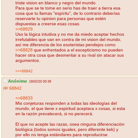
triste vision en blanco y negro del mundo.
Para que se te tome en serio has de traer a tierra esa
cosa que tu llamas "espíritu", de lo contrario deberías
reservarte tu opinion para personas que estén
dispuestas a creerse esas cosas.
>>68829
Uso la lógica intuitiva y no me da miedo aceptar hechos
irrefutables que van en contra de mi vision del mundo,
así me diferencia de los esoteristas pendejos como
>>68828
que enfrentados a el escepticismo no pueden
hacer otra cosa que desmeritar a su rival sin atacar sus
argumentos.
>>>68842
Anónimo
18/02/20 00:38
/#/
68842
>>68833
Mis conjeturas responden a todas las ideologías del
mundo, el que tiene x espiritud aceptara x cosas, si esta
en la razón prevalecerá, si no perecerá.
El que no acepte las razas, osea ninguna diferenciación
biológica (todos somos iguales, pero diferente kek) y
por ello no tenga estándares para reproducirse