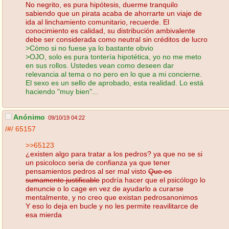
No negrito, es pura hipótesis, duerme tranquilo
sabiendo que un pirata acaba de ahorrarte un viaje de
ida al linchamiento comunitario, recuerde. El
conocimiento es calidad, su distribución ambivalente
debe ser considerada como neutral sin créditos de lucro
>Cómo si no fuese ya lo bastante obvio
>OJO, solo es pura tontería hipotética, yo no me meto
en sus rollos. Ustedes vean como deseen dar
relevancia al tema o no pero en lo que a mi concierne.
El sexo es un sello de aprobado, esta realidad. Lo está
haciendo "muy bien"...
Anónimo
09/10/19 04:22
/#/
65157
>>65123
¿existen algo para tratar a los pedros? ya que no se si
un psicoloco seria de confianza ya que tener
pensamientos pedros al ser mal visto
Que es
sumamente justificable
podría hacer que el psicólogo lo
denuncie o lo cage en vez de ayudarlo a curarse
mentalmente, y no creo que existan pedrosanonimos
Y eso lo deja en bucle y no les permite reavilitarce de
esa mierda