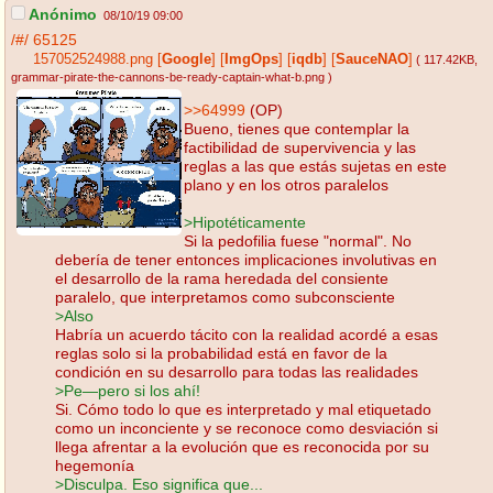
Anónimo
08/10/19 09:00
/#/
65125
157052524988.png
[
Google
]
[
ImgOps
]
[
iqdb
]
[
SauceNAO
]
( 117.42KB
,
grammar-pirate-the-cannons-be-ready-captain-what-b.png
)
>>64999
(OP)
Bueno, tienes que contemplar la
factibilidad de supervivencia y las
reglas a las que estás sujetas en este
plano y en los otros paralelos
>Hipotéticamente
Si la pedofilia fuese "normal". No
debería de tener entonces implicaciones involutivas en
el desarrollo de la rama heredada del consiente
paralelo, que interpretamos como subconsciente
>Also
Habría un acuerdo tácito con la realidad acordé a esas
reglas solo si la probabilidad está en favor de la
condición en su desarrollo para todas las realidades
>Pe—pero si los ahí!
Si. Cómo todo lo que es interpretado y mal etiquetado
como un inconciente y se reconoce como desviación si
llega afrentar a la evolución que es reconocida por su
hegemonía
>Disculpa. Eso significa que...