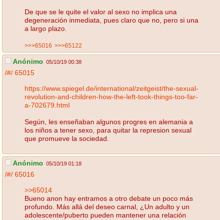
De que se le quite el valor al sexo no implica una
degeneración inmediata, pues claro que no, pero si una
a largo plazo.
>>>65016
>>>65122
Anónimo
05/10/19 00:38
/#/
65015
https://www.spiegel.de/international/zeitgeist/the-sexual-
revolution-and-children-how-the-left-took-things-too-far-
a-702679.html
Según, les enseñaban algunos progres en alemania a
los niños a tener sexo, para quitar la represion sexual
que promueve la sociedad.
Anónimo
05/10/19 01:18
/#/
65016
>>65014
Bueno anon hay entramos a otro debate un poco más
profundo. Más allá del deseo carnal, ¿Un adulto y un
adolescente/puberto pueden mantener una relación