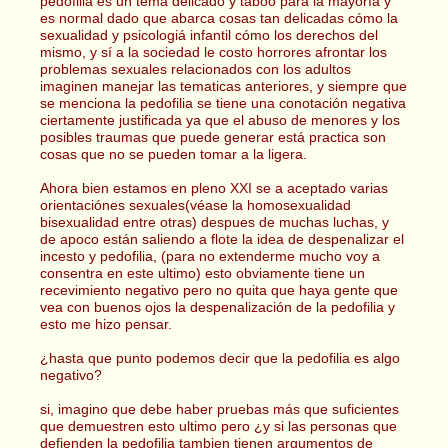
pedofilia es un tema delicado y taboo para la mayoría y
es normal dado que abarca cosas tan delicadas cómo la
sexualidad y psicologiá infantil cómo los derechos del
mismo, y sí a la sociedad le costo horrores afrontar los
problemas sexuales relacionados con los adultos
imaginen manejar las tematicas anteriores, y siempre que
se menciona la pedofilia se tiene una conotación negativa
ciertamente justificada ya que el abuso de menores y los
posibles traumas que puede generar está practica son
cosas que no se pueden tomar a la ligera.
Ahora bien estamos en pleno XXI se a aceptado varias
orientaciónes sexuales(véase la homosexualidad
bisexualidad entre otras) despues de muchas luchas, y
de apoco están saliendo a flote la idea de despenalizar el
incesto y pedofilia, (para no extenderme mucho voy a
consentra en este ultimo) esto obviamente tiene un
recevimiento negativo pero no quita que haya gente que
vea con buenos ojos la despenalización de la pedofilia y
esto me hizo pensar.
¿hasta que punto podemos decir que la pedofilia es algo
negativo?
si, imagino que debe haber pruebas más que suficientes
que demuestren esto ultimo pero ¿y si las personas que
defienden la pedofilia tambien tienen argumentos de