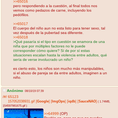
>>65016
pero respondiendo a la cuestión, al final todos nos
vemos como pedazos de carne, incluyendo los
pedófilos.
>>65017
El cuerpo del niño aun no esta listo para tener sexo, tal
vez después de la pubertad sea diferente.
>>65018
>Qué pasaría si el tipo en cuestión se enamora de una
niña que por múltiples factores no le puede
corresponder cómo quiere? Sí de por sí estas
situaciones escalan hasta la violencia entre adultos, qué
sería de verse involucrado un niño?
es cierto esto, los niños son mucho más manipulables,
si el abuso de pareja se da entre adultos, imaginen a un
niño.
Anónimo
08/10/19 07:39
/#/
65123
157052038931.gif
[
Google
]
[
ImgOps
]
[
iqdb
]
[
SauceNAO
]
( 1.74MB
,
154597981675.gif
)
>>64999
(OP)
Perdón op, pero es que no puedes