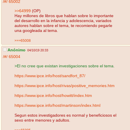
/#/
65002
>>64999
(OP)
Hay millones de libros que hablan sobre lo importante
del desarrollo en la infancia y adolescencia, variados
autores hablan sobre el tema, te recomiendo pegarle
una googleada al tema.
>>>65008
Anónimo
04/10/19 20:33
/#/
65004
>El no cree que existan investigaciones sobre el tema.
https://www.ipce.info/host/sandfort_87/
https://www.ipce.info/host/rivas/positive_memories.htm
https://www.ipce.info/host/howitt/index.htm
https://www.ipce.info/host/martinson/index.html
Segun estos investigadores es normal y beneficiosos el
sexo entre menores y adultos.