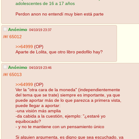
adolescentes de 16 a 17 años
Perdon anon no entendí muy bien está parte
Anónimo
04/10/19 23:37
/#/
65012
>>64999
(OP)
Aparte de Lolita, que otro libro pedofilo hay?
Anónimo
04/10/19 23:46
/#/
65013
>>64999
(OP)
Ver la "otra cara de la moneda" (independientemente
del tema que se trate) siempre es importante, ya que
puede aportar más de lo que parezca a primera vista,
puede llegar a aportar:
-una visión más amplia
-da cabida a la cuestión, ejemplo: "¿estaré yo
equibocado?
- y no te mantiene con un pensamiento único
Si alguien argumenta, es digno que sea escuchado, ya