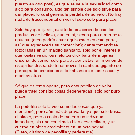
puesto en otro post), es que se ve a la sexualidad como
algo para consumo, algo tan simple que solo sirve para
dar placer, lo cual genera la perdida de su valor. No hay
nada de trascendental en ver el sexo solo para placer.
Solo hay que fijarse, casi todo es acerca de eso, los
productos de belleza, que en sí, sirven para atraer sexo
opuesto (creo podría estar equivocado en esta parte,
así que agradecería su corrección); gente tomandose
fotografías en un maldito sanitario, solo por el interés a
que los/las vean; los malditos click baits de mujeres
enseñando carne, solo para atraer vistas; un montón de
estupidos deseando tener novia; la cantidad gigante de
pornografía, canciónes solo hablando de tener sexo, y
muchas otras.
Sé que es tema aparte, pero esta perdida de valor
puede traer consigo cosas degeneradas, solo por puro
placer.
La pedofilia solo la veo como las cosas que ya
mencioné, pero aún más depravada, ya que solo busca
el placer, pero a costa de meter a un individuo
inmaduro, sin una conciencia bien desarrollada, y un
cuerpo en pleno crecimiento en un acto sexual.
(Claro, distingo de pedofilia y pederastia).