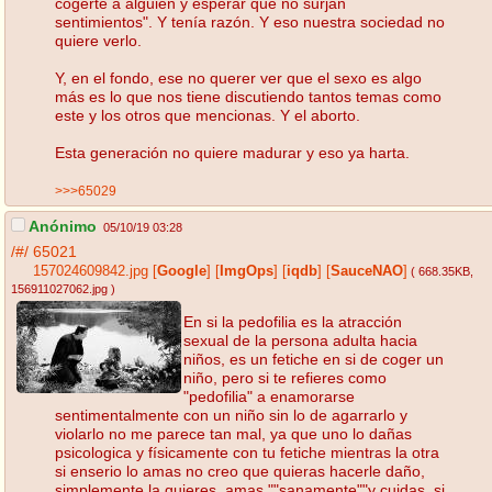
cogerte a alguien y esperar que no surjan
sentimientos". Y tenía razón. Y eso nuestra sociedad no
quiere verlo.
Y, en el fondo, ese no querer ver que el sexo es algo
más es lo que nos tiene discutiendo tantos temas como
este y los otros que mencionas. Y el aborto.
Esta generación no quiere madurar y eso ya harta.
>>>65029
Anónimo
05/10/19 03:28
/#/
65021
157024609842.jpg
[
Google
]
[
ImgOps
]
[
iqdb
]
[
SauceNAO
]
( 668.35KB
,
156911027062.jpg
)
En si la pedofilia es la atracción
sexual de la persona adulta hacia
niños, es un fetiche en si de coger un
niño, pero si te refieres como
"pedofilia" a enamorarse
sentimentalmente con un niño sin lo de agarrarlo y
violarlo no me parece tan mal, ya que uno lo dañas
psicologica y físicamente con tu fetiche mientras la otra
si enserio lo amas no creo que quieras hacerle daño,
simplemente la quieres, amas ""sanamente""y cuidas, si