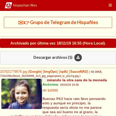
hispachan files
✉️👉 Grupo de Telegram de Hispafiles
Archivado por última vez
18/11/19 16:55
(Hora Local).
Descargar archivos (
5
)
157021779576.jpg
[
Google
]
[
ImgOps
]
[
iqdb
]
[
SauceNAO
]
( 58.36KB
,
715x536xiStock_66240995_4x3_jpg_pagespeed_ic_pQJrg.jpg
)
mirando la otra cara de la moneda
Anónimo
04/10/19 19:36
/#/
64999
Buenas /HU/ hace rato llevo pensando
esto y aunqué en principio, la
respuesta sería obvia no me parece
que sea así bueno ire al grano, la