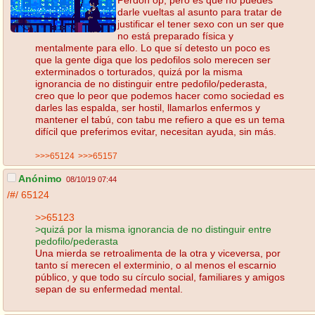
darle vueltas al asunto para tratar de
justificar el tener sexo con un ser que
no está preparado física y
mentalmente para ello. Lo que sí detesto un poco es
que la gente diga que los pedofilos solo merecen ser
exterminados o torturados, quizá por la misma
ignorancia de no distinguir entre pedofilo/pederasta,
creo que lo peor que podemos hacer como sociedad es
darles las espalda, ser hostil, llamarlos enfermos y
mantener el tabú, con tabu me refiero a que es un tema
difícil que preferimos evitar, necesitan ayuda, sin más.
>>>65124
>>>65157
Anónimo
08/10/19 07:44
/#/
65124
>>65123
>quizá por la misma ignorancia de no distinguir entre
pedofilo/pederasta
Una mierda se retroalimenta de la otra y viceversa, por
tanto sí merecen el exterminio, o al menos el escarnio
público, y que todo su círculo social, familiares y amigos
sepan de su enfermedad mental.