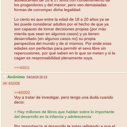
los progenitores y del menor; pero veo demasiadas
formas de corromper dicha legalidad.
Lo cierto es que entre la edad de 18 a 20 años ya se
les puede considerar adultos por el hecho de que ya
son capaces de tomar decisiones propias (por más
mierda que sean en algunos casos) y ya tienen
desarrollado (en algunos casos no) su propia
perspectiva del mundo y de sí mismos. Por ende esas
edades son perfectas para permitir el sexo libre sin
repercusiones, por qué saben en lo que se meten y si la
cagan es responsabilidad plenamente suya.
>>>65011
Anónimo
04/10/19 22:13
/#/
65008
>>65002
Voy a tratar de investigar, pero tengo una duda cuando
decis:
> Hay millones de libros que hablan sobre lo importante
del desarrollo en la infancia y adolescencia
Por importancía al desarrollo te estas refiriendo a que el