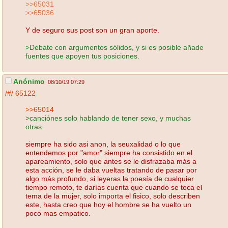
>>65031
>>65036
Y de seguro sus post son un gran aporte.
>Debate con argumentos sólidos, y si es posible añade
fuentes que apoyen tus posiciones.
Anónimo
08/10/19 07:29
/#/
65122
>>65014
>canciónes solo hablando de tener sexo, y muchas
otras.
siempre ha sido asi anon, la seuxalidad o lo que
entendemos por "amor" siempre ha consistido en el
apareamiento, solo que antes se le disfrazaba más a
esta acción, se le daba vueltas tratando de pasar por
algo más profundo, si leyeras la poesía de cualquier
tiempo remoto, te darías cuenta que cuando se toca el
tema de la mujer, solo importa el fisico, solo describen
este, hasta creo que hoy el hombre se ha vuelto un
poco mas empatico.