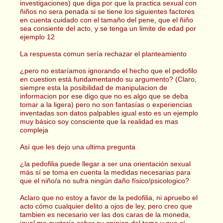
investigaciones) que diga por que la practica sexual con
ñiños no sera penada si se tiene los siguientes factores
en cuenta cuidado con el tamaño del pene, que el ñiño
sea consiente del acto, y se tenga un limite de edad por
ejemplo 12
La respuesta comun sería rechazar el planteamiento
¿pero no estaríamos ignorando el hecho que el pedofilo
en cuestion está fundamentando su argumento? (Claro,
siempre esta la posibilidad de manipulacion de
informacion por ese digo que no es algo que se deba
tomar a la ligera) pero no son fantasías o experiencias
inventadas son datos palpables igual esto es un ejemplo
muy básico soy consciente que la realidad es mas
compleja
Así que les dejo una ultima pregunta
¿la pedofilia puede llegar a ser una orientación sexual
más sí se toma en cuenta la medidas necesarias para
que el niño/a no sufra ningún daño físico/psicologico?
Aclaro que no estoy a favor de la pedofilia, ni apruebo el
acto cómo cualquier delito a ojos de ley, pero creo que
tambien es necesario ver las dos caras de la moneda,
igual me gustaría saber su opinion del tema y que sí