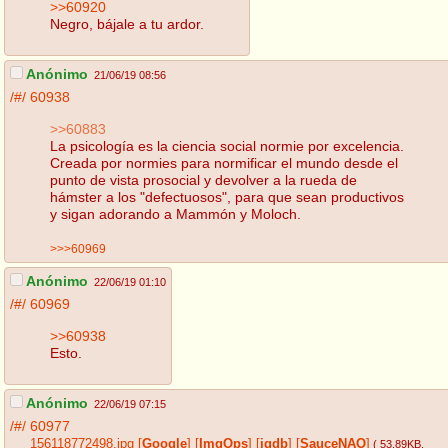
>>60920
Negro, bájale a tu ardor.
Anónimo
21/06/19 08:56
/#/
60938
>>60883
La psicología es la ciencia social normie por excelencia.
Creada por normies para normificar el mundo desde el
punto de vista prosocial y devolver a la rueda de
hámster a los "defectuosos", para que sean productivos
y sigan adorando a Mammón y Moloch.
>>>60969
Anónimo
22/06/19 01:10
/#/
60969
>>60938
Esto.
Anónimo
22/06/19 07:15
/#/
60977
156118772498.jpg
[
Google
]
[
ImgOps
]
[
iqdb
]
[
SauceNAO
]
( 53.89KB
,