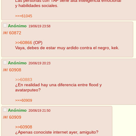
Las personas con TAP tiene alta inteligencia emocional
y habilidades sociales.
>>>61045
Anónimo
19/06/19 23:58
/#/
60872
>>60866
(OP)
Vaya, debes de estar muy ardido contra el negro, kek.
Anónimo
20/06/19 20:23
/#/
60908
>>60883
¿En realidad hay una diferencia entre flood y
avatarputeo?
>>>60909
Anónimo
20/06/19 21:50
/#/
60909
>>60908
¿Apenas conociste internet ayer, amiguito?