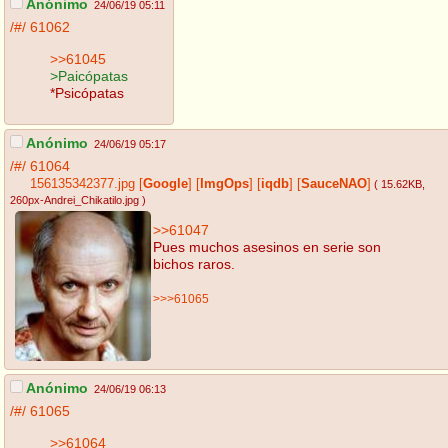
Anónimo
24/06/19 05:11
/#/
61062
>>61045
>Paicópatas
*Psicópatas
Anónimo
24/06/19 05:17
/#/
61064
156135342377.jpg
[
Google
]
[
ImgOps
]
[
iqdb
]
[
SauceNAO
]
( 15.62KB
,
260px-Andrei_Chikatilo.jpg
)
>>61047
Pues muchos asesinos en serie son
bichos raros.
>>>61065
Anónimo
24/06/19 06:13
/#/
61065
>>61064