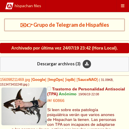
hispachan files
✉️👉 Grupo de Telegram de Hispafiles
Archivado por última vez
24/07/19 23:42
(Hora Local).
Descargar archivos (
3
)
156098211469.jpg
[
Google
]
[
ImgOps
]
[
iqdb
]
[
SauceNAO
]
( 31.09KB
,
1513473432248.jpg
)
Trastorno de Personalidad Antisocial
(TPA)
Anónimo
19/06/19 22:08
/#/
60866
Si leen sobre esta patología
psiquiátrica verán que varios anones
de Hispachan la tienen. Las personas
con TPA son incapaces de adaptarse