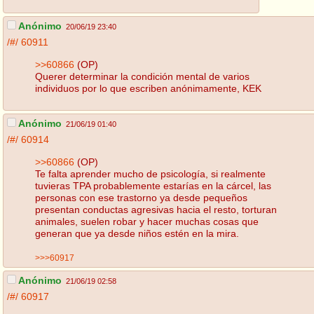
Anónimo
20/06/19 23:40
/#/
60911
>>60866
(OP)
Querer determinar la condición mental de varios
individuos por lo que escriben anónimamente, KEK
Anónimo
21/06/19 01:40
/#/
60914
>>60866
(OP)
Te falta aprender mucho de psicología, si realmente
tuvieras TPA probablemente estarías en la cárcel, las
personas con ese trastorno ya desde pequeños
presentan conductas agresivas hacia el resto, torturan
animales, suelen robar y hacer muchas cosas que
generan que ya desde niños estén en la mira.
>>>60917
Anónimo
21/06/19 02:58
/#/
60917