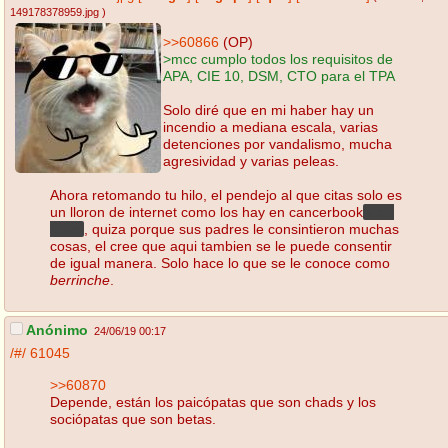
149178378959.jpg
)
>>60866
(OP)
>mcc cumplo todos los requisitos de
APA, CIE 10, DSM, CTO para el TPA
Solo diré que en mi haber hay un
incendio a mediana escala, varias
detenciones por vandalismo, mucha
agresividad y varias peleas.
Ahora retomando tu hilo, el pendejo al que citas solo es
un lloron de internet como los hay en cancerbook
y en
hispa
, quiza porque sus padres le consintieron muchas
cosas, el cree que aqui tambien se le puede consentir
de igual manera. Solo hace lo que se le conoce como
berrinche
.
Anónimo
24/06/19 00:17
/#/
61045
>>60870
Depende, están los paicópatas que son chads y los
sociópatas que son betas.