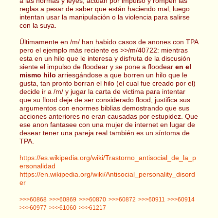
a las normas y leyes, actúan por impulso y rompen las
reglas a pesar de saber que están haciendo mal, luego
intentan usar la manipulación o la violencia para salirse
con la suya.
Últimamente en /m/ han habido casos de anones con TPA
pero el ejemplo más reciente es >>/m/40722: mientras
esta en un hilo que le interesa y disfruta de la discusión
siente el impulso de floodear y se pone a floodear
en el
mismo hilo
arriesgándose a que borren un hilo que le
gusta, tan pronto borran el hilo (el cual fue creado por el)
decide ir a /m/ y jugar la carta de victima para intentar
que su flood deje de ser considerado flood, justifica sus
argumentos con enormes biblias demostrando que sus
acciones anteriores no eran causadas por estupidez. Que
ese anon fantasee con una mujer de internet en lugar de
desear tener una pareja real también es un síntoma de
TPA.
https://es.wikipedia.org/wiki/Trastorno_antisocial_de_la_p
ersonalidad
https://en.wikipedia.org/wiki/Antisocial_personality_disord
er
>>>60868
>>>60869
>>>60870
>>>60872
>>>60911
>>>60914
>>>60977
>>>61060
>>>61217