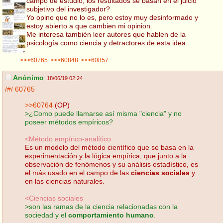
campo de estudio, los resultados se basan en el juicio
subjetivo del investigador?
Yo opino que no lo es, pero estoy muy desinformado y
estoy abierto a que cambien mi opinion.
Me interesa también leer autores que hablen de la
psicología como ciencia y detractores de esta idea.
>>>60765
>>>60848
>>>60857
Anónimo
18/06/19 02:24
/#/
60765
>>60764
(OP)
>¿Como puede llamarse así misma "ciencia" y no
poseer métodos empíricos?
<Método empírico-analítico
Es un modelo del método científico que se basa en la
experimentación y la lógica empírica, que junto a la
observación de fenómenos y su análisis estadístico, es
el más usado en el campo de las
ciencias sociales
y
en las ciencias naturales.
<Ciencias sociales
>son las ramas de la ciencia relacionadas con la
sociedad y el
comportamiento humano
.