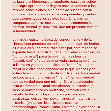
es igual a la hipotenusa al cuadrado, cualquier sujeto
que logre aprender eso llegará necesariamente a las
mismas conclusiones, algo parecido sucede con la
química clásica, dados ciertos componentes y ciertas
operaciones todos los sujetos llegarán al mismo
compuesto químico, eso supera completamente la
barrera "mental" y "subjetiva" que tan presente está en
la modernidad.
La mirada epistemológica del conocimiento y de la
ciencia está presente en toda la modernidad, de hecho,
diría que es su característica principal, esta mirada se
expande hasta la política (cada uno tiene su opinión, su
"punto de vista") pasa también por las ideas de
"subjetividad" y "propiedad privada", pasa también por
la literatura y el arte, no existe un "canon" ni un arte
mejor que otro, todo depende de lo que pienses y se
extiende en un mar infinito de significantes, toda verdad
se convierte en una verdad "mental", en una verdad
que es verdad para uno mismo. Entre los afectados
está claramente el idealismo alemán, sus críticos (el
caso paradigmático es Nietzsche) también está el
círculo de Viena incluyendo a los positivistas y
positivistas lógicos, los neokantianos, el materialismo
histórico (en parte), los psicoanalistas, los
fenomenólogos, Popper, Kuhn, Lakatos, Feyerabend, la
escuela de Frankfurt, el conductismo, Foucault, Derrida.