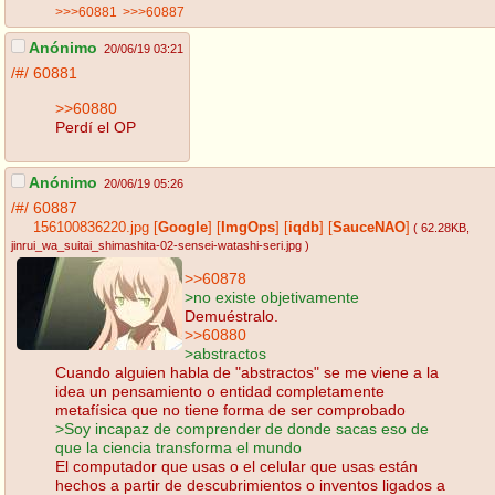
>>>60881
>>>60887
Anónimo
20/06/19 03:21
/#/
60881
>>60880
Perdí el OP
Anónimo
20/06/19 05:26
/#/
60887
156100836220.jpg
[
Google
]
[
ImgOps
]
[
iqdb
]
[
SauceNAO
]
( 62.28KB
,
jinrui_wa_suitai_shimashita-02-sensei-watashi-seri.jpg
)
>>60878
>no existe objetivamente
Demuéstralo.
>>60880
>abstractos
Cuando alguien habla de "abstractos" se me viene a la
idea un pensamiento o entidad completamente
metafísica que no tiene forma de ser comprobado
>Soy incapaz de comprender de donde sacas eso de
que la ciencia transforma el mundo
El computador que usas o el celular que usas están
hechos a partir de descubrimientos o inventos ligados a