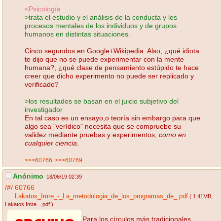
<Psicología
>trata el estudio y el análisis de la conducta y los
procesos mentales de los individuos y de grupos
humanos en distintas situaciones.
Cinco segundos en Google+Wikipedia. Also, ¿qué idiota
te dijo que no se puede experimentar con la mente
humana?, ¿qué clase de pensamiento estúpido te hace
creer que dicho experimento no puede ser replicado y
verificado?
>los resultados se basan en el juicio subjetivo del
investigador
En tal caso es un ensayo,o teoría sin embargo para que
algo sea "verídico" necesita que se compruebe su
validez mediante pruebas y experimentos,
como en
cualquier ciencia
.
>>>60766
>>>60769
Anónimo
18/06/19 02:39
/#/
60766
Lakatos_Imre_-_La_metodologia_de_los_programas_de_.pdf
( 1.41MB
,
Lakatos Imre ...pdf
)
Para los círculos más tradicionales