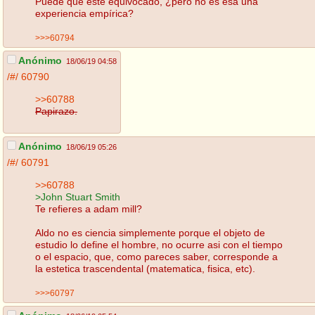
Puede que esté equivocado, ¿pero no es esa una
experiencia empírica?
>>>60794
Anónimo
18/06/19 04:58
/#/
60790
>>60788
Papirazo.
Anónimo
18/06/19 05:26
/#/
60791
>>60788
>John Stuart Smith
Te refieres a adam mill?
Aldo no es ciencia simplemente porque el objeto de
estudio lo define el hombre, no ocurre asi con el tiempo
o el espacio, que, como pareces saber, corresponde a
la estetica trascendental (matematica, fisica, etc).
>>>60797