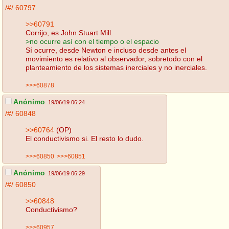
/#/
60797
>>60791
Corrijo, es John Stuart Mill.
>no ocurre así con el tiempo o el espacio
Sí ocurre, desde Newton e incluso desde antes el
movimiento es relativo al observador, sobretodo con el
planteamiento de los sistemas inerciales y no inerciales.
>>>60878
Anónimo
19/06/19 06:24
/#/
60848
>>60764
(OP)
El conductivismo si. El resto lo dudo.
>>>60850
>>>60851
Anónimo
19/06/19 06:29
/#/
60850
>>60848
Conductivismo?
>>>60957