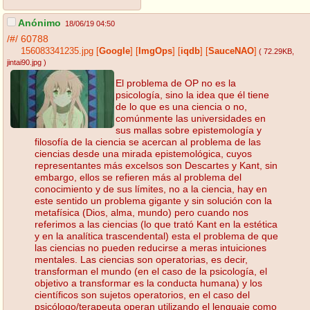
Anónimo
18/06/19 04:50
/#/
60788
156083341235.jpg
[
Google
]
[
ImgOps
]
[
iqdb
]
[
SauceNAO
]
( 72.29KB
,
jintai90.jpg
)
El problema de OP no es la
psicología, sino la idea que él tiene
de lo que es una ciencia o no,
comúnmente las universidades en
sus mallas sobre epistemología y
filosofía de la ciencia se acercan al problema de las
ciencias desde una mirada epistemológica, cuyos
representantes más excelsos son Descartes y Kant, sin
embargo, ellos se refieren más al problema del
conocimiento y de sus límites, no a la ciencia, hay en
este sentido un problema gigante y sin solución con la
metafísica (Dios, alma, mundo) pero cuando nos
referimos a las ciencias (lo que trató Kant en la estética
y en la analítica trascendental) esta el problema de que
las ciencias no pueden reducirse a meras intuiciones
mentales. Las ciencias son operatorias, es decir,
transforman el mundo (en el caso de la psicología, el
objetivo a transformar es la conducta humana) y los
científicos son sujetos operatorios, en el caso del
psicólogo/terapeuta operan utilizando el lenguaje como