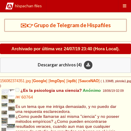
hispachan files
✉️👉 Grupo de Telegram de Hispafiles
Archivado por última vez
24/07/19 23:40
(Hora Local).
Descargar archivos (
4
)
156082374351.jpg
[
Google
]
[
ImgOps
]
[
iqdb
]
[
SauceNAO
]
( 1.33MB
, pistola1.jpg
)
¿Es la psicologia una ciencia?
Anónimo
18/06/19 02:09
/#/
60764
Es un tema que me intriga demasiado, y no puedo dar
una respuesta esclarecedora.
¿Como puede llamarse así misma "ciencia" y no poseer
métodos empíricos? ¿Como pueden encontrarse
resultados veraces, cuando aun mas que cualquier