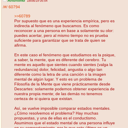
Anónimo
18/06/19 05:54
/#/
60794
>>60789
Por supuesto que es una experiencia empírica, pero es
indirecta al fenómeno que buscamos. Es como
reconocer a una persona en base a solamente su olor:
puedes acertar, pero al mismo tiempo no es prueba
suficiente para garantizar que se trata de quien se
afirma.
En este caso el fenómeno que estudiamos es la psique,
a saber, la mente, que es diferente del cerebro. Tu
mente es aquello que sientes cuando sientes (valga la
redundancia) dolor, felicidad, angustia o algo tan
diferente como la letra de una canción o la imagen
mental de algún lugar. Y esto es un problema de
Filosofía de la Mente que viene prácticamente desde
Descartes: solamente podemos obtener experiencia de
nuestra propia mente; de las demás no tenemos
certeza de si quiera que existan.
Así, se vuelve imposible comparar estados mentales.
¿Cómo resolvemos el problema? Hay muchas
propuestas, y una de ellas es el conductismo.
Asumimos que el estado mental de una persona influye
en su comportamiento, por lo que este último es un