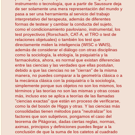
instrumento o tecnología, que a partir de Saussure deja
de ser solamente una mera representación del mundo y
pasa a ser una herramienta al servicio del trabajo
interpretativo del terapeuta, además de diferentes
formas de testear y cambiar la conducta del sujeto,
como el condicionamiento pavloviano, instrumental, los
test proyectivos (Rorschach, CAT-A, el TRO o test de
relaciones objetuales) o también los test que
directamente miden la inteligencia (WISC o WAIS),
además de considerar el diálogo con otras disciplinas
como la sociología, la etología, la psiquiatría y la
farmacéutica, ahora, es normal que existan diferencias
entre las ciencias y las verdades que ellas postulan,
debido a que las ciencias no se "cierran" de la misma
manera, no puedes comparar a la geometría clásica o a
la mecánica clásica con la psiquiatría o la sociología,
simplemente porque sus objetos no son los mismos, los
términos y las teorías no son las mismas y otras cosas
más, incluso eso se aplica a teorías de las llamadas
"ciencias exactas" que están en proceso de verificarse,
como la del bosón de Higgs y otras. Y las ciencias más
consolidadas tienen métodos para "neutralizar" los
factores que son subjetivos, pongamos el caso del
teorema de Pitágoras, dadas ciertas reglas, normas,
aximas, principios y definiciones puedes llegar a la
conclusión de que la suma de los catetos al cuadrado