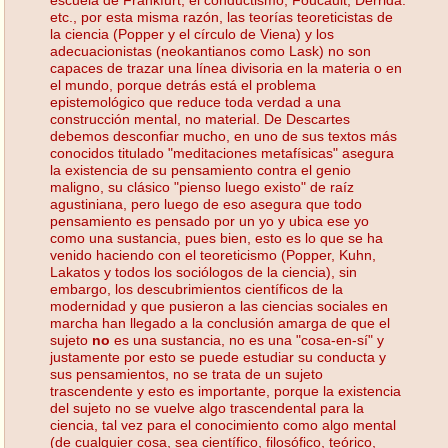
etc., por esta misma razón, las teorías teoreticistas de
la ciencia (Popper y el círculo de Viena) y los
adecuacionistas (neokantianos como Lask) no son
capaces de trazar una línea divisoria en la materia o en
el mundo, porque detrás está el problema
epistemológico que reduce toda verdad a una
construcción mental, no material. De Descartes
debemos desconfiar mucho, en uno de sus textos más
conocidos titulado "meditaciones metafísicas" asegura
la existencia de su pensamiento contra el genio
maligno, su clásico "pienso luego existo" de raíz
agustiniana, pero luego de eso asegura que todo
pensamiento es pensado por un yo y ubica ese yo
como una sustancia, pues bien, esto es lo que se ha
venido haciendo con el teoreticismo (Popper, Kuhn,
Lakatos y todos los sociólogos de la ciencia), sin
embargo, los descubrimientos científicos de la
modernidad y que pusieron a las ciencias sociales en
marcha han llegado a la conclusión amarga de que el
sujeto
no
es una sustancia, no es una "cosa-en-sí" y
justamente por esto se puede estudiar su conducta y
sus pensamientos, no se trata de un sujeto
trascendente y esto es importante, porque la existencia
del sujeto no se vuelve algo trascendental para la
ciencia, tal vez para el conocimiento como algo mental
(de cualquier cosa, sea científico, filosófico, teórico,