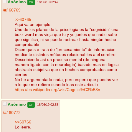
Anónimo
18/06/19 02:47
OP
/#/
60769
>>60765
Aqui va un ejemplo:
Uno de los pilares de la psicologia es la "cognición" una
buzz word mas vieja que tu y yo juntos que nadie sabe
que significa, ni se puede rastrear hasta ningún hecho
comprobable.
Dicen ques e trata de "procesamiento" de información
mediante distintos métodos relacionables a el cerebro.
Describiendo así un proceso mental (de ninguna
manera ligado con la neurología) basado mas en lógica
abstracta subjetiva que en hechos comprobados como
ciertos.
No he argumentado nada, pero espero que puedas ver
a lo que me refiero cuando leas este articulo.
https://es.wikipedia.org/wiki/Cognici%C3%B3n
Anónimo
18/06/19 02:53
OP
/#/
60772
>>60766
Lo leere.