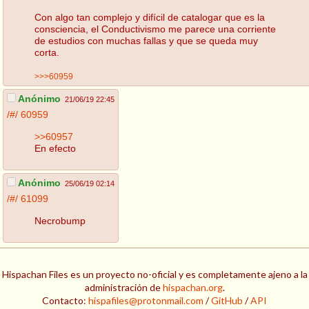
Con algo tan complejo y difícil de catalogar que es la
consciencia, el Conductivismo me parece una corriente
de estudios con muchas fallas y que se queda muy
corta.
>>>60959
Anónimo
21/06/19 22:45
/#/
60959
>>60957
En efecto
Anónimo
25/06/19 02:14
/#/
61099
Necrobump
Hispachan Files es un proyecto no-oficial y es completamente ajeno a la
administración de
hispachan.org
.
Contacto:
hispafiles@protonmail.com
/
GitHub
/
API