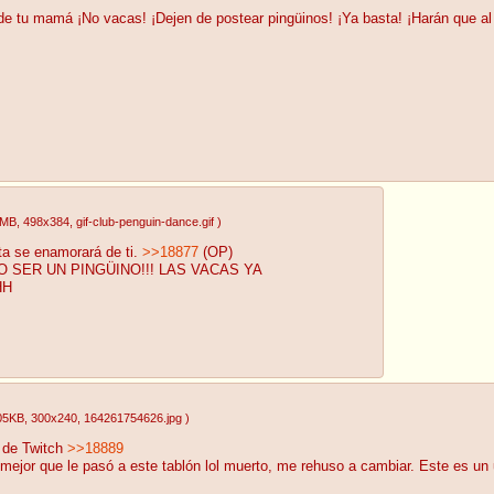
 de tu mamá ¡No vacas! ¡Dejen de postear pingüinos! ¡Ya basta! ¡Harán que al
6MB
, 498x384
, gif-club-penguin-dance.gif
)
ita se enamorará de ti.
>>18877
(OP)
 SER UN PINGÜINO!!! LAS VACAS YA
HH
05KB
, 300x240
, 164261754626.jpg
)
m de Twitch
>>18889
o mejor que le pasó a este tablón lol muerto, me rehuso a cambiar. Este es 