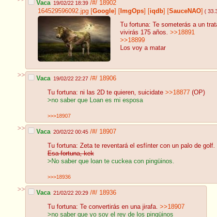
Vaca
/#/
18902
19/02/22 18:39
164529596092.jpg
[
Google
]
[
ImgOps
]
[
iqdb
]
[
SauceNAO
]
( 33.
Tu fortuna: Te someterás a un tra
vivirás 175 años.
>>18891
>>18899
Los voy a matar
>>
Vaca
/#/
18906
19/02/22 22:27
Tu fortuna: ni las 2D te quieren, suicidate
>>18877
(OP)
>no saber que Loan es mi esposa
>>>18907
>>
Vaca
/#/
18907
20/02/22 00:45
Tu fortuna: Zeta te reventará el esfínter con un palo de golf.
Esa fortuna, kek
>No saber que loan te cuckea con pingüinos.
>>>18936
>>
Vaca
/#/
18936
21/02/22 20:29
Tu fortuna: Te convertirás en una jirafa.
>>18907
>no saber que yo soy el rey de los pingüinos