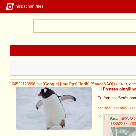
hispachan files
164522126896.jpg
[
Google
]
[
ImgOps
]
[
iqdb
]
[
SauceNAO
]
( 6.14KB
, 299
Posteen pingüin
Tu fortuna: Serás ban
>>>18880
>>>18889
>>>
>>
Vaca
18/02/22 2
164522162763.