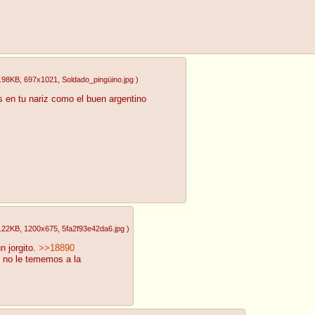
.98KB
, 697x1021
, Soldado_pingüino.jpg
)
os en tu nariz como el buen argentino
.22KB
, 1200x675
, 5fa2f93e42da6.jpg
)
n jorgito.
>>18890
s no le tememos a la