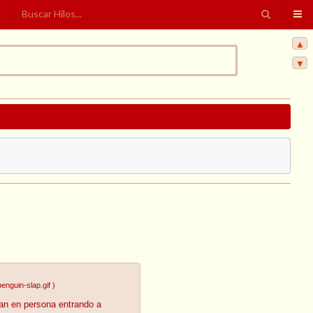
▲
▼
enguin-slap.gif
)
oan en persona entrando a