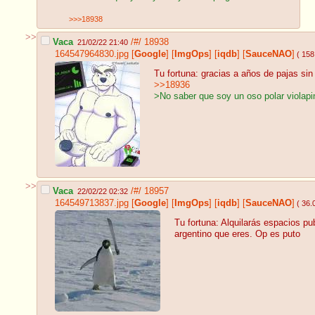
>>>18938
>>
Vaca
/#/
18938
21/02/22 21:40
164547964830.jpg
[
Google
]
[
ImgOps
]
[
iqdb
]
[
SauceNAO
]
( 158
Tu fortuna: gracias a años de pajas sin
>>18936
>No saber que soy un oso polar violapi
>>
Vaca
/#/
18957
22/02/22 02:32
164549713837.jpg
[
Google
]
[
ImgOps
]
[
iqdb
]
[
SauceNAO
]
( 36.
Tu fortuna: Alquilarás espacios pub
argentino que eres. Op es puto