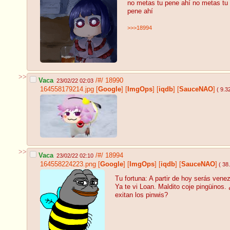
no metas tu pene ahí no metas tu
pene ahí
>>>18994
>>
Vaca
/#/
18990
23/02/22 02:03
164558179214.jpg
[
Google
]
[
ImgOps
]
[
iqdb
]
[
SauceNAO
]
( 9.3
>>
Vaca
/#/
18994
23/02/22 02:10
164558224223.png
[
Google
]
[
ImgOps
]
[
iqdb
]
[
SauceNAO
]
( 38
Tu fortuna: A partir de hoy serás vene
Ya te vi Loan. Maldito coje pingüinos
exitan los pinwis?