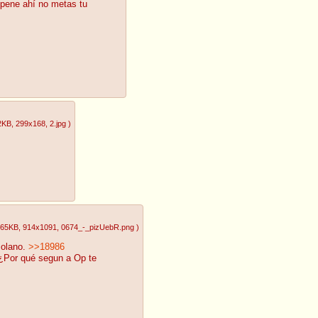
 pene ahí no metas tu
2KB
, 299x168
, 2.jpg
)
.65KB
, 914x1091
, 0674_-_pizUebR.png
)
zolano.
>>18986
. ¿Por qué segun a Op te