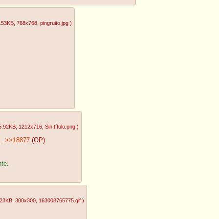
.53KB
, 768x768
, pingruito.jpg
)
5.92KB
, 1212x716
, Sin título.png
)
..
>>18877
(OP)
nte.
.23KB
, 300x300
, 163008765775.gif
)