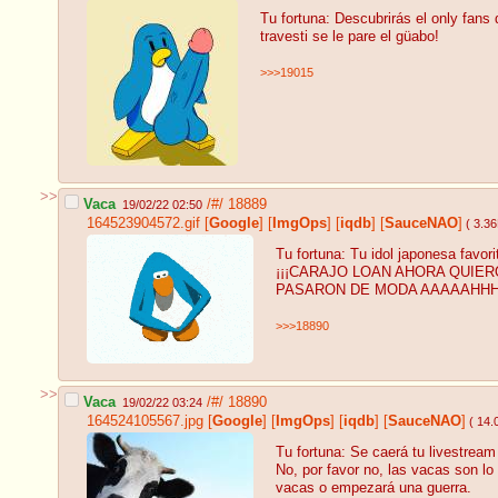
Tu fortuna: Descubrirás el only fans
travesti se le pare el güabo!
>>>19015
>>
Vaca
/#/
18889
19/02/22 02:50
164523904572.gif
[
Google
]
[
ImgOps
]
[
iqdb
]
[
SauceNAO
]
( 3.3
Tu fortuna: Tu idol japonesa favor
¡¡¡CARAJO LOAN AHORA QUIERO
PASARON DE MODA AAAAAHH
>>>18890
>>
Vaca
/#/
18890
19/02/22 03:24
164524105567.jpg
[
Google
]
[
ImgOps
]
[
iqdb
]
[
SauceNAO
]
( 14.
Tu fortuna: Se caerá tu livestrea
No, por favor no, las vacas son l
vacas o empezará una guerra.