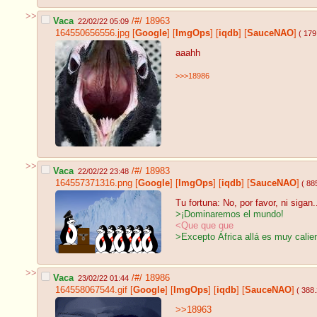
>>
Vaca
/#/
18963
22/02/22 05:09
164550656556.jpg
[
Google
]
[
ImgOps
]
[
iqdb
]
[
SauceNAO
]
( 179
aaahh
>>>18986
>>
Vaca
/#/
18983
22/02/22 23:48
164557371316.png
[
Google
]
[
ImgOps
]
[
iqdb
]
[
SauceNAO
]
( 88
Tu fortuna: No, por favor, ni sigan.
>¡Dominaremos el mundo!
<Que que que
>Excepto África allá es muy calie
>>
Vaca
/#/
18986
23/02/22 01:44
164558067544.gif
[
Google
]
[
ImgOps
]
[
iqdb
]
[
SauceNAO
]
( 388
>>18963