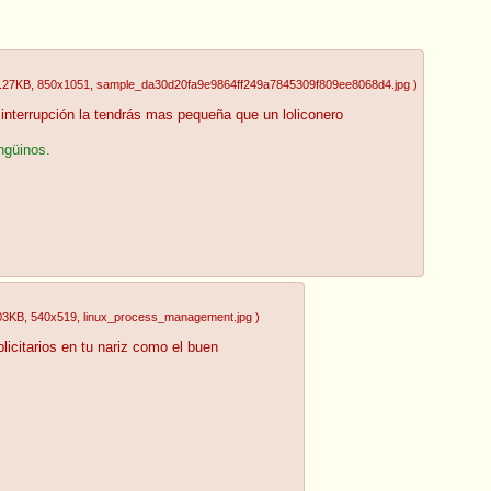
.27KB
, 850x1051
, sample_da30d20fa9e9864ff249a7845309f809ee8068d4.jpg
)
 interrupción la tendrás mas pequeña que un loliconero
ngüinos.
03KB
, 540x519
, linux_process_management.jpg
)
licitarios en tu nariz como el buen