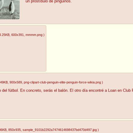
un prostíbulo de pingüinos.
4.25KB
, 600x391
, mmmm.png
)
.49KB
, 900x589
, png-clipart-club-penguin-elite-penguin-force-wikia.png
)
o del fútbol. En concreto, serás el balón. El otro día encontré a Loan en Club
86KB
, 850x935
, sample_9101b2292a7474614698437bd470d497.jpg
)