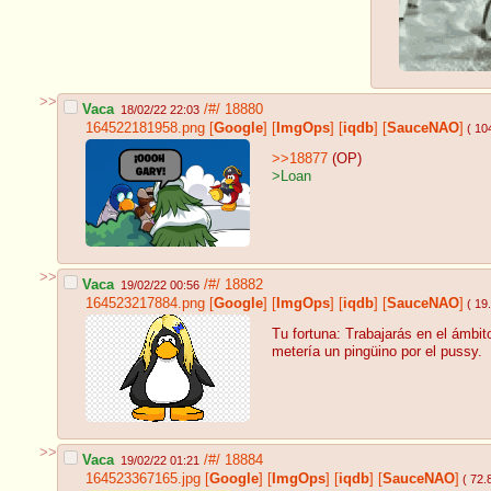
>>
Vaca
/#/
18880
18/02/22 22:03
164522181958.png
[
Google
]
[
ImgOps
]
[
iqdb
]
[
SauceNAO
]
( 10
>>18877
(OP)
>Loan
>>
Vaca
/#/
18882
19/02/22 00:56
164523217884.png
[
Google
]
[
ImgOps
]
[
iqdb
]
[
SauceNAO
]
( 19
Tu fortuna: Trabajarás en el ámbit
metería un pingüino por el pussy.
>>
Vaca
/#/
18884
19/02/22 01:21
164523367165.jpg
[
Google
]
[
ImgOps
]
[
iqdb
]
[
SauceNAO
]
( 72.