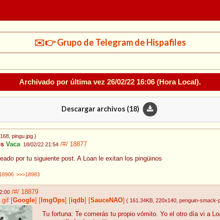
✉️👉 Grupo de Telegram de Hispafiles
Archivado por última vez
26/02/22 16:06
(Hora Local).
Descargar archivos (
18
)
x168
, pingu.jpg
)
os
Vaca
/#/
18877
18/02/22 21:54
eado por tu siguiente post. A Loan le exitan los pingüinos
18906
>>>18983
/#/
18879
2:00
gif
[
Google
]
[
ImgOps
]
[
iqdb
]
[
SauceNAO
]
( 161.34KB
, 220x140
, penguin-smack-p
Tu fortuna: Te comerás tu propio vómito. Yo el otro día vi a L