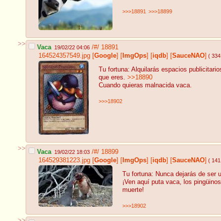
>>>18891
>>>18899
>>
Vaca
/#/
18891
19/02/22 04:06
164524357549.jpg
[
Google
]
[
ImgOps
]
[
iqdb
]
[
SauceNAO
]
( 334
Tu fortuna: Alquilarás espacios publicitari
que eres.
>>18890
Cuando quieras malnacida vaca.
>>>18902
>>
Vaca
/#/
18899
19/02/22 18:03
164529381223.jpg
[
Google
]
[
ImgOps
]
[
iqdb
]
[
SauceNAO
]
( 141
Tu fortuna: Nunca dejarás de ser u
¡Ven aquí puta vaca, los pingüino
muerte!
>>>18902
>>