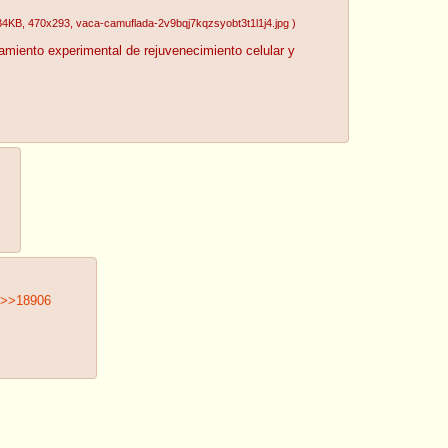
34KB
, 470x293
, vaca-camuflada-2v9bqj7kqzsyobt3t1l1j4.jpg
)
tamiento experimental de rejuvenecimiento celular y
>>18906