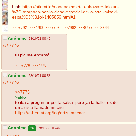
Link:
https://hitomi.la/manga/sensei-to-ubaware-tokkun-
%7C-atrapado-por-la-clase-especial-de-la-srta.-misaki-
espa%C3%B1ol-1405856.html#1
>>>7792
>>>7793
>>>7798
>>>7902
>>>8777
>>>8844
Anónimo
28/10/21 00:49
/#/
7775
tu pic me encantó...
>>>7776
>>>7779
Anónimo
28/10/21 00:58
/#/
7776
>>7775
>aldo
te iba a preguntar por la salsa, pero ya la hallé, es de
un artista llamado mncncr
https://e-hentai.org/tag/artist:mncncr
Anónimo
28/10/21 06:46
OP