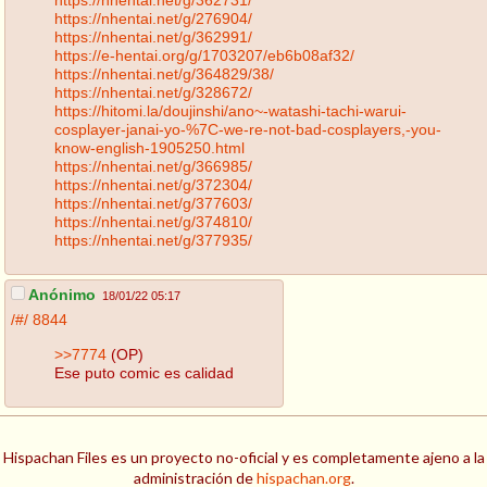
https://nhentai.net/g/276904/
https://nhentai.net/g/362991/
https://e-hentai.org/g/1703207/eb6b08af32/
https://nhentai.net/g/364829/38/
https://nhentai.net/g/328672/
https://hitomi.la/doujinshi/ano~-watashi-tachi-warui-
cosplayer-janai-yo-%7C-we-re-not-bad-cosplayers,-you-
know-english-1905250.html
https://nhentai.net/g/366985/
https://nhentai.net/g/372304/
https://nhentai.net/g/377603/
https://nhentai.net/g/374810/
https://nhentai.net/g/377935/
Anónimo
18/01/22 05:17
/#/
8844
>>7774
(OP)
Ese puto comic es calidad
Hispachan Files es un proyecto no-oficial y es completamente ajeno a la
administración de
hispachan.org
.