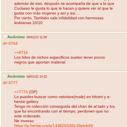
además de eso, después se acompaña de que a la que
Cuckean le gusta lo que le hacen y quiere ver al que le
gusta con más mujeres y así y así....
Por cierto, También vale infidelidad con hermosas
lesbianas 10/10
Anónimo
06/01/22 11:39
/#/
8764
>>8716
Los hilos de nichos especificos suelen tener pocos
negros que aportan material.
Anónimo
08/01/22 14:22
/#/
8777
>>7774
(OP)
Lo puedes buscar como netotare(male) en hitomi y e-
hentai gallery.
Tengo mi colección conseguida del chan de al lado y los
que fui encontrando con el tiempo, perdonen que no
este ordenado.
Ntr inverso
https://e-hentai.org/g/1448250/60c39eb4d3/