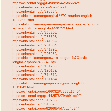
https://e-hentai.org/g/649888/6425fb5682/
https://hentainexus.com/view/3771
https://nhentai.net/g/298334/
https://hitomi.la/manga/saikai-%7C-reunion-english-
1525896.html
https://hitomi.la/manga/mama-ga-kawari-ni-%7C-mom-
s-the-substitute!-english-1480753.html
https://nhentai.net/g/268205/
https://nhentai.net/g/285698/
https://nhentai.net/g/241032/
https://nhentai.net/g/231384/
https://nhentai.net/g/241790/
https://nhentai.net/g/205280/
https://hitomi.la/manga/sweet-tongue-%7C-dulce-
lengua-español-877747.html
https://nhentai.net/g/191768/
https://nhentai.net/g/190139/
https://nhentai.net/g/314510/
https://nhentai.net/g/181184/
https://hitomi.la/manga/queens-game-english-
1511643.html
https://e-hentai.org/g/1660328/c353a16ff0/
https://e-hentai.org/g/1442578/79ab91ec0f/
https://nhentai.net/g/310739/
https://nhentai.net/g/316579/
https://e-hentai.org/g/828685/bf7ca84e24/