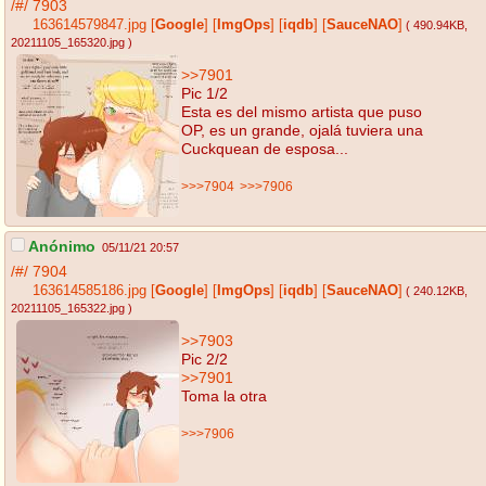
/#/
7903
163614579847.jpg
[
Google
]
[
ImgOps
]
[
iqdb
]
[
SauceNAO
]
( 490.94KB
,
20211105_165320.jpg
)
>>7901
Pic 1/2
Esta es del mismo artista que puso
OP, es un grande, ojalá tuviera una
Cuckquean de esposa...
>>>7904
>>>7906
Anónimo
05/11/21 20:57
/#/
7904
163614585186.jpg
[
Google
]
[
ImgOps
]
[
iqdb
]
[
SauceNAO
]
( 240.12KB
,
20211105_165322.jpg
)
>>7903
Pic 2/2
>>7901
Toma la otra
>>>7906