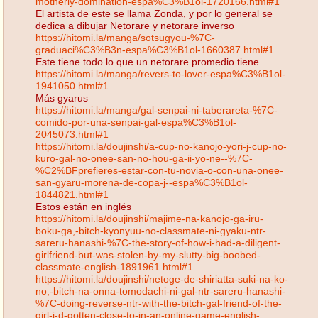
motherly-domination-espa%C3%B1ol-1720166.html#1
El artista de este se llama Zonda, y por lo general se
dedica a dibujar Netorare y netorare inverso
https://hitomi.la/manga/sotsugyou-%7C-
graduaci%C3%B3n-espa%C3%B1ol-1660387.html#1
Este tiene todo lo que un netorare promedio tiene
https://hitomi.la/manga/revers-to-lover-espa%C3%B1ol-
1941050.html#1
Más gyarus
https://hitomi.la/manga/gal-senpai-ni-taberareta-%7C-
comido-por-una-senpai-gal-espa%C3%B1ol-
2045073.html#1
https://hitomi.la/doujinshi/a-cup-no-kanojo-yori-j-cup-no-
kuro-gal-no-onee-san-no-hou-ga-ii-yo-ne--%7C-
%C2%BFprefieres-estar-con-tu-novia-o-con-una-onee-
san-gyaru-morena-de-copa-j--espa%C3%B1ol-
1844821.html#1
Estos están en inglés
https://hitomi.la/doujinshi/majime-na-kanojo-ga-iru-
boku-ga,-bitch-kyonyuu-no-classmate-ni-gyaku-ntr-
sareru-hanashi-%7C-the-story-of-how-i-had-a-diligent-
girlfriend-but-was-stolen-by-my-slutty-big-boobed-
classmate-english-1891961.html#1
https://hitomi.la/doujinshi/netoge-de-shiriatta-suki-na-ko-
no,-bitch-na-onna-tomodachi-ni-gal-ntr-sareru-hanashi-
%7C-doing-reverse-ntr-with-the-bitch-gal-friend-of-the-
girl-i-d-gotten-close-to-in-an-online-game-english-