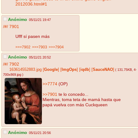
2012036.html#1
Anónimo
05/11/21 19:47
/#/
7901
Ufff sí pasen más
>>>7902
>>>7903
>>>7904
Anónimo
05/11/21 20:52
/#/
7902
163614552883.jpg
[
Google
]
[
ImgOps
]
[
iqdb
]
[
SauceNAO
]
( 131.75KB
, 4-
700x869.jpg
)
>>7774
(OP)
>>7901
te lo concedo...
Mientras, toma teta de mamá hasta que
papá vuelva con más Cuckqueen
Anónimo
05/11/21 20:56