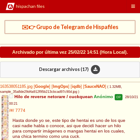
hispachan files
✉️👉 Grupo de Telegram de Hispafiles
Archivado por última vez
25/02/22 14:51
(Hora Local).
Descargar archivos (
17
)
163538051185.jpg
[
Google
]
[
ImgOps
]
[
iqdb
]
[
SauceNAO
]
( 1.32MB
,
sample_35a8de29d4a912f95b213cbcad97c90d.jpg
)
Hilo de reverse netorare / cuckquean
Anónimo
28/10/21
OP
00:21
/#/
7774
Hasta donde yo se, este tipo de hentai es uno de los que
casi nadie habla o conoce, asi que decidí hacer un hilo
para compartir imágenes o mangas hentai en los cuales,
una chica termino como una cuck.