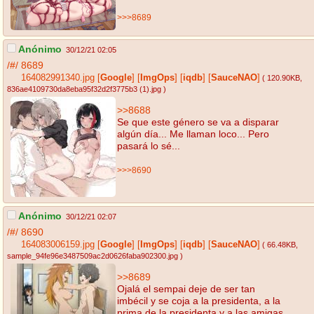
>>>8689
Anónimo
30/12/21 02:05
/#/
8689
164082991340.jpg
[
Google
]
[
ImgOps
]
[
iqdb
]
[
SauceNAO
]
( 120.90KB
,
836ae4109730da8eba95f32d2f3775b3 (1).jpg
)
>>8688
Se que este género se va a disparar
algún día... Me llaman loco... Pero
pasará lo sé...
>>>8690
Anónimo
30/12/21 02:07
/#/
8690
164083006159.jpg
[
Google
]
[
ImgOps
]
[
iqdb
]
[
SauceNAO
]
( 66.48KB
,
sample_94fe96e3487509ac2d0626faba902300.jpg
)
>>8689
Ojalá el sempai deje de ser tan
imbécil y se coja a la presidenta, a la
prima de la presidenta y a las amigas