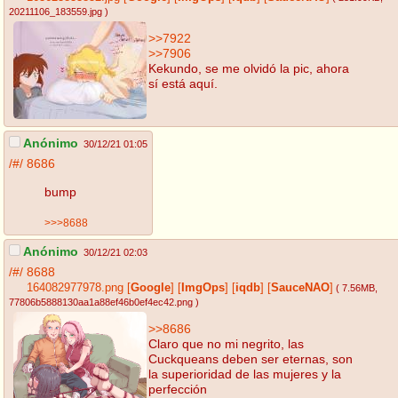
20211106_183559.jpg
)
>>7922
>>7906
Kekundo, se me olvidó la pic, ahora
sí está aquí.
Anónimo
30/12/21 01:05
/#/
8686
bump
>>>8688
Anónimo
30/12/21 02:03
/#/
8688
164082977978.png
[
Google
]
[
ImgOps
]
[
iqdb
]
[
SauceNAO
]
( 7.56MB
,
77806b5888130aa1a88ef46b0ef4ec42.png
)
>>8686
Claro que no mi negrito, las
Cuckqueans deben ser eternas, son
la superioridad de las mujeres y la
perfección