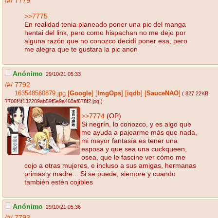
/#/
7779
>>7775
En realidad tenia planeado poner una pic del manga
hentai del link, pero como hispachan no me dejo por
alguna razón que no conozco decidí poner esa, pero
me alegra que te gustara la pic anon
Anónimo
29/10/21 05:33
/#/
7792
163548560879.jpg
[
Google
]
[
ImgOps
]
[
iqdb
]
[
SauceNAO
]
( 827.22KB
,
7706f4f132209ab59f5e9a460af678f2.jpg
)
>>7774
(OP)
Si negrín, lo conozco, y es algo que
me ayuda a pajearme más que nada,
mi mayor fantasía es tener una
esposa y que sea una cuckqueen,
osea, que le fascine ver cómo me
cojo a otras mujeres, e incluso a sus amigas, hermanas
primas y madre... Si se puede, siempre y cuando
también estén cojibles
Anónimo
29/10/21 05:36
/#/
7793