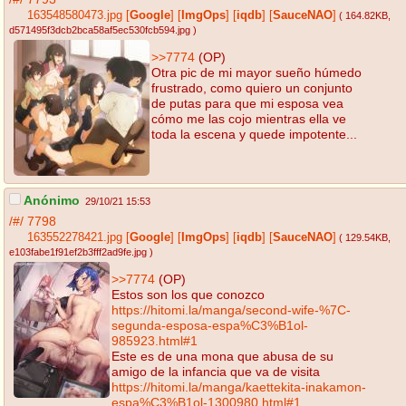
163548580473.jpg
[
Google
]
[
ImgOps
]
[
iqdb
]
[
SauceNAO
]
( 164.82KB
,
d571495f3dcb2bca58af5ec530fcb594.jpg
)
>>7774
(OP)
Otra pic de mi mayor sueño húmedo
frustrado, como quiero un conjunto
de putas para que mi esposa vea
cómo me las cojo mientras ella ve
toda la escena y quede impotente...
Anónimo
29/10/21 15:53
/#/
7798
163552278421.jpg
[
Google
]
[
ImgOps
]
[
iqdb
]
[
SauceNAO
]
( 129.54KB
,
e103fabe1f91ef2b3fff2ad9fe.jpg
)
>>7774
(OP)
Estos son los que conozco
https://hitomi.la/manga/second-wife-%7C-
segunda-esposa-espa%C3%B1ol-
985923.html#1
Este es de una mona que abusa de su
amigo de la infancia que va de visita
https://hitomi.la/manga/kaettekita-inakamon-
espa%C3%B1ol-1300980.html#1