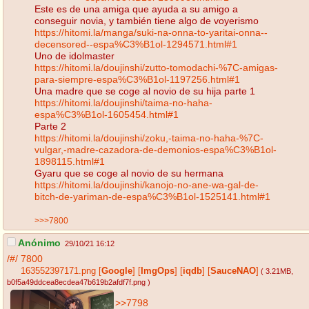
Este es de una amiga que ayuda a su amigo a
conseguir novia, y también tiene algo de voyerismo
https://hitomi.la/manga/suki-na-onna-to-yaritai-onna--
decensored--espa%C3%B1ol-1294571.html#1
Uno de idolmaster
https://hitomi.la/doujinshi/zutto-tomodachi-%7C-amigas-
para-siempre-espa%C3%B1ol-1197256.html#1
Una madre que se coge al novio de su hija parte 1
https://hitomi.la/doujinshi/taima-no-haha-
espa%C3%B1ol-1605454.html#1
Parte 2
https://hitomi.la/doujinshi/zoku,-taima-no-haha-%7C-
vulgar,-madre-cazadora-de-demonios-espa%C3%B1ol-
1898115.html#1
Gyaru que se coge al novio de su hermana
https://hitomi.la/doujinshi/kanojo-no-ane-wa-gal-de-
bitch-de-yariman-de-espa%C3%B1ol-1525141.html#1
>>>7800
Anónimo
29/10/21 16:12
/#/
7800
163552397171.png
[
Google
]
[
ImgOps
]
[
iqdb
]
[
SauceNAO
]
( 3.21MB
,
b0f5a49ddcea8ecdea47b619b2afdf7f.png
)
>>7798