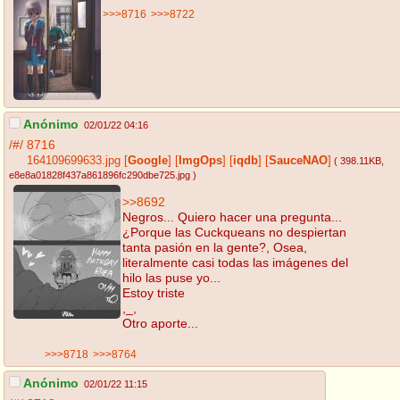
>>>8716
>>>8722
Anónimo
02/01/22 04:16
/#/
8716
164109699633.jpg
[
Google
]
[
ImgOps
]
[
iqdb
]
[
SauceNAO
]
( 398.11KB
,
e8e8a01828f437a861896fc290dbe725.jpg
)
>>8692
Negros... Quiero hacer una pregunta...
¿Porque las Cuckqueans no despiertan
tanta pasión en la gente?, Osea,
literalmente casi todas las imágenes del
hilo las puse yo...
Estoy triste
,_,
Otro aporte...
>>>8718
>>>8764
Anónimo
02/01/22 11:15