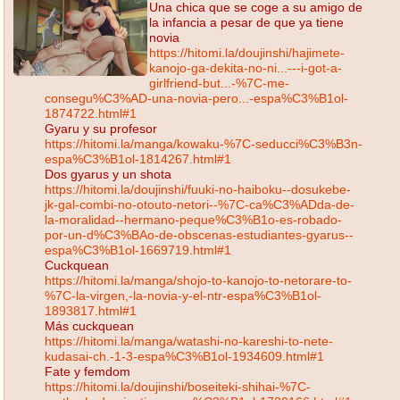
Una chica que se coge a su amigo de
la infancia a pesar de que ya tiene
novia
https://hitomi.la/doujinshi/hajimete-
kanojo-ga-dekita-no-ni...---i-got-a-
girlfriend-but...-%7C-me-
consegu%C3%AD-una-novia-pero...-espa%C3%B1ol-
1874722.html#1
Gyaru y su profesor
https://hitomi.la/manga/kowaku-%7C-seducci%C3%B3n-
espa%C3%B1ol-1814267.html#1
Dos gyarus y un shota
https://hitomi.la/doujinshi/fuuki-no-haiboku--dosukebe-
jk-gal-combi-no-otouto-netori--%7C-ca%C3%ADda-de-
la-moralidad--hermano-peque%C3%B1o-es-robado-
por-un-d%C3%BAo-de-obscenas-estudiantes-gyarus--
espa%C3%B1ol-1669719.html#1
Cuckquean
https://hitomi.la/manga/shojo-to-kanojo-to-netorare-to-
%7C-la-virgen,-la-novia-y-el-ntr-espa%C3%B1ol-
1893817.html#1
Más cuckquean
https://hitomi.la/manga/watashi-no-kareshi-to-nete-
kudasai-ch.-1-3-espa%C3%B1ol-1934609.html#1
Fate y femdom
https://hitomi.la/doujinshi/boseiteki-shihai-%7C-