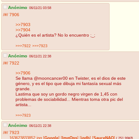
Anónimo
06/11/21 03:58
/#/
7906
>>7903
>>7904
¿Quién es el artista? No lo encuentro ;_;
>>>7922
>>>7923
Anónimo
06/11/21 22:38
/#/
7922
>>7906
Se llama @mooncancer00 en Twister, es el dios de este
género, y es el tipo que dibuja mi fantasía sexual más
grande.
Lastima que soy un gordo negro virgen de 1,45 con
problemas de sociabilidad... Mientras toma otra pic del
artista...
>>>7923
Anónimo
06/11/21 22:38
/#/
7923
163623833852.jpg
[
Google
]
[
ImgOps
]
[
iqdb
]
[
SauceNAO
]
( 251.99KB
,