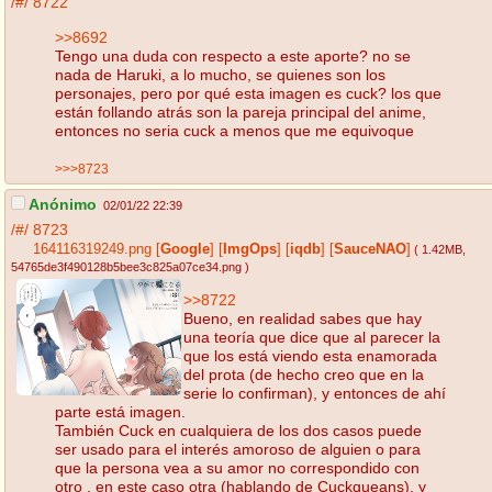
/#/
8722
>>8692
Tengo una duda con respecto a este aporte? no se
nada de Haruki, a lo mucho, se quienes son los
personajes, pero por qué esta imagen es cuck? los que
están follando atrás son la pareja principal del anime,
entonces no seria cuck a menos que me equivoque
>>>8723
Anónimo
02/01/22 22:39
/#/
8723
164116319249.png
[
Google
]
[
ImgOps
]
[
iqdb
]
[
SauceNAO
]
( 1.42MB
,
54765de3f490128b5bee3c825a07ce34.png
)
>>8722
Bueno, en realidad sabes que hay
una teoría que dice que al parecer la
que los está viendo esta enamorada
del prota (de hecho creo que en la
serie lo confirman), y entonces de ahí
parte está imagen.
También Cuck en cualquiera de los dos casos puede
ser usado para el interés amoroso de alguien o para
que la persona vea a su amor no correspondido con
otro , en este caso otra (hablando de Cuckqueans), y