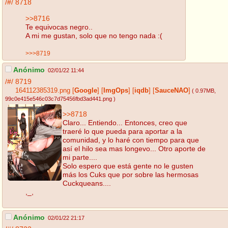
/#/
8718
>>8716
Te equivocas negro..
A mi me gustan, solo que no tengo nada :(
>>>8719
Anónimo
02/01/22 11:44
/#/
8719
164112385319.png
[
Google
]
[
ImgOps
]
[
iqdb
]
[
SauceNAO
]
( 0.97MB
,
99c0e415e546c03c7d75456fbd3ad441.png
)
>>8718
Claro... Entiendo... Entonces, creo que
traeré lo que pueda para aportar a la
comunidad, y lo haré con tiempo para que
así el hilo sea mas longevo... Otro aporte de
mi parte....
Solo espero que está gente no le gusten
más los Cuks que por sobre las hermosas
Cuckqueans....
,_,
Anónimo
02/01/22 21:17