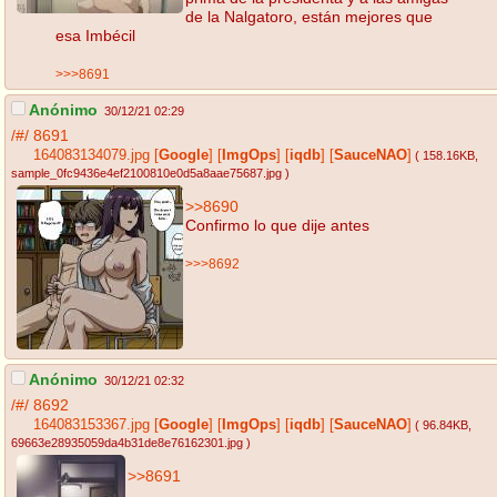
de la Nalgatoro, están mejores que
esa Imbécil
>>>8691
Anónimo
30/12/21 02:29
/#/
8691
164083134079.jpg
[
Google
]
[
ImgOps
]
[
iqdb
]
[
SauceNAO
]
( 158.16KB
,
sample_0fc9436e4ef2100810e0d5a8aae75687.jpg
)
>>8690
Confirmo lo que dije antes
>>>8692
Anónimo
30/12/21 02:32
/#/
8692
164083153367.jpg
[
Google
]
[
ImgOps
]
[
iqdb
]
[
SauceNAO
]
( 96.84KB
,
69663e28935059da4b31de8e76162301.jpg
)
>>8691