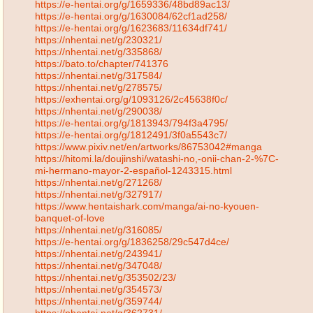
https://e-hentai.org/g/1659336/48bd89ac13/
https://e-hentai.org/g/1630084/62cf1ad258/
https://e-hentai.org/g/1623683/11634df741/
https://nhentai.net/g/230321/
https://nhentai.net/g/335868/
https://bato.to/chapter/741376
https://nhentai.net/g/317584/
https://nhentai.net/g/278575/
https://exhentai.org/g/1093126/2c45638f0c/
https://nhentai.net/g/290038/
https://e-hentai.org/g/1813943/794f3a4795/
https://e-hentai.org/g/1812491/3f0a5543c7/
https://www.pixiv.net/en/artworks/86753042#manga
https://hitomi.la/doujinshi/watashi-no,-onii-chan-2-%7C-
mi-hermano-mayor-2-español-1243315.html
https://nhentai.net/g/271268/
https://nhentai.net/g/327917/
https://www.hentaishark.com/manga/ai-no-kyouen-
banquet-of-love
https://nhentai.net/g/316085/
https://e-hentai.org/g/1836258/29c547d4ce/
https://nhentai.net/g/243941/
https://nhentai.net/g/347048/
https://nhentai.net/g/353502/23/
https://nhentai.net/g/354573/
https://nhentai.net/g/359744/
https://nhentai.net/g/362731/