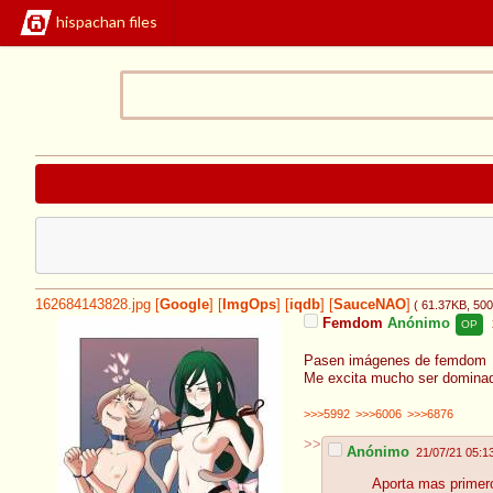
hispachan files
162684143828.jpg
[
Google
]
[
ImgOps
]
[
iqdb
]
[
SauceNAO
]
( 61.37KB
, 50
Femdom
Anónimo
OP
Pasen imágenes de femdom
Me excita mucho ser domina
>>>5992
>>>6006
>>>6876
>>
Anónimo
21/07/21 05:1
Aporta mas primer