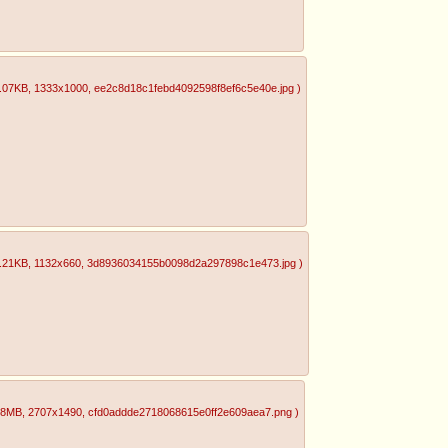
.07KB
, 1333x1000
, ee2c8d18c1febd4092598f8ef6c5e40e.jpg
)
.21KB
, 1132x660
, 3d8936034155b0098d2a297898c1e473.jpg
)
78MB
, 2707x1490
, cfd0addde2718068615e0ff2e609aea7.png
)