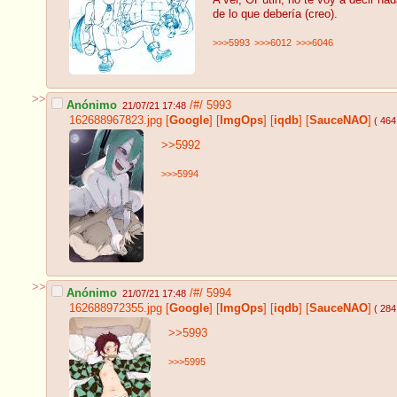
A ver, OPutin, no te voy a decir na
de lo que debería (creo).
>>>5993
>>>6012
>>>6046
>>
Anónimo
/#/
5993
21/07/21 17:48
162688967823.jpg
[
Google
]
[
ImgOps
]
[
iqdb
]
[
SauceNAO
]
( 464
>>5992
>>>5994
>>
Anónimo
/#/
5994
21/07/21 17:48
162688972355.jpg
[
Google
]
[
ImgOps
]
[
iqdb
]
[
SauceNAO
]
( 284
>>5993
>>>5995