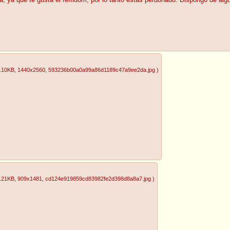
da, ya que te gusta el femdom, por lo tanto estás perdonado. Dispongo de alg
.10KB
, 1440x2560
, 593236b00a0a99a86d1189c47a9ee2da.jpg
)
.21KB
, 909x1481
, cd124e919859cd83982fe2d398d8a8a7.jpg
)