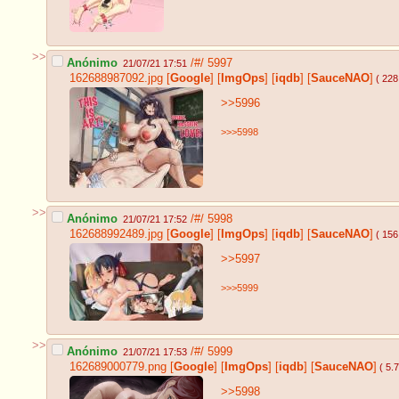
>>
Anónimo
/#/
5997
21/07/21 17:51
162688987092.jpg
[
Google
]
[
ImgOps
]
[
iqdb
]
[
SauceNAO
]
( 228
>>5996
>>>5998
>>
Anónimo
/#/
5998
21/07/21 17:52
162688992489.jpg
[
Google
]
[
ImgOps
]
[
iqdb
]
[
SauceNAO
]
( 156
>>5997
>>>5999
>>
Anónimo
/#/
5999
21/07/21 17:53
162689000779.png
[
Google
]
[
ImgOps
]
[
iqdb
]
[
SauceNAO
]
( 5.
>>5998