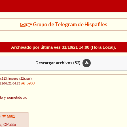
✉️👉 Grupo de Telegram de Hispafiles
Archivado por última vez
31/10/21 14:00
(Hora Local).
Descargar archivos (
52
)
0x613
, images (22).jpg
)
/#/
5980
21/07/21 04:23
do y sometido xd
/#/
5981
3
o, OPutito