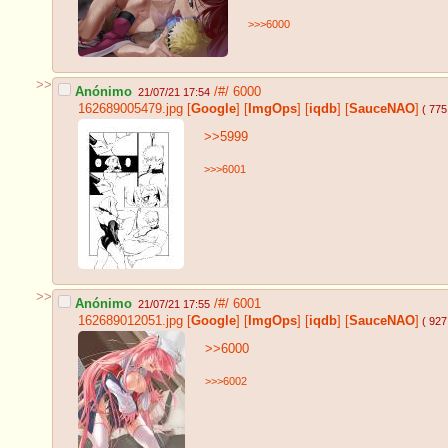
>>>6000
>>
Anónimo
/#/
6000
21/07/21 17:54
162689005479.jpg
[
Google
]
[
ImgOps
]
[
iqdb
]
[
SauceNAO
]
( 775
>>5999
>>>6001
>>
Anónimo
/#/
6001
21/07/21 17:55
162689012051.jpg
[
Google
]
[
ImgOps
]
[
iqdb
]
[
SauceNAO
]
( 927
>>6000
>>>6002