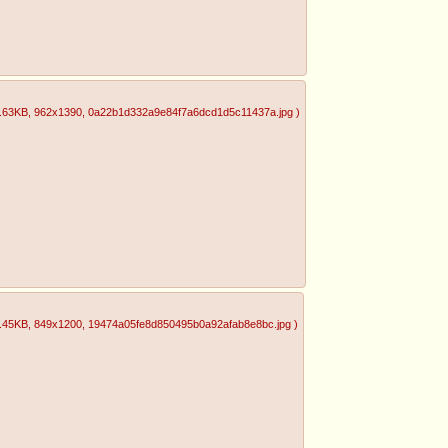
.63KB
, 962x1390
, 0a22b1d332a9e84f7a6dcd1d5c11437a.jpg
)
.45KB
, 849x1200
, 19474a05fe8d850495b0a92afab8e8bc.jpg
)