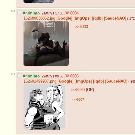
>>
Anónimo
/#/
6004
21/07/21 17:58
162689030862.jpg
[
Google
]
[
ImgOps
]
[
iqdb
]
[
SauceNAO
]
( 172
>>6003
>>
Anónimo
/#/
6006
22/07/21 00:50
162691499987.png
[
Google
]
[
ImgOps
]
[
iqdb
]
[
SauceNAO
]
( 28
>>5980
(OP)
>>>6007