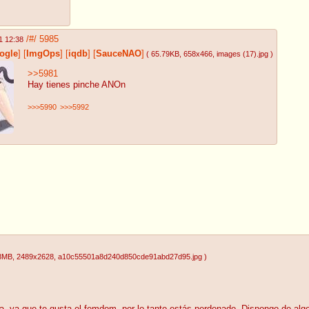
/#/
5985
1 12:38
ogle
]
[
ImgOps
]
[
iqdb
]
[
SauceNAO
]
( 65.79KB
, 658x466
, images (17).jpg
)
>>5981
Hay tienes pinche ANOn
>>>5990
>>>5992
08MB
, 2489x2628
, a10c55501a8d240d850cde91abd27d95.jpg
)