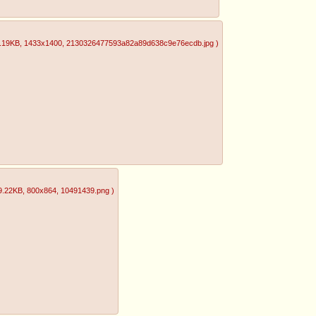
.19KB
, 1433x1400
, 2130326477593a82a89d638c9e76ecdb.jpg
)
9.22KB
, 800x864
, 10491439.png
)