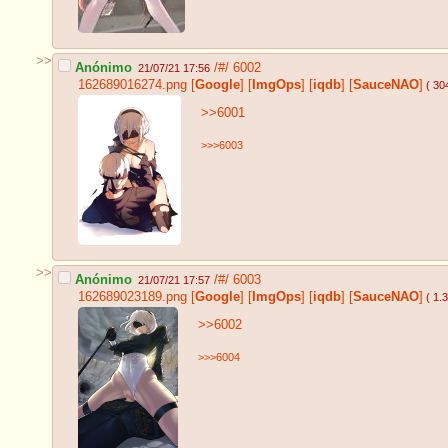
>>
Anónimo
/#/
6002
21/07/21 17:56
162689016274.png
[
Google
]
[
ImgOps
]
[
iqdb
]
[
SauceNAO
]
( 30
>>6001
>>>6003
>>
Anónimo
/#/
6003
21/07/21 17:57
162689023189.png
[
Google
]
[
ImgOps
]
[
iqdb
]
[
SauceNAO
]
( 1.
>>6002
>>>6004