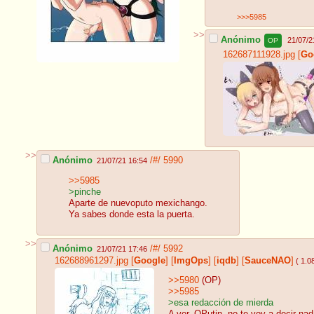
>>>5985
>>
Anónimo
21/07/2
OP
162687111928.jpg
[
Go
>>
Anónimo
/#/
5990
21/07/21 16:54
>>5985
>pinche
Aparte de nuevoputo mexichango.
Ya sabes donde esta la puerta.
>>
Anónimo
/#/
5992
21/07/21 17:46
162688961297.jpg
[
Google
]
[
ImgOps
]
[
iqdb
]
[
SauceNAO
]
( 1.
>>5980
(OP)
>>5985
>esa redacción de mierda