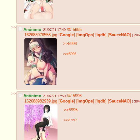
>>
Anónimo
/#/
5995
21/07/21 17:49
162688976558.jpg
[
Google
]
[
ImgOps
]
[
iqdb
]
[
SauceNAO
]
( 206
>>5994
>>>5996
>>
Anónimo
/#/
5996
21/07/21 17:50
162688982939.jpg
[
Google
]
[
ImgOps
]
[
iqdb
]
[
SauceNAO
]
( 304
>>5995
>>>5997