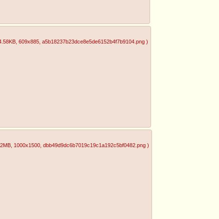
4.58KB
, 609x885
, a5b18237b23dce8e5de6152b4f7b9104.png
)
32MB
, 1000x1500
, dbb49d9dc6b7019c19c1a192c5bf0482.png
)