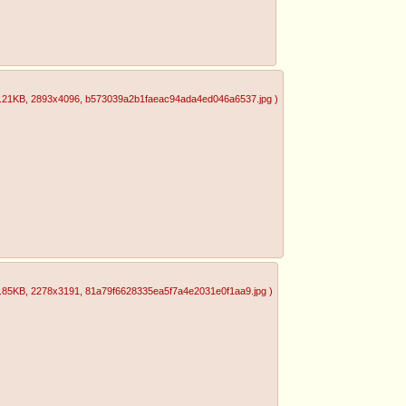
.21KB
, 2893x4096
, b573039a2b1faeac94ada4ed046a6537.jpg
)
.85KB
, 2278x3191
, 81a79f6628335ea5f7a4e2031e0f1aa9.jpg
)