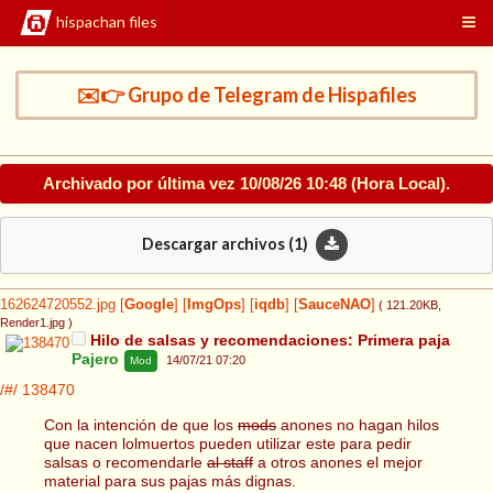
hispachan files
✉️👉 Grupo de Telegram de Hispafiles
Archivado por última vez
10/08/26 10:48
(Hora Local).
Descargar archivos (
1
)
162624720552.jpg
[
Google
]
[
ImgOps
]
[
iqdb
]
[
SauceNAO
]
( 121.20KB
,
Render1.jpg
)
Hilo de salsas y recomendaciones: Primera paja
Pajero
14/07/21 07:20
Mod
/#/
138470
Con la intención de que los
mods
anones no hagan hilos
que nacen lolmuertos pueden utilizar este para pedir
salsas o recomendarle
al staff
a otros anones el mejor
material para sus pajas más dignas.