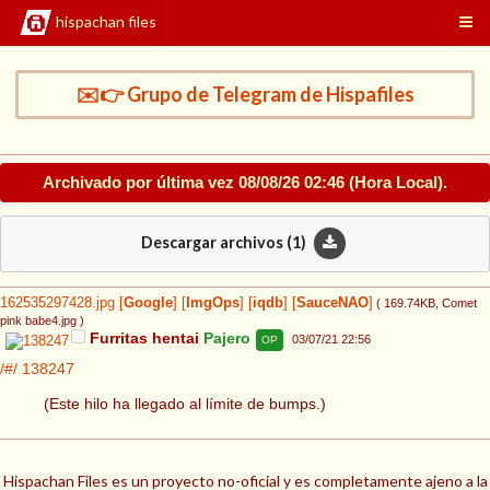
hispachan files
✉️👉 Grupo de Telegram de Hispafiles
Archivado por última vez
08/08/26 02:46
(Hora Local).
Descargar archivos (
1
)
162535297428.jpg
[
Google
]
[
ImgOps
]
[
iqdb
]
[
SauceNAO
]
( 169.74KB
, Comet
pink babe4.jpg
)
Furritas hentai
Pajero
03/07/21 22:56
OP
/#/
138247
(Este hilo ha llegado al límite de bumps.)
Hispachan Files es un proyecto no-oficial y es completamente ajeno a la