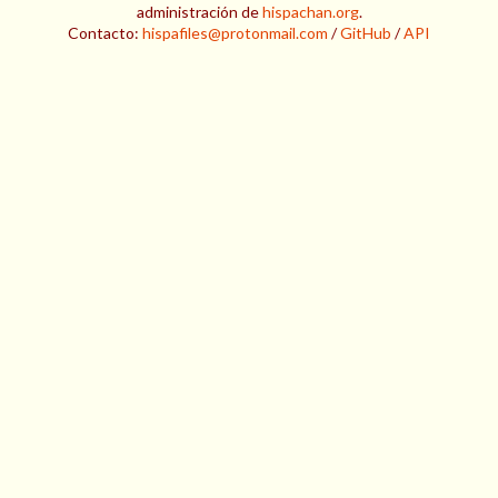
administración de
hispachan.org
.
Contacto:
hispafiles@protonmail.com
/
GitHub
/
API