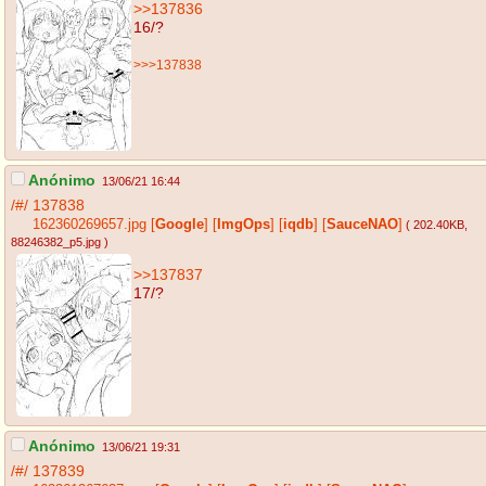
>>137836
16/?
>>>137838
Anónimo
13/06/21 16:44
/#/
137838
162360269657.jpg
[
Google
]
[
ImgOps
]
[
iqdb
]
[
SauceNAO
]
( 202.40KB
,
88246382_p5.jpg
)
>>137837
17/?
Anónimo
13/06/21 19:31
/#/
137839