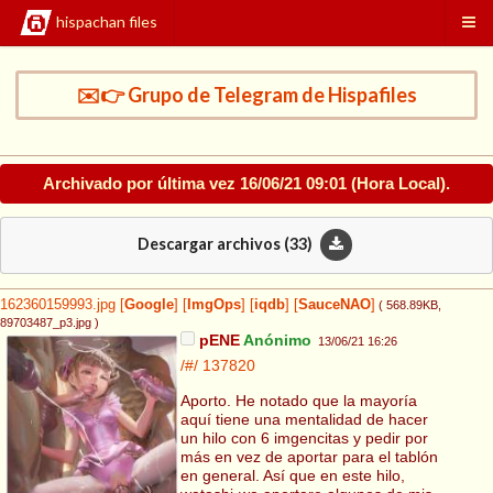
hispachan files
✉️👉 Grupo de Telegram de Hispafiles
Archivado por última vez
16/06/21 09:01
(Hora Local).
Descargar archivos (
33
)
162360159993.jpg
[
Google
]
[
ImgOps
]
[
iqdb
]
[
SauceNAO
]
( 568.89KB
,
89703487_p3.jpg
)
pENE
Anónimo
13/06/21 16:26
/#/
137820
Aporto. He notado que la mayoría
aquí tiene una mentalidad de hacer
un hilo con 6 imgencitas y pedir por
más en vez de aportar para el tablón
en general. Así que en este hilo,