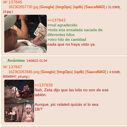
/#/
137846
162362657730.jpg
[
Google
]
[
ImgOps
]
[
iqdb
]
[
SauceNAO
]
( 31.03KB
,
19.jpg
)
>>137843
>mal agradecido
>toda esa ensalada sacada de
diferentes hilos
>otro hilo de cantidad
nada que no haya visto ya.
Anónimo
14/06/21 01:04
/#/
137847
162363267846.png
[
Google
]
[
ImgOps
]
[
iqdb
]
[
SauceNAO
]
( 4.91MB
,
89568947_p4.png
)
>>137839
Nah, Zeta dijo que las lolis no son de ese
tablón.
Aunque, pic related quizás sí lo sea.
18/?