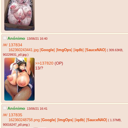
Anónimo
13/06/21 16:40
/#/
137834
162360243441.jpg
[
Google
]
[
ImgOps
]
[
iqdb
]
[
SauceNAO
]
( 309.63KB
,
90229931_p0.jpg
)
>>137820
(OP)
13/?
Anónimo
13/06/21 16:41
/#/
137835
162360248758.png
[
Google
]
[
ImgOps
]
[
iqdb
]
[
SauceNAO
]
( 1.37MB
,
90016247_p0.png
)