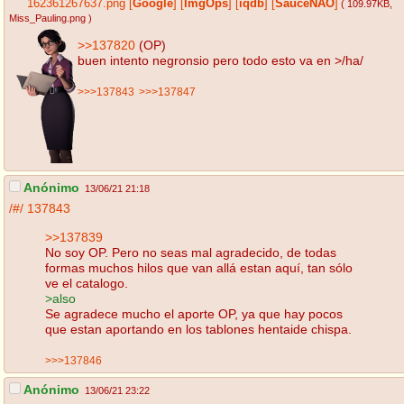
162361267637.png
[
Google
]
[
ImgOps
]
[
iqdb
]
[
SauceNAO
]
( 109.97KB
,
Miss_Pauling.png
)
>>137820
(OP)
buen intento negronsio pero todo esto va en >/ha/
>>>137843
>>>137847
Anónimo
13/06/21 21:18
/#/
137843
>>137839
No soy OP. Pero no seas mal agradecido, de todas
formas muchos hilos que van allá estan aquí, tan sólo
ve el catalogo.
>also
Se agradece mucho el aporte OP, ya que hay pocos
que estan aportando en los tablones hentaide chispa.
>>>137846
Anónimo
13/06/21 23:22