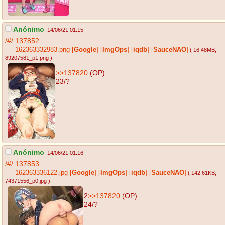
Anónimo
14/06/21 01:15
/#/
137852
162363332983.png
[
Google
]
[
ImgOps
]
[
iqdb
]
[
SauceNAO
]
( 16.48MB
,
89207581_p1.png
)
>>137820
(OP)
23/?
Anónimo
14/06/21 01:16
/#/
137853
162363336122.jpg
[
Google
]
[
ImgOps
]
[
iqdb
]
[
SauceNAO
]
( 142.61KB
,
74371556_p0.jpg
)
2
>>137820
(OP)
24/?