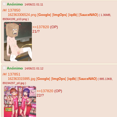
Anónimo
14/06/21 01:11
/#/
137850
162363306524.png
[
Google
]
[
ImgOps
]
[
iqdb
]
[
SauceNAO
]
( 1.36MB
,
89364199_p10.png
)
>>137820
(OP)
21/?
Anónimo
14/06/21 01:12
/#/
137851
162363315995.jpg
[
Google
]
[
ImgOps
]
[
iqdb
]
[
SauceNAO
]
( 885.13KB
,
89194297_p0.jpg
)
>>137820
(OP)
22/?