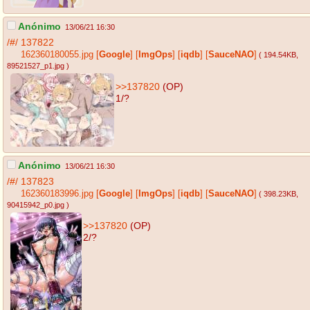
Anónimo
13/06/21 16:30
/#/
137822
162360180055.jpg
[
Google
]
[
ImgOps
]
[
iqdb
]
[
SauceNAO
]
( 194.54KB
,
89521527_p1.jpg
)
>>137820
(OP)
1/?
Anónimo
13/06/21 16:30
/#/
137823
162360183996.jpg
[
Google
]
[
ImgOps
]
[
iqdb
]
[
SauceNAO
]
( 398.23KB
,
90415942_p0.jpg
)
>>137820
(OP)
2/?