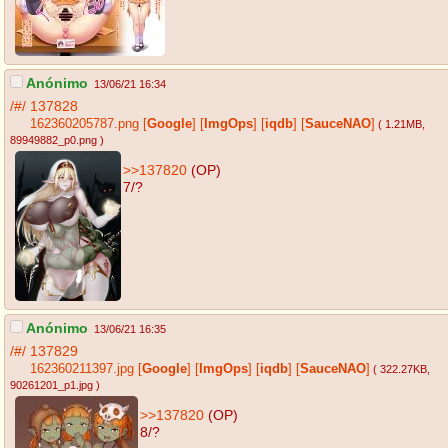
Anónimo
13/06/21 16:34
/#/
137828
162360205787.png
[
Google
]
[
ImgOps
]
[
iqdb
]
[
SauceNAO
]
( 1.21MB
,
89949882_p0.png
)
>>137820
(OP)
7/?
Anónimo
13/06/21 16:35
/#/
137829
162360211397.jpg
[
Google
]
[
ImgOps
]
[
iqdb
]
[
SauceNAO
]
( 322.27KB
,
90261201_p1.jpg
)
>>137820
(OP)
8/?