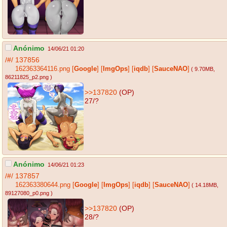
Anónimo
14/06/21 01:20
/#/
137856
162363364116.png
[
Google
]
[
ImgOps
]
[
iqdb
]
[
SauceNAO
]
( 9.70MB
,
86211825_p2.png
)
>>137820
(OP)
27/?
Anónimo
14/06/21 01:23
/#/
137857
162363380644.png
[
Google
]
[
ImgOps
]
[
iqdb
]
[
SauceNAO
]
( 14.18MB
,
89127080_p0.png
)
>>137820
(OP)
28/?