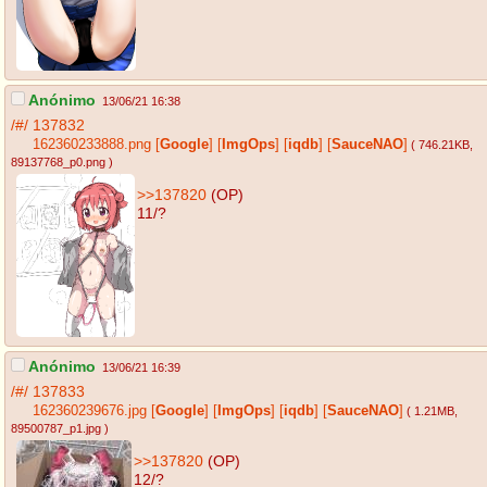
Anónimo
13/06/21 16:38
/#/
137832
162360233888.png
[
Google
]
[
ImgOps
]
[
iqdb
]
[
SauceNAO
]
( 746.21KB
,
89137768_p0.png
)
>>137820
(OP)
11/?
Anónimo
13/06/21 16:39
/#/
137833
162360239676.jpg
[
Google
]
[
ImgOps
]
[
iqdb
]
[
SauceNAO
]
( 1.21MB
,
89500787_p1.jpg
)
>>137820
(OP)
12/?