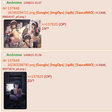
Anónimo
14/06/21 01:07
/#/
137848
162363284721.png
[
Google
]
[
ImgOps
]
[
iqdb
]
[
SauceNAO
]
( 8.23MB
,
89604197_p0.png
)
>>137820
(OP)
19/?
Anónimo
14/06/21 01:09
/#/
137849
162363298740.png
[
Google
]
[
ImgOps
]
[
iqdb
]
[
SauceNAO
]
( 6.65MB
,
85973674_p0.png
)
>>137820
(OP)
20/?