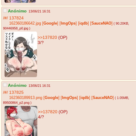
Anónimo
13/06/21 16:31
/#/
137824
162360186642.jpg
[
Google
]
[
ImgOps
]
[
iqdb
]
[
SauceNAO
]
( 90.20KB
,
90446958_p0.jpg
)
>>137820
(OP)
3/?
Anónimo
13/06/21 16:31
/#/
137825
162360189913.png
[
Google
]
[
ImgOps
]
[
iqdb
]
[
SauceNAO
]
( 1.05MB
,
89500864_p2.png
)
>>137820
(OP)
4/?