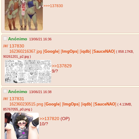
>>>137830
Anónimo
13/06/21 16:36
/#/
137830
162360216367.jpg
[
Google
]
[
ImgOps
]
[
iqdb
]
[
SauceNAO
]
( 858.17KB
,
90261201_p2.jpg
)
>>137829
9/?
Anónimo
13/06/21 16:38
/#/
137831
162360230515.png
[
Google
]
[
ImgOps
]
[
iqdb
]
[
SauceNAO
]
( 4.13MB
,
85767055_p0.png
)
>>137820
(OP)
10/?