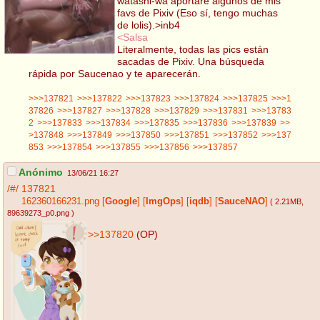
watashi-wa aportare algunos de mis
favs de Pixiv (Eso sí, tengo muchas
de lolis).>inb4
<Salsa
Literalmente, todas las pics están
sacadas de Pixiv. Una búsqueda
rápida por Saucenao y te aparecerán.
>>>137821
>>>137822
>>>137823
>>>137824
>>>137825
>>>1
37826
>>>137827
>>>137828
>>>137829
>>>137831
>>>13783
2
>>>137833
>>>137834
>>>137835
>>>137836
>>>137839
>>
>137848
>>>137849
>>>137850
>>>137851
>>>137852
>>>137
853
>>>137854
>>>137855
>>>137856
>>>137857
Anónimo
13/06/21 16:27
/#/
137821
162360166231.png
[
Google
]
[
ImgOps
]
[
iqdb
]
[
SauceNAO
]
( 2.21MB
,
89639273_p0.png
)
>>137820
(OP)