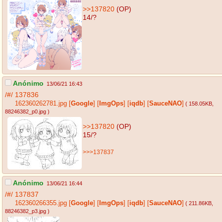
>>137820
(OP)
14/?
Anónimo
13/06/21 16:43
/#/
137836
162360262781.jpg
[
Google
]
[
ImgOps
]
[
iqdb
]
[
SauceNAO
]
( 158.05KB
,
88246382_p0.jpg
)
>>137820
(OP)
15/?
>>>137837
Anónimo
13/06/21 16:44
/#/
137837
162360266355.jpg
[
Google
]
[
ImgOps
]
[
iqdb
]
[
SauceNAO
]
( 211.86KB
,
88246382_p3.jpg
)