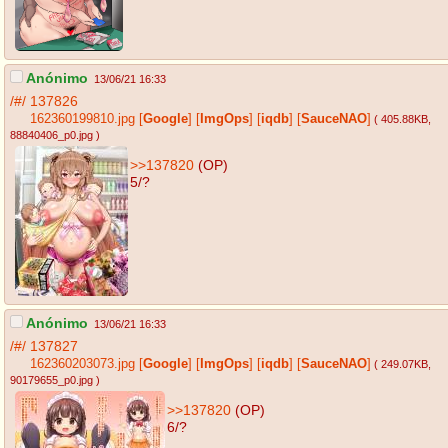
Anónimo
13/06/21 16:33
/#/
137826
162360199810.jpg
[
Google
]
[
ImgOps
]
[
iqdb
]
[
SauceNAO
]
( 405.88KB
,
88840406_p0.jpg
)
>>137820
(OP)
5/?
Anónimo
13/06/21 16:33
/#/
137827
162360203073.jpg
[
Google
]
[
ImgOps
]
[
iqdb
]
[
SauceNAO
]
( 249.07KB
,
90179655_p0.jpg
)
>>137820
(OP)
6/?