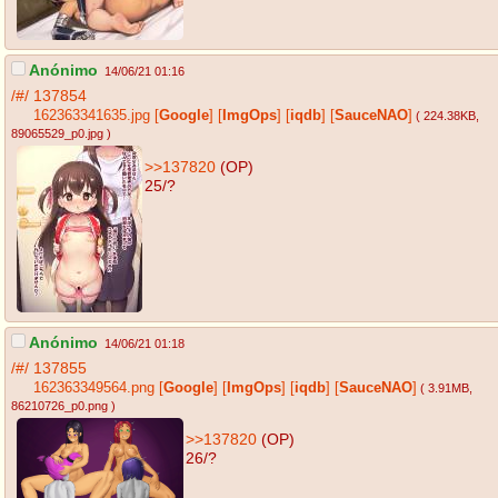
Anónimo
14/06/21 01:16
/#/
137854
162363341635.jpg
[
Google
]
[
ImgOps
]
[
iqdb
]
[
SauceNAO
]
( 224.38KB
,
89065529_p0.jpg
)
>>137820
(OP)
25/?
Anónimo
14/06/21 01:18
/#/
137855
162363349564.png
[
Google
]
[
ImgOps
]
[
iqdb
]
[
SauceNAO
]
( 3.91MB
,
86210726_p0.png
)
>>137820
(OP)
26/?