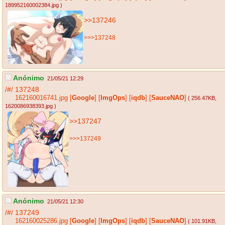
189952160002384.jpg
)
>>137246
>>>137248
Anónimo
21/05/21 12:29
/#/
137248
162160016741.jpg
[
Google
]
[
ImgOps
]
[
iqdb
]
[
SauceNAO
]
( 256.47KB
,
1620086938393.jpg
)
>>137247
>>>137249
Anónimo
21/05/21 12:30
/#/
137249
162160025286.jpg
[
Google
]
[
ImgOps
]
[
iqdb
]
[
SauceNAO
]
( 101.91KB
,