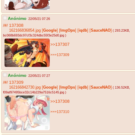
Anónimo
22/05/21 07:26
/#/
137308
162166836854.jpg
[
Google
]
[
ImgOps
]
[
iqdb
]
[
SauceNAO
]
( 293.23KB
,
bc068b693dc97cf3c324dbc55f3e25d0.jpg
)
>>137307
>>>137309
Anónimo
22/05/21 07:27
/#/
137309
162166842730.jpg
[
Google
]
[
ImgOps
]
[
iqdb
]
[
SauceNAO
]
( 136.52KB
,
f09af97495bce32c14b229a7516c5145.jpg
)
>>137308
>>>137310