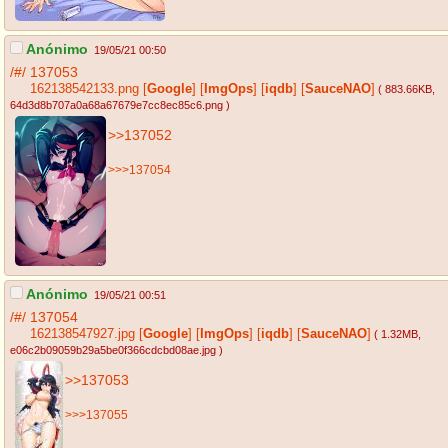
Anónimo
19/05/21 00:50
/#/
137053
162138542133.png
[
Google
]
[
ImgOps
]
[
iqdb
]
[
SauceNAO
]
( 883.66KB
,
64d3d8b707a0a68a67679e7cc8ec85c6.png
)
>>137052
>>>137054
Anónimo
19/05/21 00:51
/#/
137054
162138547927.jpg
[
Google
]
[
ImgOps
]
[
iqdb
]
[
SauceNAO
]
( 1.32MB
,
e06c2b09059b29a5be0f366cdcbd08ae.jpg
)
>>137053
>>>137055