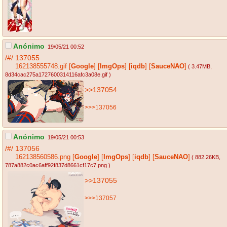
Anónimo
19/05/21 00:52
/#/
137055
162138555748.gif
[
Google
]
[
ImgOps
]
[
iqdb
]
[
SauceNAO
]
( 3.47MB
,
8d34cac275a1727600314116afc3a08e.gif
)
>>137054
>>>137056
Anónimo
19/05/21 00:53
/#/
137056
162138560586.png
[
Google
]
[
ImgOps
]
[
iqdb
]
[
SauceNAO
]
( 882.26KB
,
787a882c0ac6aff92f837d8661cf17c7.png
)
>>137055
>>>137057