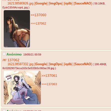
162138590926.jpg
[
Google
]
[
ImgOps
]
[
iqdb
]
[
SauceNAO
]
( 59.18KB
,
EyisCiSVIAcvqnL.jpg
)
>>137060
>>>137062
Anónimo
19/05/21 00:59
/#/
137062
162138597332.jpg
[
Google
]
[
ImgOps
]
[
iqdb
]
[
SauceNAO
]
( 198.48KB
,
8c02829073eca163c5e533b5c060ac39.jpg
)
>>137061
>>>137063