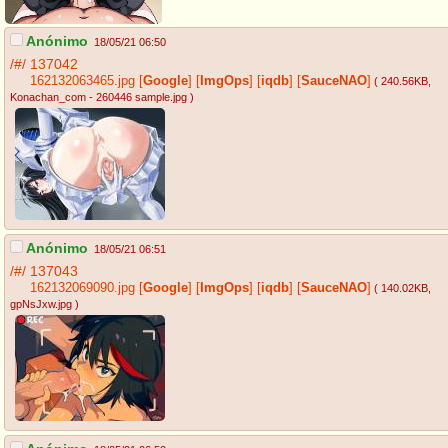
Anónimo
18/05/21 06:50
/#/
137042
162132063465.jpg
[
Google
]
[
ImgOps
]
[
iqdb
]
[
SauceNAO
]
( 240.56KB
,
Konachan_com - 260446 sample.jpg
)
Anónimo
18/05/21 06:51
/#/
137043
162132069090.jpg
[
Google
]
[
ImgOps
]
[
iqdb
]
[
SauceNAO
]
( 140.02KB
,
gpNsJxw.jpg
)