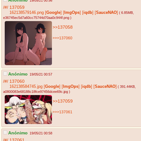
19/05/21 00:56
/#/
137059
162138579146.png
[
Google
]
[
ImgOps
]
[
iqdb
]
[
SauceNAO
]
( 6.85MB
,
e36745ec5d7a60cc75744d70aa0c944f.png
)
>>137058
>>>137060
Anónimo
19/05/21 00:57
/#/
137060
162138584745.jpg
[
Google
]
[
ImgOps
]
[
iqdb
]
[
SauceNAO
]
( 391.44KB
,
a0800083e68188c18fce97456dcee69c.jpg
)
>>137059
>>>137061
Anónimo
19/05/21 00:58
/#/
137061