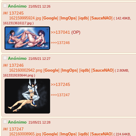
Anónimo
21/05/21 12:26
/#/
137245
162159995924.jpg
[
Google
]
[
ImgOps
]
[
iqdb
]
[
SauceNAO
]
( 142.49KB
,
1612313616117.jpg
)
>>137041
(OP)
>>>137246
Anónimo
21/05/21 12:27
/#/
137246
162160002942.png
[
Google
]
[
ImgOps
]
[
iqdb
]
[
SauceNAO
]
( 2.80MB
,
1613319193644.png
)
>>137245
>>>137247
Anónimo
21/05/21 12:28
/#/
137247
162160008965.jpg
[
Google
]
[
ImgOps
]
[
iqdb
]
[
SauceNAO
]
( 224.64KB
,