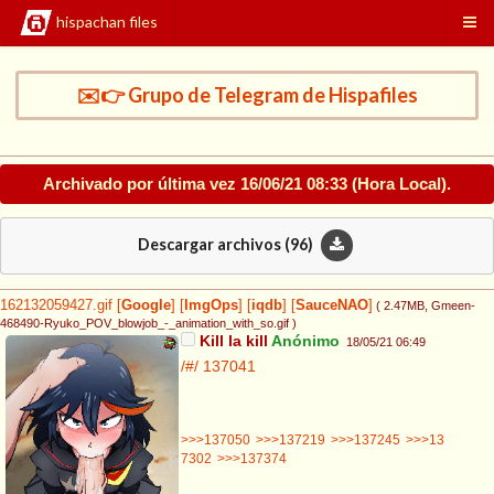
hispachan files
✉️👉 Grupo de Telegram de Hispafiles
Archivado por última vez
16/06/21 08:33
(Hora Local).
Descargar archivos (
96
)
162132059427.gif
[
Google
]
[
ImgOps
]
[
iqdb
]
[
SauceNAO
]
( 2.47MB
, Gmeen-
468490-Ryuko_POV_blowjob_-_animation_with_so.gif
)
Kill la kill
Anónimo
18/05/21 06:49
/#/
137041
>>>137050
>>>137219
>>>137245
>>>13
7302
>>>137374