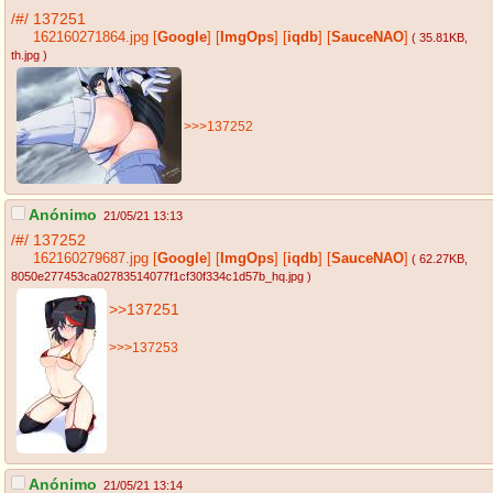
/#/
137251
162160271864.jpg
[
Google
]
[
ImgOps
]
[
iqdb
]
[
SauceNAO
]
( 35.81KB
,
th.jpg
)
>>>137252
Anónimo
21/05/21 13:13
/#/
137252
162160279687.jpg
[
Google
]
[
ImgOps
]
[
iqdb
]
[
SauceNAO
]
( 62.27KB
,
8050e277453ca02783514077f1cf30f334c1d57b_hq.jpg
)
>>137251
>>>137253
Anónimo
21/05/21 13:14