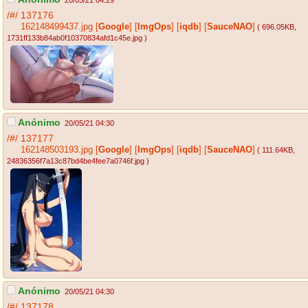
/#/
137176
162148499437.jpg
[
Google
]
[
ImgOps
]
[
iqdb
]
[
SauceNAO
]
( 696.05KB
,
1731ff133b84ab0f10370834afd1c45e.jpg
)
Anónimo
20/05/21 04:30
/#/
137177
162148503193.jpg
[
Google
]
[
ImgOps
]
[
iqdb
]
[
SauceNAO
]
( 111.64KB
,
24836356f7a13c87bd4be4fee7a0746f.jpg
)
Anónimo
20/05/21 04:30
/#/
137178