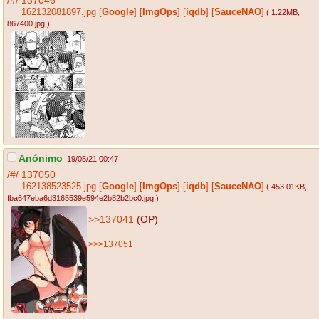
162132081897.jpg
[
Google
]
[
ImgOps
]
[
iqdb
]
[
SauceNAO
]
( 1.22MB
,
867400.jpg
)
Anónimo
19/05/21 00:47
/#/
137050
162138523525.jpg
[
Google
]
[
ImgOps
]
[
iqdb
]
[
SauceNAO
]
( 453.01KB
,
fba647eba6d3165539e594e2b82b2bc0.jpg
)
>>137041
(OP)
>>>137051