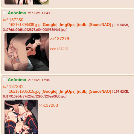
Anónimo
21/05/21 17:43
/#/
137280
162161898439.jpg
[
Google
]
[
ImgOps
]
[
iqdb
]
[
SauceNAO
]
( 104.50KB
,
3a27ddb29d8a092876a60400093394b1.jpg
)
>>137279
>>>137281
Anónimo
21/05/21 17:44
/#/
137281
162161906315.jpg
[
Google
]
[
ImgOps
]
[
iqdb
]
[
SauceNAO
]
( 197.62KB
,
8d17916264c77d25ab3296d326ae08d5.jpg
)
>>137280