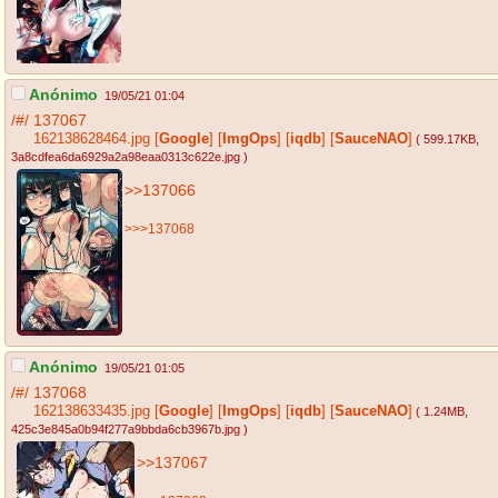
Anónimo
19/05/21 01:04
/#/
137067
162138628464.jpg
[
Google
]
[
ImgOps
]
[
iqdb
]
[
SauceNAO
]
( 599.17KB
,
3a8cdfea6da6929a2a98eaa0313c622e.jpg
)
>>137066
>>>137068
Anónimo
19/05/21 01:05
/#/
137068
162138633435.jpg
[
Google
]
[
ImgOps
]
[
iqdb
]
[
SauceNAO
]
( 1.24MB
,
425c3e845a0b94f277a9bbda6cb3967b.jpg
)
>>137067