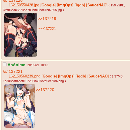
/#/
137220
162150550428.jpg
[
Google
]
[
ImgOps
]
[
iqdb
]
[
SauceNAO
]
( 159.72KB
,
3fdf83adc3324aa7d0abe9dec1bb7605.jpg
)
>>137219
>>>137221
Anónimo
20/05/21 10:13
/#/
137221
162150560239.png
[
Google
]
[
ImgOps
]
[
iqdb
]
[
SauceNAO
]
( 1.37MB
,
1d3d8da84de81522938497e2b9ecf786.png
)
>>137220