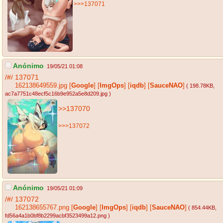
>>>137071
Anónimo
19/05/21 01:08
/#/
137071
162138649559.jpg
[
Google
]
[
ImgOps
]
[
iqdb
]
[
SauceNAO
]
( 198.78KB
,
ac7a7751c48ecf5c16b9e952a5e8d209.jpg
)
>>137070
>>>137072
Anónimo
19/05/21 01:09
/#/
137072
162138655767.png
[
Google
]
[
ImgOps
]
[
iqdb
]
[
SauceNAO
]
( 854.44KB
,
fd56a4a1b0bf8b2299acbf3523499a12.png
)