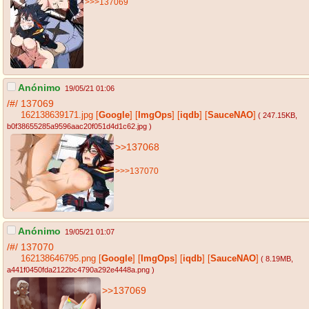
>>>137069
Anónimo
19/05/21 01:06
/#/
137069
162138639171.jpg
[
Google
]
[
ImgOps
]
[
iqdb
]
[
SauceNAO
]
( 247.15KB
,
b0f38655285a9596aac20f051d4d1c62.jpg
)
>>137068
>>>137070
Anónimo
19/05/21 01:07
/#/
137070
162138646795.png
[
Google
]
[
ImgOps
]
[
iqdb
]
[
SauceNAO
]
( 8.19MB
,
a441f0450fda2122bc4790a292e4448a.png
)
>>137069