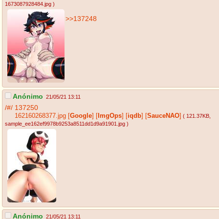
1673087928484.jpg
)
>>137248
Anónimo
21/05/21 13:11
/#/
137250
162160268377.jpg
[
Google
]
[
ImgOps
]
[
iqdb
]
[
SauceNAO
]
( 121.37KB
,
sample_ee162ef9978b9253a8511dd1d9a91901.jpg
)
Anónimo
21/05/21 13:11