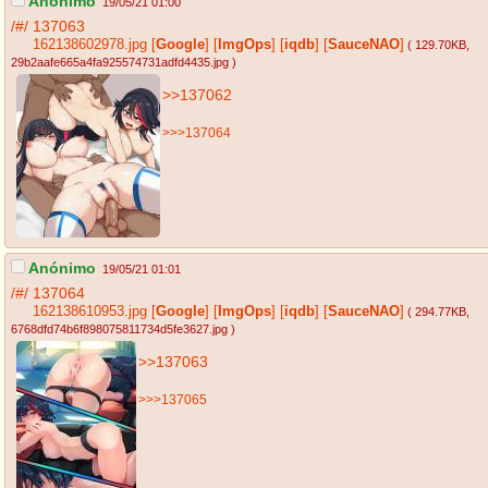
Anónimo
19/05/21 01:00
/#/
137063
162138602978.jpg
[
Google
]
[
ImgOps
]
[
iqdb
]
[
SauceNAO
]
( 129.70KB
,
29b2aafe665a4fa925574731adfd4435.jpg
)
>>137062
>>>137064
Anónimo
19/05/21 01:01
/#/
137064
162138610953.jpg
[
Google
]
[
ImgOps
]
[
iqdb
]
[
SauceNAO
]
( 294.77KB
,
6768dfd74b6f898075811734d5fe3627.jpg
)
>>137063
>>>137065