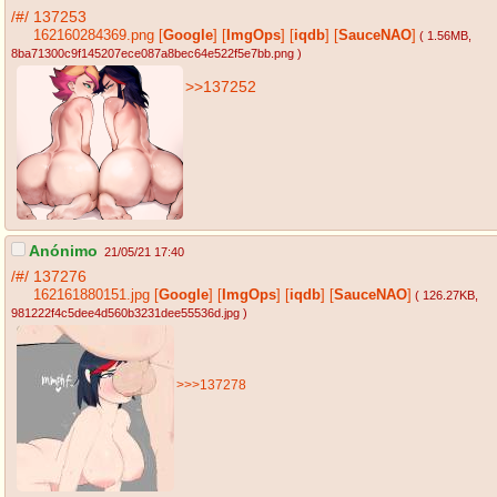
/#/
137253
162160284369.png
[
Google
]
[
ImgOps
]
[
iqdb
]
[
SauceNAO
]
( 1.56MB
,
8ba71300c9f145207ece087a8bec64e522f5e7bb.png
)
>>137252
Anónimo
21/05/21 17:40
/#/
137276
162161880151.jpg
[
Google
]
[
ImgOps
]
[
iqdb
]
[
SauceNAO
]
( 126.27KB
,
981222f4c5dee4d560b3231dee55536d.jpg
)
>>>137278