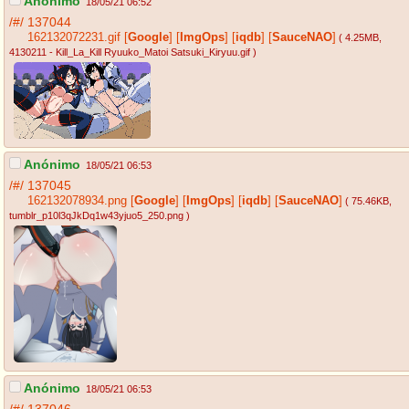
Anónimo
18/05/21 06:52
/#/
137044
162132072231.gif
[
Google
]
[
ImgOps
]
[
iqdb
]
[
SauceNAO
]
( 4.25MB
,
4130211 - Kill_La_Kill Ryuuko_Matoi Satsuki_Kiryuu.gif
)
Anónimo
18/05/21 06:53
/#/
137045
162132078934.png
[
Google
]
[
ImgOps
]
[
iqdb
]
[
SauceNAO
]
( 75.46KB
,
tumblr_p10l3qJkDq1w43yjuo5_250.png
)
Anónimo
18/05/21 06:53
/#/
137046