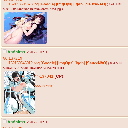
162148504873.jpg
[
Google
]
[
ImgOps
]
[
iqdb
]
[
SauceNAO
]
( 194.83KB
,
e604928c4dbf39541a9b062a6fb970b3.jpg
)
Anónimo
20/05/21 10:11
/#/
137219
162150546012.png
[
Google
]
[
ImgOps
]
[
iqdb
]
[
SauceNAO
]
( 834.53KB
,
8db67d77f21528efbd67cd857a953239.png
)
>>137041
(OP)
>>>137220
Anónimo
20/05/21 10:11