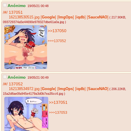
Anónimo
19/05/21 00:48
/#/
137051
162138530515.jpg
[
Google
]
[
ImgOps
]
[
iqdb
]
[
SauceNAO
]
( 217.90KB
,
093729374a5e44690e978327dbe61a0a.jpg
)
>>137050
>>>137052
Anónimo
19/05/21 00:49
/#/
137052
162138534972.jpg
[
Google
]
[
ImgOps
]
[
iqdb
]
[
SauceNAO
]
( 206.22KB
,
15a2d8ae0fa945e4179a3d0b7ea35cc6.jpg
)
>>137051
>>>137053