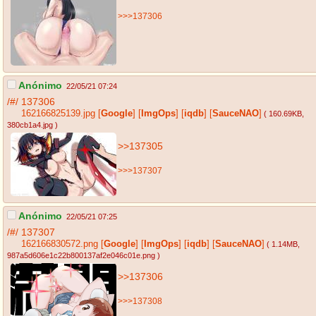
>>>137306
Anónimo
22/05/21 07:24
/#/
137306
162166825139.jpg
[
Google
]
[
ImgOps
]
[
iqdb
]
[
SauceNAO
]
( 160.69KB
,
380cb1a4.jpg
)
>>137305
>>>137307
Anónimo
22/05/21 07:25
/#/
137307
162166830572.png
[
Google
]
[
ImgOps
]
[
iqdb
]
[
SauceNAO
]
( 1.14MB
,
987a5d606e1c22b800137af2e046c01e.png
)
>>137306
>>>137308