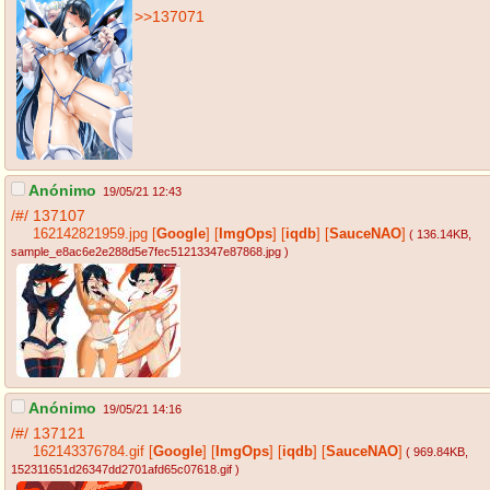
>>137071
Anónimo
19/05/21 12:43
/#/
137107
162142821959.jpg
[
Google
]
[
ImgOps
]
[
iqdb
]
[
SauceNAO
]
( 136.14KB
,
sample_e8ac6e2e288d5e7fec51213347e87868.jpg
)
Anónimo
19/05/21 14:16
/#/
137121
162143376784.gif
[
Google
]
[
ImgOps
]
[
iqdb
]
[
SauceNAO
]
( 969.84KB
,
152311651d26347dd2701afd65c07618.gif
)