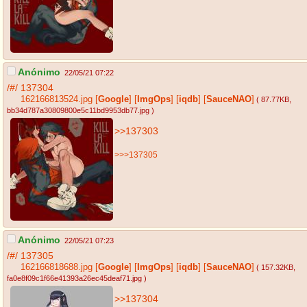
Anónimo
22/05/21 07:22
/#/
137304
162166813524.jpg
[
Google
]
[
ImgOps
]
[
iqdb
]
[
SauceNAO
]
( 87.77KB
,
bb34d787a30809800e5c11bd9953db77.jpg
)
>>137303
>>>137305
Anónimo
22/05/21 07:23
/#/
137305
162166818688.jpg
[
Google
]
[
ImgOps
]
[
iqdb
]
[
SauceNAO
]
( 157.32KB
,
fa0e8f09c1f66e41393a26ec45deaf71.jpg
)
>>137304