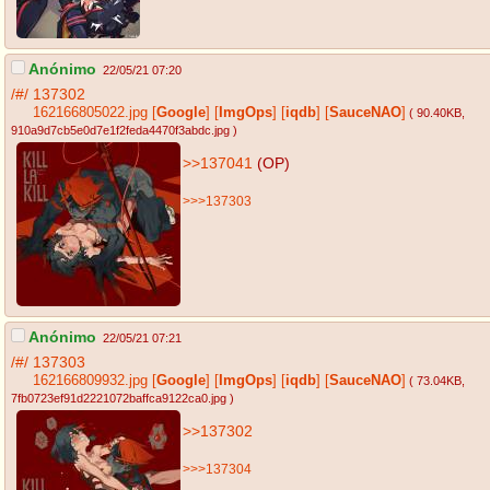
Anónimo
22/05/21 07:20
/#/
137302
162166805022.jpg
[
Google
]
[
ImgOps
]
[
iqdb
]
[
SauceNAO
]
( 90.40KB
,
910a9d7cb5e0d7e1f2feda4470f3abdc.jpg
)
>>137041
(OP)
>>>137303
Anónimo
22/05/21 07:21
/#/
137303
162166809932.jpg
[
Google
]
[
ImgOps
]
[
iqdb
]
[
SauceNAO
]
( 73.04KB
,
7fb0723ef91d2221072baffca9122ca0.jpg
)
>>137302
>>>137304