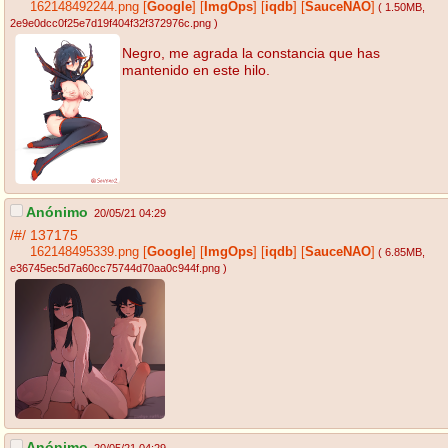
162148492244.png
[
Google
]
[
ImgOps
]
[
iqdb
]
[
SauceNAO
]
( 1.50MB
,
2e9e0dcc0f25e7d19f404f32f372976c.png
)
Negro, me agrada la constancia que has
mantenido en este hilo.
Anónimo
20/05/21 04:29
/#/
137175
162148495339.png
[
Google
]
[
ImgOps
]
[
iqdb
]
[
SauceNAO
]
( 6.85MB
,
e36745ec5d7a60cc75744d70aa0c944f.png
)
Anónimo
20/05/21 04:29