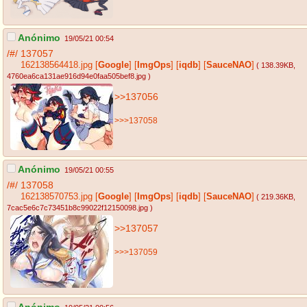
Anónimo
19/05/21 00:54
/#/
137057
162138564418.jpg
[
Google
]
[
ImgOps
]
[
iqdb
]
[
SauceNAO
]
( 138.39KB
,
4760ea6ca131ae916d94e0faa505bef8.jpg
)
>>137056
>>>137058
Anónimo
19/05/21 00:55
/#/
137058
162138570753.jpg
[
Google
]
[
ImgOps
]
[
iqdb
]
[
SauceNAO
]
( 219.36KB
,
7cac5e6c7c73451b8c99022f12150098.jpg
)
>>137057
>>>137059
Anónimo