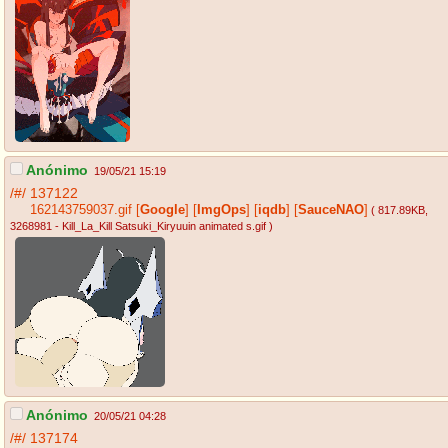
Anónimo
19/05/21 15:19
/#/
137122
162143759037.gif
[
Google
]
[
ImgOps
]
[
iqdb
]
[
SauceNAO
]
( 817.89KB
,
3268981 - Kill_La_Kill Satsuki_Kiryuuin animated s.gif
)
Anónimo
20/05/21 04:28
/#/
137174