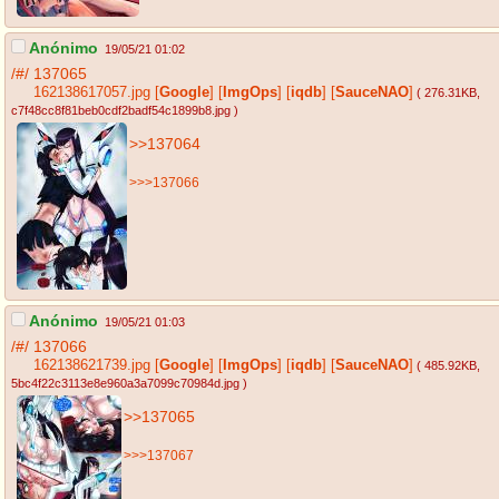
Anónimo
19/05/21 01:02
/#/
137065
162138617057.jpg
[
Google
]
[
ImgOps
]
[
iqdb
]
[
SauceNAO
]
( 276.31KB
,
c7f48cc8f81beb0cdf2badf54c1899b8.jpg
)
>>137064
>>>137066
Anónimo
19/05/21 01:03
/#/
137066
162138621739.jpg
[
Google
]
[
ImgOps
]
[
iqdb
]
[
SauceNAO
]
( 485.92KB
,
5bc4f22c3113e8e960a3a7099c70984d.jpg
)
>>137065
>>>137067