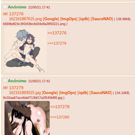
Anónimo
21/05/21 17:41
/#/
137278
162161887615.png
[
Google
]
[
ImgOps
]
[
iqdb
]
[
SauceNAO
]
( 139.98KB
,
b669bdf23c3f4343bc6d34e8a3850221.png
)
>>137276
>>>137279
Anónimo
21/05/21 17:42
/#/
137279
162161893015.jpg
[
Google
]
[
ImgOps
]
[
iqdb
]
[
SauceNAO
]
( 134.10KB
,
9c02aa67ace6def713bf17a2f540bf85.jpg
)
>>137278
>>>137280