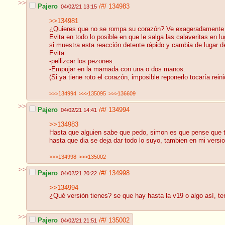
>>
Pajero
/#/
134983
04/02/21 13:15
>>134981
¿Quieres que no se rompa su corazón? Ve exageradamente le
Evita en todo lo posible en que le salga las calaveritas en l
si muestra esta reacción detente rápido y cambia de lugar d
Evita:
-pellizcar los pezones.
-Empujar en la mamada con una o dos manos.
(Si ya tiene roto el corazón, imposible reponerlo tocaría reini
>>>134994
>>>135095
>>>136609
>>
Pajero
/#/
134994
04/02/21 14:41
>>134983
Hasta que alguien sabe que pedo, simon es que pense que ten
hasta que dia se deja dar todo lo suyo, tambien en mi versi
>>>134998
>>>135002
>>
Pajero
/#/
134998
04/02/21 20:22
>>134994
¿Qué versión tienes? se que hay hasta la v19 o algo así, te
>>
Pajero
/#/
135002
04/02/21 21:51