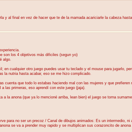
arla y al final en vez de hacer que te de la mamada acariciarle la cabeza has
experiencia.
e son los 4 objetivos más dificiles (segun yo)
é algo.
l; en cualquier otro juego puedes usar tu teclado y el mouse para jugarlo, p
ias la nutria hasta acabar, eso se me hizo complicado.
 das cuenta que todo lo estabas haciendo mal con las mujeres y que prefiere
a las primeras, eso aprendí con este juego (jaja).
a a la anona (que ya lo mencioné arriba, lean bien) el juego se torna sumamen
irve para no ser un precoz / Canal de dibujos animados: Es un intermedio, ni 
a anona se va a prender muy rapido y se multiplican sus corazoncito de anona t