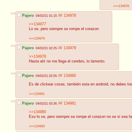
>>>134978
>>
Pajero
/#/
134978
04/02/21 01:15
>>134977
Lo se, pero siempre se rompe el corazon
>>>134979
>>
Pajero
/#/
134979
04/02/21 02:25
>>134978
Hasta ahí no me llega el cerebro, lo lamento.
>>
Pajero
/#/
134980
04/02/21 02:55
Es de clickear cosas, también esta en android, no debes tra
>>>134981
>>
Pajero
/#/
134981
04/02/21 03:36
>>134980
Eso lo se, pero siempre se rompe el corazon no se si sea fa
>>>134983