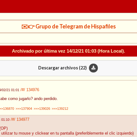
✉️👉 Grupo de Telegram de Hispafiles
Archivado por última vez
14/12/21 01:03
(Hora Local).
Descargar archivos (
22
)
/#/
134976
4/02/21 01:01
 sabe como jugarlo? ando perdido.
>>136870
>>>137904
>>>139026
>>>139212
/#/
134977
1 01:10
(OP)
utilizar tu mouse y clickear en tu pantalla (preferiblemente el clic izquierdo)