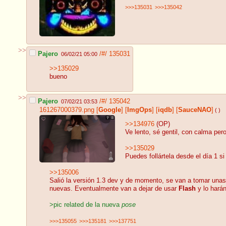
>>>135031
>>>135042
>>
Pajero
/#/
135031
06/02/21 05:00
>>135029
bueno
>>
Pajero
/#/
135042
07/02/21 03:53
161267000379.png
[
Google
]
[
ImgOps
]
[
iqdb
]
[
SauceNAO
]
( )
>>134976
(OP)
Ve lento, sé gentil, con calma per
>>135029
Puedes follártela desde el día 1 s
>>135006
Salió la versión 1.3 dev y de momento, se van a tomar unas 
nuevas. Eventualmente van a dejar de usar
Flash
y lo hará
>pic related de la nueva
pose
>>>135055
>>>135181
>>>137751