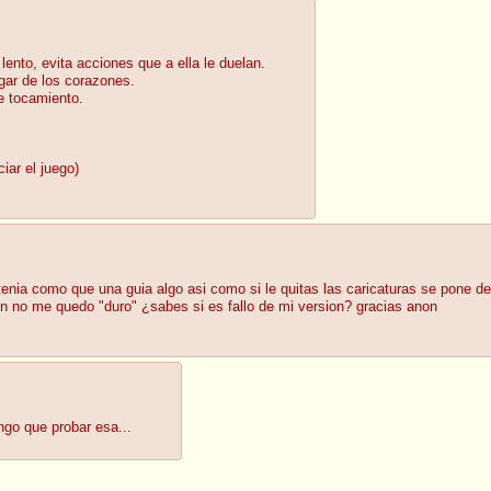
nto, evita acciones que a ella le duelan.
ugar de los corazones.
e tocamiento.
ciar el juego)
ia como que una guia algo asi como si le quitas las caricaturas se pone de m
on no me quedo "duro" ¿sabes si es fallo de mi version? gracias anon
ngo que probar esa...