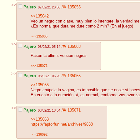
>>
Pajero
/#/
135055
07/02/21 20:30
>>135042
Veo un negro con clase, muy bien lo intentare, la verdad me
¿Es normal que dura me dure como 2 min? (En el juego)
>>>135065
>>
Pajero
/#/
135063
08/02/21 05:14
Pasen la ultims versión negros
>>>135071
>>
Pajero
/#/
135065
08/02/21 06:20
>>135055
Negro chúpale la vagina, es imposible que se enoje si hace
En cuanto a la duración si, es normal, conforme vas avanza
>>
Pajero
/#/
135071
08/02/21 18:54
>>135063
https://fapforfun.net/archives/9838
>>>136092