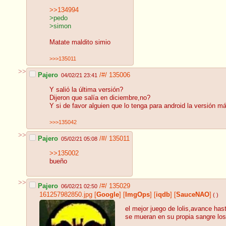
>>134994
>pedo
>simon
Matate maldito simio
>>>135011
>>
Pajero
/#/
135006
04/02/21 23:41
Y salió la última versión?
Dijeron que salía en diciembre,no?
Y si de favor alguien que lo tenga para android la versión m
>>>135042
>>
Pajero
/#/
135011
05/02/21 05:08
>>135002
bueño
>>
Pajero
/#/
135029
06/02/21 02:50
161257982850.jpg
[
Google
]
[
ImgOps
]
[
iqdb
]
[
SauceNAO
]
( )
el mejor juego de lolis,avance has
se mueran en su propia sangre lo