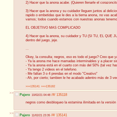
2) Hacer que la anona acabe. (Quieren llenarle el corazoncito
3) Hacer que la anona y su cuidador lleguen juntos al delic
rapido o embetidas que le des a la tierna anona, no vas acab
vamos; todos cuando estamos con nuestras anonas tenemos q
EL OBJETIVO MAS COMPLICADO
4) Hacer que la anona, su cuidador y TU (SI TU, EL QUE JUEG
dentro del juego, jeje.
...
Okey, la consulta; negros, eso es todo el juego? Creo que y
- Ya la anona me hace mamadas interminables y a placer sin
- Ya la anona está en el cuarto con más del 50% (tal vez ha
- Ya tengo 2 videos en el telefono.
- Me faltan 3 o 4 prendas en el modo "Creativo"
- Ah, por cierto; tambien le he acabado adentro más de 3 v
>>>135141
>>>135182
>>
Pajero
/#/
135118
10/02/21 04:48
negros como desbloqueo la estamina ilimitada en la versión d
>>
Pajero
/#/
135141
11/02/21 23:35