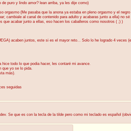
 de puro y lindo amor? lean arriba, ya les dije como)
ioso orgasmo (Me pasaba que la anona ya estaba en pleno orgasmo y el negro n
ar; cambiale al canal de contenido para adulto y acabaras junto a ella) no sé 
ue acabar junto a ellas, eso hacen los caballeros como nosotros ( ;) )
A) acaben juntos, este si es el mayor reto... Solo lo he logrado 4 veces (en
a hice todo lo que podia hacer, les contaré mi avance.
 que yo se lo pida.
sta más).
eces seguidas
ev. Se que es con la tecla de la tilde pero como mi teclado es español (obvio