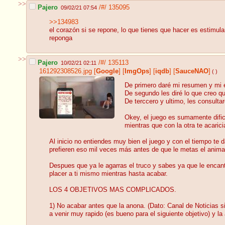
>>
Pajero
/#/
135095
09/02/21 07:54
>>134983
el corazón si se repone, lo que tienes que hacer es estimul
reponga
>>
Pajero
/#/
135113
10/02/21 02:11
161292308526.jpg
[
Google
]
[
ImgOps
]
[
iqdb
]
[
SauceNAO
]
( )
De primero daré mi resumen y mi 
De segundo les diré lo que creo qu
De terccero y ultimo, les consultar
Okey, el juego es sumamente difici
mientras que con la otra te acaric
Al inicio no entiendes muy bien el juego y con el tiempo te
prefieren eso mil veces más antes de que le metas el animal 
Despues que ya le agarras el truco y sabes ya que le encant
placer a ti mismo mientras hasta acabar.
LOS 4 OBJETIVOS MAS COMPLICADOS.
1) No acabar antes que la anona. (Dato: Canal de Noticias s
a venir muy rapido (es bueno para el siguiente objetivo) y l