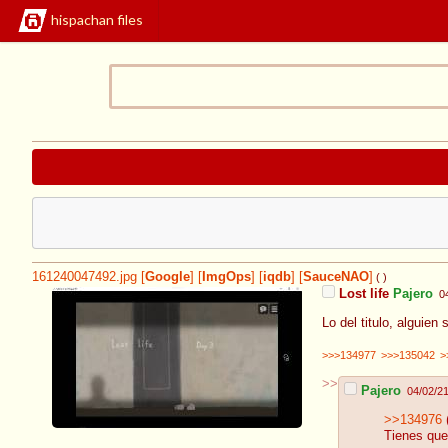
hispachan files
161240047492.jpg
[
Google
]
[
ImgOps
]
[
iqdb
]
[
SauceNAO
]
( )
Lost life
Pajero
0
Lo del titulo, alguien
>>>134977
>>>135042
>
>>
Pajero
04/02/2
>>134976
Tienes que 