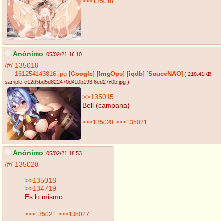
>>>135018
Anónimo
05/02/21 16:10
/#/
135018
161254143816.jpg
[
Google
]
[
ImgOps
]
[
iqdb
]
[
SauceNAO
]
( 218.41KB
,
sample-c12d5bd5d822470d410b193f6ed27c0b.jpg
)
>>135015
Bell (campana)
>>>135020
>>>135021
Anónimo
05/02/21 18:53
/#/
135020
>>135018
>>134719
Es lo mismo.
>>>135021
>>>135027