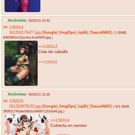
Anónimo
05/02/21 10:42
/#/
135014
161252175477.jpg
[
Google
]
[
ImgOps
]
[
iqdb
]
[
SauceNAO
]
( 1.05MB
,
thBDfB5mUZpcAsL4se6NR5.jpg
)
>>135012
Cola de caballo
>>>135015
Anónimo
05/02/21 15:26
/#/
135015
161253879132.jpg
[
Google
]
[
ImgOps
]
[
iqdb
]
[
SauceNAO
]
( 323.36KB
,
3f5f631745abe58b3c64f68712f2da48.jpg
)
>>135014
Cubierta en semen