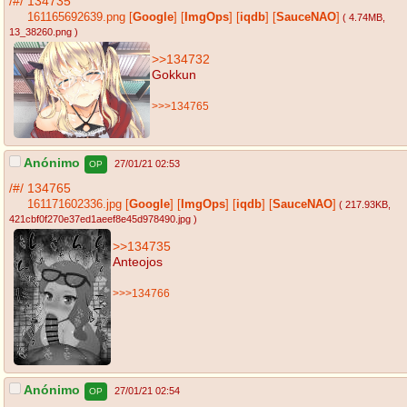
/#/
134735
161165692639.png
[
Google
]
[
ImgOps
]
[
iqdb
]
[
SauceNAO
]
( 4.74MB
,
13_38260.png
)
>>134732
Gokkun
>>>134765
Anónimo
27/01/21 02:53
OP
/#/
134765
161171602336.jpg
[
Google
]
[
ImgOps
]
[
iqdb
]
[
SauceNAO
]
( 217.93KB
,
421cbf0f270e37ed1aeef8e45d978490.jpg
)
>>134735
Anteojos
>>>134766
Anónimo
27/01/21 02:54
OP