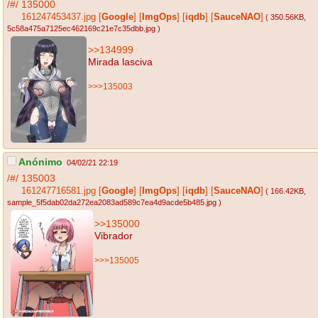
/#/
135000
161247453437.jpg
[
Google
]
[
ImgOps
]
[
iqdb
]
[
SauceNAO
]
( 350.56KB
,
5c58a475a7125ec462169c21e7c35dbb.jpg
)
>>134999
Mirada lasciva
>>>135003
Anónimo
04/02/21 22:19
/#/
135003
161247716581.jpg
[
Google
]
[
ImgOps
]
[
iqdb
]
[
SauceNAO
]
( 166.42KB
,
sample_5f5dab02da272ea2083ad589c7ea4d9acde5b485.jpg
)
>>135000
Vibrador
>>>135005