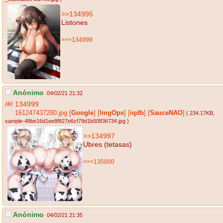
>>134995
Listones
>>>134999
Anónimo
04/02/21 21:32
/#/
134999
161247437280.jpg
[
Google
]
[
ImgOps
]
[
iqdb
]
[
SauceNAO
]
( 234.17KB
,
sample-48be16d1ee8f827e6cf79d1b50836734.jpg
)
>>134997
Ubres (tetasas)
>>>135000
Anónimo
04/02/21 21:35