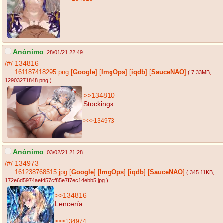
Anónimo
28/01/21 22:49
/#/
134816
161187418295.png
[
Google
]
[
ImgOps
]
[
iqdb
]
[
SauceNAO
]
( 7.33MB
,
12903271848.png
)
>>134810
Stockings
>>>134973
Anónimo
03/02/21 21:28
/#/
134973
161238768515.jpg
[
Google
]
[
ImgOps
]
[
iqdb
]
[
SauceNAO
]
( 345.11KB
,
172e6d5974aef457cf85e7f7ec14ebb5.jpg
)
>>134816
Lencería
>>>134974