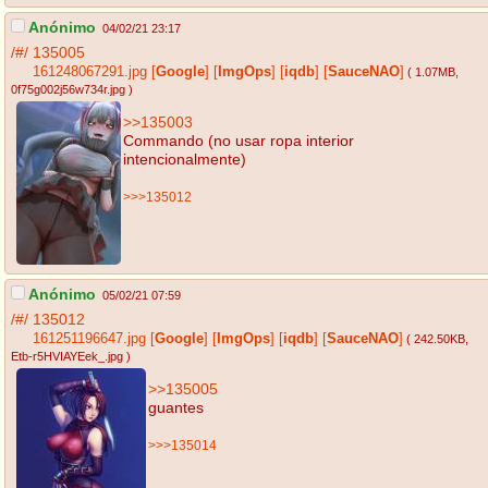
Anónimo
04/02/21 23:17
/#/
135005
161248067291.jpg
[
Google
]
[
ImgOps
]
[
iqdb
]
[
SauceNAO
]
( 1.07MB
,
0f75g002j56w734r.jpg
)
>>135003
Commando (no usar ropa interior
intencionalmente)
>>>135012
Anónimo
05/02/21 07:59
/#/
135012
161251196647.jpg
[
Google
]
[
ImgOps
]
[
iqdb
]
[
SauceNAO
]
( 242.50KB
,
Etb-r5HVIAYEek_.jpg
)
>>135005
guantes
>>>135014