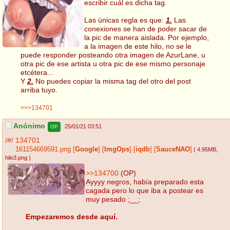
escribir cuál es dicha tag.
Las únicas regla es que:
1.
Las
conexiones se han de poder sacar de
la pic de manera aislada. Por ejemplo,
a la imagen de este hilo, no se le
puede responder posteando otra imagen de AzurLane, u
otra pic de ese artista u otra pic de ese mismo personaje
etcétera...
Y
2.
No puedes copiar la misma tag del otro del post
arriba tuyo.
>>>134701
Anónimo
25/01/21 03:51
OP
/#/
134701
161154669591.png
[
Google
]
[
ImgOps
]
[
iqdb
]
[
SauceNAO
]
( 4.95MB
,
hilo3.png
)
>>134700
(OP)
Ayyyy negros, había preparado esta
cagada pero lo que iba a postear es
muy pesado ;__;
Empezaremos desde aquí.