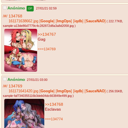
Anónimo
27/01/21 02:59
OP
/#/
134768
161171638662.jpg
[
Google
]
[
ImgOps
]
[
iqdb
]
[
SauceNAO
]
( 222.77KB
,
sample-a13de86d7779c4c282872d8a3a8d2058.jpg
)
>>134767
Gag
>>>134769
Anónimo
27/01/21 03:00
/#/
134769
161171641420.jpg
[
Google
]
[
ImgOps
]
[
iqdb
]
[
SauceNAO
]
( 256.55KB
,
sample-faf7340355116b3deb04dc663849e499.jpg
)
>>134768
Esclavas
>>>134774