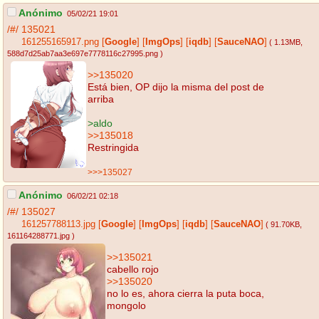
Anónimo
05/02/21 19:01
/#/
135021
161255165917.png
[
Google
]
[
ImgOps
]
[
iqdb
]
[
SauceNAO
]
( 1.13MB
,
588d7d25ab7aa3e697e7778116c27995.png
)
>>135020
Está bien, OP dijo la misma del post de
arriba
>aldo
>>135018
Restringida
>>>135027
Anónimo
06/02/21 02:18
/#/
135027
161257788113.jpg
[
Google
]
[
ImgOps
]
[
iqdb
]
[
SauceNAO
]
( 91.70KB
,
161164288771.jpg
)
>>135021
cabello rojo
>>135020
no lo es, ahora cierra la puta boca,
mongolo