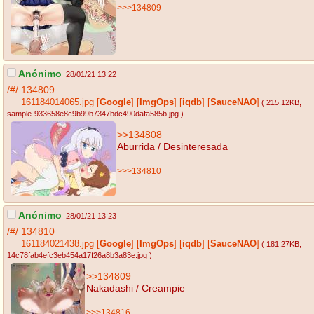
>>>134809
Anónimo
28/01/21 13:22
/#/
134809
161184014065.jpg
[
Google
]
[
ImgOps
]
[
iqdb
]
[
SauceNAO
]
( 215.12KB
,
sample-933658e8c9b99b7347bdc490dafa585b.jpg
)
>>134808
Aburrida / Desinteresada
>>>134810
Anónimo
28/01/21 13:23
/#/
134810
161184021438.jpg
[
Google
]
[
ImgOps
]
[
iqdb
]
[
SauceNAO
]
( 181.27KB
,
14c78fab4efc3eb454a17f26a8b3a83e.jpg
)
>>134809
Nakadashi / Creampie
>>>134816