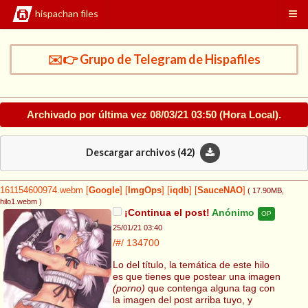
hispachan files
✉️👉 Grupo de Telegram de Hispafiles
Archivado por última vez
08/03/21 03:50
(Hora Local).
Descargar archivos (
42
)
161154600974.webm
[
Google
]
[
ImgOps
]
[
iqdb
]
[
SauceNAO
]
( 17.90MB
,
hilo1.webm
)
¡Continua el post!
Anónimo
OP
25/01/21 03:40
/#/
134700
Lo del título, la temática de este hilo
es que tienes que postear una imagen
(porno)
que contenga alguna tag con
la imagen del post arriba tuyo, y