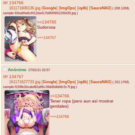
/#/
134766
161171606136.jpg
[
Google
]
[
ImgOps
]
[
iqdb
]
[
SauceNAO
]
( 208.12KB
,
sample-83ea84a6cf412da417b85f0891335d35.jpg
)
>>134765
Sudorosa
>>>134767
Anónimo
27/01/21 02:57
/#/
134767
161171627733.jpg
[
Google
]
[
ImgOps
]
[
iqdb
]
[
SauceNAO
]
( 252.17KB
,
sample-f159fe2bcabd82a86c39dd5dbb8c5c7f.jpg
)
>>134766
Tener ropa (pero aun así mostrar
genitales)
>>>134768