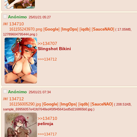
Anónimo
25/01/21 05:27
/#/
134710
161155243970.png
[
Google
]
[
ImgOps
]
[
iqdb
]
[
SauceNAO
]
( 17.05MB
,
12789604795444.png
)
>>134707
Slingshot Bikini
>>>134712
Anónimo
25/01/21 07:34
/#/
134712
161156005290.jpg
[
Google
]
[
ImgOps
]
[
iqdb
]
[
SauceNAO
]
( 208.51KB
,
sample_69956057e41fd7648ed45f945641ed5d216865b0.jpg
)
>>134710
peliroja
>>>134717