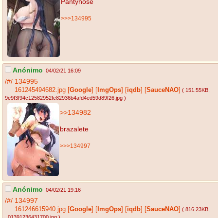
Pantyhose
>>>134995
Anónimo
04/02/21 16:09
/#/
134995
161245494682.jpg
[
Google
]
[
ImgOps
]
[
iqdb
]
[
SauceNAO
]
( 151.55KB
,
9e9f3f94c12582952fe82936b4afd4ed59d89f26.jpg
)
>>134982
brazalete
>>>134997
Anónimo
04/02/21 19:16
/#/
134997
161246615940.jpg
[
Google
]
[
ImgOps
]
[
iqdb
]
[
SauceNAO
]
( 816.23KB
,
_01391236431700.jpg
)