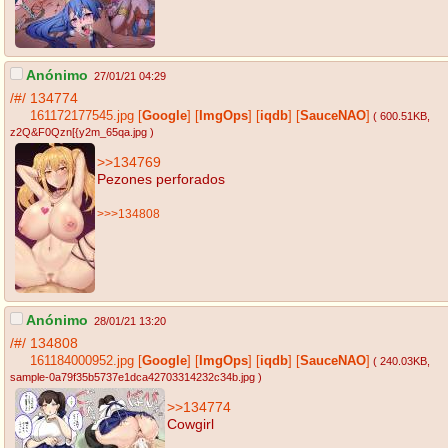
Anónimo
27/01/21 04:29
/#/
134774
161172177545.jpg
[
Google
]
[
ImgOps
]
[
iqdb
]
[
SauceNAO
]
( 600.51KB
,
z2Q&F0Qzn[{y2m_65qa.jpg
)
>>134769
Pezones perforados
>>>134808
Anónimo
28/01/21 13:20
/#/
134808
161184000952.jpg
[
Google
]
[
ImgOps
]
[
iqdb
]
[
SauceNAO
]
( 240.03KB
,
sample-0a79f35b5737e1dca42703314232c34b.jpg
)
>>134774
Cowgirl