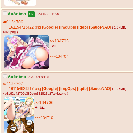
Anónimo
25/01/21 03:58
OP
/#/
134706
161154713422.png
[
Google
]
[
ImgOps
]
[
iqdb
]
[
SauceNAO
]
( 1.67MB
,
hilo8.png
)
>>134705
Loli
>>>134707
Anónimo
25/01/21 04:34
/#/
134707
161154929317.png
[
Google
]
[
ImgOps
]
[
iqdb
]
[
SauceNAO
]
( 1.27MB
,
4b5162e42799c387cee361823b27a46a.png
)
>>134706
Rubia
>>>134710