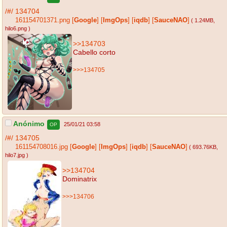
/#/
134704
161154701371.png
[
Google
]
[
ImgOps
]
[
iqdb
]
[
SauceNAO
]
( 1.24MB
,
hilo6.png
)
>>134703
Cabello corto
>>>134705
Anónimo
25/01/21 03:58
OP
/#/
134705
161154708016.jpg
[
Google
]
[
ImgOps
]
[
iqdb
]
[
SauceNAO
]
( 693.76KB
,
hilo7.jpg
)
>>134704
Dominatrix
>>>134706