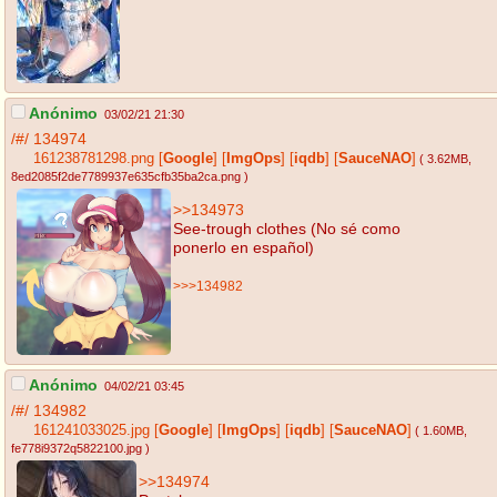
Anónimo
03/02/21 21:30
/#/
134974
161238781298.png
[
Google
]
[
ImgOps
]
[
iqdb
]
[
SauceNAO
]
( 3.62MB
,
8ed2085f2de7789937e635cfb35ba2ca.png
)
>>134973
See-trough clothes (No sé como
ponerlo en español)
>>>134982
Anónimo
04/02/21 03:45
/#/
134982
161241033025.jpg
[
Google
]
[
ImgOps
]
[
iqdb
]
[
SauceNAO
]
( 1.60MB
,
fe778i9372q5822100.jpg
)
>>134974