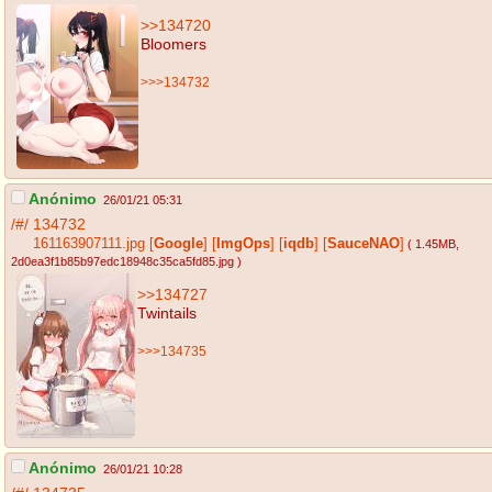
>>134720
Bloomers
>>>134732
Anónimo
26/01/21 05:31
/#/
134732
161163907111.jpg
[
Google
]
[
ImgOps
]
[
iqdb
]
[
SauceNAO
]
( 1.45MB
,
2d0ea3f1b85b97edc18948c35ca5fd85.jpg
)
>>134727
Twintails
>>>134735
Anónimo
26/01/21 10:28