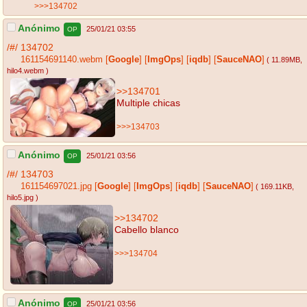
>>>134702
Anónimo
25/01/21 03:55
OP
/#/
134702
161154691140.webm
[
Google
]
[
ImgOps
]
[
iqdb
]
[
SauceNAO
]
( 11.89MB
,
hilo4.webm
)
>>134701
Multiple chicas
>>>134703
Anónimo
25/01/21 03:56
OP
/#/
134703
161154697021.jpg
[
Google
]
[
ImgOps
]
[
iqdb
]
[
SauceNAO
]
( 169.11KB
,
hilo5.jpg
)
>>134702
Cabello blanco
>>>134704
Anónimo
25/01/21 03:56
OP