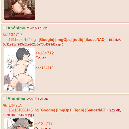
Anónimo
25/01/21 18:21
/#/
134717
161159891642.gif
[
Google
]
[
ImgOps
]
[
iqdb
]
[
SauceNAO
]
( 15.11MB
,
0c91e91cf263a31e202c0e75b4399d2a.gif
)
>>134712
Collar
>>>134719
Anónimo
25/01/21 21:36
/#/
134719
161161056145.jpg
[
Google
]
[
ImgOps
]
[
iqdb
]
[
SauceNAO
]
( 2.27MB
,
12789101574699.jpg
)
>>134717
Cencerro