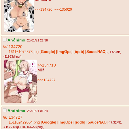
>>>134720
>>>135020
Anónimo
25/01/21 21:38
/#/
134720
161161072878.jpg
[
Google
]
[
ImgOps
]
[
iqdb
]
[
SauceNAO
]
( 1.55MB
,
411933d.jpg
)
>>134719
Milf
>>>134727
Anónimo
26/01/21 01:24
/#/
134727
161162429654.png
[
Google
]
[
ImgOps
]
[
iqdb
]
[
SauceNAO
]
( 7.32MB
,
3Ue7VT8qzJ+rR1Mw58.png
)