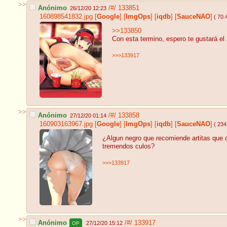
>>
Anónimo
/#/
133851
26/12/20 12:23
160898541832.jpg
[
Google
]
[
ImgOps
]
[
iqdb
]
[
SauceNAO
]
( 70.
>>133850
Con esta termino, espero te gustará el 
>>>133917
>>
Anónimo
/#/
133858
27/12/20 01:14
160903163967.jpg
[
Google
]
[
ImgOps
]
[
iqdb
]
[
SauceNAO
]
( 234
¿Algun negro que recomiende artitas que 
tremendos culos?
>>>133917
>>
Anónimo
/#/
133917
27/12/20 15:12
OP