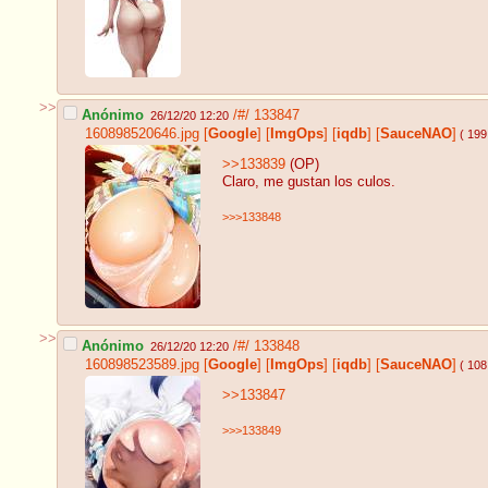
>>
Anónimo
/#/
133847
26/12/20 12:20
160898520646.jpg
[
Google
]
[
ImgOps
]
[
iqdb
]
[
SauceNAO
]
( 199
>>133839
(OP)
Claro, me gustan los culos.
>>>133848
>>
Anónimo
/#/
133848
26/12/20 12:20
160898523589.jpg
[
Google
]
[
ImgOps
]
[
iqdb
]
[
SauceNAO
]
( 108
>>133847
>>>133849