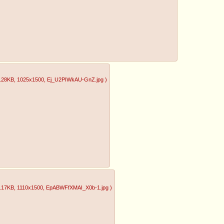
.28KB
, 1025x1500
, Ej_U2PIWkAU-GnZ.jpg
)
.17KB
, 1110x1500
, EpABWFfXMAI_X0b-1.jpg
)