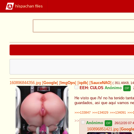
hispachan files
160896844356.jpg
[
Google
]
[
ImgOps
]
[
iqdb
]
[
SauceNAO
]
( 351.46KB
, 1
EEH: CULOS
Anónimo
OP
He visto que /h/ no ha tenido tant
guardados, asi que aquí vamos n
>>>133847
>>>134029
>>>134091
>>>
>>
Anónimo
26/12/20 07:
OP
160896851421.jpg
[
Googl