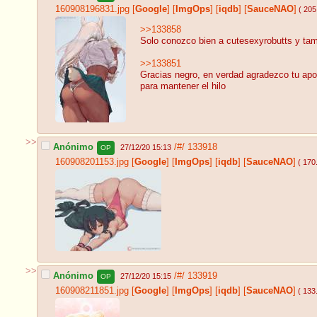
160908196831.jpg
[
Google
]
[
ImgOps
]
[
iqdb
]
[
SauceNAO
]
( 205
>>133858
Solo conozco bien a cutesexyrobutts y tam
>>133851
Gracias negro, en verdad agradezco tu apo
para mantener el hilo
>>
Anónimo
/#/
133918
27/12/20 15:13
OP
160908201153.jpg
[
Google
]
[
ImgOps
]
[
iqdb
]
[
SauceNAO
]
( 170
>>
Anónimo
/#/
133919
27/12/20 15:15
OP
160908211851.jpg
[
Google
]
[
ImgOps
]
[
iqdb
]
[
SauceNAO
]
( 133