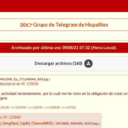
✉️👉 Grupo de Telegram de Hispafiles
Archivado por última vez
09/06/21 07:32
(Hora Local).
Descargar archivos (
160
)
448x2048
, Ep_JY1yWMAA_KK9.jpg
)
/#/
133839
26/12/20 07:40
a actividad recientemente, por lo cuál me he visto en la obligación de crear
egros
135190
>>>135340
>>>135341
>>>135839
>>>137311
/#/
133840
41
e
]
[
ImgOps
]
[
iqdb
]
[
SauceNAO
]
( 100.89KB
, 800x600
, 00103.jpg
)