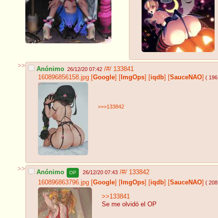
>>
Anónimo
/#/
133841
26/12/20 07:42
160896856158.jpg
[
Google
]
[
ImgOps
]
[
iqdb
]
[
SauceNAO
]
( 196
>>>133842
>>
Anónimo
/#/
133842
26/12/20 07:43
OP
160896863796.jpg
[
Google
]
[
ImgOps
]
[
iqdb
]
[
SauceNAO
]
( 208
>>133841
Se me olvidó el OP