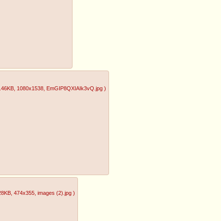
.46KB
, 1080x1538
, EmGIP8QXIAIk3vQ.jpg
)
28KB
, 474x355
, images (2).jpg
)