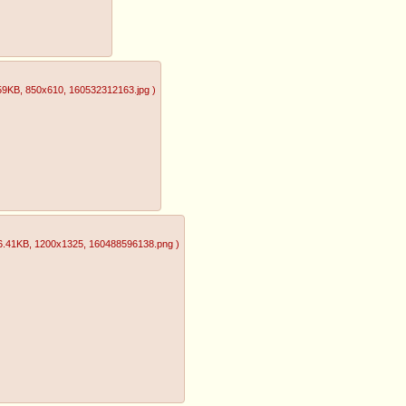
59KB
, 850x610
, 160532312163.jpg
)
6.41KB
, 1200x1325
, 160488596138.png
)