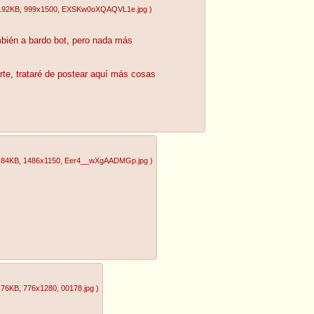
.92KB
, 999x1500
, EXSKw0oXQAQVL1e.jpg
)
bién a bardo bot, pero nada más
rte, trataré de postear aquí más cosas
.84KB
, 1486x1150
, Eer4__wXgAADMGp.jpg
)
.76KB
, 776x1280
, 00178.jpg
)