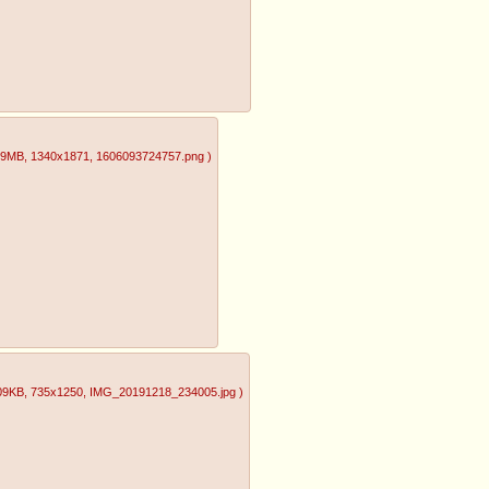
39MB
, 1340x1871
, 1606093724757.png
)
09KB
, 735x1250
, IMG_20191218_234005.jpg
)