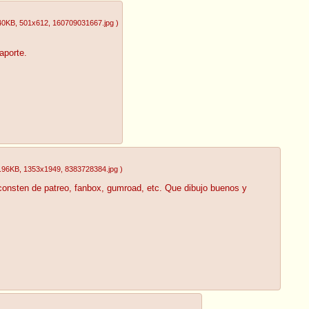
40KB
, 501x612
, 160709031667.jpg
)
aporte.
.96KB
, 1353x1949
, 8383728384.jpg
)
consten de patreo, fanbox, gumroad, etc. Que dibujo buenos y