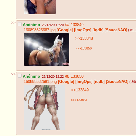
>>
Anónimo
/#/
133849
26/12/20 12:20
160898525687.jpg
[
Google
]
[
ImgOps
]
[
iqdb
]
[
SauceNAO
]
( 81.
>>133848
>>>133850
>>
Anónimo
/#/
133850
26/12/20 12:22
160898532691.png
[
Google
]
[
ImgOps
]
[
iqdb
]
[
SauceNAO
]
( 89
>>133849
>>>133851