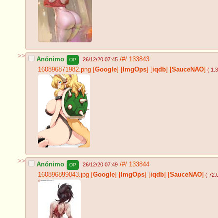
>>
Anónimo
/#/
133843
26/12/20 07:45
OP
160896871982.png
[
Google
]
[
ImgOps
]
[
iqdb
]
[
SauceNAO
]
( 1.
>>
Anónimo
/#/
133844
26/12/20 07:49
OP
160896899043.jpg
[
Google
]
[
ImgOps
]
[
iqdb
]
[
SauceNAO
]
( 72.