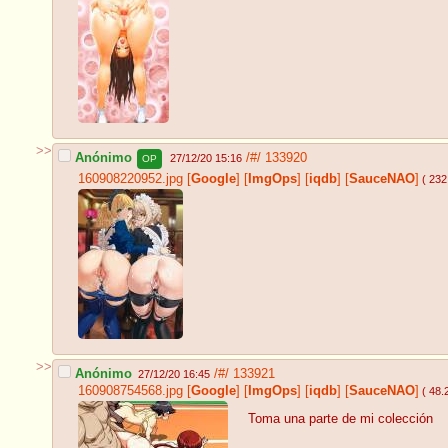
>>
Anónimo
/#/
133920
27/12/20 15:16
OP
160908220952.jpg
[
Google
]
[
ImgOps
]
[
iqdb
]
[
SauceNAO
]
( 232
>>
Anónimo
/#/
133921
27/12/20 16:45
160908754568.jpg
[
Google
]
[
ImgOps
]
[
iqdb
]
[
SauceNAO
]
( 48.
Toma una parte de mi colección