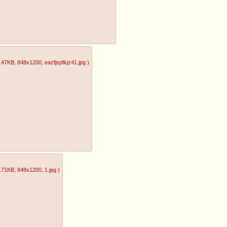
.47KB
, 848x1200
, eazfjspfkjz41.jpg
)
.71KB
, 848x1200
, 1.jpg
)