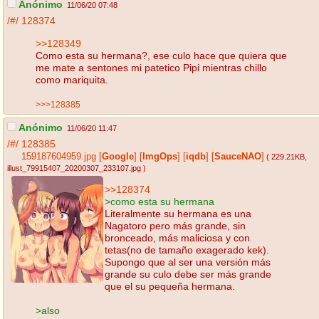
Anónimo
11/06/20 07:48
/#/
128374
>>128349
Como esta su hermana?, ese culo hace que quiera que
me mate a sentones mi patetico Pipi mientras chillo
como mariquita.
>>>128385
Anónimo
11/06/20 11:47
/#/
128385
159187604959.jpg
[
Google
]
[
ImgOps
]
[
iqdb
]
[
SauceNAO
]
( 229.21KB
,
illust_79915407_20200307_233107.jpg
)
>>128374
>como esta su hermana
Literalmente su hermana es una
Nagatoro pero más grande, sin
bronceado, más maliciosa y con
tetas(no de tamaño exagerado kek).
Supongo que al ser una versión más
grande su culo debe ser más grande
que el su pequeña hermana.
>also