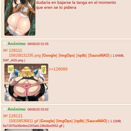
dudaría en bajarse la tanga en el momento
que eren se lo pidiera
Anónimo
08/06/20 01:55
/#/
128111
159158131335.png
[
Google
]
[
ImgOps
]
[
iqdb
]
[
SauceNAO
]
( 1.64MB
,
DAT_ASS.png
)
>>128089
Anónimo
08/06/20 03:02
/#/
128121
159158536811.gif
[
Google
]
[
ImgOps
]
[
iqdb
]
[
SauceNAO
]
( 1.11MB
,
8a71870a36b4be2283a0c18fe0be0552.gif
)