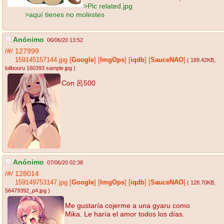
>Pic related.jpg
>aquí tienes no molestes
Anónimo
06/06/20 13:52
/#/
127999
159145157144.jpg
[
Google
]
[
ImgOps
]
[
iqdb
]
[
SauceNAO
]
( 189.42KB
,
lolibooru 160393 sample.jpg
)
Con 呂500
Anónimo
07/06/20 02:38
/#/
128014
159149753147.jpg
[
Google
]
[
ImgOps
]
[
iqdb
]
[
SauceNAO
]
( 128.70KB
,
56479392_p4.jpg
)
Me gustaría cojerme a una gyaru como
Mika. Le haría el amor todos los días.