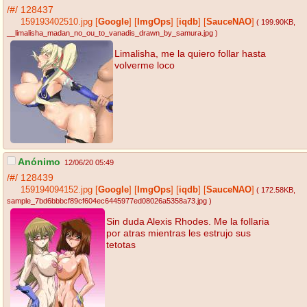
/#/
128437
159193402510.jpg
[
Google
]
[
ImgOps
]
[
iqdb
]
[
SauceNAO
]
( 199.90KB
,
__limalisha_madan_no_ou_to_vanadis_drawn_by_samura.jpg
)
Limalisha, me la quiero follar hasta
volverme loco
Anónimo
12/06/20 05:49
/#/
128439
159194094152.jpg
[
Google
]
[
ImgOps
]
[
iqdb
]
[
SauceNAO
]
( 172.58KB
,
sample_7bd6bbbcf89cf604ec6445977ed08026a5358a73.jpg
)
Sin duda Alexis Rhodes. Me la follaria
por atras mientras les estrujo sus
tetotas