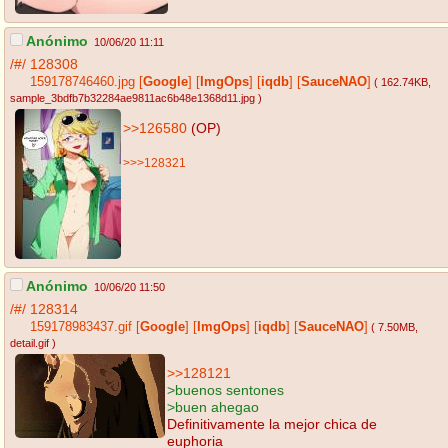
Anónimo
10/06/20 11:11
/#/
128308
159178746460.jpg
[
Google
]
[
ImgOps
]
[
iqdb
]
[
SauceNAO
]
( 162.74KB
,
sample_3bdfb7b32284ae9811ac6b48e1368d11.jpg
)
>>126580
(OP)
>>>128321
Anónimo
10/06/20 11:50
/#/
128314
159178983437.gif
[
Google
]
[
ImgOps
]
[
iqdb
]
[
SauceNAO
]
( 7.50MB
,
detail.gif
)
>>128121
>buenos sentones
>buen ahegao
Definitivamente la mejor chica de
euphoria