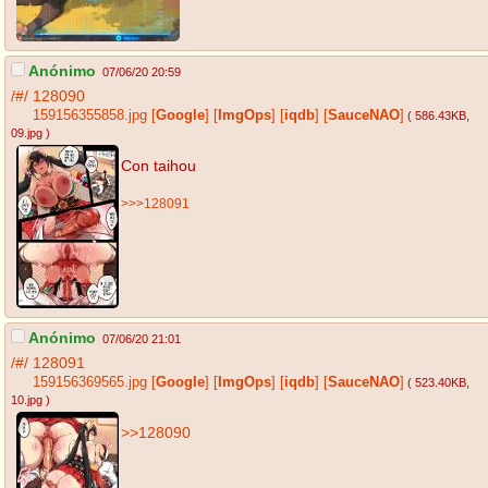
Anónimo
07/06/20 20:59
/#/
128090
159156355858.jpg
[
Google
]
[
ImgOps
]
[
iqdb
]
[
SauceNAO
]
( 586.43KB
,
09.jpg
)
Con taihou
>>>128091
Anónimo
07/06/20 21:01
/#/
128091
159156369565.jpg
[
Google
]
[
ImgOps
]
[
iqdb
]
[
SauceNAO
]
( 523.40KB
,
10.jpg
)
>>128090