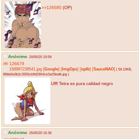
>>126580
(OP)
Anónimo
20/05/20 10:59
/#/
126679
158997238541.jpg
[
Google
]
[
ImgOps
]
[
iqdb
]
[
SauceNAO
]
( 59.10KB
,
88bb0a3b2c3555cb9d2954ce3a25bafb.jpg
)
Ufff Tetra es pura calidad negro
Anónimo
25/05/20 15:39