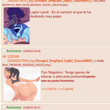
159184739761.jpg
[
Google
]
[
ImgOps
]
[
iqdb
]
[
SauceNAO
]
( 560.04KB
,
gnome-no_lapis_lazuli_plumbum_steven_universe.jpg
)
Lapis Lazuli . Es el cartoon al que le he
dedicado mas pajas
Anónimo
11/06/20 04:36
/#/
128349
159185017669.png
[
Google
]
[
ImgOps
]
[
iqdb
]
[
SauceNAO
]
( 1.65MB
,
illust_78629248_20200102_042222.png
)
Con Nagatoro. Tengo ganas de
educar a esta puta presumida
junto
con su puta hermana
>>>128374
>>>128446
Anónimo
11/06/20 06:37