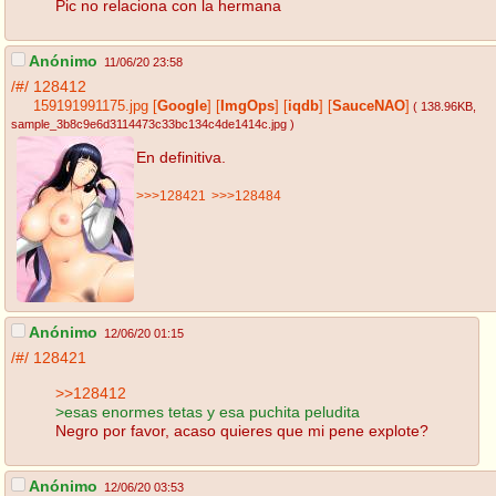
Pic no relaciona con la hermana
Anónimo
11/06/20 23:58
/#/
128412
159191991175.jpg
[
Google
]
[
ImgOps
]
[
iqdb
]
[
SauceNAO
]
( 138.96KB
,
sample_3b8c9e6d3114473c33bc134c4de1414c.jpg
)
En definitiva.
>>>128421
>>>128484
Anónimo
12/06/20 01:15
/#/
128421
>>128412
>esas enormes tetas y esa puchita peludita
Negro por favor, acaso quieres que mi pene explote?
Anónimo
12/06/20 03:53