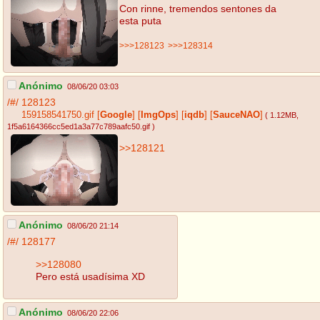
Con rinne, tremendos sentones da
esta puta
>>>128123
>>>128314
Anónimo
08/06/20 03:03
/#/
128123
159158541750.gif
[
Google
]
[
ImgOps
]
[
iqdb
]
[
SauceNAO
]
( 1.12MB
,
1f5a6164366cc5ed1a3a77c789aafc50.gif
)
>>128121
Anónimo
08/06/20 21:14
/#/
128177
>>128080
Pero está usadísima XD
Anónimo
08/06/20 22:06