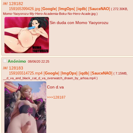
/#/
128182
159165399426.jpg
[
Google
]
[
ImgOps
]
[
iqdb
]
[
SauceNAO
]
( 272.30KB
,
Momo-Yaoyorozu-My-Hero-Academia-Boku-No-Hero-Acade.jpg
)
Sin duda con Momo Yaoyorozu
Anónimo
08/06/20 22:25
/#/
128183
159165514725.mp4
[
Google
]
[
ImgOps
]
[
iqdb
]
[
SauceNAO
]
( 7.15MB
,
__d_va_and_black_cat_d_va_overwatch_drawn_by_arhoa.mp4
)
Con d.va
>>>128187