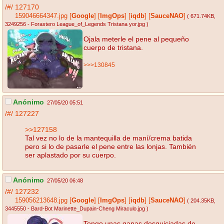
/#/
127170
159046664347.jpg
[
Google
]
[
ImgOps
]
[
iqdb
]
[
SauceNAO
]
( 671.74KB
,
3249256 - Forastero League_of_Legends Tristana yor.jpg
)
Ojala meterle el pene al pequeño
cuerpo de tristana.
>>>130845
Anónimo
27/05/20 05:51
/#/
127227
>>127158
Tal vez no lo de la mantequilla de maní/crema batida
pero si lo de pasarle el pene entre las lonjas. También
ser aplastado por su cuerpo.
Anónimo
27/05/20 06:48
/#/
127232
159056213648.jpg
[
Google
]
[
ImgOps
]
[
iqdb
]
[
SauceNAO
]
( 204.35KB
,
3445550 - Bard-Bot Marinette_Dupain-Cheng Miraculo.jpg
)
Tengo unas ganas desquiciadas de