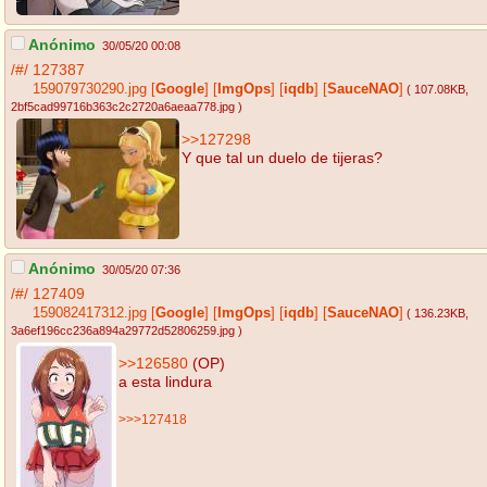
Anónimo
30/05/20 00:08
/#/
127387
159079730290.jpg
[
Google
]
[
ImgOps
]
[
iqdb
]
[
SauceNAO
]
( 107.08KB
,
2bf5cad99716b363c2c2720a6aeaa778.jpg
)
>>127298
Y que tal un duelo de tijeras?
Anónimo
30/05/20 07:36
/#/
127409
159082417312.jpg
[
Google
]
[
ImgOps
]
[
iqdb
]
[
SauceNAO
]
( 136.23KB
,
3a6ef196cc236a894a29772d52806259.jpg
)
>>126580
(OP)
a esta lindura
>>>127418