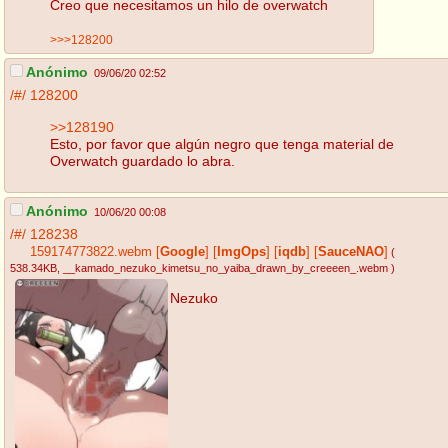
Creo que necesitamos un hilo de overwatch
>>>128200
Anónimo
09/06/20 02:52
/#/
128200
>>128190
Esto, por favor que algún negro que tenga material de
Overwatch guardado lo abra.
Anónimo
10/06/20 00:08
/#/
128238
159174773822.webm
[
Google
]
[
ImgOps
]
[
iqdb
]
[
SauceNAO
]
(
538.34KB
, __kamado_nezuko_kimetsu_no_yaiba_drawn_by_creeeen_.webm
)
Nezuko