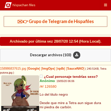
hispachan files
✉️👉 Grupo de Telegram de Hispafiles
Archivado por última vez
28/07/20 12:54
(Hora Local).
Descargar archivos (
103
)
158986837615.jpg
[
Google
]
[
ImgOps
]
[
iqdb
]
[
SauceNAO
]
( 240.51KB
, Tetra
putona.jpg
)
¿Cual personaje tendrías sexo?
Anónimo
19/05/20 06:06
/#/
126580
Lo del titulo negro
Desde que mire a Tetra aun sigue dura
mi piedra de carbón.