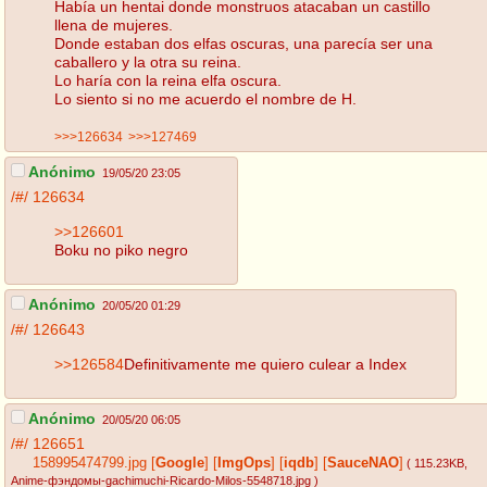
Había un hentai donde monstruos atacaban un castillo
llena de mujeres.
Donde estaban dos elfas oscuras, una parecía ser una
caballero y la otra su reina.
Lo haría con la reina elfa oscura.
Lo siento si no me acuerdo el nombre de H.
>>>126634
>>>127469
Anónimo
19/05/20 23:05
/#/
126634
>>126601
Boku no piko negro
Anónimo
20/05/20 01:29
/#/
126643
>>126584
Definitivamente me quiero culear a Index
Anónimo
20/05/20 06:05
/#/
126651
158995474799.jpg
[
Google
]
[
ImgOps
]
[
iqdb
]
[
SauceNAO
]
( 115.23KB
,
Anime-фэндомы-gachimuchi-Ricardo-Milos-5548718.jpg
)