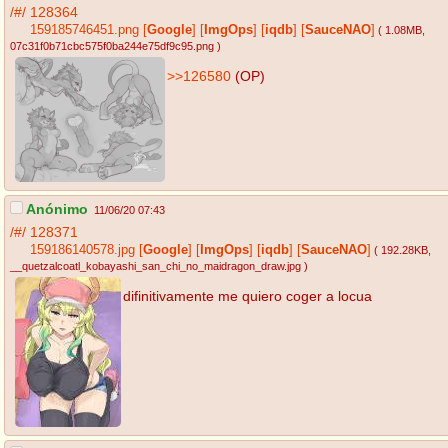
/#/
128364
159185746451.png
[
Google
]
[
ImgOps
]
[
iqdb
]
[
SauceNAO
]
( 1.08MB
,
07c31f0b71cbc575f0ba244e75df9c95.png
)
>>126580
(OP)
Anónimo
11/06/20 07:43
/#/
128371
159186140578.jpg
[
Google
]
[
ImgOps
]
[
iqdb
]
[
SauceNAO
]
( 192.28KB
,
__quetzalcoatl_kobayashi_san_chi_no_maidragon_draw.jpg
)
difinitivamente me quiero coger a locua