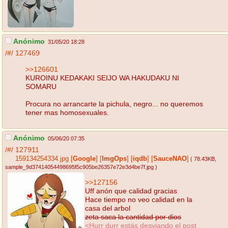
Anónimo
31/05/20 18:28
/#/
127469
>>126601
KUROINU KEDAKAKI SEIJO WA HAKUDAKU NI
SOMARU
Procura no arrancarte la pichula, negro... no queremos
tener mas homosexuales.
Anónimo
05/06/20 07:35
/#/
127911
159134254334.jpg
[
Google
]
[
ImgOps
]
[
iqdb
]
[
SauceNAO
]
( 78.43KB
,
sample_9d37414054498695f5c905be26357e72e3d4be7f.jpg
)
>>127156
Uff anón que calidad gracias
Hace tiempo no veo calidad en la
casa del arbol
zeta saca la cantidad por dios
<Hurr durr estás desviando el post