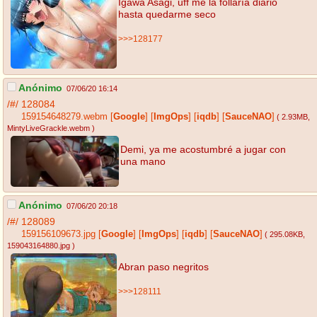
Igawa Asagi, uff me la follaría diario
hasta quedarme seco
>>>128177
Anónimo
07/06/20 16:14
/#/
128084
159154648279.webm
[
Google
]
[
ImgOps
]
[
iqdb
]
[
SauceNAO
]
( 2.93MB
,
MintyLiveGrackle.webm
)
Demi, ya me acostumbré a jugar con
una mano
Anónimo
07/06/20 20:18
/#/
128089
159156109673.jpg
[
Google
]
[
ImgOps
]
[
iqdb
]
[
SauceNAO
]
( 295.08KB
,
159043164880.jpg
)
Abran paso negritos
>>>128111