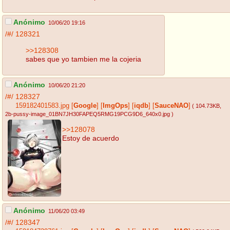
Anónimo
10/06/20 19:16
/#/
128321
>>128308
sabes que yo tambien me la cojeria
Anónimo
10/06/20 21:20
/#/
128327
159182401583.jpg
[
Google
]
[
ImgOps
]
[
iqdb
]
[
SauceNAO
]
( 104.73KB
,
2b-pussy-image_01BN7JH30FAPEQ5RMG19PCG9D6_640x0.jpg
)
>>128078
Estoy de acuerdo
Anónimo
11/06/20 03:49
/#/
128347