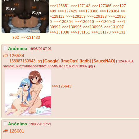
>>>126651
>>>127142
>>>127366
>>>127
409
>>>127429
>>>128308
>>>128364
>>
>129113
>>>129159
>>>129188
>>>12936
0
>>>130894
>>>130910
>>>130943
>>>1
30992
>>>130995
>>>130996
>>>131007
>>>131038
>>>131151
>>>131178
>>>131
302
>>>131433
Anónimo
19/05/20 07:01
/#/
126584
158987169943.jpg
[
Google
]
[
ImgOps
]
[
iqdb
]
[
SauceNAO
]
( 124.40KB
,
sample_68aff9ddb1dea3bbfc35558a01d77163d3910907.jpg
)
>>>126643
Anónimo
19/05/20 17:21
/#/
126601