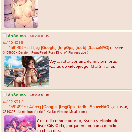
Anónimo
07/06/20 03:15
/#/
128016
159149970588.jpg
[
Google
]
[
ImgOps
]
[
iqdb
]
[
SauceNAO
]
( 1.63MB
,
3455865 - Dandon_Fuga Fatal_Fury King_of_Fighters .jpg
)
Voy a votar por una de mis primeras
waifus de videojuego: Mai Shiranui.
Anónimo
07/06/20 03:16
/#/
128017
159149979047.png
[
Google
]
[
ImgOps
]
[
iqdb
]
[
SauceNAO
]
( 811.15KB
,
3310325 - Kunio-kun_(series) Kyoko Mimonel Misako .png
)
Y en rollo más moderno, Kyoko y Misako de
River City Girls, porque me encanta el rollo
de chica dura.