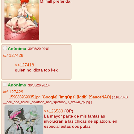
Mi milf preferida.
Anónimo
30/05/20 20:01
/#/
127428
>>127418
quien no idiota top kek
Anónimo
30/05/20 20:14
/#/
127429
159086969035.jpg
[
Google
]
[
ImgOps
]
[
iqdb
]
[
SauceNAO
]
( 116.78KB
,
__aori_and_hotaru_splatoon_and_splatoon_1_drawn_by.jpg
)
>>126580
(OP)
La mayor parte de mis fantasias
involucran a las chicas de splatoon, en
especial estas dos putas