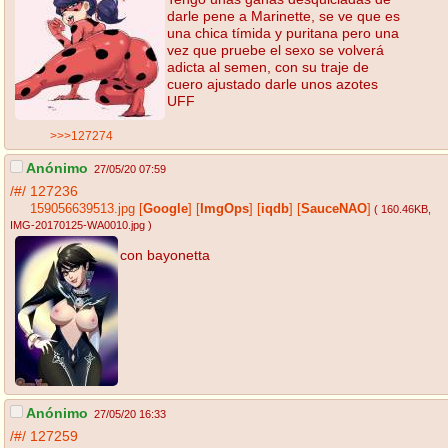
darle pene a Marinette, se ve que es
una chica tímida y puritana pero una
vez que pruebe el sexo se volverá
adicta al semen, con su traje de
cuero ajustado darle unos azotes
UFF
>>>127274
Anónimo
27/05/20 07:59
/#/
127236
159056639513.jpg
[
Google
]
[
ImgOps
]
[
iqdb
]
[
SauceNAO
]
( 160.46KB
,
IMG-20170125-WA0010.jpg
)
con bayonetta
Anónimo
27/05/20 16:33
/#/
127259