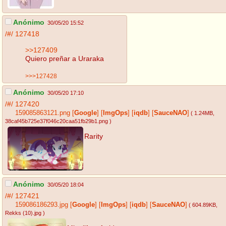
Anónimo
30/05/20 15:52
/#/
127418
>>127409
Quiero preñar a Uraraka
>>>127428
Anónimo
30/05/20 17:10
/#/
127420
159085863121.png
[
Google
]
[
ImgOps
]
[
iqdb
]
[
SauceNAO
]
( 1.24MB
,
38caf45b725e37f046c20caa51fb29b1.png
)
Rarity
Anónimo
30/05/20 18:04
/#/
127421
159086186293.jpg
[
Google
]
[
ImgOps
]
[
iqdb
]
[
SauceNAO
]
( 604.89KB
,
Rekks (10).jpg
)