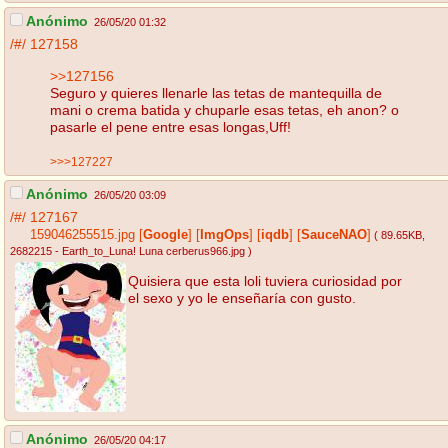
Anónimo
26/05/20 01:32
/#/
127158
>>127156
Seguro y quieres llenarle las tetas de mantequilla de
mani o crema batida y chuparle esas tetas, eh anon? o
pasarle el pene entre esas longas,Uff!
>>>127227
Anónimo
26/05/20 03:09
/#/
127167
159046255515.jpg
[
Google
]
[
ImgOps
]
[
iqdb
]
[
SauceNAO
]
( 89.65KB
,
2682215 - Earth_to_Luna! Luna cerberus966.jpg
)
Quisiera que esta loli tuviera curiosidad por
el sexo y yo le enseñaría con gusto.
Anónimo
26/05/20 04:17