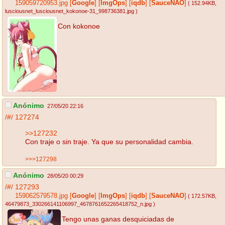
159059720953.jpg
[
Google
]
[
ImgOps
]
[
iqdb
]
[
SauceNAO
]
( 152.94KB
,
lusciousnet_lusciousnet_kokonoe-31_998736381.jpg
)
Con kokonoe
Anónimo
27/05/20 22:16
/#/
127274
>>127232
Con traje o sin traje. Ya que su personalidad cambia.
>>>127298
Anónimo
28/05/20 00:29
/#/
127293
159062579578.jpg
[
Google
]
[
ImgOps
]
[
iqdb
]
[
SauceNAO
]
( 172.57KB
,
46479873_330266141106997_4678761652265418752_n.jpg
)
Tengo unas ganas desquiciadas de