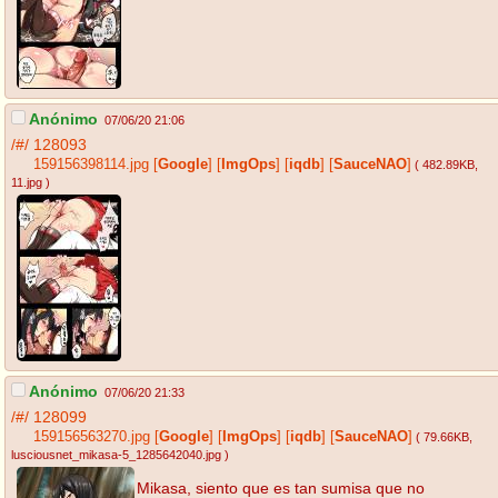
Anónimo
07/06/20 21:06
/#/
128093
159156398114.jpg
[
Google
]
[
ImgOps
]
[
iqdb
]
[
SauceNAO
]
( 482.89KB
,
11.jpg
)
Anónimo
07/06/20 21:33
/#/
128099
159156563270.jpg
[
Google
]
[
ImgOps
]
[
iqdb
]
[
SauceNAO
]
( 79.66KB
,
lusciousnet_mikasa-5_1285642040.jpg
)
Mikasa, siento que es tan sumisa que no