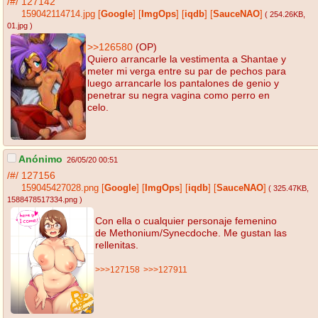
/#/
127142
159042114714.jpg
[
Google
]
[
ImgOps
]
[
iqdb
]
[
SauceNAO
]
( 254.26KB
,
01.jpg
)
>>126580
(OP)
Quiero arrancarle la vestimenta a Shantae y
meter mi verga entre su par de pechos para
luego arrancarle los pantalones de genio y
penetrar su negra vagina como perro en
celo.
Anónimo
26/05/20 00:51
/#/
127156
159045427028.png
[
Google
]
[
ImgOps
]
[
iqdb
]
[
SauceNAO
]
( 325.47KB
,
1588478517334.png
)
Con ella o cualquier personaje femenino
de Methonium/Synecdoche. Me gustan las
rellenitas.
>>>127158
>>>127911