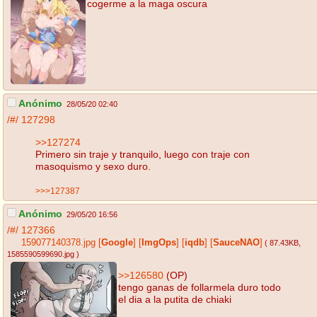
cogerme a la maga oscura
Anónimo
28/05/20 02:40
/#/
127298
>>127274
Primero sin traje y tranquilo, luego con traje con
masoquismo y sexo duro.
>>>127387
Anónimo
29/05/20 16:56
/#/
127366
159077140378.jpg
[
Google
]
[
ImgOps
]
[
iqdb
]
[
SauceNAO
]
( 87.43KB
,
1585590599690.jpg
)
>>126580
(OP)
tengo ganas de follarmela duro todo
el dia a la putita de chiaki