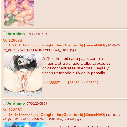
Anónimo
07/06/20 07:33
/#/
128078
159151519285.jpg
[
Google
]
[
ImgOps
]
[
iqdb
]
[
SauceNAO
]
( 93.00KB
,
2b_01E77B3WBFDA0PMH559VPHRAV3_640x0.jpg
)
A 2B le he dedicado pajas como a
ninguna otra así que a ella, aveces es
dificil concentrarse mientras juegas y
tienes tremendo culo en la pantalla
>>>128327
>>>128482
>>>128517
Anónimo
07/06/20 08:29
/#/
128080
159151855572.jpg
[
Google
]
[
ImgOps
]
[
iqdb
]
[
SauceNAO
]
( 68.45KB
,
a4xj4sv_01E77A7TJZJS6D57H51Y9T04PQ_640x0.jpg
)