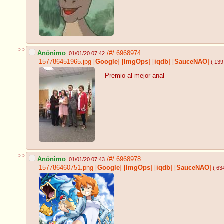
>>
Anónimo
/#/
6968974
01/01/20 07:42
157786451965.jpg
[
Google
]
[
ImgOps
]
[
iqdb
]
[
SauceNAO
]
( 139
Premio al mejor anal
>>
Anónimo
/#/
6968978
01/01/20 07:43
157786460751.png
[
Google
]
[
ImgOps
]
[
iqdb
]
[
SauceNAO
]
( 63