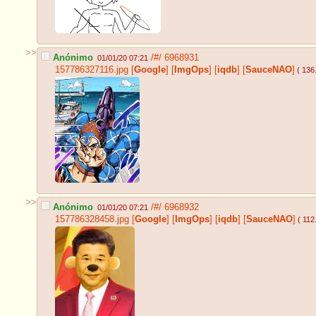
>>
Anónimo
/#/
6968931
01/01/20 07:21
157786327116.jpg
[
Google
]
[
ImgOps
]
[
iqdb
]
[
SauceNAO
]
( 136
>>
Anónimo
/#/
6968932
01/01/20 07:21
157786328458.jpg
[
Google
]
[
ImgOps
]
[
iqdb
]
[
SauceNAO
]
( 112