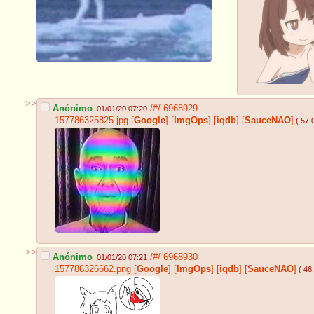
>>
Anónimo
/#/
6968929
01/01/20 07:20
157786325825.jpg
[
Google
]
[
ImgOps
]
[
iqdb
]
[
SauceNAO
]
( 57.
>>
Anónimo
/#/
6968930
01/01/20 07:21
157786326662.png
[
Google
]
[
ImgOps
]
[
iqdb
]
[
SauceNAO
]
( 46