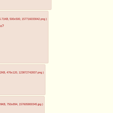
5.71KB
, 500x500
, 157716033042.png
)
to?
62KB
, 476x120
, 123872742837.png
)
99KB
, 750x894
, 157605800345.jpg
)