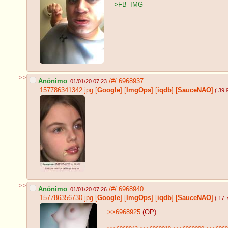
>FB_IMG
>>
Anónimo
/#/
6968937
01/01/20 07:23
157786341342.jpg
[
Google
]
[
ImgOps
]
[
iqdb
]
[
SauceNAO
]
( 39.
>>
Anónimo
/#/
6968940
01/01/20 07:26
157786356730.jpg
[
Google
]
[
ImgOps
]
[
iqdb
]
[
SauceNAO
]
( 17.
>>6968925
(OP)