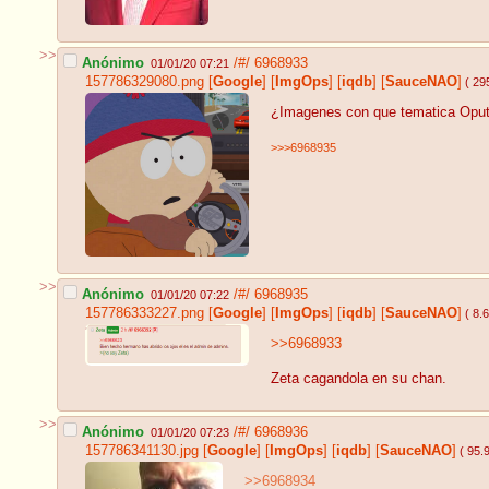
>>
Anónimo
/#/
6968933
01/01/20 07:21
157786329080.png
[
Google
]
[
ImgOps
]
[
iqdb
]
[
SauceNAO
]
( 29
¿Imagenes con que tematica Opu
>>>6968935
>>
Anónimo
/#/
6968935
01/01/20 07:22
157786333227.png
[
Google
]
[
ImgOps
]
[
iqdb
]
[
SauceNAO
]
( 8.
>>6968933
Zeta cagandola en su chan.
>>
Anónimo
/#/
6968936
01/01/20 07:23
157786341130.jpg
[
Google
]
[
ImgOps
]
[
iqdb
]
[
SauceNAO
]
( 95.
>>6968934