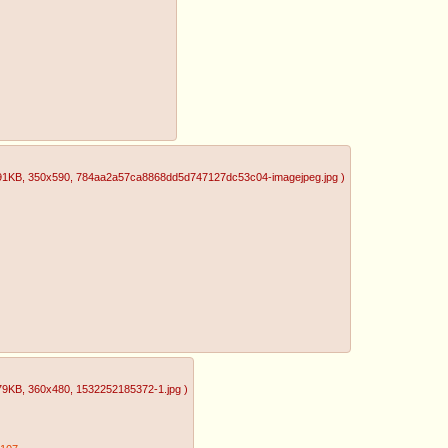
91KB
, 350x590
, 784aa2a57ca8868dd5d747127dc53c04-imagejpeg.jpg
)
79KB
, 360x480
, 1532252185372-1.jpg
)