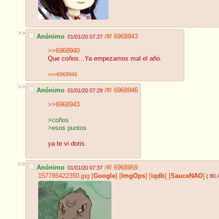
>>
Anónimo
/#/
6968943
01/01/20 07:27
>>6968940
Que coños...Ya empezamos mal el año.
>>>6968946
>>
Anónimo
/#/
6968946
01/01/20 07:29
>>6968943
>coños
>esos puntos
ya te vi doris.
>>
Anónimo
/#/
6968959
01/01/20 07:37
157786422350.jpg
[
Google
]
[
ImgOps
]
[
iqdb
]
[
SauceNAO
]
( 80.