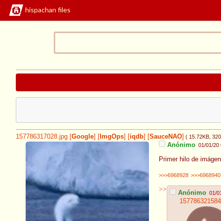
hispachan files
157786317028.jpg
[
Google
]
[
ImgOps
]
[
iqdb
]
[
SauceNAO
]
( 15.72KB
, 32
Anónimo
01/01/20
Primer hilo de imágen
>>>6968928
>>>6968940
>>
Anónimo
01/0
157786321584