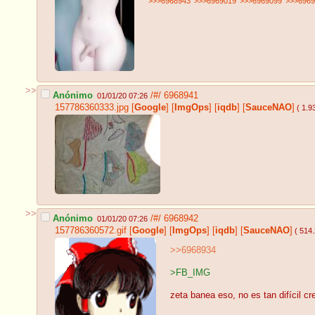
>>>6968943
>>>6969019
>>>6969099
>>>6969
>>
Anónimo
/#/
6968941
01/01/20 07:26
157786360333.jpg
[
Google
]
[
ImgOps
]
[
iqdb
]
[
SauceNAO
]
( 1.
>>
Anónimo
/#/
6968942
01/01/20 07:26
157786360572.gif
[
Google
]
[
ImgOps
]
[
iqdb
]
[
SauceNAO
]
( 514
>>6968934
>FB_IMG
zeta banea eso, no es tan difícil crea