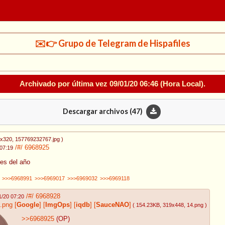
✉️👉 Grupo de Telegram de Hispafiles
Archivado por última vez
09/01/20 06:46
(Hora Local).
Descargar archivos (
47
)
0x320
, 157769232767.jpg
)
/#/
6968925
 07:19
es del año
>>>6968991
>>>6969017
>>>6969032
>>>6969118
/#/
6968928
1/20 07:20
.png
[
Google
]
[
ImgOps
]
[
iqdb
]
[
SauceNAO
]
( 154.23KB
, 319x448
, 14.png
)
>>6968925
(OP)