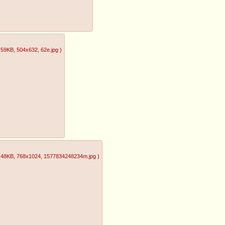
.59KB
, 504x632
, 62e.jpg
)
.48KB
, 768x1024
, 1577834248234m.jpg
)