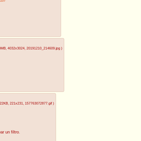
107
93MB
, 4032x3024
, 20191210_214609.jpg
)
.22KB
, 221x231
, 157763072877.gif
)
r un filtro.