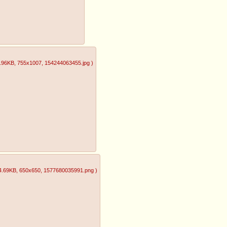
.96KB
, 755x1007
, 154244063455.jpg
)
4.69KB
, 650x650
, 1577680035991.png
)