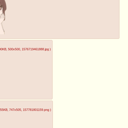
00KB
, 500x500
, 1576719461888.jpg
)
.55KB
, 747x505
, 157781801159.png
)