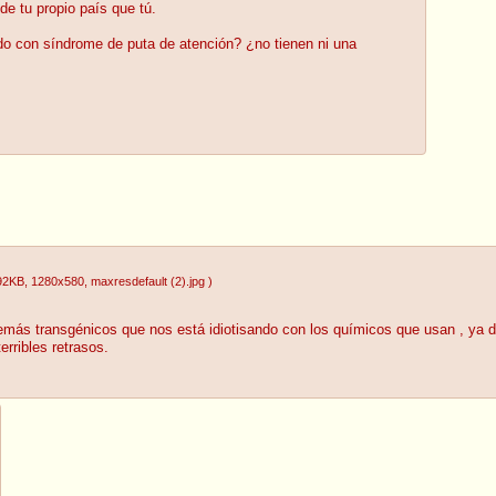
de tu propio país que tú.
do con síndrome de puta de atención? ¿no tienen ni una
92KB
, 1280x580
, maxresdefault (2).jpg
)
demás transgénicos que nos está idiotisando con los químicos que usan , ya de
rribles retrasos.