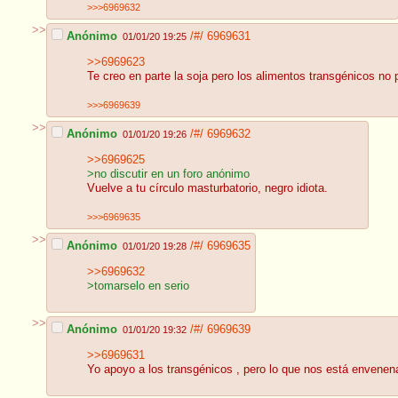
>>>6969632
>>
Anónimo
/#/
6969631
01/01/20 19:25
>>6969623
Te creo en parte la soja pero los alimentos transgénicos no
>>>6969639
>>
Anónimo
/#/
6969632
01/01/20 19:26
>>6969625
>no discutir en un foro anónimo
Vuelve a tu círculo masturbatorio, negro idiota.
>>>6969635
>>
Anónimo
/#/
6969635
01/01/20 19:28
>>6969632
>tomarselo en serio
>>
Anónimo
/#/
6969639
01/01/20 19:32
>>6969631
Yo apoyo a los transgénicos , pero lo que nos está envenena