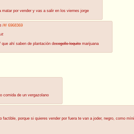
a matar por vender y vas a salir en los viernes jorge
/#/
6968369
3
uz
/ que ahí saben de plantación de
cogollo loquito
marijuana
ndo comida de un vergazolano
o factible, porque si quieres vender por fuera te van a joder, negro, como mí