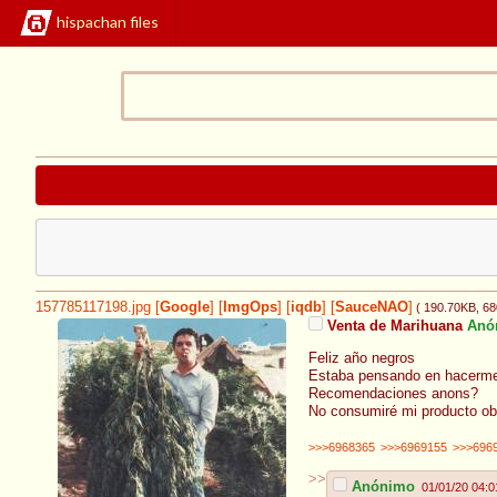
hispachan files
157785117198.jpg
[
Google
]
[
ImgOps
]
[
iqdb
]
[
SauceNAO
]
( 190.70KB
, 6
Venta de Marihuana
Anó
Feliz año negros
Estaba pensando en hacerme 
Recomendaciones anons?
No consumiré mi producto o
>>>6968365
>>>6969155
>>>696
>>
Anónimo
01/01/20 04:0