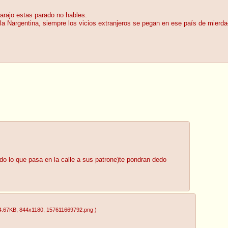
arajo estas parado no hables.
la Nargentina, siempre los vicios extranjeros se pegan en ese país de mierda
ndo lo que pasa en la calle a sus patrone)te pondran dedo
4.67KB
, 844x1180
, 157611669792.png
)