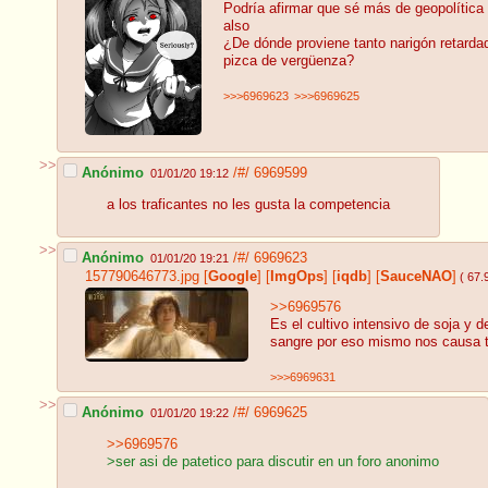
Podría afirmar que sé más de geopolítica 
also
¿De dónde proviene tanto narigón retarda
pizca de vergüenza?
>>>6969623
>>>6969625
>>
Anónimo
/#/
6969599
01/01/20 19:12
a los traficantes no les gusta la competencia
>>
Anónimo
/#/
6969623
01/01/20 19:21
157790646773.jpg
[
Google
]
[
ImgOps
]
[
iqdb
]
[
SauceNAO
]
( 67.
>>6969576
Es el cultivo intensivo de soja y 
sangre por eso mismo nos causa te
>>>6969631
>>
Anónimo
/#/
6969625
01/01/20 19:22
>>6969576
>ser asi de patetico para discutir en un foro anonimo