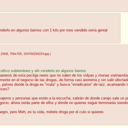
nderlo en algunos barrios con 1 kilo por mes vendido sería genial
.15KB
, 700x700
, 154700294224.jpg
)
ultivo subterráneo y ahi venderlo en algunos barrios
neros de esta pocilga neets que no salen de los vidyas y monas vietnamitas,
ente en el negocio de las drogas, de forma casi anonima y sin salir afectad
a, países donde la droga es "mala" y busca "erradicarse" de raíz, acarreando
licen?
sajeros y personas que están a la escucha, sabrán de donde carajo sale un pr
negocio, ahora serás parte de ellos y donde no quieras seguir terminarás sien
gro, pero Meh, es tu vida, métete droga por el culo si quieres.