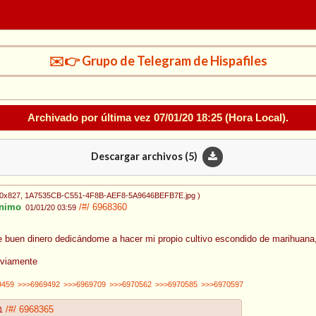
✉️👉 Grupo de Telegram de Hispafiles
Archivado por última vez
07/01/20 18:25
(Hora Local).
Descargar archivos (
5
)
80x827
, 1A7535CB-C551-4F8B-AEF8-5A9646BEFB7E.jpg
)
nimo
/#/
6968360
01/01/20 03:59
buen dinero dedicándome a hacer mi propio cultivo escondido de marihuana,e
bviamente
9459
>>>6969492
>>>6969709
>>>6970562
>>>6970585
>>>6970597
/#/
6968365
1