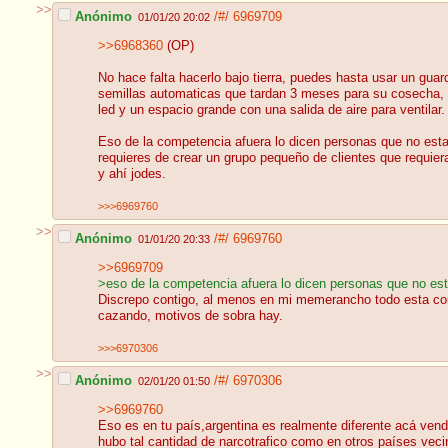
>>
Anónimo
/#/
6969709
01/01/20 20:02
>>6968360
(OP)
No hace falta hacerlo bajo tierra, puedes hasta usar un gu
semillas automaticas que tardan 3 meses para su cosecha, y
led y un espacio grande con una salida de aire para ventilar
Eso de la competencia afuera lo dicen personas que no est
requieres de crear un grupo pequeño de clientes que requie
y ahí jodes.
>>>6969760
>>
Anónimo
/#/
6969760
01/01/20 20:33
>>6969709
>eso de la competencia afuera lo dicen personas que no e
Discrepo contigo, al menos en mi memerancho todo esta contr
cazando, motivos de sobra hay.
>>>6970306
>>
Anónimo
/#/
6970306
02/01/20 01:50
>>6969760
Eso es en tu país,argentina es realmente diferente acá vend
hubo tal cantidad de narcotrafico como en otros países veci