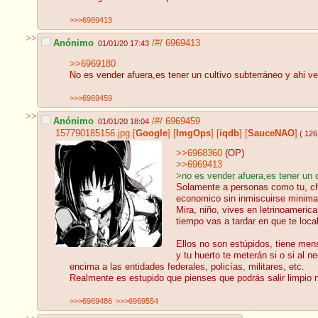
>>>6969413
>>
Anónimo
/#/
6969413
01/01/20 17:43
>>6969180
No es vender afuera,es tener un cultivo subterráneo y ahi ve
>>>6969459
>>
Anónimo
/#/
6969459
01/01/20 18:04
157790185156.jpg
[
Google
]
[
ImgOps
]
[
iqdb
]
[
SauceNAO
]
( 126
>>6968360
(OP)
>>6969413
>no es vender afuera,es tener un c
Solamente a personas como tu, cha
economico sin inmiscuirse minimam
Mira, niño, vives en letrinoameric
tiempo vas a tardar en que te loca
Ellos no son estúpidos, tiene men
y tu huerto te meterán si o si al 
encima a las entidades federales, policías, militares, etc.
Realmente es estupido que pienses que podrás salir limpio ne
>>>6969486
>>>6969554