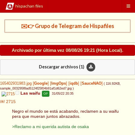
hispachan files
✉️👉 Grupo de Telegram de Hispafiles
Archivado por última vez
08/08/26 19:21
(Hora Local).
Descargar archivos (
1
)
165402931983.jpg
[
Google
]
[
ImgOps
]
[
iqdb
]
[
SauceNAO
]
( 116.92KB
,
sample_003295f8ad5124f25f04b91af1d62ed7.jpg
)
Las waifu
31/05/22 20:35
OP
/#/
2715
Negro el mundo se está acabando, reclamen a su waifu
pera que mueran juntos abrazados.
>Reclamo a mi querida autista de osaka